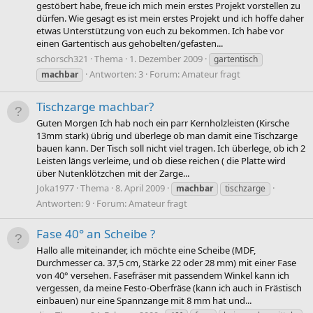
gestöbert habe, freue ich mich mein erstes Projekt vorstellen zu
dürfen. Wie gesagt es ist mein erstes Projekt und ich hoffe daher
etwas Unterstützung von euch zu bekommen. Ich habe vor
einen Gartentisch aus gehobelten/gefasten...
schorsch321
Thema
1. Dezember 2009
gartentisch
Antworten: 3
Forum:
Amateur fragt
machbar
Tischzarge machbar?
Guten Morgen Ich hab noch ein parr Kernholzleisten (Kirsche
13mm stark) übrig und überlege ob man damit eine Tischzarge
bauen kann. Der Tisch soll nicht viel tragen. Ich überlege, ob ich 2
Leisten längs verleime, und ob diese reichen ( die Platte wird
über Nutenklötzchen mit der Zarge...
Joka1977
Thema
8. April 2009
machbar
tischzarge
Antworten: 9
Forum:
Amateur fragt
Fase 40° an Scheibe ?
Hallo alle miteinander, ich möchte eine Scheibe (MDF,
Durchmesser ca. 37,5 cm, Stärke 22 oder 28 mm) mit einer Fase
von 40° versehen. Fasefräser mit passendem Winkel kann ich
vergessen, da meine Festo-Oberfräse (kann ich auch in Frästisch
einbauen) nur eine Spannzange mit 8 mm hat und...