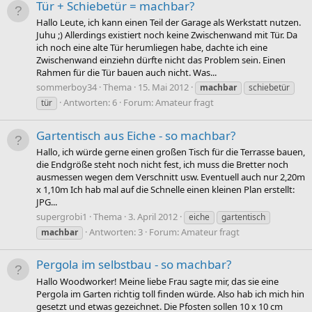
Tür + Schiebetür = machbar?
Hallo Leute, ich kann einen Teil der Garage als Werkstatt nutzen.
Juhu ;) Allerdings existiert noch keine Zwischenwand mit Tür. Da
ich noch eine alte Tür herumliegen habe, dachte ich eine
Zwischenwand einziehn dürfte nicht das Problem sein. Einen
Rahmen für die Tür bauen auch nicht. Was...
sommerboy34
Thema
15. Mai 2012
machbar
schiebetür
Antworten: 6
Forum:
Amateur fragt
tür
Gartentisch aus Eiche - so machbar?
Hallo, ich würde gerne einen großen Tisch für die Terrasse bauen,
die Endgröße steht noch nicht fest, ich muss die Bretter noch
ausmessen wegen dem Verschnitt usw. Eventuell auch nur 2,20m
x 1,10m Ich hab mal auf die Schnelle einen kleinen Plan erstellt:
JPG...
supergrobi1
Thema
3. April 2012
eiche
gartentisch
Antworten: 3
Forum:
Amateur fragt
machbar
Pergola im selbstbau - so machbar?
Hallo Woodworker! Meine liebe Frau sagte mir, das sie eine
Pergola im Garten richtig toll finden würde. Also hab ich mich hin
gesetzt und etwas gezeichnet. Die Pfosten sollen 10 x 10 cm