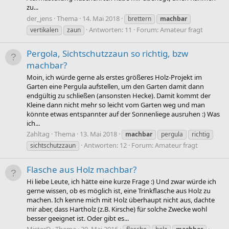
zu...
der_jens
Thema
14. Mai 2018
brettern
machbar
Antworten: 11
Forum:
Amateur fragt
vertikalen
zaun
Pergola, Sichtschutzzaun so richtig, bzw
machbar?
Moin, ich würde gerne als erstes größeres Holz-Projekt im
Garten eine Pergula aufstellen, um den Garten damit dann
endgültig zu schließen (ansonsten Hecke). Damit kommt der
Kleine dann nicht mehr so leicht vom Garten weg und man
könnte etwas entspannter auf der Sonnenliege ausruhen :) Was
ich...
Zahltag
Thema
13. Mai 2018
machbar
pergula
richtig
Antworten: 12
Forum:
Amateur fragt
sichtschutzzaun
Flasche aus Holz machbar?
Hi liebe Leute, ich hätte eine kurze Frage :) Und zwar würde ich
gerne wissen, ob es möglich ist, eine Trinkflasche aus Holz zu
machen. Ich kenne mich mit Holz überhaupt nicht aus, dachte
mir aber, dass Hartholz (z.B. Kirsche) für solche Zwecke wohl
besser geeignet ist. Oder gibt es...