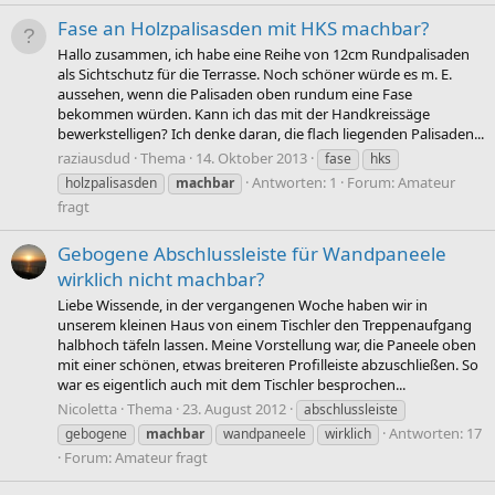
Fase an Holzpalisasden mit HKS machbar?
Hallo zusammen, ich habe eine Reihe von 12cm Rundpalisaden
als Sichtschutz für die Terrasse. Noch schöner würde es m. E.
aussehen, wenn die Palisaden oben rundum eine Fase
bekommen würden. Kann ich das mit der Handkreissäge
bewerkstelligen? Ich denke daran, die flach liegenden Palisaden...
raziausdud
Thema
14. Oktober 2013
fase
hks
Antworten: 1
Forum:
Amateur
holzpalisasden
machbar
fragt
Gebogene Abschlussleiste für Wandpaneele
wirklich nicht machbar?
Liebe Wissende, in der vergangenen Woche haben wir in
unserem kleinen Haus von einem Tischler den Treppenaufgang
halbhoch täfeln lassen. Meine Vorstellung war, die Paneele oben
mit einer schönen, etwas breiteren Profilleiste abzuschließen. So
war es eigentlich auch mit dem Tischler besprochen...
Nicoletta
Thema
23. August 2012
abschlussleiste
Antworten: 17
gebogene
machbar
wandpaneele
wirklich
Forum:
Amateur fragt