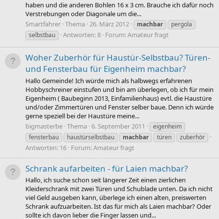
haben und die anderen Bohlen 16 x 3 cm. Brauche ich dafür noch
Verstrebungen oder Diagonale um die...
Smartfahrer
Thema
26. März 2012
machbar
pergola
Antworten: 8
Forum:
Amateur fragt
selbstbau
Woher Zuberhör für Haustür-Selbstbau? Türen-
und Fensterbau für Eigenheim machbar?
Hallo Gemeinde! Ich würde mich als halbwegs erfahrenen
Hobbyschreiner einstufen und bin am überlegen, ob ich für mein
Eigenheim ( Baubeginn 2013, Einfamilienhaus) evtl. die Haustüre
und/oder Zimmertüren und Fenster selber baue. Denn ich würde
gerne speziell bei der Haustüre meine...
bigmasterbe
Thema
6. September 2011
eigenheim
fensterbau
haustürselbstbau
machbar
türen
zuberhör
Antworten: 16
Forum:
Amateur fragt
Schrank aufarbeiten - für Laien machbar?
Hallo, ich suche schon seit längerer Zeit einen zierlichen
Kleiderschrank mit zwei Türen und Schublade unten. Da ich nicht
viel Geld ausgeben kann, überlege ich einen alten, preiswerten
Schrank aufzuarbeiten. Ist das für mich als Laien machbar? Oder
sollte ich davon lieber die Finger lassen und...