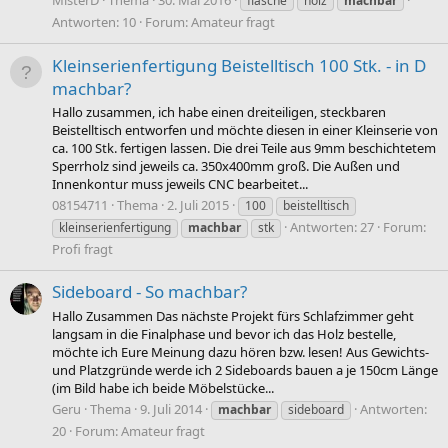
MisterD
Thema
30. Mai 2016
flasche
holz
machbar
Antworten: 10
Forum:
Amateur fragt
Kleinserienfertigung Beistelltisch 100 Stk. - in D
machbar?
Hallo zusammen, ich habe einen dreiteiligen, steckbaren
Beistelltisch entworfen und möchte diesen in einer Kleinserie von
ca. 100 Stk. fertigen lassen. Die drei Teile aus 9mm beschichtetem
Sperrholz sind jeweils ca. 350x400mm groß. Die Außen und
Innenkontur muss jeweils CNC bearbeitet...
08154711
Thema
2. Juli 2015
100
beistelltisch
Antworten: 27
Forum:
kleinserienfertigung
machbar
stk
Profi fragt
Sideboard - So machbar?
Hallo Zusammen Das nächste Projekt fürs Schlafzimmer geht
langsam in die Finalphase und bevor ich das Holz bestelle,
möchte ich Eure Meinung dazu hören bzw. lesen! Aus Gewichts-
und Platzgründe werde ich 2 Sideboards bauen a je 150cm Länge
(im Bild habe ich beide Möbelstücke...
Geru
Thema
9. Juli 2014
Antworten:
machbar
sideboard
20
Forum:
Amateur fragt