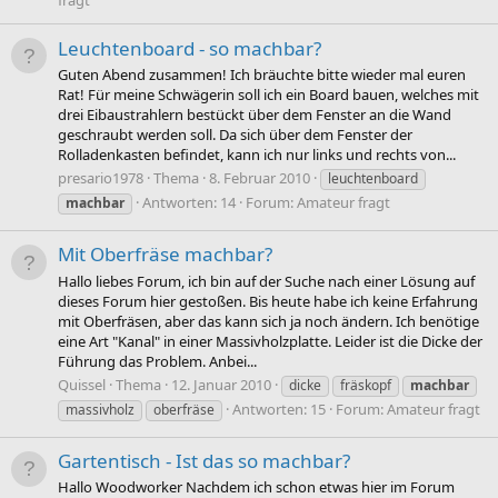
fragt
Leuchtenboard - so machbar?
Guten Abend zusammen! Ich bräuchte bitte wieder mal euren
Rat! Für meine Schwägerin soll ich ein Board bauen, welches mit
drei Eibaustrahlern bestückt über dem Fenster an die Wand
geschraubt werden soll. Da sich über dem Fenster der
Rolladenkasten befindet, kann ich nur links und rechts von...
presario1978
Thema
8. Februar 2010
leuchtenboard
Antworten: 14
Forum:
Amateur fragt
machbar
Mit Oberfräse machbar?
Hallo liebes Forum, ich bin auf der Suche nach einer Lösung auf
dieses Forum hier gestoßen. Bis heute habe ich keine Erfahrung
mit Oberfräsen, aber das kann sich ja noch ändern. Ich benötige
eine Art "Kanal" in einer Massivholzplatte. Leider ist die Dicke der
Führung das Problem. Anbei...
Quissel
Thema
12. Januar 2010
dicke
fräskopf
machbar
Antworten: 15
Forum:
Amateur fragt
massivholz
oberfräse
Gartentisch - Ist das so machbar?
Hallo Woodworker Nachdem ich schon etwas hier im Forum