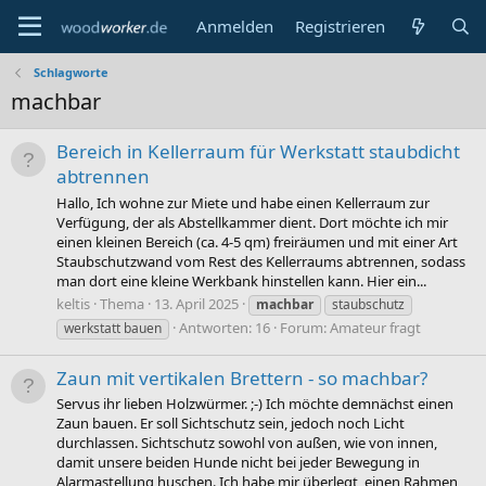
Anmelden
Registrieren
Schlagworte
machbar
Bereich in Kellerraum für Werkstatt staubdicht
abtrennen
Hallo, Ich wohne zur Miete und habe einen Kellerraum zur
Verfügung, der als Abstellkammer dient. Dort möchte ich mir
einen kleinen Bereich (ca. 4-5 qm) freiräumen und mit einer Art
Staubschutzwand vom Rest des Kellerraums abtrennen, sodass
man dort eine kleine Werkbank hinstellen kann. Hier ein...
keltis
Thema
13. April 2025
machbar
staubschutz
Antworten: 16
Forum:
Amateur fragt
werkstatt bauen
Zaun mit vertikalen Brettern - so machbar?
Servus ihr lieben Holzwürmer. ;-) Ich möchte demnächst einen
Zaun bauen. Er soll Sichtschutz sein, jedoch noch Licht
durchlassen. Sichtschutz sowohl von außen, wie von innen,
damit unsere beiden Hunde nicht bei jeder Bewegung in
Alarmastellung huschen. Ich habe mir überlegt, einen Rahmen