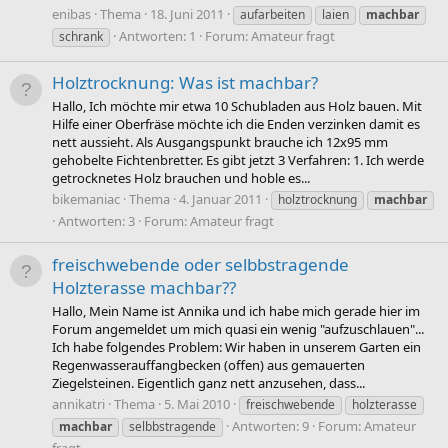
enibas
Thema
18. Juni 2011
aufarbeiten
laien
machbar
Antworten: 1
Forum:
Amateur fragt
schrank
Holztrocknung: Was ist machbar?
Hallo, Ich möchte mir etwa 10 Schubladen aus Holz bauen. Mit
Hilfe einer Oberfräse möchte ich die Enden verzinken damit es
nett aussieht. Als Ausgangspunkt brauche ich 12x95 mm
gehobelte Fichtenbretter. Es gibt jetzt 3 Verfahren: 1. Ich werde
getrocknetes Holz brauchen und hoble es...
bikemaniac
Thema
4. Januar 2011
holztrocknung
machbar
Antworten: 3
Forum:
Amateur fragt
freischwebende oder selbbstragende
Holzterasse machbar??
Hallo, Mein Name ist Annika und ich habe mich gerade hier im
Forum angemeldet um mich quasi ein wenig "aufzuschlauen"...
Ich habe folgendes Problem: Wir haben in unserem Garten ein
Regenwasserauffangbecken (offen) aus gemauerten
Ziegelsteinen. Eigentlich ganz nett anzusehen, dass...
annikatri
Thema
5. Mai 2010
freischwebende
holzterasse
Antworten: 9
Forum:
Amateur
machbar
selbbstragende