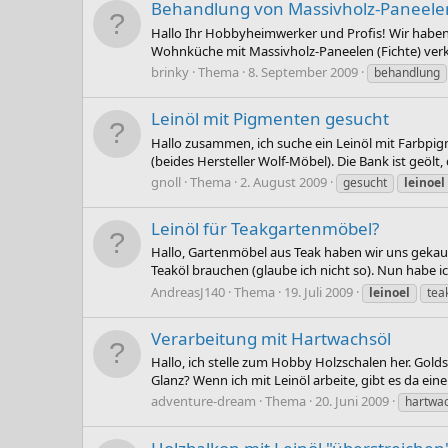
Behandlung von Massivholz-Paneelen
Hallo Ihr Hobbyheimwerker und Profis! Wir haben
Wohnküche mit Massivholz-Paneelen (Fichte) verk
brinky
Thema
8. September 2009
behandlung
Leinöl mit Pigmenten gesucht
Hallo zusammen, ich suche ein Leinöl mit Farbpi
(beides Hersteller Wolf-Möbel). Die Bank ist geölt, 
gnoll
Thema
2. August 2009
gesucht
leinoel
Leinöl für Teakgartenmöbel?
Hallo, Gartenmöbel aus Teak haben wir uns gekauft
Teaköl brauchen (glaube ich nicht so). Nun habe ich a
AndreasJ140
Thema
19. Juli 2009
leinoel
tea
Verarbeitung mit Hartwachsöl
Hallo, ich stelle zum Hobby Holzschalen her. Gold
Glanz? Wenn ich mit Leinöl arbeite, gibt es da ein
adventure-dream
Thema
20. Juni 2009
hartwa