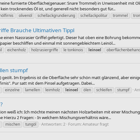
 meine furnierte Oberfläche(genauer: Snare Trommel) in Unwissenheit mit O
ein trocknendes Öl ist, und generell nicht besonders gut für...
nölfirnis
olivenöl
schellackgrundierung
schellackpolitur
trommel
tro
ffe Brauche Ultimativen Tippl
 einen Nassrasier Griffel gefertigt. Dieser hat oben eine Bohrung bekommen
ifpapier beschliffen und einmal mit sonnengebleichtem Leinöl...
il
eichenholz
holzrasiergriffe
le tonkinois
leinoel
oberflächenbehan
llen stumpf
 geölt. Im Ergebnis ist die Oberfläche sehr schön matt glänzend, aber eini
irnis". Pur satt mit dem Pinsel aufgetragen. Dabei...
An
einzelne
lamellen
leimholz
leinoel
ölen
schleifen
stumpf
?
ion weiß ich: Ich möchte meinen nächsten Holzarbeiten mit einer Mischung 
e Hierzu 2 Fragen: - In welchem Mischungsverhältnis wäre...
Antworten: 2
Forum:
Amateur fragt
mischen
tungöl