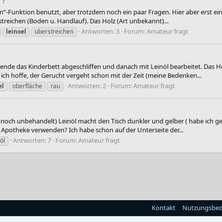
"?
-Funktion benutzt, aber trotzdem noch ein paar Fragen. Hier aber erst ein
) streichen (Boden u. Handlauf). Das Holz (Art unbekannt)...
Antworten: 3
Forum:
Amateur fragt
leinoel
überstreichen
nde das Kinderbett abgeschliffen und danach mit Leinöl bearbeitet. Das Holz
ich hoffe, der Gerucht vergeht schon mit der Zeit (meine Bedenken...
Antworten: 2
Forum:
Amateur fragt
el
oberfläche
rau
och unbehandelt) Leinöl macht den Tisch dunkler und gelber ( habe ich gehö
r Apotheke verwenden? Ich habe schon auf der Unterseite der...
Antworten: 7
Forum:
Amateur fragt
öl
Kontakt
Nutzungsbe