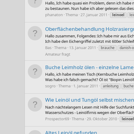
Hallo, Ich habe quasi ein Problem, denn ich habe
zu bestaunen. Nun habe ich aber gelesen das dies k
phanaton
Thema
27. Januar 2011
leinoel
lei
Oberflächenbehandlung Holzrasiergri
Hallo zusammen, Folgendes: Ich habe mir aus Eiche
Ich habe den Eichengriffel zuletzt mit 600er Schle
Bas
Thema
13. Januar 2011
brauche
danish-o
Amateur fragt
Buche Leimholz ölen - einzelne Lame
Hallo, ich habe meinen Tisch (Kernbuche Leimholz)
Was habe ich falsch gemacht? Öl ist "Biopin Leinölf
sogro
Thema
1. Januar 2011
anleitung
buche
Wie Leinöl und Tungöl selbst mischen
Nach nächtelangem Lesen mit Hilfe der Suchfunkt
Wasserschutzes - Leinölfirnis wegen der Oberfläch
Prospector69
Thema
29. Oktober 2010
leinoel
Altes Leinöl gefunden