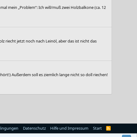
mal mein „Problem“: Ich will/muß zwei Holzbalkone (ca. 12
 riecht jetzt noch nach Leinöl, aber das ist nicht das
rt!) Außerdem soll es ziemlich lange nicht so doll riechen!
dingungen
Datenschutz
Hilfe und Impressum
Start
R
S
S