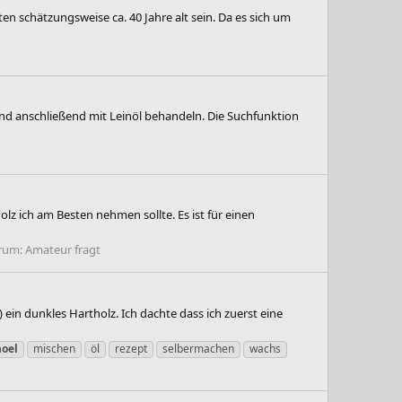
ten schätzungsweise ca. 40 Jahre alt sein. Da es sich um
und anschließend mit Leinöl behandeln. Die Suchfunktion
lz ich am Besten nehmen sollte. Es ist für einen
rum:
Amateur fragt
ein dunkles Hartholz. Ich dachte dass ich zuerst eine
noel
mischen
öl
rezept
selbermachen
wachs