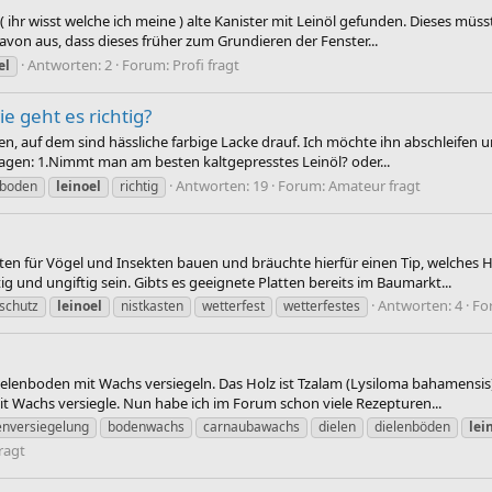
( ihr wisst welche ich meine ) alte Kanister mit Leinöl gefunden. Dieses müss
avon aus, dass dieses früher zum Grundieren der Fenster...
Antworten: 2
Forum:
Profi fragt
el
e geht es richtig?
n, auf dem sind hässliche farbige Lacke drauf. Ich möchte ihn abschleifen 
fragen: 1.Nimmt man am besten kaltgepresstes Leinöl? oder...
Antworten: 19
Forum:
Amateur fragt
nboden
leinoel
richtig
ten für Vögel und Insekten bauen und bräuchte hierfür einen Tip, welches Ho
g und ungiftig sein. Gibts es geeignete Platten bereits im Baumarkt...
Antworten: 4
Fo
schutz
leinoel
nistkasten
wetterfest
wetterfestes
ielenboden mit Wachs versiegeln. Das Holz ist Tzalam (Lysiloma bahamensis) 
 Wachs versiegle. Nun habe ich im Forum schon viele Rezepturen...
nversiegelung
bodenwachs
carnaubawachs
dielen
dielenböden
lei
ragt