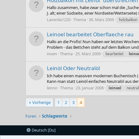
Holzbalkon mit Leinöl "überstreichen
Hallo zusammen, habe zwar schon mal die „Suchen“
J. alt; einer Südseite, einer Nordseite/Wetterseite
Laverda1220
Thema
30. März 2009
holzbalkon
Leinoel bearbeitet Oberflaeche rau
Hallo an die Profis! Nun haben wir letztes Wochene
Problem - das Bettchen steht auf dem Balkon und 
inxen
Thema
25. März 2009
bearbeitet
leino
Leinöl Oder Neutralöl
Ich habe einen massiven modernen Buchentisch ( n
Kann man statt Leinöl einfaches Neutralöl aus de
lenno
Thema
23. Januar 2008
leinoel
neutral
Vorherige
1
2
3
4
Foren
Schlagworte
Deutsch [Du]