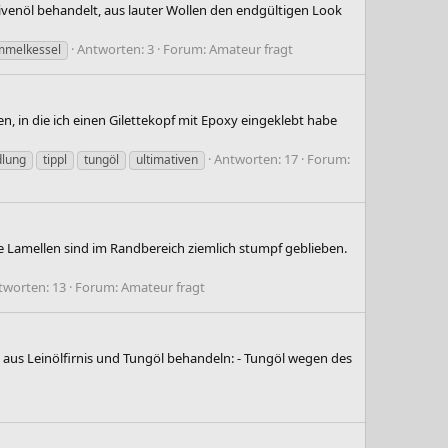
livenöl behandelt, aus lauter Wollen den endgültigen Look
Antworten: 3
Forum:
Amateur fragt
mmelkessel
, in die ich einen Gilettekopf mit Epoxy eingeklebt habe
Antworten: 17
Forum:
dlung
tippl
tungöl
ultimativen
ge Lamellen sind im Randbereich ziemlich stumpf geblieben.
tworten: 13
Forum:
Amateur fragt
aus Leinölfirnis und Tungöl behandeln: - Tungöl wegen des