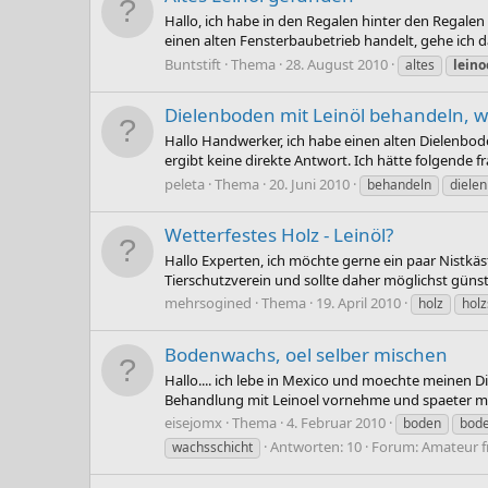
Hallo, ich habe in den Regalen hinter den Regalen 
einen alten Fensterbaubetrieb handelt, gehe ich d
Buntstift
Thema
28. August 2010
altes
leino
Dielenboden mit Leinöl behandeln, wi
Hallo Handwerker, ich habe einen alten Dielenbode
ergibt keine direkte Antwort. Ich hätte folgende 
peleta
Thema
20. Juni 2010
behandeln
diele
Wetterfestes Holz - Leinöl?
Hallo Experten, ich möchte gerne ein paar Nistkäs
Tierschutzverein und sollte daher möglichst günsti
mehrsogined
Thema
19. April 2010
holz
holz
Bodenwachs, oel selber mischen
Hallo.... ich lebe in Mexico und moechte meinen D
Behandlung mit Leinoel vornehme und spaeter mit
eisejomx
Thema
4. Februar 2010
boden
bode
Antworten: 10
Forum:
Amateur f
wachsschicht