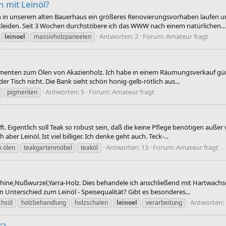
 mit Leinöl?
 in unserem alten Bauerhaus ein größeres Renovierungsvorhaben laufen un
leiden. Seit 3 Wochen durchstöbere ich das WWW nach einem natürlichen...
Antworten: 2
Forum:
Amateur fragt
leinoel
massivholzpaneelen
gmenten zum Ölen von Akazienholz. Ich habe in einem Räumungsverkauf gün
der Tisch nicht. Die Bank sieht schön honig-gelb-rötlich aus...
Antworten: 5
Forum:
Amateur fragt
pigmenten
. Eigentlich soll Teak so robust sein, daß die keine Pflege benötigen außer
ber Leinöl. Ist viel billiger. Ich denke geht auch. Teck-...
Antworten: 13
Forum:
Amateur fragt
k ölen
teakgartenmöbel
teaköl
shine,Nußwurzel,Yarra-Holz. Dies behandele ich anschließend mit Hartwachsö
en Unterschied zum Leinöl - Speisequalität? Gibt es besonderes...
Antworten: 
chsöl
holzbehandlung
holzschalen
leinoel
verarbeitung