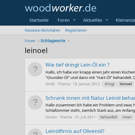
Startseite
Foren
Aktuelles
Kleinanz
Neueste Aktivitäten
Registrieren
Foren
Schlagworte
leinoel
Wie tief dringt Lein-Öl ein ?
Hallo, ich habe vor knapp einen Jahr einen Küchen
"Grundier-Öl" und dann mit "Hart-Öl" behandelt. Di
Dr.db
Thema
19. Januar 2012
dringt
leinoel
Schrank innen mit Natur Leinöl beha
Hallo zusammen Ich habe ein Problem und zwar, ha
Schlafzimmer steht, ziemlich Stark aus, am Anfan
tevion
Thema
21. Juli 2011
behandelt
innen
Leinölfirnis auf Olivenöl?