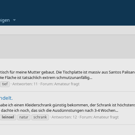
eigen
tisch für meine Mutter gebaut. Die Tischplatte ist massiv aus Santos Palisa
e Fläche ist tatsächlich extrem schmutzunanfällig...
Antworten: 11
Forum:
Amateur fragt
tief
ndelt.
be ich einen Kleiderschrank günstig bekommen, der Schrank ist höchstens 6
g dachte ich noch, das sich die Ausdünnstungen nach 3-4 Wochen...
Antworten: 12
Forum:
Amateur fragt
leinoel
natur
schrank