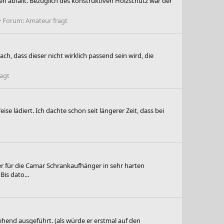
en abfällt. Bezüglich des konstruktiven Holzschutz war der
Forum:
Amateur fragt
h, dass dieser nicht wirklich passend sein wird, die
agt
lädiert. Ich dachte schon seit längerer Zeit, dass bei
 für die Camar Schrankaufhänger in sehr harten
is dato...
ehend ausgeführt. (als würde er erstmal auf den