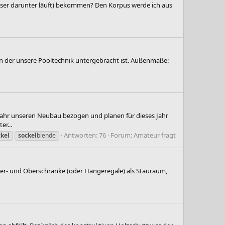
sser darunter läuft) bekommen? Den Korpus werde ich aus
n der unsere Pooltechnik untergebracht ist. Außenmaße:
 Jahr unseren Neubau bezogen und planen für dieses Jahr
r...
Antworten: 76
Forum:
Amateur fragt
ckel
sockel
blende
ter- und Oberschränke (oder Hängeregale) als Stauraum,