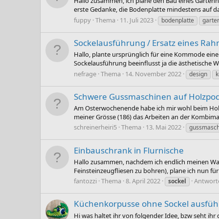
Hallo zusammen, ich plane den Bau eines Gartenhau
erste Gedanke, die Bodenplatte mindestens auf d
fuppy
Thema
11. Juli 2023
bodenplatte
garte
Sockelausführung / Ersatz eines Ra
Hallo, plante ursprünglich für eine Kommode einen
Sockelausführung beeinflusst ja die ästhetische W
nefrage
Thema
14. November 2022
design
Schwere Gussmaschinen auf Holzpo
Am Osterwochenende habe ich mir wohl beim Hobeln
meiner Grösse (186) das Arbeiten an der Kombimas
schreinerheiri5
Thema
13. Mai 2022
gussmasch
Einbauschrank in Flurnische
Hallo zusammen, nachdem ich endlich meinen Was
Feinsteinzeugfliesen zu bohren), plane ich nun fü
fantozzi
Thema
8. April 2022
Antwort
sockel
Küchenkorpusse ohne Sockel ausfü
Hi was haltet ihr von folgender Idee, bzw seht i