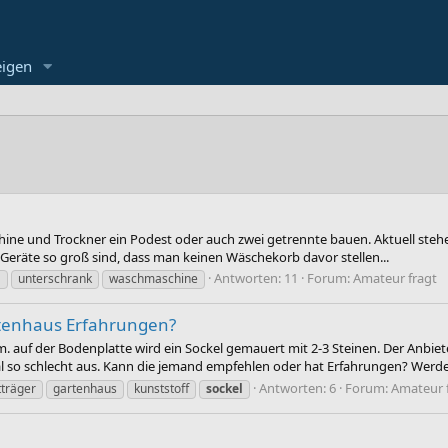
eigen
e und Trockner ein Podest oder auch zwei getrennte bauen. Aktuell stehen
r Geräte so groß sind, dass man keinen Wäschekorb davor stellen...
Antworten: 11
Forum:
Amateur fragt
l
unterschrank
waschmaschine
rtenhaus Erfahrungen?
m. auf der Bodenplatte wird ein Sockel gemauert mit 2-3 Steinen. Der Anb
l so schlecht aus. Kann die jemand empfehlen oder hat Erfahrungen? Werden
Antworten: 6
Forum:
Amateur 
träger
gartenhaus
kunststoff
sockel