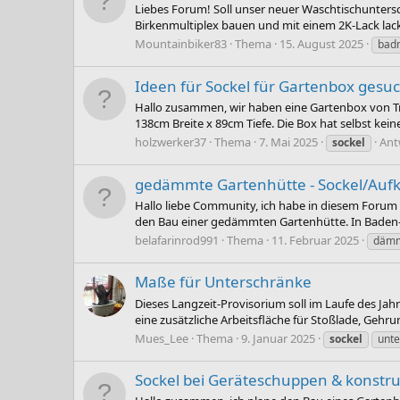
Liebes Forum! Soll unser neuer Waschtischunters
Birkenmultiplex bauen und mit einem 2K-Lack lac
Mountainbiker83
Thema
15. August 2025
bad
Ideen für Sockel für Gartenbox gesu
Hallo zusammen, wir haben eine Gartenbox von Tr
138cm Breite x 89cm Tiefe. Die Box hat selbst ke
holzwerker37
Thema
7. Mai 2025
Ant
sockel
gedämmte Gartenhütte - Sockel/Auf
Hallo liebe Community, ich habe in diesem Forum 
den Bau einer gedämmten Gartenhütte. In Baden
belafarinrod991
Thema
11. Februar 2025
däm
Maße für Unterschränke
Dieses Langzeit-Provisorium soll im Laufe des J
eine zusätzliche Arbeitsfläche für Stoßlade, Gehru
Mues_Lee
Thema
9. Januar 2025
sockel
unte
Sockel bei Geräteschuppen & konstrukt