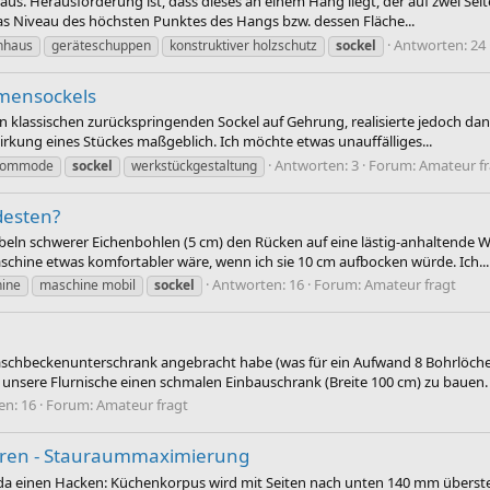
s. Herausforderung ist, dass dieses an einem Hang liegt, der auf zwei Seit
as Niveau des höchsten Punktes des Hangs bzw. dessen Fläche...
Antworten: 24
nhaus
geräteschuppen
konstruktiver holzschutz
sockel
hmensockels
 klassischen zurückspringenden Sockel auf Gehrung, realisierte jedoch danac
irkung eines Stückes maßgeblich. Ich möchte etwas unauffälliges...
Antworten: 3
Forum:
Amateur fr
kommode
sockel
werkstückgestaltung
desten?
 schwerer Eichenbohlen (5 cm) den Rücken auf eine lästig-anhaltende Weise 
chine etwas komfortabler wäre, wenn ich sie 10 cm aufbocken würde. Ich...
Antworten: 16
Forum:
Amateur fragt
ine
maschine mobil
sockel
chbeckenunterschrank angebracht habe (was für ein Aufwand 8 Bohrlöcher
r unsere Flurnische einen schmalen Einbauschrank (Breite 100 cm) zu bauen. B
en: 16
Forum:
Amateur fragt
hren - Stauraummaximierung
hr da einen Hacken: Küchenkorpus wird mit Seiten nach unten 140 mm überst