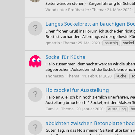
Seitenwänden stehen) - Zargenführung für Schub
Woodinator Profibastler
Thema
21. März 2022
Langes Sockelbrett an bauchigen B
Einen frohen Gruß ins Forum, ich suche den richti
Brett ist vorhanden. Allerdings ist der geflieste 
gmartin
Thema
25. Mai 2020
bauchig
sockel
Sockel für Küche
Hallo zusammen, demnächst werden wir die über
abgebrochen. Außerdem ist die Sockelblende nic
Thomas09
Thema
11. Februar 2020
küche
s
Holzsockel für Ausstellung
Hallo an Alle! Ich bin noch ziemlich unerfahren, w
Austellung brauche ich 2 Sockel, mit den Maßen 3
Camille
Thema
20. Januar 2020
austellung
ho
abdichten zwischen Betonplattenbo
Guten Tag, in das Holz meiner Gartenhütte kann vo