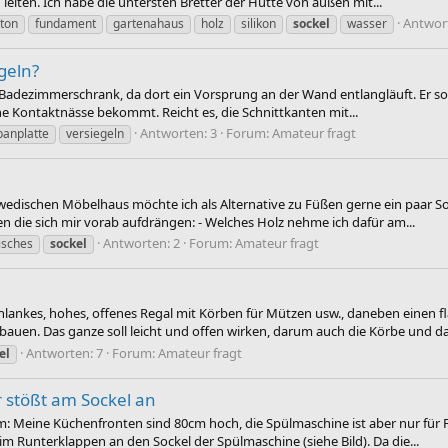
eiten. Ich habe die untersten Bretter der Hütte von außen mit...
Antwort
ton
fundament
gartenahaus
holz
silikon
sockel
wasser
geln?
 Badezimmerschrank, da dort ein Vorsprung an der Wand entlangläuft. Er sol
ne Kontaktnässe bekommt. Reicht es, die Schnittkanten mit...
Antworten: 3
Forum:
Amateur fragt
panplatte
versiegeln
edischen Möbelhaus möchte ich als Alternative zu Füßen gerne ein paar Soc
en die sich mir vorab aufdrängen: - Welches Holz nehme ich dafür am...
Antworten: 2
Forum:
Amateur fragt
isches
sockel
chlankes, hohes, offenes Regal mit Körben für Mützen usw., daneben einen 
auen. Das ganze soll leicht und offen wirken, darum auch die Körbe und das
Antworten: 7
Forum:
Amateur fragt
el
 stößt am Sockel an
em: Meine Küchenfronten sind 80cm hoch, die Spülmaschine ist aber nur für 
 Runterklappen an den Sockel der Spülmaschine (siehe Bild). Da die...