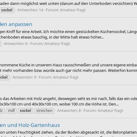
laden dann möglichst weit unten (darum auf den Unterboden verzichten) W
Antworten: 14
Forum:
Amateur fragt
sockel
oden anpassen
gen Kniff für eine Arbeit. Ich möchte einen gestückelten Küchensockel, Länge
Küchenboden etwas bauchig, in der Mitte halt etwas höher...
Antworten: 6
Forum:
Amateur fragt
nommene Küche in unserem Haus rausschmeißen und unsere eigene einbaue
ht mehr vorhanden bzw. würde auch gar nicht mehr passen. Weiterhin komm
Antworten: 9
Forum:
Amateur fragt
ockel
as das Arbeiten mit Holz angeht, deswegen seht es mir nach, falls das ein ode
0x30x100 cm und 40x30x100 cm, wobei 100 cm die Höhe ist. Den...
Antworten: 8
Forum:
Amateur fragt
lz
mdf
sockel
streichen
den und Holz-Gartenhaus
n unten Feuchtigkeit ziehen, da der Boden abgesackt ist, die Betonplatten 