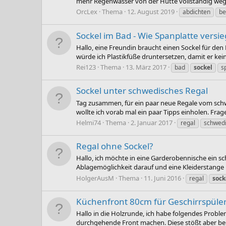
mehr Regenwasser von der Hütte vollständig weg l
OrcLex
Thema
12. August 2019
abdichten
be
Sockel im Bad - Wie Spanplatte versie
Hallo, eine Freundin braucht einen Sockel für den
würde ich Plastikfüße druntersetzen, damit er kei
Rei123
Thema
13. März 2017
bad
sockel
s
Sockel unter schwedisches Regal
Tag zusammen, für ein paar neue Regale vom schw
wollte ich vorab mal ein paar Tipps einholen. Frag
Helmi74
Thema
2. Januar 2017
regal
schwed
Regal ohne Sockel?
Hallo, ich möchte in eine Garderobennische ein s
Ablagemöglichkeit darauf und eine Kleiderstange b
HolgerAusM
Thema
11. Juni 2016
regal
sock
Küchenfront 80cm für Geschirrspüler
Hallo in die Holzrunde, ich habe folgendes Probl
durchgehende Front machen. Diese stößt aber beim