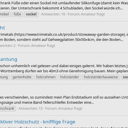
chrank Füße oder einen Sockel mit umlaufender Silikonfuge (damit kein Wa
kieren. Der Unterschrank bekommt 4 Schubladen, den Sockel würde ich...
Antworten: 10
Forum:
Amateur fragt
möbel
füße
sockel
cht
imetals (https://www.trimetals.co.uk/product/stowaway-garden-storage), i
inen Boden, sondern steht auf Gehwegplatten 50x50x4cm, die den Boden...
worten: 2
Forum:
Amateur fragt
kantung
schon unheimlich viel gelesen und dabei einiges gelernt. Wir haben letztes
-Württemberg dürfen wir bis 40m3 ohne Genehmigung bauen. Mein geplante
mung
gartenhütte
holzrahmen
holzständer
holzständerbauweise
so
ahres verschwinden, so zumindest mein Plan Endstadium soll so aussehen Un
ngssäge und meine Band-Tellerschleifer. Entweder eine...
Antworten: 15
Forum:
Amateur fragt
rschrank
iver Holzschutz - knifflige Frage