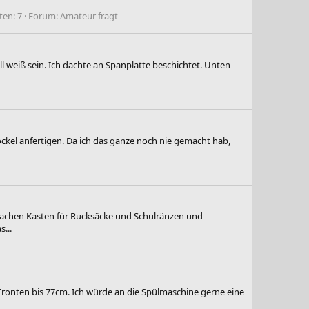
en: 7
Forum:
Amateur fragt
l weiß sein. Ich dachte an Spanplatte beschichtet. Unten
kel anfertigen. Da ich das ganze noch nie gemacht hab,
flachen Kasten für Rucksäcke und Schulränzen und
...
Fronten bis 77cm. Ich würde an die Spülmaschine gerne eine