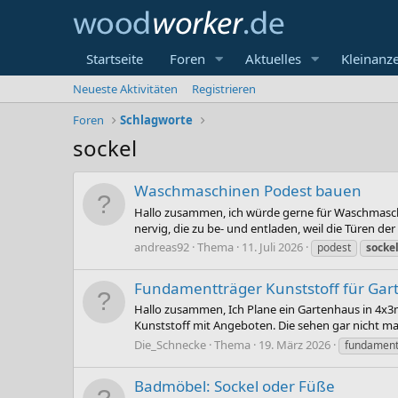
Startseite
Foren
Aktuelles
Kleinanz
Neueste Aktivitäten
Registrieren
Foren
Schlagworte
sockel
Waschmaschinen Podest bauen
Hallo zusammen, ich würde gerne für Waschmaschin
nervig, die zu be- und entladen, weil die Türen de
andreas92
Thema
11. Juli 2026
podest
socke
Fundamentträger Kunststoff für Ga
Hallo zusammen, Ich Plane ein Gartenhaus in 4x3
Kunststoff mit Angeboten. Die sehen gar nicht ma
Die_Schnecke
Thema
19. März 2026
fundament
Badmöbel: Sockel oder Füße