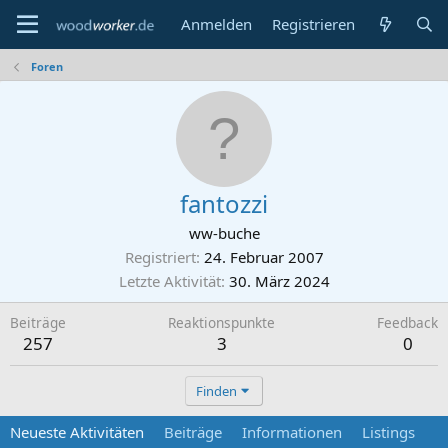
Anmelden
Registrieren
Foren
fantozzi
ww-buche
Registriert
24. Februar 2007
Letzte Aktivität
30. März 2024
Beiträge
Reaktionspunkte
Feedback
257
3
0
Finden
Neueste Aktivitäten
Beiträge
Informationen
Listings