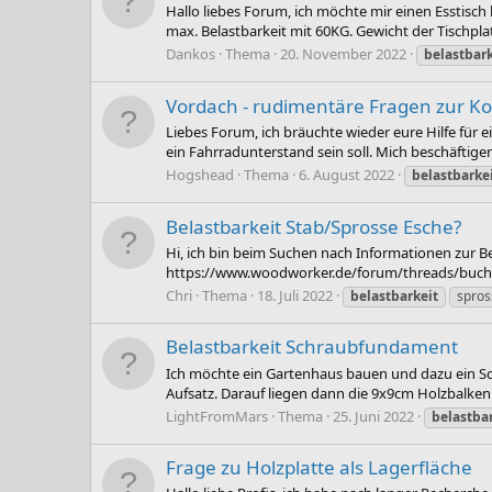
Hallo liebes Forum, ich möchte mir einen Esstisch
max. Belastbarkeit mit 60KG. Gewicht der Tischplat
Dankos
Thema
20. November 2022
belastbark
Vordach - rudimentäre Fragen zur Ko
Liebes Forum, ich bräuchte wieder eure Hilfe für e
ein Fahrradunterstand sein soll. Mich beschäftigen
Hogshead
Thema
6. August 2022
belastbarke
Belastbarkeit Stab/Sprosse Esche?
Hi, ich bin beim Suchen nach Informationen zur B
https://www.woodworker.de/forum/threads/buche-
Chri
Thema
18. Juli 2022
belastbarkeit
spros
Belastbarkeit Schraubfundament
Ich möchte ein Gartenhaus bauen und dazu ein Sc
Aufsatz. Darauf liegen dann die 9x9cm Holzbalken 
LightFromMars
Thema
25. Juni 2022
belastba
Frage zu Holzplatte als Lagerfläche