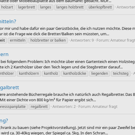
platte oder Möbelbauplatte aus dem Baumarkt gedacht. MDF...
Antworten
holzart
lagerbrett
langes
langes holzbrett
überkopfbrett
itteln?
 vor mir und habe dafür ein paar Gerüstböcke, die ich nutzen möchte. Dies
r ist die Frage wie dick die Bretter/Balken sein müssten, um...
Antworten: 9
Forum:
Amateur frag
eit
ermitteln
holzbretter or balken
zern
lfe bei folgendem Problem: Ich möchte über einen Gartenteich einen Holzst
e ich 2 Kanthölzer über den Teich legen und die Stegbretter darauf...
nthölzer
kanthölzern
kantholz
kantholzdicke
liegenden
teichsteg
egalbrett
ere anstehende Bücherregale brauche ich natürlich auch Regalbretter. Das Bü
it einer Dichte von 800 kg/m³ für Papier ergibt sich...
Antworten: 2
Forum:
Amateur fragt
pressspanplatte
regalbrett
ung?
hrank zu bauen (siehe Projektvorstellung). Jetzt sind mir ein paar Zweife
wird ca. 30-40kg wiegen, der Spiegel ca. 5kg. In den Schran...