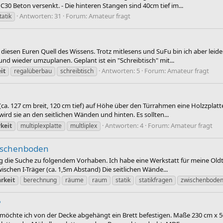
 Beton versenkt. - Die hinteren Stangen sind 40cm tief im...
Antworten: 31
Forum:
Amateur fragt
tatik
ch diesen Euren Quell des Wissens. Trotz mitlesens und SuFu bin ich aber le
und wieder umzuplanen. Geplant ist ein "Schreibtisch" mit...
Antworten: 5
Forum:
Amateur fragt
it
regalüberbau
schreibtisch
(ca. 127 cm breit, 120 cm tief) auf Höhe über den Türrahmen eine Holzzpla
ird sie an den seitlichen Wänden und hinten. Es sollten...
Antworten: 4
Forum:
Amateur fragt
keit
multiplexplatte
multliplex
wischenboden
ßig die Suche zu folgendem Vorhaben. Ich habe eine Werkstatt für meine Old
chen I-Träger (ca. 1,5m Abstand) Die seitlichen Wände...
rkeit
berechnung
räume
raum
statik
statikfragen
zwischenbode
?
 möchte ich von der Decke abgehängt ein Brett befestigen. Maße 230 cm x 50