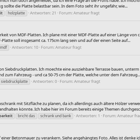
e mich nun doch angemeldet, da ich eine Frage an die Profis habe. Ich möcht
sollte die Platte belastbar sein. In dem Foto seht ihr ungefähr, wie...
Antworten: 21
Forum:
Amateur fragt
it
holzplatte
rkeit von MDF-Platten. Ich plane mit einer MDF-Platte auf einer Länge von 
atte soll insgesamt ca. 175cm lang sein und auf der einen Seite auf...
Antworten: 10
Forum:
Amateur fragt
mdf
 von Siebdruckplatten. Ich moechte eine ausziehbare Terrasse bauen, unterm
d zum Fahrzeug - und ca 50-75 cm der Platte, welche unter dem Fahrzeug..
Antworten: 0
Forum:
Amateur fragt
siebdruckplatte
hschrank mit Sitzfläche zu planen, da ich allerdings auch ältere Hölzer ve
standhalten könnte. Ich habe hier im Forum bereits einige Themen durchgesc
Antworten: 1
Forum:
Amateur fra
barkeit
bricht das
schrank und bank
auf einer Betonmauer zu verankern. Siehe angehängtes Foto. Alles ist denke 