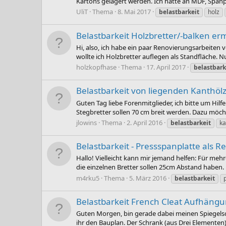
Kartons gelagert werden. Ich hatte an MDF, Span
UliT
Thema
8. Mai 2017
belastbarkeit
holz
Belastbarkeit Holzbretter/-balken erm
Hi, also, ich habe ein paar Renovierungsarbeiten
wollte ich Holzbretter auflegen als Standfläche. Nu
holzkopfhase
Thema
17. April 2017
belastbark
Belastbarkeit von liegenden Kanthöl
Guten Tag liebe Forenmitglieder, ich bitte um Hi
Stegbretter sollen 70 cm breit werden. Dazu möcht
jlowins
Thema
2. April 2016
belastbarkeit
ka
Belastbarkeit - Pressspanplatte als R
Hallo! Vielleicht kann mir jemand helfen: Für mehr
die einzelnen Bretter sollen 25cm Abstand haben. M
m4rku5
Thema
5. März 2016
belastbarkeit
Belastbarkeit French Cleat Aufhäng
Guten Morgen, bin gerade dabei meinen Spiegelsc
ihr den Bauplan. Der Schrank (aus Drei Elementen) 