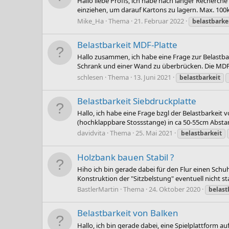
Hallo liebe Profis, ich habe nach langer Recherch
einziehen, um darauf Kartons zu lagern. Max. 100kg 
Mike_Ha
Thema
21. Februar 2022
belastbarke
Belastbarkeit MDF-Platte
Hallo zusammen, ich habe eine Frage zur Belastba
Schrank und einer Wand zu überbrücken. Die MDF-Pl
schlesen
Thema
13. Juni 2021
belastbarkeit
Belastbarkeit Siebdruckplatte
Hallo, ich habe eine Frage bzgl der Belastbarkeit
(hochklappbare Stossstange) in ca 50-55cm Abstan
davidvita
Thema
25. Mai 2021
belastbarkeit
Holzbank bauen Stabil ?
Hiho ich bin gerade dabei für den Flur einen Schu
Konstruktion der "Sitzbelstung" eventuell nicht 
BastlerMartin
Thema
24. Oktober 2020
belast
Belastbarkeit von Balken
Hallo, ich bin gerade dabei, eine Spielplattform 