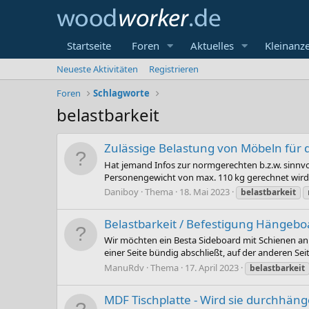
Startseite
Foren
Aktuelles
Kleinanz
Neueste Aktivitäten
Registrieren
Foren
Schlagworte
belastbarkeit
Zulässige Belastung von Möbeln für
Hat jemand Infos zur normgerechten b.z.w. sinnv
Personengewicht von max. 110 kg gerechnet wird.
Daniboy
Thema
18. Mai 2023
belastbarkeit
Belastbarkeit / Befestigung Hängebo
Wir möchten ein Besta Sideboard mit Schienen an 
einer Seite bündig abschließt, auf der anderen Seit
ManuRdv
Thema
17. April 2023
belastbarkeit
MDF Tischplatte - Wird sie durchhän