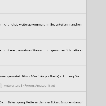
ider nicht richtig weitergekommen, im Gegenteil an manchen
tte montieren, um etwas Stauraum zu gewinnen. Ich hatte an
timer gemietet: 16m x 10m (Länge / Breite) s. Anhang Die
Antworten: 3
Forum:
Amateur fragt
n
 cm. Befestigung: Kette an den vier Ecken. Es sollen darauf