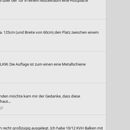
e über der Tür in einem Abstellraum eine Holzplatte
ca. 125cm (und Breite von 60cm) den Platz zwischen einem
 LKW. Die Auflage ist zum einen eine Metallschiene
.
rwenden möchte kam mir der Gedanke, dass diese
haut...
gt
ich recht großzügig ausgelegt. Ich habe 10/12 KVH Balken mit