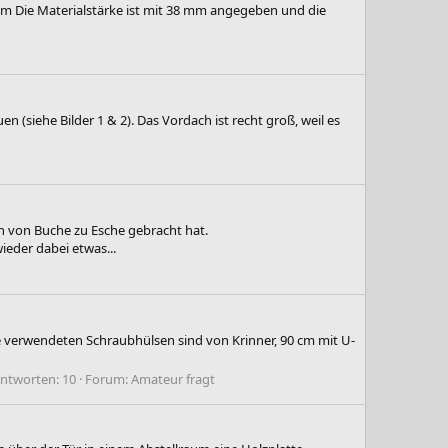
6 cm Die Materialstärke ist mit 38 mm angegeben und die
 (siehe Bilder 1 & 2). Das Vordach ist recht groß, weil es
ch von Buche zu Esche gebracht hat.
eder dabei etwas...
e verwendeten Schraubhülsen sind von Krinner, 90 cm mit U-
ntworten: 10
Forum:
Amateur fragt