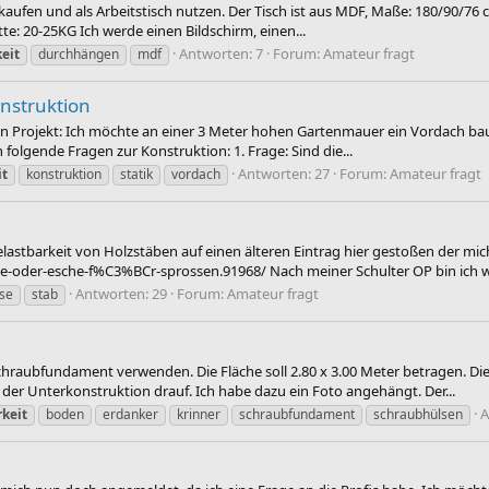
 kaufen und als Arbeitstisch nutzen. Der Tisch ist aus MDF, Maße: 180/90/7
te: 20-25KG Ich werde einen Bildschirm, einen...
Antworten: 7
Forum:
Amateur fragt
eit
durchhängen
mdf
nstruktion
in Projekt: Ich möchte an einer 3 Meter hohen Gartenmauer ein Vordach bauen
 folgende Fragen zur Konstruktion: 1. Frage: Sind die...
Antworten: 27
Forum:
Amateur fragt
it
konstruktion
statik
vordach
elastbarkeit von Holzstäben auf einen älteren Eintrag hier gestoßen der mi
oder-esche-f%C3%BCr-sprossen.91968/ Nach meiner Schulter OP bin ich wi
Antworten: 29
Forum:
Amateur fragt
se
stab
hraubfundament verwenden. Die Fläche soll 2.80 x 3.00 Meter betragen. Di
der Unterkonstruktion drauf. Ich habe dazu ein Foto angehängt. Der...
A
rkeit
boden
erdanker
krinner
schraubfundament
schraubhülsen