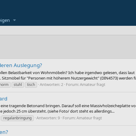
eigen
 deren Auslegung?
ollen Belastbarkeit von Wohnmöbeln? Ich habe irgendwo gelesen, dass lau
 Sitzmöbel für "Personen mit höherem Nutzergewicht" (DIN4573) werden für
Antworten: 2
Forum:
Amateur fragt
norm
stuhl
tisch
ard
eine tragende Betonand bringen. Darauf soll eine Massivholzeicheplatte vo
e jedoch 25 cm übersteht. (siehe Foto/ dort steht es allerdings...
Antworten: 9
Forum:
Amateur fragt
regalanbringung
gen?