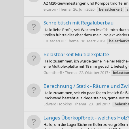
A2 M20-Gewindestangen und Kompositmörtel im C30
elcaron
Thema
26. Juni 2020
belastbarkeit
s
Schreibtisch mit Regalüberbau
Hallo liebe Profis, seit Wochen lese Ich mich dur
Stellen führte dies eher dazu mein Projekt wieder 
CrusaderDD
Thema
16. März 2019
belastbarke
Belastbarkeit Multiplexplatte
Hallo zusammen, ich würde gerne in einer Nische 
eine Multiplexplatte mit 18 mm gedacht, befestig w
GuentherR
Thema
22. Oktober 2017
belastbar
Berechnung / Statik - Räume und Z
Hallo zusammen, seit ein paar Tagen lese ich flei
Rückwand besteht aus Ziegelsteinen, gemauert zwis
Edward Hopkins
Thema
20. Juni 2017
belastba
Langes Überkopfbrett - welches Holz
Hallo, um die Lagerfläche im Keller zu vergrößern