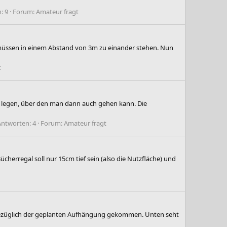
: 9
Forum:
Amateur fragt
e müssen in einem Abstand von 3m zu einander stehen. Nun
t
eg legen, über den man dann auch gehen kann. Die
Antworten: 4
Forum:
Amateur fragt
cherregal soll nur 15cm tief sein (also die Nutzfläche) und
l bezüglich der geplanten Aufhängung gekommen. Unten seht