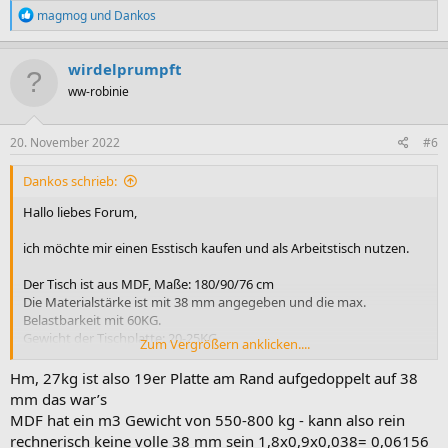
R
magmog
und
Dankos
e
a
k
wirdelprumpft
t
ww-robinie
i
o
n
e
20. November 2022
#6
n
:
Dankos schrieb:
Hallo liebes Forum,
ich möchte mir einen Esstisch kaufen und als Arbeitstisch nutzen.
Der Tisch ist aus MDF, Maße: 180/90/76 cm
Die Materialstärke ist mit 38 mm angegeben und die max.
Belastbarkeit mit 60KG.
Gewicht der Tischplatte: 20-25KG
Zum Vergrößern anklicken....
Ich werde einen Bildschirm, einen Kopfhörerverstärker (5KG) und
Hm, 27kg ist also 19er Platte am Rand aufgedoppelt auf 38
evtl. noch einen Drucker draufpacken.
mm das war’s
MDF hat ein m3 Gewicht von 550-800 kg - kann also rein
Meint ihr das ist ok? Die Beine sind halt sehr weit auseinander und
rechnerisch keine volle 38 mm sein 1,8x0,9x0,038= 0,06156
ich habe Angst, dass der Tisch nach längerer Zeit wahrscheinlich