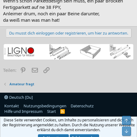
Wenn's schon Parkettdesign sein muss, ein paar Brocken
Fertigparkett auf ne 38 FPY,
Anleimer drum, noch ein paar Beine darunter,
da weiß man was man hat!
Du musst dich einloggen oder registrieren, um hier zu antworten.
Pinterest
E-Mail
Link
Teilen:
Amateur fragt
Deutsch [Du]
Kontakt
Nutzungsbedingungen
Datenschutz
Hilfe und Impressum
Start
R
S
Diese Seite verwendet Cookies, um Inhalte zu personalisieren und dich nach
Obe
S
der Registrierung angemeldet zu halten. Durch die Nutzung unserer Webseite
erklärst du dich damit einverstanden.
Unt