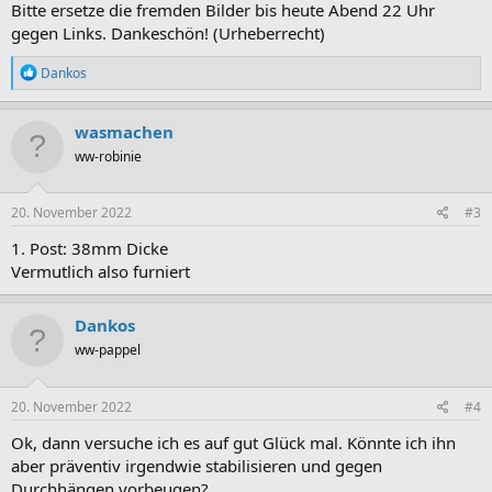
Bitte ersetze die fremden Bilder bis heute Abend 22 Uhr
gegen Links. Dankeschön! (Urheberrecht)
R
Dankos
e
a
k
wasmachen
t
ww-robinie
i
o
n
e
20. November 2022
#3
n
:
1. Post: 38mm Dicke
Vermutlich also furniert
Dankos
ww-pappel
20. November 2022
#4
Ok, dann versuche ich es auf gut Glück mal. Könnte ich ihn
aber präventiv irgendwie stabilisieren und gegen
Durchhängen vorbeugen?