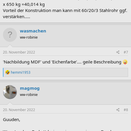
x 650 kg =40,014 kg
allein durch sein Eigengewicht durchhängt.
Vorteil der Konstruktion man kann mit 60/20/3 Stahlrohr ggf.
Gibt es Möglichkeiten das ganze zu stabilisieren? Evtl. durch
verstärken…..
Metallstreben unter dem Tisch? Oder sollte das ganze ohne
Probleme halten?
wasmachen
Vielen Dank!!
ww-robinie
Bilder des Tischs:
20. November 2022
#7
https://www.moemax.de/p/bessagi-hom...-ca-180x90-cm-aus-eiche-
'Nachbildung MDF' und 'Eichenfarbe'.... geile Beschreibung
furniert-002838001901
R
hemmi1953
e
a
k
magmog
t
ww-robinie
i
o
n
e
20. November 2022
#8
n
:
Guuden,