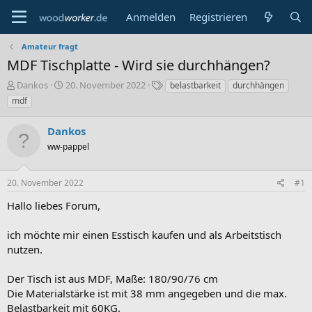
Anmelden
Registrieren
Amateur fragt
MDF Tischplatte - Wird sie durchhängen?
E
E
S
Dankos
20. November 2022
belastbarkeit
durchhängen
r
r
c
mdf
s
s
h
t
t
l
Dankos
e
e
a
l
ww-pappel
l
g
l
l
w
e
t
o
20. November 2022
#1
r
a
r
m
t
Hallo liebes Forum,
e
ich möchte mir einen Esstisch kaufen und als Arbeitstisch
nutzen.
Der Tisch ist aus MDF, Maße: 180/90/76 cm
Die Materialstärke ist mit 38 mm angegeben und die max.
Belastbarkeit mit 60KG.