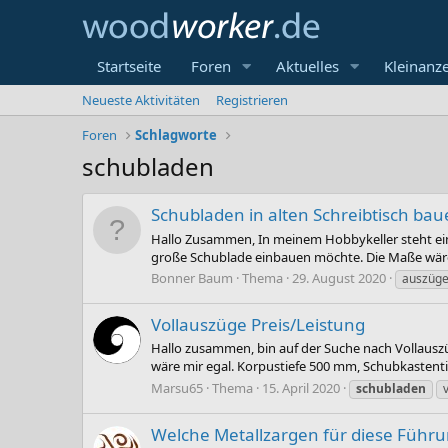
Startseite
Foren
Aktuelles
Kleinanz
Neueste Aktivitäten
Registrieren
Foren
Schlagworte
schubladen
Schubladen in alten Schreibtisch bau
Hallo Zusammen, In meinem Hobbykeller steht ein a
große Schublade einbauen möchte. Die Maße wäre
Bonner Baum
Thema
29. August 2020
auszüg
Vollauszüge Preis/Leistung
Hallo zusammen, bin auf der Suche nach Vollauszü
wäre mir egal. Korpustiefe 500 mm, Schubkastentief
Marsu65
Thema
15. April 2020
schubladen
Welche Metallzargen für diese Führu