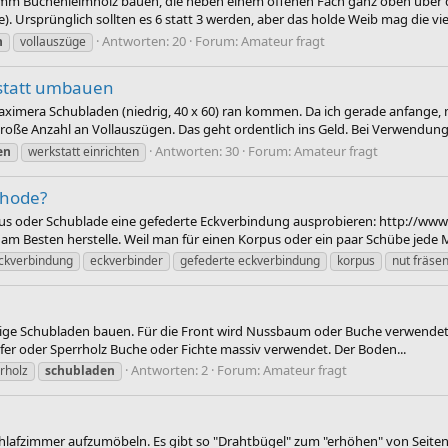
m Buchenleimholz bauen, die neben einem offenen Fach ganz oben über d
 Ursprünglich sollten es 6 statt 3 werden, aber das holde Weib mag die viel
Antworten: 20
Forum:
Amateur fragt
n
vollauszüge
statt umbauen
aximera Schubladen (niedrig, 40 x 60) ran kommen. Da ich gerade anfange
roße Anzahl an Vollauszügen. Das geht ordentlich ins Geld. Bei Verwendung.
Antworten: 30
Forum:
Amateur fragt
en
werkstatt einrichten
thode?
us oder Schublade eine gefederte Eckverbindung ausprobieren: http://www.
am Besten herstelle. Weil man für einen Korpus oder ein paar Schübe jede 
eckverbindung
eckverbinder
gefederte eckverbindung
korpus
nut fräse
ge Schubladen bauen. Für die Front wird Nussbaum oder Buche verwendet. Für
fer oder Sperrholz Buche oder Fichte massiv verwendet. Der Boden...
Antworten: 2
Forum:
Amateur fragt
rholz
schubladen
chlafzimmer aufzumöbeln. Es gibt so "Drahtbügel" zum "erhöhen" von Seiten