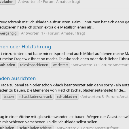
Antworten: 4
Forum:
Amateur fragt
ubladen
rkzeugschrank mit Schubladen aufzurüsten. Beim Einräumen hat sich dann gez
ieren hatte ich schon extra die Metallschienen als...
Antworten: 17
Forum:
Amateur fragt
wergängig
enen oder Holzführung
tatt einzurichten und baue mir entsprechend auch Möbel auf denen meine M
t meine Frage wie ihr es so macht. Teleskopschienen oder doch lieber Führu
Antworten: 30
Forum:
Amateur 
hubladen
teleskopschienen
werkstatt
aden ausrichten
age zu banal sein oder schon x-fach beantwortet sein dann sorry - ein entsp
en zu bauen. Die Elemente von Hettich (Schaubladenseitenteile) finde...
Antworten: 8
Forum:
Amate
bauen
schaubladenschrank
schubladen
ug in einer Vitrine mit glasseitenwanden einbauen. Wegen der Galasteienw
 mit Schienen versehenen. In die Schublade selbst sollen...
Antworten: 2
Forum:
Amateur fragt
hubladen
schubladen
schiene