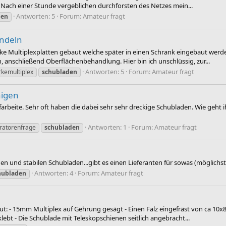
Nach einer Stunde vergeblichen durchforsten des Netzes mein...
Antworten: 5
Forum:
Amateur fragt
den
andeln
ke Multiplexplatten gebaut welche später in einen Schrank eingebaut wer
, anschließend Oberflächenbehandlung. Hier bin ich unschlüssig, zur...
Antworten: 5
Forum:
Amateur fragt
rkemultiplex
schubladen
nigen
aufarbeite. Sehr oft haben die dabei sehr sehr dreckige Schubladen. Wie geht
Antworten: 1
Forum:
Amateur fragt
ratorenfrage
schubladen
igen und stabilen Schubladen...gibt es einen Lieferanten für sowas (möglichst
Antworten: 4
Forum:
Amateur fragt
hubladen
t: - 15mm Multiplex auf Gehrung gesägt - Einen Falz eingefräst von ca 10x
ebt - Die Schublade mit Teleskopschienen seitlich angebracht...