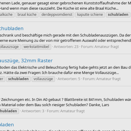
chenen Lade, genauer gesagt einer gebrochenen Kunststoffaufnahme der Met
Hand wenn man diese rauszieht. Die Küche ist eine alte Braal Küche...
alküche
braal küche
derdeppvomdienst
kaputte schiene
schubladen
schubladen
schrank und beschäftige mich gerade mit den Schubladenauszügen. Da d
gerne eure Meinung zu der von mir getroffenen Auswahl oder entsprechende
Antworten: 23
Forum:
Amateur fragt
ollauszsüge
werkstattmöbel
lauszüge, 32mm Raster
n Boden das Elektrische und Beleuchtung fertig habe gehts jetzt an den Bau d
 Hätte da zwei Fragen: Ich brauche dafür eine Menge Vollauszüge...
Antworten: 5
Forum:
Amateur fragt
er
schubladen
vollauszüge
r Zeichnungen etc. In Din A0 gebaut ? Blattbreite ist 841mm, Schubladen 
m Material oder dem Bau solch riesiger Schubladen? Danke, Lars
Antworten: 3
Forum:
Amateur fragt
chubladen
bladen