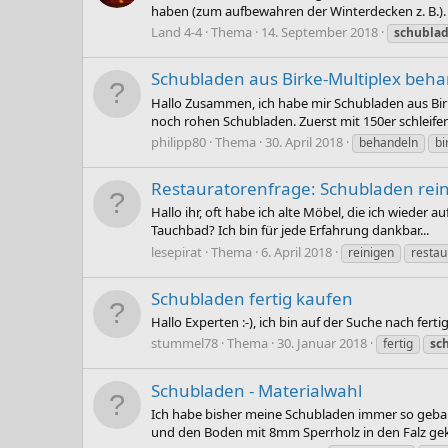
haben (zum aufbewahren der Winterdecken z. B.). 
Land 4-4
Thema
14. September 2018
schubla
Schubladen aus Birke-Multiplex beh
Hallo Zusammen, ich habe mir Schubladen aus Bir
noch rohen Schubladen. Zuerst mit 150er schleifen
philipp80
Thema
30. April 2018
behandeln
bi
Restauratorenfrage: Schubladen rei
Hallo ihr, oft habe ich alte Möbel, die ich wieder 
Tauchbad? Ich bin für jede Erfahrung dankbar...
lesepirat
Thema
6. April 2018
reinigen
restau
Schubladen fertig kaufen
Hallo Experten :-), ich bin auf der Suche nach fert
stummel78
Thema
30. Januar 2018
fertig
sc
Schubladen - Materialwahl
Ich habe bisher meine Schubladen immer so gebau
und den Boden mit 8mm Sperrholz in den Falz gekl