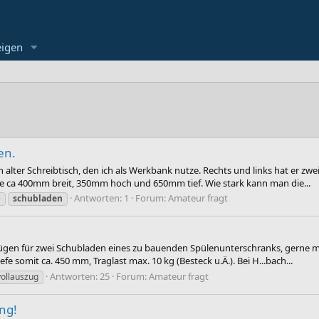
eigen
en.
lter Schreibtisch, den ich als Werkbank nutze. Rechts und links hat er zwei 
 ca 400mm breit, 350mm hoch und 650mm tief. Wie stark kann man die...
Antworten: 1
Forum:
Amateur fragt
e
schubladen
gen für zwei Schubladen eines zu bauenden Spülenunterschranks, gerne mit 
e somit ca. 450 mm, Traglast max. 10 kg (Besteck u.Ä.). Bei H...bach...
Antworten: 25
Forum:
Amateur fragt
vollauszug
ng!