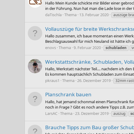
Hallo Mein Kunde schickte mir Bilder einer gebro
in der Führung. Nun hat man die Lade lose in der 
daTischla
Thema
13. Februar 2020
auszüge bra
Vollauszüge für breite Werkschrank
Hallo zusammen, ich baue momentan einen Werk
Beschlagsauswahl für mich Neuland ist hätte ich 
enovs
Thema
9. Februar 2020
schubladen
v
Werkstattschränke, Schubladen, Vol
Hallo, Werkstatt nächster Teil.... nachdem ich de
Es kommen hauptsächlich Schubladen zum Einsatz.
pkraus1
Thema
26. Dezember 2019
32mm rast
Planschrank bauen
Hallo, hat jemand schonmal einen Planschrank fü
noch in Frage ? Gibt es noch andere Tipps z.B. zu
LarsAC
Thema
23. Dezember 2019
auszug
s
Brauche Tipps zum Bau großer Schu