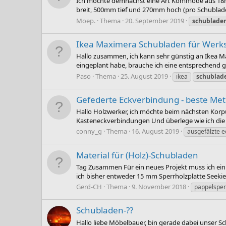
Ich möchte demnächst eine Art Kommode aus 18m
breit, 500mm tief und 270mm hoch (pro Schublade).
Moep.
Thema
20. September 2019
schublade
Ikea Maximera Schubladen für Werk
Hallo zusammen, ich kann sehr günstig an Ikea M
eingeplant habe, brauche ich eine entsprechend g
Paso
Thema
25. August 2019
ikea
schublad
Gefederte Eckverbindung - beste Me
Hallo Holzwerker, ich möchte beim nächsten Korp
Kasteneckverbindungen Und überlege wie ich die 
conny_g
Thema
16. August 2019
ausgefälzte 
Material für (Holz)-Schubladen
Tag Zusammen Für ein neues Projekt muss ich eini
ich bisher entweder 15 mm Sperrholzplatte Seekie
Gerd-CH
Thema
9. November 2018
pappelsper
Schubladen-??
Hallo liebe Möbelbauer, bin gerade dabei unser S