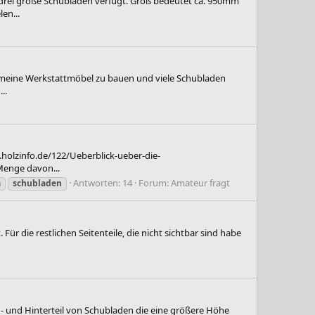
rei große Schubladen verfügt. Groß bedeutet ca. 950mm
en...
, meine Werkstattmöbel zu bauen und viele Schubladen
..
holzinfo.de/122/Ueberblick-ueber-die-
Menge davon...
Antworten: 14
Forum:
Amateur fragt
n
schubladen
 die restlichen Seitenteile, die nicht sichtbar sind habe
- und Hinterteil von Schubladen die eine größere Höhe