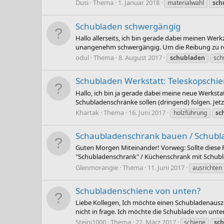
Dusi
Thema
1. Januar 2018
materialwahl
sch
Schubladen schwergängig
Hallo allerseits, ich bin gerade dabei meinen We
unangenehm schwergängig. Um die Reibung zu reduz
odul
Thema
8. August 2017
schubladen
sch
Schubladen Werkstatt: Teleskopschi
Hallo, ich bin ja gerade dabei meine neue Werks
Schubladenschränke sollen (dringend) folgen. Jetz
Khartak
Thema
16. Juni 2017
holzführung
sc
Schaubladenschrank bauen / Schubl
Guten Morgen Miteinander! Vorweg: Sollte diese Fr
"Schubladenschrank" / Küchenschrank mit Schublad
Glenmorangie
Thema
11. Juni 2017
ausrichten
Schubladenschiene von unten?
Liebe Kollegen, Ich möchte einen Schubladenausz
nicht in frage. Ich möchte die Schublade von unten
Steini1000
Thema
22. März 2017
schiene
sc