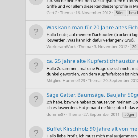
Z.B. solche Beine mit den Messingsocken: http
Griffe und vor allem diese Randleistenprofile i
GertG
Thema
16. November 2012
50er
besc
Was kann man für 20 Jahre altes Eic
Hallo Leute, auf meinem Dachboden (trocken) lagern 
loswerden. Was kann ich dafür verlangen? Gruß,
WorkeramWork
Thema
3. November 2012
20
ca. 25 Jahre alte Kupferstichhaustür
Hallo Zusammen, mal eine Frage die sich nicht mit 
dunkel geworden, von dem Kupferfarbton ist nicht 
Mitglied Hummel123
Thema
20. September 201
Säge Gatter, Baumsäge, Baujahr 50g
Ich habe, bzw wie haben zuhause von meinem Opa ei
ich es loswerden. Hat jemand ne Idee, ob ich das 
domme87
Thema
27. September 2011
50ger
Buffet Kirschholz 90 Jahre alt von m
Hallo liebe Profis, ich muss mich mal ausjammer