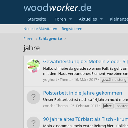
Startseite
Foren
Aktuelles
Kleinanz
Neueste Aktivitäten
Registrieren
Foren
Schlagworte
jahre
Gewährleistung bei Möbeln 2 oder 5 
Hallo, ich habe da gerade so einen Fall. Es geht u
mit dem Haus verbundenes Element, wie eben eine T
yoghurt
Thema
16. März 2017
gewährleistung
Polsterbett in die Jahre gekommen
Unser Polsterbett ist nach ca 14 Jahren nicht meh
conch
Thema
25. Februar 2017
jahre
polster
90 Jahre altes Türblatt als Tisch - k
Moin zusammen, mein erster Beitrag hier - übliche