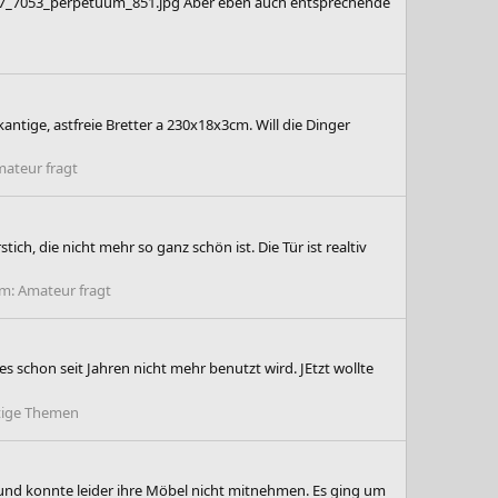
57_7053_perpetuum_851.jpg Aber eben auch entsprechende
kantige, astfreie Bretter a 230x18x3cm. Will die Dinger
ateur fragt
ch, die nicht mehr so ganz schön ist. Die Tür ist realtiv
um:
Amateur fragt
s schon seit Jahren nicht mehr benutzt wird. JEtzt wollte
tige Themen
und konnte leider ihre Möbel nicht mitnehmen. Es ging um