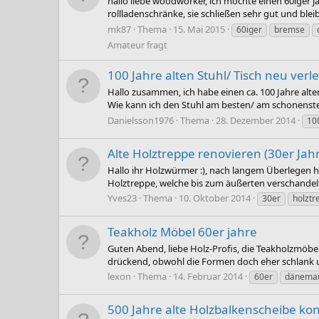
hallo liebe woodworker, ich möchte einen 60iger j
rollladenschränke, sie schließen sehr gut und bl
mk87
Thema
15. Mai 2015
60iger
bremse
Amateur fragt
100 Jahre alten Stuhl/ Tisch neu ver
Hallo zusammen, ich habe einen ca. 100 Jahre alt
Wie kann ich den Stuhl am besten/ am schonenst
Danielsson1976
Thema
28. Dezember 2014
10
Alte Holztreppe renovieren (30er Jah
Hallo ihr Holzwürmer :), nach langem Überlegen h
Holztreppe, welche bis zum äußerten verschandelt 
Yves23
Thema
10. Oktober 2014
30er
holztr
Teakholz Möbel 60er jahre
Guten Abend, liebe Holz-Profis, die Teakholzmöbe
drückend, obwohl die Formen doch eher schlank un
lexon
Thema
14. Februar 2014
60er
dänema
500 Jahre alte Holzbalkenscheibe ko