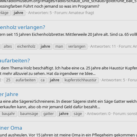
://www.radiomuseum.org/images/radio/schaub_und_schaub/goldtruhe_bali_
n Messingfarben Führt noch jemand so was im Programm?
Antworten: 5
Forum:
Amateur fragt
hläge
jahre
henholz verlangen?
seit 15 Jahren Eichenholzbretter. Mittlerweile 20 Jahre alt. Sind ca. 65 voll
Antworten: 11
Forum:
Am
altes
eichenholz
jahre
man
verlangen
 aufarbeiten?
dem Thema Holz beschäftigt. Ich habe eine ca. 25 Jahre alte Haustür Kupfersti
mehr allzuviel zu sehen. Hat da irgendwer ne Idee...
2
Antworten: 5
For
25
aufarbeiten
ca
jahre
kupferstichhaustür
er Jahre
ne alte Sägerei/Schreinerei. In dieser Sägerei steht ein Säge Gatter welche
verkaufen kann, also ob mir jemand Geld dafür bezahlt...
Antworten: 0
Forum:
sons
baujahr
baumsäge
gatter
jahre
säge
einer Oma
n und ausheulen. Vor 15 Jahren ist meine Oma in ein Pflegeheim gekommen 