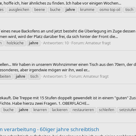
 hoffe ich, hier ähnliches zu finden. Ich habe vor einigen Wochen...
tes
ausgleichen
beene
buche
jahre
krumme
osmo top oil
tisch
 eines neue Backofens an und jetzt besteht die Überlegung im Zuge dessen 
 wird, wird der Platz darüber frei, da sich hinter der Front die...
Antworten: 10
Forum:
Amateur fragt
n
holzküche
jahre
 stellen... Wir haben in unserem Wohnzimmer einen Tisch aus den 70ern, der 
sonderes, aber irgendwie mögen wir ihn, weil er...
Antworten: 5
Forum:
Amateur fragt
beiten
jahre
tisch
ekauft. Die Treppe mit 15 Stufen doppelt gewendelt ist in einem "guten" Zu
 Fichte. Habe hierzu zwei Fragen. 1. OBERFLÄCHE...
buche
jahre
knarren
lackieren
restaurieren
schleifen
setzstufe
 verarbeitung - 60iger jahre schreibtisch