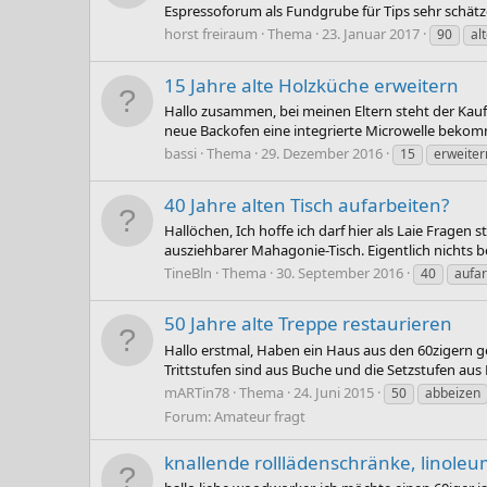
Espressoforum als Fundgrube für Tips sehr schätze,
horst freiraum
Thema
23. Januar 2017
90
al
15 Jahre alte Holzküche erweitern
Hallo zusammen, bei meinen Eltern steht der Kauf
neue Backofen eine integrierte Microwelle bekommen
bassi
Thema
29. Dezember 2016
15
erweiter
40 Jahre alten Tisch aufarbeiten?
Hallöchen, Ich hoffe ich darf hier als Laie Fragen
ausziehbarer Mahagonie-Tisch. Eigentlich nichts be
TineBln
Thema
30. September 2016
40
aufar
50 Jahre alte Treppe restaurieren
Hallo erstmal, Haben ein Haus aus den 60zigern g
Trittstufen sind aus Buche und die Setzstufen aus
mARTin78
Thema
24. Juni 2015
50
abbeizen
Forum:
Amateur fragt
knallende rolllädenschränke, linoleum