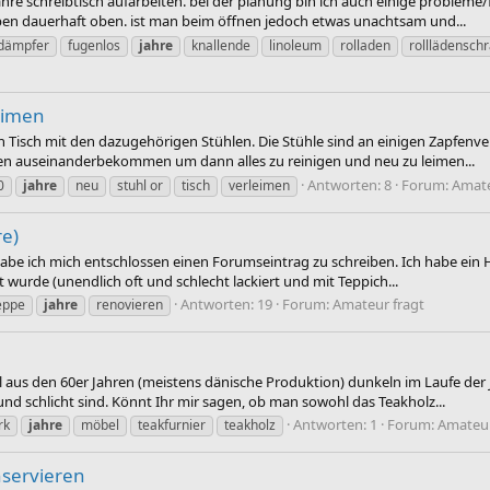
ahre schreibtisch aufarbeiten. bei der planung bin ich auch einige probleme
eiben dauerhaft oben. ist man beim öffnen jedoch etwas unachtsam und...
dämpfer
fugenlos
jahre
knallende
linoleum
rolladen
rolllädensch
leimen
en Tisch mit den dazugehörigen Stühlen. Die Stühle sind an einigen Zapfen
en auseinanderbekommen um dann alles zu reinigen und neu zu leimen...
Antworten: 8
Forum:
Amate
0
jahre
neu
stuhl or
tisch
verleimen
re)
abe ich mich entschlossen einen Forumseintrag zu schreiben. Ich habe ein H
wurde (unendlich oft und schlecht lackiert und mit Teppich...
Antworten: 19
Forum:
Amateur fragt
eppe
jahre
renovieren
l aus den 60er Jahren (meistens dänische Produktion) dunkeln im Laufe de
d schlicht sind. Könnt Ihr mir sagen, ob man sowohl das Teakholz...
Antworten: 1
Forum:
Amateur
rk
jahre
möbel
teakfurnier
teakholz
nservieren