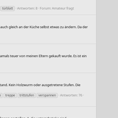
Antworten: 8
Forum:
Amateur fragt
türblatt
auch gleich an der Küche selbst etwas zu ändern. Da der
damals teuer von meinen Eltern gekauft wurde. Es ist ein
stand. Kein Holzwurm oder ausgetretene Stufen. Die
Antworten: 76
n
treppe
trittstufen
verspannen