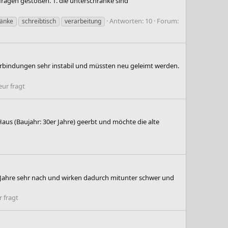
/fragen gestoßen. 1. die unterschränke sind
Antworten: 10
Forum:
ränke
schreibtisch
verarbeitung
verbindungen sehr instabil und müssten neu geleimt werden.
ur fragt
aus (Baujahr: 30er Jahre) geerbt und möchte die alte
r Jahre sehr nach und wirken dadurch mitunter schwer und
 fragt