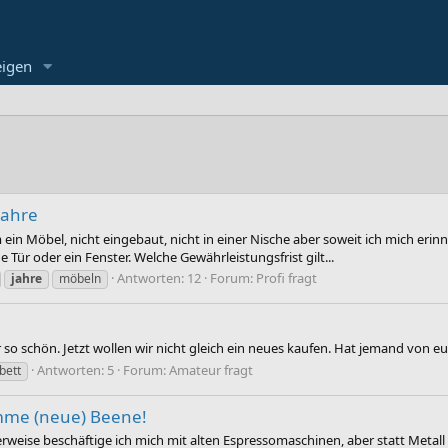
eigen
Jahre
m ein Möbel, nicht eingebaut, nicht in einer Nische aber soweit ich mich erin
ür oder ein Fenster. Welche Gewährleistungsfrist gilt...
Antworten: 12
Forum:
Profi fragt
jahre
möbeln
r so schön. Jetzt wollen wir nicht gleich ein neues kaufen. Hat jemand von e
Antworten: 5
Forum:
Amateur fragt
bett
rumme (neue) Beene!
rweise beschäftige ich mich mit alten Espressomaschinen, aber statt Metall 