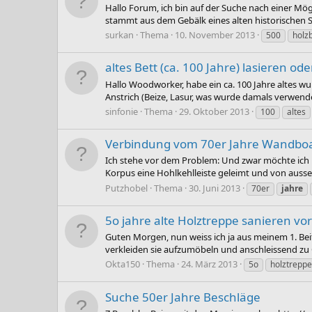
Hallo Forum, ich bin auf der Suche nach einer Mög
stammt aus dem Gebälk eines alten historischen 
surkan
Thema
10. November 2013
500
holz
altes Bett (ca. 100 Jahre) lasieren ode
Hallo Woodworker, habe ein ca. 100 Jahre altes wu
Anstrich (Beize, Lasur, was wurde damals verwendet
sinfonie
Thema
29. Oktober 2013
100
altes
Verbindung vom 70er Jahre Wandbo
Ich stehe vor dem Problem: Und zwar möchte ich mi
Korpus eine Hohlkehlleiste geleimt und von aussen
Putzhobel
Thema
30. Juni 2013
70er
jahre
5o jahre alte Holztreppe sanieren vo
Guten Morgen, nun weiss ich ja aus meinem 1. Beit
verkleiden sie aufzumöbeln und anschleissend zu Ö
Okta150
Thema
24. März 2013
5o
holztreppe
Suche 50er Jahre Beschläge