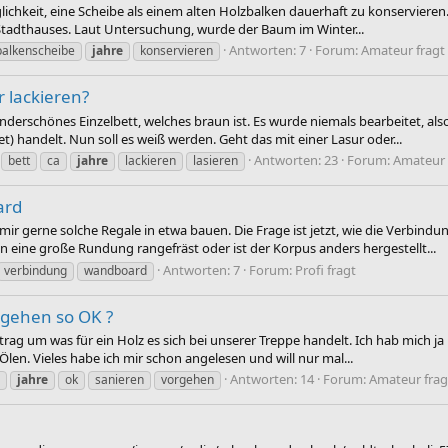
lichkeit, eine Scheibe als einem alten Holzbalken dauerhaft zu konservieren.
Stadthauses. Laut Untersuchung, wurde der Baum im Winter...
Antworten: 7
Forum:
Amateur fragt
balkenscheibe
jahre
konservieren
r lackieren?
nderschönes Einzelbett, welches braun ist. Es wurde niemals bearbeitet, al
) handelt. Nun soll es weiß werden. Geht das mit einer Lasur oder...
Antworten: 23
Forum:
Amateur 
bett
ca
jahre
lackieren
lasieren
ard
r gerne solche Regale in etwa bauen. Die Frage ist jetzt, wie die Verbindu
 eine große Rundung rangefräst oder ist der Korpus anders hergestellt...
Antworten: 7
Forum:
Profi fragt
verbindung
wandboard
rgehen so OK ?
rag um was für ein Holz es sich bei unserer Treppe handelt. Ich hab mich j
len. Vieles habe ich mir schon angelesen und will nur mal...
Antworten: 14
Forum:
Amateur frag
jahre
ok
sanieren
vorgehen