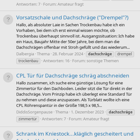
Antworten: 7
Forum:
Amateur fragt
Vorsatzschale und Dachschräge ("Drempel"?)
Hallo, als absoluter Laie in Sachen Trockenbau habe ich ein
Vorhaben, bei dem ich erst einmal wissen möchte, ob
Trockenbau überhaupt sinnvoll ist. Ausgangssituation: Ich habe
ein Haus, Baujahr Mitte der 50er Jahre, bei dem man die
Dachschrägen offenbar mit Stroh gefüllt und das wiederum...
Dalbergia
Thema
28. Februar 2024
dachschräge
drempel
Antworten: 16
Forum:
sonstige Themen
trockenbau
CPL Tür für Dachschräge schräg abschneiden
Hallo zusammen, ich suche eine günstige Lösung für eine
Zimmertür für den Dachboden. Leider sitzt die Tür direkt in der
Dachschräge. Vom Prinzip habe ich überlegt eine Standard Tür
zu nehmen und diese anzupassen. Als Türblatt wollte ich eine
CPL Röhrenspantür in der Größe 198,5 x 98,5...
DiddisSorgenpause
Thema
1. Dezember 2023
dachschräge
Antworten: 7
Forum:
Amateur fragt
zimmertür
Schrank im Kniestock...kläglich gescheitert und