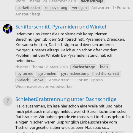
Word
Thema
29. Dezember 2019
dachschräge
Antworten: 1
Forum:
parkettboden
rennovierung
verlegen
Amateur fragt
Schifterschnitt, Pyramiden und Winkel
Jeder von uns kennt die Probleme mit komplizierten
Berechnungen, zb. dem Schifterschnitt, Pyramiden, Dreiecken,
Kreisausschnitten, Dachschrägen und diversen anderen
"Sorgen" unseres Alltags. Da ich auch schon öfter vor dem
Problem mit den Winkeln bei Pyramiden stand, hab ich
nebenbei...
thiemo
Thema
2. März 2018
dachschräge
kreis
pyramide
pyramiden
pyramidenstumpf
schifterschnitt
Antworten: 11
Forum:
Tipps &
vieleck
winkel
Wissenswertes von woodworker
Schiebetürabtrennung unter Dachschräge
Hallo zusammen, ich lese hier schon eine Weile mit und habe
mich jetzt auch mal angemeldet, weil ich Euren fachmännischen
Rat brauche. Wir haben gerade ein massives Holzhaus gebaut. In
einigen Nischen waren ursprünglich Einbauschränke vom
Tischler vorgesehen, aber wie das beim Hausbau so...