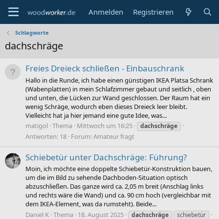
Anmelden
Registrieren
Schlagworte
dachschräge
Freies Dreieck schließen - Einbauschrank
Hallo in die Runde, ich habe einen günstigen IKEA Platsa Schrank
(Wabenplatten) in mein Schlafzimmer gebaut und seitlich , oben
und unten, die Lücken zur Wand geschlossen. Der Raum hat ein
wenig Schräge, wodurch eben dieses Dreieck leer bleibt.
Vielleicht hat ja hier jemand eine gute Idee, was...
matigol
Thema
Mittwoch um 16:25
dachschräge
Antworten: 18
Forum:
Amateur fragt
Schiebetür unter Dachschräge: Führung?
Moin, ich möchte eine doppelte Schiebetür-Konstruktion bauen,
um die im Bild zu sehende Dachboden-Situation optisch
abzuschließen. Das ganze wird ca. 2,05 m breit (Anschlag links
und rechts wäre die Wand) und ca. 90 cm hoch (vergleichbar mit
dem IKEA-Element, was da rumsteht). Beide...
Daniel K
Thema
18. August 2025
dachschräge
schiebetür