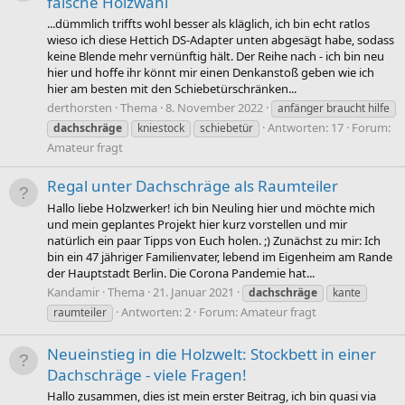
falsche Holzwahl
...dümmlich triffts wohl besser als kläglich, ich bin echt ratlos
wieso ich diese Hettich DS-Adapter unten abgesägt habe, sodass
keine Blende mehr vernünftig hält. Der Reihe nach - ich bin neu
hier und hoffe ihr könnt mir einen Denkanstoß geben wie ich
hier am besten mit den Schiebetürschränken...
derthorsten
Thema
8. November 2022
anfänger braucht hilfe
Antworten: 17
Forum:
dachschräge
kniestock
schiebetür
Amateur fragt
Regal unter Dachschräge als Raumteiler
Hallo liebe Holzwerker! ich bin Neuling hier und möchte mich
und mein geplantes Projekt hier kurz vorstellen und mir
natürlich ein paar Tipps von Euch holen. ;) Zunächst zu mir: Ich
bin ein 47 jähriger Familienvater, lebend im Eigenheim am Rande
der Hauptstadt Berlin. Die Corona Pandemie hat...
Kandamir
Thema
21. Januar 2021
dachschräge
kante
Antworten: 2
Forum:
Amateur fragt
raumteiler
Neueinstieg in die Holzwelt: Stockbett in einer
Dachschräge - viele Fragen!
Hallo zusammen, dies ist mein erster Beitrag, ich bin quasi via