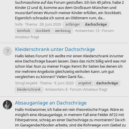
Suchmaschine auf das Forum gestoßen. Ich bin 40 Jahre, habe 2
Kinder (2 und 4), komme aus dem Großraum München und
muss/darf einen Wunsch meiner Kinder erfüllen, ein Stockbett.
Eigentlich schraube ich sonst an Oldtimern rum, da...
Sofa
Thema
28. Juni 2020
anfänger
dachschräge
Antworten: 13
Forum:
leimholz
stockbett
werkzeug
Amateur fragt
Kleiderschrank unter Dachschräge
Hallo liebes Forum! Ich wollte mir einen Kleiderschrank in/unter
eine Dachschräge bauen lassen. Dass das nicht billig wird was mir
schon klar. Nun zu meiner Frage: Kennt Ihr Seiten bei denen ich
mir mehrere Angebote gleichzeitig einholen kann. um gut
vergleichen zu können? Vielen Dank für...
Stingl.Anja04
Thema
9. Juni 2020
angebot
dachschräge
Antworten: 6
Forum:
Amateur fragt
kleiderschrank
Absauganlage an Dachschräge
Hallo Holzwürmer, ich habe ein rein theoretische Frage. Wäre es
möglich eine Absauganlage, in meinem Fall eine Felder AF22 mit
Filterpatrone, schräg an einer Dachschräge zu montieren? Da ich
im Garagendachboden arbeite, sind die Rohrwege vom Giebel zu