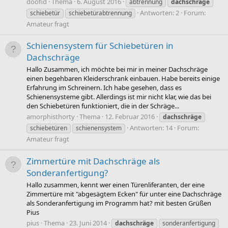
doofid
Thema
6. August 2016
abtrennung
dachschräge
Antworten: 2
Forum:
schiebetür
schiebetürabtrennung
Amateur fragt
Schienensystem für Schiebetüren in
Dachschräge
Hallo Zusammen, ich möchte bei mir in meiner Dachschräge
einen begehbaren Kleiderschrank einbauen. Habe bereits einige
Erfahrung im Schreinern. Ich habe gesehen, dass es
Schienensysteme gibt. Allerdings ist mir nicht klar, wie das bei
den Schiebetüren funktioniert, die in der Schräge...
amorphisthorty
Thema
12. Februar 2016
dachschräge
Antworten: 14
Forum:
schiebetüren
schienensystem
Amateur fragt
Zimmertüre mit Dachschräge als
Sonderanfertigung?
Hallo zusammen, kennt wer einen Türenliferanten, der eine
Zimmertüre mit "abgesägtem Ecken" für unter eine Dachschräge
als Sonderanfertigung im Programm hat? mit besten Grüßen
Pius
pius
Thema
23. Juni 2014
dachschräge
sonderanfertigung