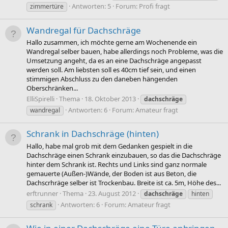
Antworten: 5
Forum:
Profi fragt
zimmertüre
Wandregal für Dachschräge
Hallo zusammen, ich möchte gerne am Wochenende ein
Wandregal selber bauen, habe allerdings noch Probleme, was die
Umsetzung angeht, da es an eine Dachschräge angepasst
werden soll. Am liebsten soll es 40cm tief sein, und einen
stimmigen Abschluss zu den daneben hängenden
Oberschränken...
ElliSpirelli
Thema
18. Oktober 2013
dachschräge
Antworten: 6
Forum:
Amateur fragt
wandregal
Schrank in Dachschräge (hinten)
Hallo, habe mal grob mit dem Gedanken gespielt in die
Dachschräge einen Schrank einzubauen, so das die Dachschräge
hinter dem Schrank ist. Rechts und Links sind ganz normale
gemauerte (Außen-)Wände, der Boden ist aus Beton, die
Dachscrhräge selber ist Trockenbau. Breite ist ca. 5m, Höhe des...
erftrunner
Thema
23. August 2012
dachschräge
hinten
Antworten: 6
Forum:
Amateur fragt
schrank