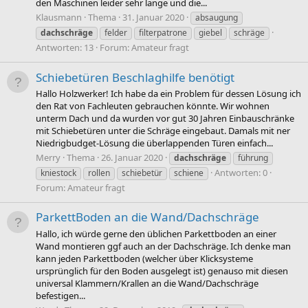
den Maschinen leider sehr lange und die...
Klausmann
Thema
31. Januar 2020
absaugung
dachschräge
felder
filterpatrone
giebel
schräge
Antworten: 13
Forum:
Amateur fragt
Schiebetüren Beschlaghilfe benötigt
Hallo Holzwerker! Ich habe da ein Problem für dessen Lösung ich
den Rat von Fachleuten gebrauchen könnte. Wir wohnen
unterm Dach und da wurden vor gut 30 Jahren Einbauschränke
mit Schiebetüren unter die Schräge eingebaut. Damals mit ner
Niedrigbudget-Lösung die überlappenden Türen einfach...
Merry
Thema
26. Januar 2020
dachschräge
führung
Antworten: 0
kniestock
rollen
schiebetür
schiene
Forum:
Amateur fragt
ParkettBoden an die Wand/Dachschräge
Hallo, ich würde gerne den üblichen Parkettboden an einer
Wand montieren ggf auch an der Dachschräge. Ich denke man
kann jeden Parkettboden (welcher über Klicksysteme
ursprünglich für den Boden ausgelegt ist) genauso mit diesen
universal Klammern/Krallen an die Wand/Dachschräge
befestigen...