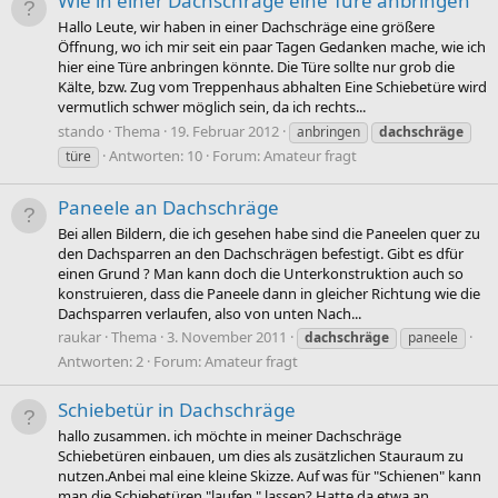
Wie in einer Dachschräge eine Türe anbringen
Hallo Leute, wir haben in einer Dachschräge eine größere
Öffnung, wo ich mir seit ein paar Tagen Gedanken mache, wie ich
hier eine Türe anbringen könnte. Die Türe sollte nur grob die
Kälte, bzw. Zug vom Treppenhaus abhalten Eine Schiebetüre wird
vermutlich schwer möglich sein, da ich rechts...
stando
Thema
19. Februar 2012
anbringen
dachschräge
Antworten: 10
Forum:
Amateur fragt
türe
Paneele an Dachschräge
Bei allen Bildern, die ich gesehen habe sind die Paneelen quer zu
den Dachsparren an den Dachschrägen befestigt. Gibt es dfür
einen Grund ? Man kann doch die Unterkonstruktion auch so
konstruieren, dass die Paneele dann in gleicher Richtung wie die
Dachsparren verlaufen, also von unten Nach...
raukar
Thema
3. November 2011
dachschräge
paneele
Antworten: 2
Forum:
Amateur fragt
Schiebetür in Dachschräge
hallo zusammen. ich möchte in meiner Dachschräge
Schiebetüren einbauen, um dies als zusätzlichen Stauraum zu
nutzen.Anbei mal eine kleine Skizze. Auf was für "Schienen" kann
man die Schiebetüren "laufen " lassen? Hatte da etwa an