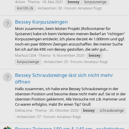
4ctive
Thema
18. Mai 2021
bessey
korpuszwinge
Antworten: 30
Forum:
Amateur fragt
kre100-2k
Bessey Korpuszwingen
Moin zusammen, beim letzten Projekt (Rollcontainer für
Systainer) habe ich beim Verleimen meinen Bedarf an "richtigen"
Korpuszwingen entdeckt. Ich plane derzeit 4x 1.000mm und ggf.
noch ein paar 600mm Zwingen anzuschaffen. Bei meiner Suche
bin ich auf die KRE von Bessey gestoßen, die sehr gut...
Markus1204
Thema
9. November 2020
bessey
Antworten: 25
Forum:
Amateur fragt
korpuszwinge
Bessey Schraubzwinge läst sich nicht mehr
öffnen
Hallo zusammen, ich habe eine Bessey Schraubzwinge in der
obersten Position und become diese nicht mehr auf. Sie ist in der
obersten Position geklemmt. Alle Versuche mit z.B. Hammer und
Co waren erfolglos. Habt Ihr einen Tip? Gruß
DeltaLima
Thema
30. Oktober 2020
bessey
schraubzwinge
Antworten: 57
Forum:
Amateur fragt
Bessey Zwingen 180 cm & 140 cm - realistischer