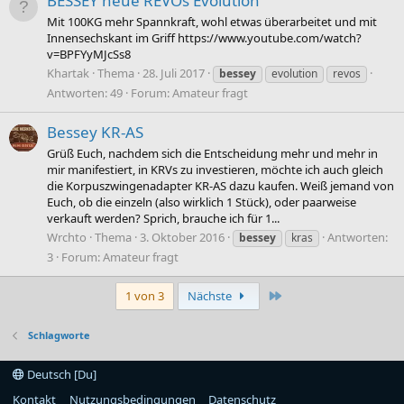
BESSEY neue REVOs Evolution
Mit 100KG mehr Spannkraft, wohl etwas überarbeitet und mit
Innensechskant im Griff https://www.youtube.com/watch?
v=BPFYyMJcSs8
Khartak
Thema
28. Juli 2017
bessey
evolution
revos
Antworten: 49
Forum:
Amateur fragt
Bessey KR-AS
Grüß Euch, nachdem sich die Entscheidung mehr und mehr in
mir manifestiert, in KRVs zu investieren, möchte ich auch gleich
die Korpuszwingenadapter KR-AS dazu kaufen. Weiß jemand von
Euch, ob die einzeln (also wirklich 1 Stück), oder paarweise
verkauft werden? Sprich, brauche ich für 1...
Wrchto
Thema
3. Oktober 2016
Antworten:
bessey
kras
3
Forum:
Amateur fragt
Letzte
1 von 3
Nächste
Schlagworte
Deutsch [Du]
Kontakt
Nutzungsbedingungen
Datenschutz