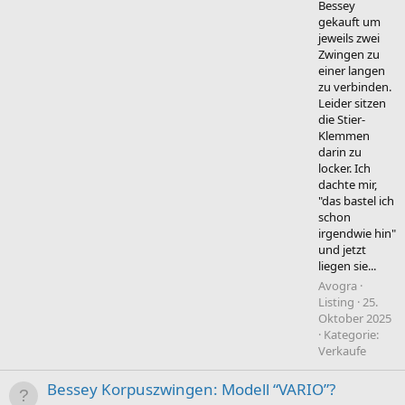
Bessey
gekauft um
jeweils zwei
Zwingen zu
einer langen
zu verbinden.
Leider sitzen
die Stier-
Klemmen
darin zu
locker. Ich
dachte mir,
"das bastel ich
schon
irgendwie hin"
und jetzt
liegen sie...
Avogra
Listing
25.
Oktober 2025
Kategorie:
Verkaufe
Bessey Korpuszwingen: Modell “VARIO”?