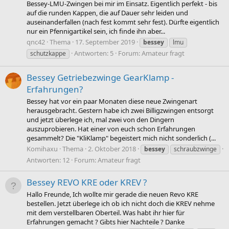
Bessey-LMU-Zwingen bei mir im Einsatz. Eigentlich perfekt - bis
auf die runden Kappen, die auf Dauer sehr leiden und
auseinanderfallen (nach fest kommt sehr fest). Dürfte eigentlich
nur ein Pfennigartikel sein, ich finde ihn aber...
qnc42
Thema
17. September 2019
bessey
lmu
Antworten: 5
Forum:
Amateur fragt
schutzkappe
Bessey Getriebezwinge GearKlamp -
Erfahrungen?
Bessey hat vor ein paar Monaten diese neue Zwingenart
herausgebracht. Gestern habe ich zwei Billigzwingen entsorgt
und jetzt überlege ich, mal zwei von den Dingern
auszuprobieren. Hat einer von euch schon Erfahrungen
gesammelt? Die "KliKlamp" begeistert mich nicht sonderlich (...
Komihaxu
Thema
2. Oktober 2018
bessey
schraubzwinge
Antworten: 12
Forum:
Amateur fragt
Bessey REVO KRE oder KREV ?
Hallo Freunde, Ich wollte mir gerade die neuen Revo KRE
bestellen. Jetzt überlege ich ob ich nicht doch die KREV nehme
mit dem verstellbaren Oberteil. Was habt ihr hier für
Erfahrungen gemacht ? Gibts hier Nachteile ? Danke