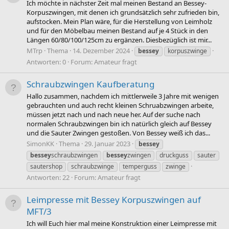
Ich möchte in nächster Zeit mal meinen Bestand an Bessey-
Korpuszwingen, mit denen ich grundsätzlich sehr zufrieden bin,
aufstocken. Mein Plan wäre, für die Herstellung von Leimholz
und für den Möbelbau meinen Bestand auf je 4 Stück in den
Längen 60/80/100/125cm zu ergänzen. Diesbezüglich ist mir...
MTrp
Thema
14. Dezember 2024
bessey
korpuszwinge
Antworten: 0
Forum:
Amateur fragt
Schraubzwingen Kaufberatung
Hallo zusammen, nachdem ich mittlerweile 3 Jahre mit wenigen
gebrauchten und auch recht kleinen Schruabzwingen arbeite,
müssen jetzt nach und nach neue her. Auf der suche nach
normalen Schraubzwingen bin ich natürlich gleich auf Bessey
und die Sauter Zwingen gestoßen. Von Bessey weiß ich das...
SimonKK
Thema
29. Januar 2023
bessey
bessey
schraubzwingen
bessey
zwingen
druckguss
sauter
sautershop
schraubzwinge
temperguss
zwinge
Antworten: 22
Forum:
Amateur fragt
Leimpresse mit Bessey Korpuszwingen auf
MFT/3
Ich will Euch hier mal meine Konstruktion einer Leimpresse mit