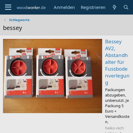
Anmelden
Registrieren
Schlagworte
bessey
Bessey
AV2,
Abstandh
alter für
Fussbode
nverlegun
g
Packungen
abzugeben,
unbenutzt. Je
Packung 5
Euro +
Versandkoste
n.
heiko-rech