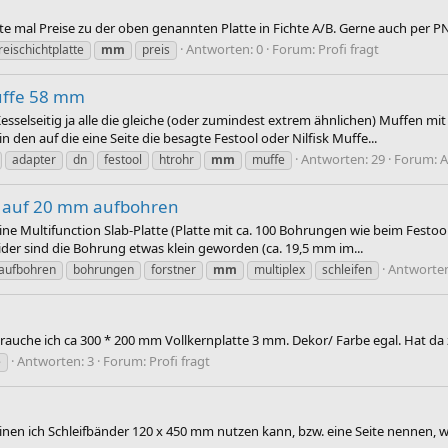
hte mal Preise zu der oben genannten Platte in Fichte A/B. Gerne auch per P
Antworten: 0
Forum:
Profi fragt
reischichtplatte
mm
preis
uffe 58 mm
sselseitig ja alle die gleiche (oder zumindest extrem ähnlichen) Muffen 
den auf die eine Seite die besagte Festool oder Nilfisk Muffe...
Antworten: 29
Forum:
A
adapter
dn
festool
htrohr
mm
muffe
5 auf 20 mm aufbohren
ne Multifunction Slab-Platte (Platte mit ca. 100 Bohrungen wie beim Festo
der sind die Bohrung etwas klein geworden (ca. 19,5 mm im...
Antworten
aufbohren
bohrungen
forstner
mm
multiplex
schleifen
rauche ich ca 300 * 200 mm Vollkernplatte 3 mm. Dekor/ Farbe egal. Hat da 
Antworten: 3
Forum:
Profi fragt
e
inen ich Schleifbänder 120 x 450 mm nutzen kann, bzw. eine Seite nennen, 