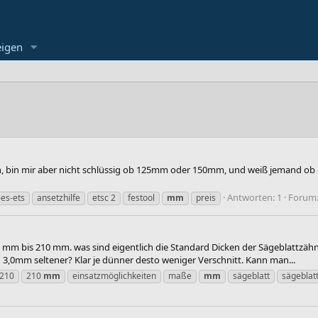
eigen
en, bin mir aber nicht schlüssig ob 125mm oder 150mm, und weiß jemand ob 
Antworten: 1
Forum
-es-ets
ansetzhilfe
etsc 2
festool
mm
preis
00 mm bis 210 mm. was sind eigentlich die Standard Dicken der Sägeblattz
 3,0mm seltener? Klar je dünner desto weniger Verschnitt. Kann man...
210
210
mm
einsatzmöglichkeiten
maße
mm
sägeblatt
sägeblat