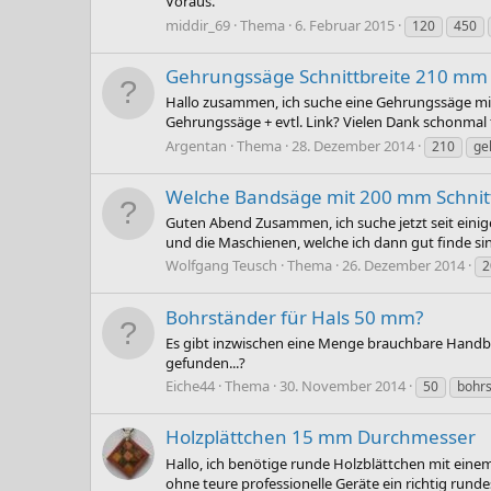
Voraus.
middir_69
Thema
6. Februar 2015
120
450
Gehrungssäge Schnittbreite 210 mm
Hallo zusammen, ich suche eine Gehrungssäge mit 
Gehrungssäge + evtl. Link? Vielen Dank schonmal f
Argentan
Thema
28. Dezember 2014
210
ge
Welche Bandsäge mit 200 mm Schnittt
Guten Abend Zusammen, ich suche jetzt seit einige
und die Maschienen, welche ich dann gut finde si
Wolfgang Teusch
Thema
26. Dezember 2014
2
Bohrständer für Hals 50 mm?
Es gibt inzwischen eine Menge brauchbare Handb
gefunden...?
Eiche44
Thema
30. November 2014
50
bohr
Holzplättchen 15 mm Durchmesser
Hallo, ich benötige runde Holzblättchen mit ein
ohne teure professionelle Geräte ein richtig runde