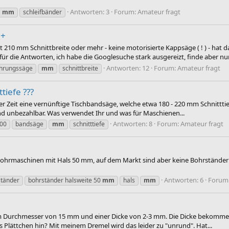
Antworten: 3
Forum:
Amateur fragt
mm
schleifbänder
 +
210 mm Schnittbreite oder mehr - keine motorisierte Kappsäge ( ! ) - hat 
ür die Antworten, ich habe die Googlesuche stark ausgereizt, finde aber nur.
Antworten: 12
Forum:
Amateur fragt
hrungssäge
mm
schnittbreite
iefe ???
r Zeit eine vernünftige Tischbandsäge, welche etwa 180 - 220 mm Schnitttief
nd unbezahlbar. Was verwendet Ihr und was für Maschienen...
Antworten: 8
Forum:
Amateur fragt
00
bandsäge
mm
schnitttiefe
ohrmaschinen mit Hals 50 mm, auf dem Markt sind aber keine Bohrständer 
Antworten: 6
Forum
ständer
bohrständer halsweite 50
mm
hals
mm
em Durchmesser von 15 mm und einer Dicke von 2-3 mm. Die Dicke bekomme 
s Plättchen hin? Mit meinem Dremel wird das leider zu "unrund". Hat...