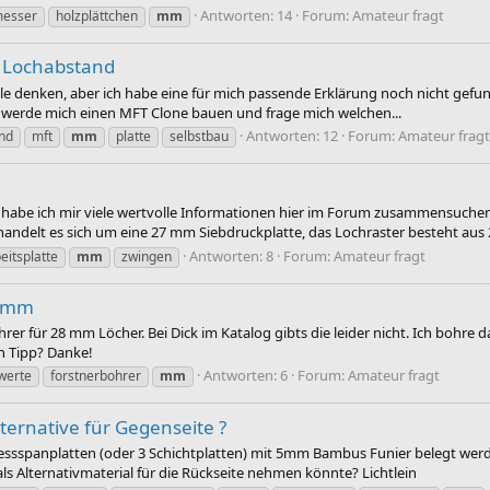
Antworten: 14
Forum:
Amateur fragt
messer
holzplättchen
mm
m Lochabstand
iele denken, aber ich habe eine für mich passende Erklärung noch nicht gefu
ich werde mich einen MFT Clone bauen und frage mich welchen...
Antworten: 12
Forum:
Amateur fragt
nd
mft
mm
platte
selbstbau
habe ich mir viele wertvolle Informationen hier im Forum zusammensuchen k
andelt es sich um eine 27 mm Siebdruckplatte, das Lochraster besteht aus 2
Antworten: 8
Forum:
Amateur fragt
eitsplatte
mm
zwingen
8 mm
r für 28 mm Löcher. Bei Dick im Katalog gibts die leider nicht. Ich bohre d
n Tipp? Danke!
Antworten: 6
Forum:
Amateur fragt
werte
forstnerbohrer
mm
ernative für Gegenseite ?
ressspanplatten (oder 3 Schichtplatten) mit 5mm Bambus Funier belegt werd
als Alternativmaterial für die Rückseite nehmen könnte? Lichtlein