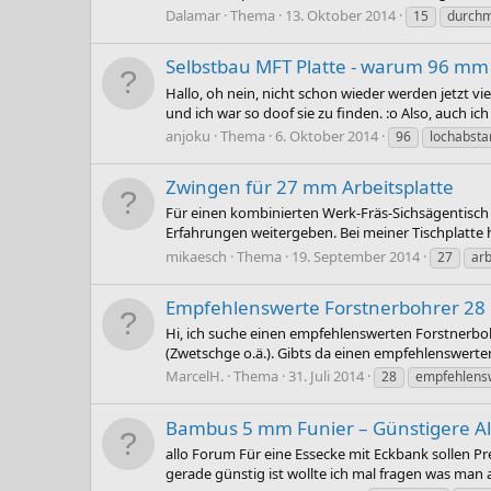
Dalamar
Thema
13. Oktober 2014
15
durch
Selbstbau MFT Platte - warum 96 m
Hallo, oh nein, nicht schon wieder werden jetzt v
und ich war so doof sie zu finden. :o Also, auch 
anjoku
Thema
6. Oktober 2014
96
lochabsta
Zwingen für 27 mm Arbeitsplatte
Für einen kombinierten Werk-Fräs-Sichsägentisch 
Erfahrungen weitergeben. Bei meiner Tischplatte h
mikaesch
Thema
19. September 2014
27
arb
Empfehlenswerte Forstnerbohrer 2
Hi, ich suche einen empfehlenswerten Forstnerbohre
(Zwetschge o.ä.). Gibts da einen empfehlenswerte
MarcelH.
Thema
31. Juli 2014
28
empfehlens
Bambus 5 mm Funier – Günstigere Alt
allo Forum Für eine Essecke mit Eckbank sollen P
gerade günstig ist wollte ich mal fragen was man 