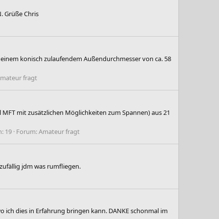
N. Grüße Chris
mit einem konisch zulaufendem Außendurchmesser von ca. 58
mateur fragt
ol MFT mit zusätzlichen Möglichkeiten zum Spannen) aus 21
: 19
Forum:
Amateur fragt
zufällig jdm was rumfliegen.
wo ich dies in Erfahrung bringen kann. DANKE schonmal im