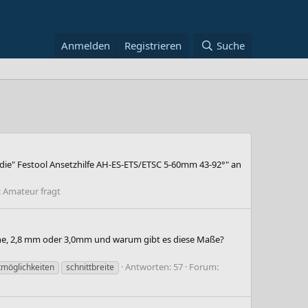
Anmelden
Registrieren
Suche
die" Festool Ansetzhilfe AH-ES-ETS/ETSC 5-60mm 43-92°" an
:
Amateur fragt
ähne, 2,8 mm oder 3,0mm und warum gibt es diese Maße?
Antworten: 57
Forum:
tmöglichkeiten
schnittbreite