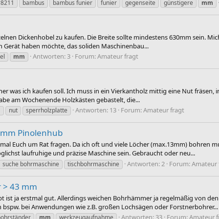
#8211
bambus
bambus funier
funier
gegenseite
günstigere
mm
zelnen Dickenhobel zu kaufen. Die Breite sollte mindestens 630mm sein. Mich
ein Gerät haben möchte, das soliden Maschinenbau...
Antworten: 3
Forum:
Amateur fragt
el
mm
icher was ich kaufen soll. Ich muss in ein Vierkantholz mittig eine Nut fräsen
 habe am Wochenende Holzkästen gebastelt, die...
Antworten: 13
Forum:
Amateur fragt
m
nut
sperrholzplatte
00mm Pinolenhub
rst mal Euch um Rat fragen. Da ich oft und viele Löcher (max.13mm) bohren
ichst laufruhige und präzise Maschine sein. Gebraucht oder neu...
Antworten: 2
Forum:
Amateur 
suche bohrmaschine
tischbohrmaschine
r > 43 mm
ist ja erstmal gut. Allerdings weichen Bohrhämmer ja regelmäßig von den 43
ich bspw. bei Anwendungen wie z.B. großen Lochsägen oder Forstnerbohrer...
Antworten: 33
Forum:
Amateur f
bohrständer
mm
werkzeugaufnahme