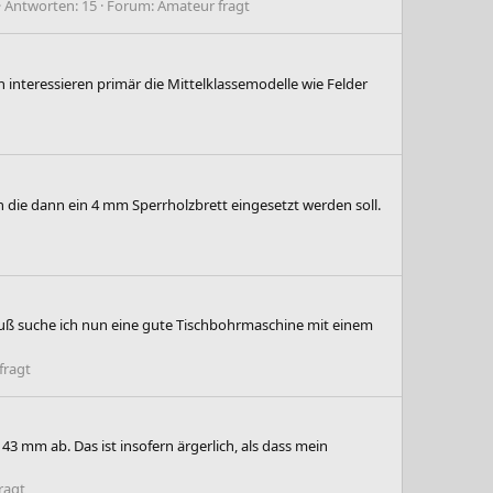
Antworten: 15
Forum:
Amateur fragt
 interessieren primär die Mittelklassemodelle wie Felder
, in die dann ein 4 mm Sperrholzbrett eingesetzt werden soll.
 muß suche ich nun eine gute Tischbohrmaschine mit einem
fragt
 mm ab. Das ist insofern ärgerlich, als dass mein
ragt