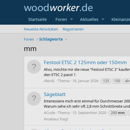
Startseite
Foren
Aktuelles
Kleinanz
Neueste Aktivitäten
Registrieren
Foren
Schlagworte
mm
Festool ETSC 2 125mm oder 150mm
Ahoi, möchte mir die neue "Festool ETSC 2" kauf
den ETSC 2 passt ?.
Alex4L
Thema
18. Januar 2026
125
150
ah
Sägeblatt
Interessiere mich erst einmal für Durchmesser 2
Warum sehe ich sehr oft 2,8 mm Schnittbreite und
ACode
Thema
15. September 2020
200
mm
Amateur fragt