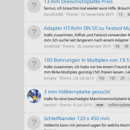
13 mm Dreischichtplatte Preis
Servus, ich bräuchte mal wieder eure Hilfe. Bräuc
bandit2405
Thema
12. November 2015
13
d
Adapter HT-Rohr DN 50 zu Festool M
Hallo zusammen, Nilfisk und Festool verwenden Ke
mm. Ich suche seit längerem nach einem Adapter in 
strebitzel
Thema
25. September 2015
50
58
100 Bohrungen in Multiplex von 19.
Hallo zusammen, ich habe mir bei einem Freund ei
mm Birke Multiplex günstig CNC-fräsen lassen. Lei
longley
Thema
23. Juli 2015
100
195
20
3 mm Vollkernplatte gesucht
Hallo für eine beschädigte Maschinentischplatte b
carsten
Thema
8. Juli 2015
mm
vollkernplatt
Schleifbänder 120 x 450 mm
Vielleicht kann mir jemand sagen für welche Mach