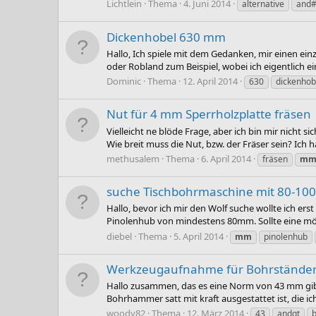
Lichtlein
Thema
4. Juni 2014
alternative
and
Dickenhobel 630 mm
Hallo, Ich spiele mit dem Gedanken, mir einen ein
oder Robland zum Beispiel, wobei ich eigentlich 
Dominic
Thema
12. April 2014
630
dickenhob
Nut für 4 mm Sperrholzplatte fräsen
Vielleicht ne blöde Frage, aber ich bin mir nicht s
Wie breit muss die Nut, bzw. der Fräser sein? Ich
methusalem
Thema
6. April 2014
fräsen
m
suche Tischbohrmaschine mit 80-1
Hallo, bevor ich mir den Wolf suche wollte ich e
Pinolenhub von mindestens 80mm. Sollte eine mögl
diebel
Thema
5. April 2014
mm
pinolenhub
Werkzeugaufnahme für Bohrstände
Hallo zusammen, das es eine Norm von 43 mm gibt 
Bohrhammer satt mit kraft ausgestattet ist, die 
woody82
Thema
12. März 2014
43
andgt