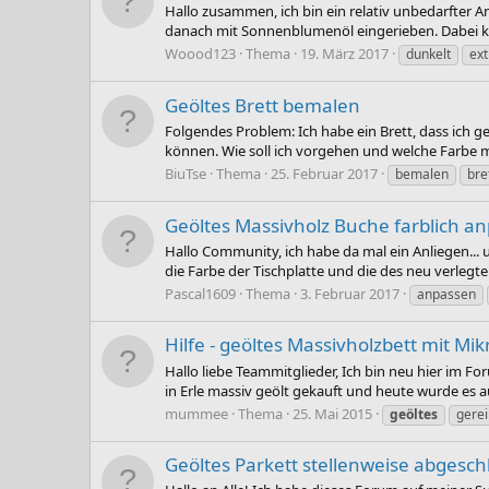
Hallo zusammen, ich bin ein relativ unbedarfter A
danach mit Sonnenblumenöl eingerieben. Dabei ka
Woood123
Thema
19. März 2017
dunkelt
ex
Geöltes Brett bemalen
Folgendes Problem: Ich habe ein Brett, dass ich g
können. Wie soll ich vorgehen und welche Farbe 
BiuTse
Thema
25. Februar 2017
bemalen
bre
Geöltes Massivholz Buche farblich an
Hallo Community, ich habe da mal ein Anliegen... u
die Farbe der Tischplatte und die des neu verlegte
Pascal1609
Thema
3. Februar 2017
anpassen
Hilfe - geöltes Massivholzbett mit Mik
Hallo liebe Teammitglieder, Ich bin neu hier im
in Erle massiv geölt gekauft und heute wurde es au
mummee
Thema
25. Mai 2015
geöltes
gerei
Geöltes Parkett stellenweise abgeschlif