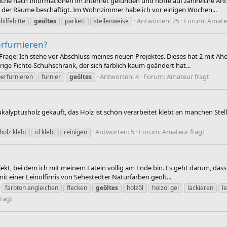
Suche nach Informationen im Internet gefunden und hoffe auf zahlreiche Ant
 der Räume beschäftigt. Im Wohnzimmer habe ich vor einigen Wochen...
Antworten: 25
Forum:
Amateu
hilfebitte
geöltes
parkett
stellenweise
erfurnieren?
ge: Ich stehe vor Abschluss meines neuen Projektes. Dieses hat 2 mit Ahorn 
ige Fichte-Schuhschrank, der sich farblich kaum geändert hat...
Antworten: 4
Forum:
Amateur fragt
erfurnieren
furnier
geöltes
alyptusholz gekauft, das Holz ist schön verarbeitet klebt an manchen Stellen
Antworten: 5
Forum:
Amateur fragt
holz klebt
öl klebt
reinigen
kt, bei dem ich mit meinem Latein völlig am Ende bin. Es geht darum, dass ic
it einer Leinölfirnis von Sehestedter Naturfarben geölt...
farbton angleichen
flecken
geöltes
holzöl
holzöl gel
lackieren
l
ragt