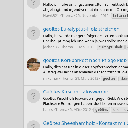
Hallo, ich habe unlängst einen alten Schreibtisch 
abgelaugt und irgendwer hat ihn dann mit Öl einge
Hawk321
Thema
25. November 2012
behande
geöltes Eukalyptus-Holz streichen
Hallo, ich würde mir gern folgende Gartenbank au
überhaupt möglich und wenn ja, was sollte man al
jochen35
Thema
3. Mai 2012
eukalyptusholz
geöltes Korkparkett nach Pflege klebr
Hallo, dies hat uns in dieser Kopfzerbrechen gema
Auftrag war leicht anschleifen danach frisch zu ölen
mikamar
Thema
31. März 2012
geöltes
kleb
Geöltes Kirschholz loswerden
Geöltes Kirschholz loswerden - gegen Geld. Wie st
Flachseite Bohrungen haben, die kleinen in jewei
harris
Thema
5. März 2012
geöltes
kirschhol
Geöltes Sheeshamholz - Kontakt mit