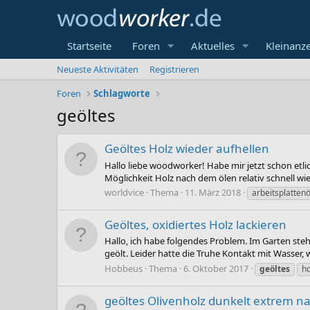
Startseite
Foren
Aktuelles
Kleinanz
Neueste Aktivitäten
Registrieren
Foren
Schlagworte
geöltes
Geöltes Holz wieder aufhellen
Hallo liebe woodworker! Habe mir jetzt schon etlic
Möglichkeit Holz nach dem ölen relativ schnell w
worldvice
Thema
11. März 2018
arbeitsplattenö
Geöltes, oxidiertes Holz lackieren
Hallo, ich habe folgendes Problem. Im Garten steht
geölt. Leider hatte die Truhe Kontakt mit Wasser, w
Hobbeus
Thema
6. Oktober 2017
geöltes
ho
geöltes Olivenholz dunkelt extrem na