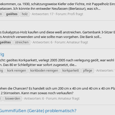
bekommen, ca. 1930, schätzungsweise Kiefer oder Fichte, mit Pappelholz Einsa
lassen. Ich könnte ihn entweder Neufassen (Bierlassur), was ich...
Antworten: 17
Forum:
Profi fragt
ln
geöltes
holz
s Eukalyptus-Holz kaufen und diese weiß anstreichen. Gartenbank 3-Sitzer 
s Anstrich verwenden und wie sollte man vorgehen. Die Bank soll...
Antworten: 6
Forum:
Amateur fragt
geöltes
streichen
ig
cht: geöltes Korkparkett, verlegt 2005 2005 nach verlegung geölt, war wohl
. Das 80 er Schleifgitter war sofort zugesetzt, die...
Antworten: 
rig
kork reinigen
korkboden reinigen
korkparkett
pflege
ehen die Chancen? Es handelt sich um 200 cm x 40 cm und 40 cm x 40 cm Plat
ls 2 Stirnseiten. Kann man sowas noch verkaufen?
Antworten: 6
Forum:
Amateur fragt
z
loswerden
 Gummifüßen (Geräte) problematisch?