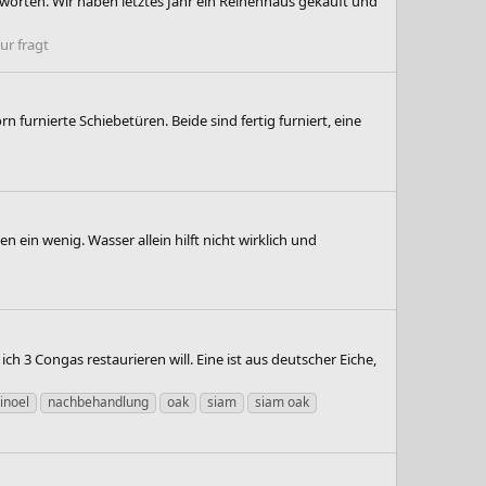
worten. Wir haben letztes Jahr ein Reihenhaus gekauft und
r fragt
furnierte Schiebetüren. Beide sind fertig furniert, eine
 ein wenig. Wasser allein hilft nicht wirklich und
h 3 Congas restaurieren will. Eine ist aus deutscher Eiche,
einoel
nachbehandlung
oak
siam
siam oak