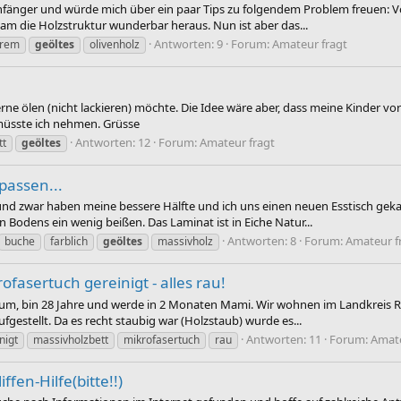
nfänger und würde mich über ein paar Tips zu folgendem Problem freuen: Vor
m die Holzstruktur wunderbar heraus. Nun ist aber das...
Antworten: 9
Forum:
Amateur fragt
trem
geöltes
olivenholz
erne ölen (nicht lackieren) möchte. Die Idee wäre aber, dass meine Kinder 
müsste ich nehmen. Grüsse
Antworten: 12
Forum:
Amateur fragt
tt
geöltes
passen...
nd zwar haben meine bessere Hälfte und ich uns einen neuen Esstisch gekauft
n Bodens ein wenig beißen. Das Laminat ist in Eiche Natur...
Antworten: 8
Forum:
Amateur f
buche
farblich
geöltes
massivholz
rofasertuch gereinigt - alles rau!
 Forum, bin 28 Jahre und werde in 2 Monaten Mami. Wir wohnen im Landkrei
fgestellt. Da es recht staubig war (Holzstaub) wurde es...
Antworten: 11
Forum:
Amate
nigt
massivholzbett
mikrofasertuch
rau
fen-Hilfe(bitte!!)