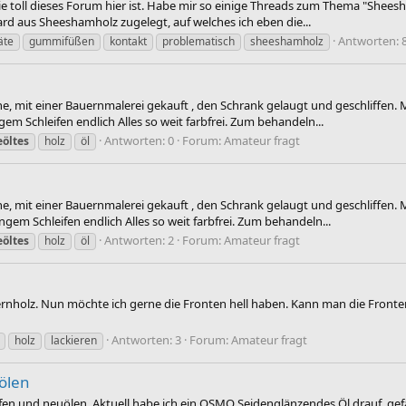
, wie toll dieses Forum hier ist. Habe mir so einige Threads zum Thema "She
rd aus Sheeshamholz zugelegt, auf welches ich eben die...
Antworten: 
äte
gummifüßen
kontakt
problematisch
sheeshamholz
he, mit einer Bauernmalerei gekauft , den Schrank gelaugt und geschliffen. 
em Schleifen endlich Alles so weit farbfrei. Zum behandeln...
Antworten: 0
Forum:
Amateur fragt
eöltes
holz
öl
he, mit einer Bauernmalerei gekauft , den Schrank gelaugt und geschliffen. 
gem Schleifen endlich Alles so weit farbfrei. Zum behandeln...
Antworten: 2
Forum:
Amateur fragt
eöltes
holz
öl
fernholz. Nun möchte ich gerne die Fronten hell haben. Kann man die Fronte
Antworten: 3
Forum:
Amateur fragt
holz
lackieren
ölen
 und neuölen. Aktuell habe ich ein OSMO Seidenglänzendes Öl drauf, gefäll