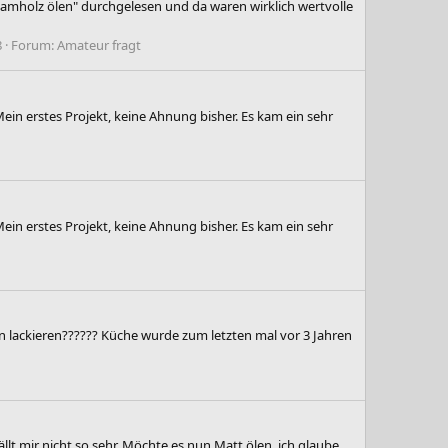
eshamholz ölen" durchgelesen und da waren wirklich wertvolle
8
Forum:
Amateur fragt
Mein erstes Projekt, keine Ahnung bisher. Es kam ein sehr
Mein erstes Projekt, keine Ahnung bisher. Es kam ein sehr
n lackieren?????? Küche wurde zum letzten mal vor 3 Jahren
t mir nicht so sehr. Möchte es nun Matt ölen, ich glaube