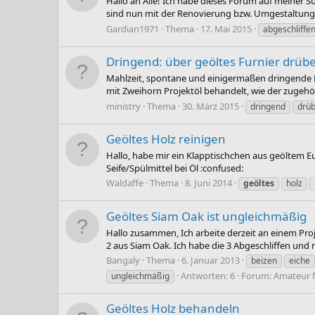
Hallo an Alle! Ich habe dieses Forum auf meiner 
sind nun mit der Renovierung bzw. Umgestaltung
Gardian1971
Thema
17. Mai 2015
abgeschliffen
Dringend: über geöltes Furnier drüb
Mahlzeit, spontane und einigermaßen dringende Fra
mit Zweihorn Projektöl behandelt, wie der zugehör
ministry
Thema
30. März 2015
dringend
drüb
Geöltes Holz reinigen
Hallo, habe mir ein Klapptischchen aus geöltem Euk
Seife/Spülmittel bei Öl :confused:
Waldaffe
Thema
8. Juni 2014
geöltes
holz
Geöltes Siam Oak ist ungleichmäßig
Hallo zusammen, Ich arbeite derzeit an einem Proje
2 aus Siam Oak. Ich habe die 3 Abgeschliffen und m
Bangaly
Thema
6. Januar 2013
beizen
eiche
Antworten: 6
Forum:
Amateur f
ungleichmäßig
Geöltes Holz behandeln