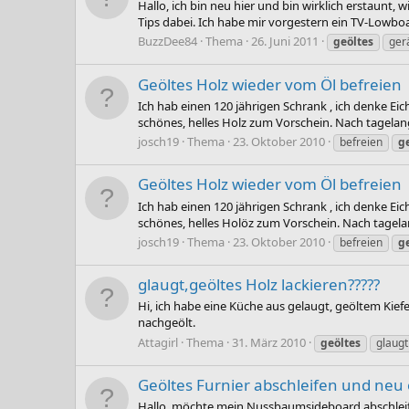
Hallo, ich bin neu hier und bin wirklich erstaunt
Tips dabei. Ich habe mir vorgestern ein TV-Lowboa
BuzzDee84
Thema
26. Juni 2011
geöltes
ger
Geöltes Holz wieder vom Öl befreien
Ich hab einen 120 jährigen Schrank , ich denke Eic
schönes, helles Holz zum Vorschein. Nach tagelang
josch19
Thema
23. Oktober 2010
befreien
g
Geöltes Holz wieder vom Öl befreien
Ich hab einen 120 jährigen Schrank , ich denke Eic
schönes, helles Holöz zum Vorschein. Nach tagelan
josch19
Thema
23. Oktober 2010
befreien
g
glaugt,geöltes Holz lackieren?????
Hi, ich habe eine Küche aus gelaugt, geöltem Kie
nachgeölt.
Attagirl
Thema
31. März 2010
geöltes
glaugt
Geöltes Furnier abschleifen und neu 
Hallo, möchte mein Nussbaumsideboard abschleifen