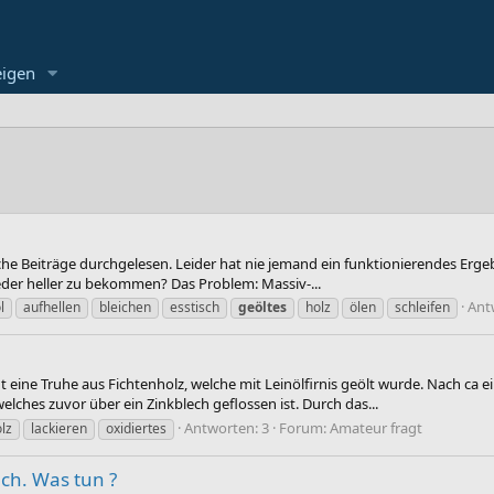
eigen
he Beiträge durchgelesen. Leider hat nie jemand ein funktionierendes Ergebn
ieder heller zu bekommen? Das Problem: Massiv-...
Ant
l
aufhellen
bleichen
esstisch
geöltes
holz
ölen
schleifen
 eine Truhe aus Fichtenholz, welche mit Leinölfirnis geölt wurde. Nach ca ei
elches zuvor über ein Zinkblech geflossen ist. Durch das...
Antworten: 3
Forum:
Amateur fragt
lz
lackieren
oxidiertes
ch. Was tun ?