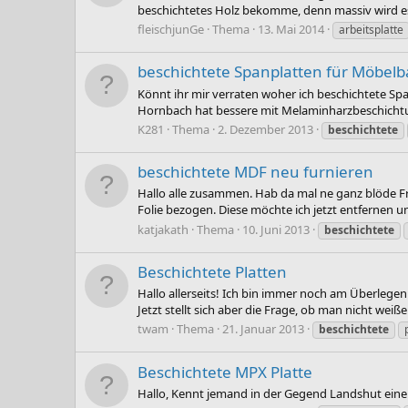
beschichtetes Holz bekomme, denn massiv wird es 
fleischjunGe
Thema
13. Mai 2014
arbeitsplatte
beschichtete Spanplatten für Möbelb
Könnt ihr mir verraten woher ich beschichtete Sp
Hornbach hat bessere mit Melaminharzbeschichtung, 
K281
Thema
2. Dezember 2013
beschichtete
beschichtete MDF neu furnieren
Hallo alle zusammen. Hab da mal ne ganz blöde Fra
Folie bezogen. Diese möchte ich jetzt entfernen 
katjakath
Thema
10. Juni 2013
beschichtete
Beschichtete Platten
Hallo allerseits! Ich bin immer noch am Überlege
Jetzt stellt sich aber die Frage, ob man nicht wei
twam
Thema
21. Januar 2013
beschichtete
Beschichtete MPX Platte
Hallo, Kennt jemand in der Gegend Landshut einen