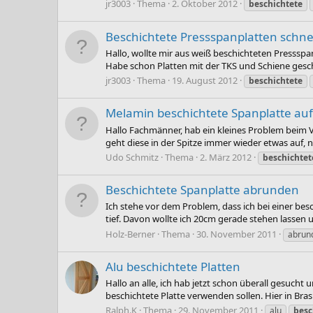
jr3003
Thema
2. Oktober 2012
beschichtete
Beschichtete Pressspanplatten schne
Hallo, wollte mir aus weiß beschichteten Pressspa
Habe schon Platten mit der TKS und Schiene geschni
jr3003
Thema
19. August 2012
beschichtete
Melamin beschichtete Spanplatte au
Hallo Fachmänner, hab ein kleines Problem beim
geht diese in der Spitze immer wieder etwas auf, nic
Udo Schmitz
Thema
2. März 2012
beschichtet
Beschichtete Spanplatte abrunden
Ich stehe vor dem Problem, dass ich bei einer bes
tief. Davon wollte ich 20cm gerade stehen lassen
Holz-Berner
Thema
30. November 2011
abrun
Alu beschichtete Platten
Hallo an alle, ich hab jetzt schon überall gesuch
beschichtete Platte verwenden sollen. Hier in Bras
Ralph.K
Thema
29. November 2011
alu
besc