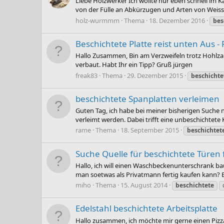
Liebe Holzwerker Ich wollte nur eben schnell im 
von der Fülle an Abkürzugen und Arten von Weiss er
holz-wurmmm
Thema
18. Dezember 2016
bes
Beschichtete Platte reist unten Aus -
Hallo Zusammen, Bin am Verzweifeln trotz Hohlzan Da
verbaut. Habt Ihr ein Tipp? Gruß jürgen
freak83
Thema
29. Dezember 2015
beschichte
beschichtete Spanplatten verleimen
Guten Tag, ich habe bei meiner bisherigen Suche 
verleimt werden. Dabei trifft eine unbeschichtete 
rame
Thema
18. September 2015
beschichtet
Suche Quelle für beschichtete Türe
Hallo, ich will einen Waschbeckenunterschrank ba
man soetwas als Privatmann fertig kaufen kann? 
miho
Thema
15. August 2014
beschichtete
Edelstahl beschichtete Arbeitsplatte
Hallo zusammen, ich möchte mir gerne einen Pizzati