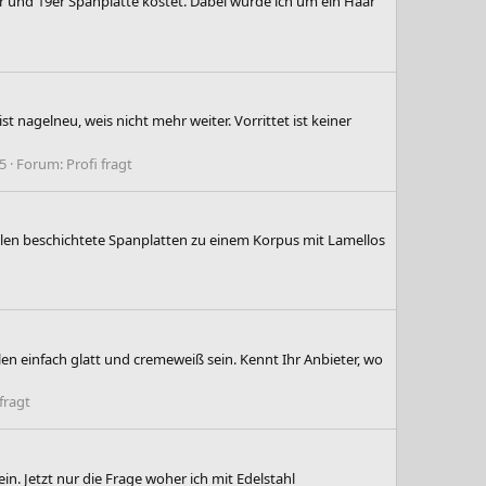
r und 19er Spanplatte kostet. Dabei wurde ich um ein Haar
t nagelneu, weis nicht mehr weiter. Vorrittet ist keiner
5
Forum:
Profi fragt
llen beschichtete Spanplatten zu einem Korpus mit Lamellos
en einfach glatt und cremeweiß sein. Kennt Ihr Anbieter, wo
fragt
in. Jetzt nur die Frage woher ich mit Edelstahl