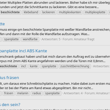
eter Multiplex-Platten abrunden und lackieren. Bisher habe ich mir überleg
nden und jetzt die Schnittkante zu lackieren. Gibt es eine bessere...
beschichtete
klebeband
lackieren
multiplexkanten
multiplexplatte
tte
. Ich muss einige qm beschichtete Spanplatte mit weißer Wandfarbe anstreiche
eifen und dann mit der Rolle die Wandfarbe aufzutragen. Was...
Antworten: 5
Forum:
Amateur fragt
spanplatte
wandfarbe
anplatte incl ABS Kante
derschrank gebaut haben und bat mich darum den Auftrag evtl zu übern
Korpus mit 2mm ABS Kante angefahren werden und die Türen mit 0,8mm...
Antworten:
eschichtete
incl
kante
spanplatte
zuschnittberechnung
ius fräsen
lt, um daraus eine Schreibtischplatte zu machen. Habe dabei zum ersten ma
er ist bei der Platte am Rand etwas abgesplittert. Bin mir nicht...
Antworten: 4
Forum:
Amateur 
fräsen
melanin
radius
spanplatte
 den sein?