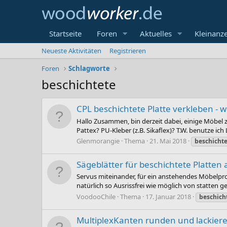
Startseite
Foren
Aktuelles
Kleinanz
Neueste Aktivitäten
Registrieren
Foren
Schlagworte
beschichtete
CPL beschichtete Platte verkleben - w
Hallo Zusammen, bin derzeit dabei, einige Möbel z
Pattex? PU-Kleber (z.B. Sikaflex)? T.W. benutze ic
Glenmorangie
Thema
21. Mai 2018
beschicht
Sägeblätter für beschichtete Platten 
Servus miteinander, für ein anstehendes Möbelpro
natürlich so Ausrissfrei wie möglich von statten 
VoodooChile
Thema
17. Januar 2018
beschich
MultiplexKanten runden und lackier