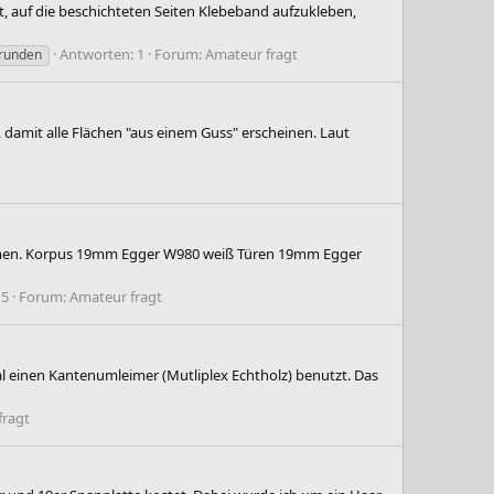
t, auf die beschichteten Seiten Klebeband aufzukleben,
Antworten: 1
Forum:
Amateur fragt
runden
n, damit alle Flächen "aus einem Guss" erscheinen. Laut
ehmen. Korpus 19mm Egger W980 weiß Türen 19mm Egger
 5
Forum:
Amateur fragt
l einen Kantenumleimer (Mutliplex Echtholz) benutzt. Das
fragt