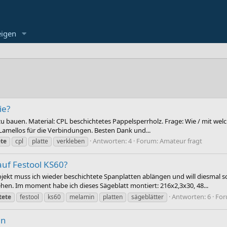
eigen
ie?
u bauen. Material: CPL beschichtetes Pappelsperrholz. Frage: Wie / mit wel
h Lamellos für die Verbindungen. Besten Dank und...
Antworten: 4
Forum:
Amateur fragt
ete
cpl
platte
verkleben
auf Festool KS60?
jekt muss ich wieder beschichtete Spanplatten ablängen und will diesmal 
gehen. Im moment habe ich dieses Sägeblatt montiert: 216x2,3x30, 48...
Antworten: 6
For
tete
festool
ks60
melamin
platten
sägeblätter
en