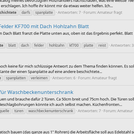
Katalog meines bevorzugten Holzhändlers nachschauen, was eine weisse 16e
schlagen. Ich hoffe ihr könnt mir da etwas weiter helfen. Ich...
Antworten: 7
Forum:
Amateur fragt
chichtete
darfs
spanplatte
 Felder KF700 mit Dach Hohlzahn Blatt
ch Blatt franzt die Platte unten aus, oben ist das Ergebnis perfekt. Blatt is
Antworten: 3
te
blatt
dach
felder
hohlzahn
kf700
platte
reist
noch keine für mich schlüssige Antwort zu dem Thema finden können. Es so
Kante der einen Spanplatte auf eine andere beschichtete...
Antworten: 6
Forum:
Amateur fragt
e
spanplatten
verleimen
n für Waschbeckenunterschrank
uen und brauche dafür 2 Türen. Ca 50cm breit und 75cm hoch. Die Türen soll
Beschlagbohrungen könnte ich auch selbst machen. Küchenfronten...
Antworten: 7
Forum:
Amateur 
quelle
türen
waschbeckenunterschrank
sch bauen (das ganze aus 1" Rohren) die Arbeitsfläche soll aus Edelstahl se