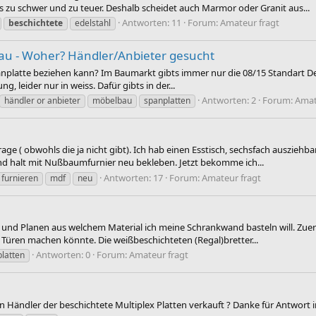
zu schwer und zu teuer. Deshalb scheidet auch Marmor oder Granit aus...
Antworten: 11
Forum:
Amateur fragt
beschichtete
edelstahl
au - Woher? Händler/Anbieter gesucht
anplatte beziehen kann? Im Baumarkt gibts immer nur die 08/15 Standart De
leider nur in weiss. Dafür gibts in der...
Antworten: 2
Forum:
Amat
händler or anbieter
möbelbau
spanplatten
ge ( obwohls die ja nicht gibt). Ich hab einen Esstisch, sechsfach ausziehb
und halt mit Nußbaumfurnier neu bekleben. Jetzt bekomme ich...
Antworten: 17
Forum:
Amateur fragt
furnieren
mdf
neu
n und Planen aus welchem Material ich meine Schrankwand basteln will. Zuer
ße Türen machen könnte. Die weißbeschichteten (Regal)bretter...
Antworten: 0
Forum:
Amateur fragt
platten
 Händler der beschichtete Multiplex Platten verkauft ? Danke für Antwort 