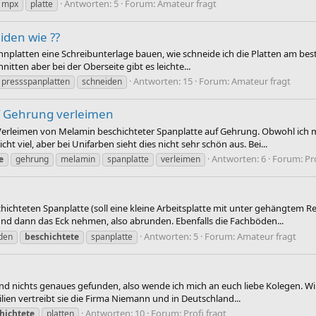
Antworten: 5
Forum:
Amateur fragt
mpx
platte
iden wie ??
nnplatten eine Schreibunterlage bauen, wie schneide ich die Platten am best
tten aber bei der Oberseite gibt es leichte...
Antworten: 15
Forum:
Amateur fragt
pressspanplatten
schneiden
f Gehrung verleimen
 Verleimen von Melamin beschichteter Spanplatte auf Gehrung. Obwohl ich
ht viel, aber bei Unifarben sieht dies nicht sehr schön aus. Bei...
Antworten: 6
Forum:
Pr
e
gehrung
melamin
spanplatte
verleimen
chichteten Spanplatte (soll eine kleine Arbeitsplatte mit unter gehängtem 
 und dann das Eck nehmen, also abrunden. Ebenfalls die Fachböden...
Antworten: 5
Forum:
Amateur fragt
den
beschichtete
spanplatte
t und nichts genaues gefunden, also wende ich mich an euch liebe Kolegen. 
ilien vertreibt sie die Firma Niemann und in Deutschland...
Antworten: 10
Forum:
Profi fragt
hichtete
platten