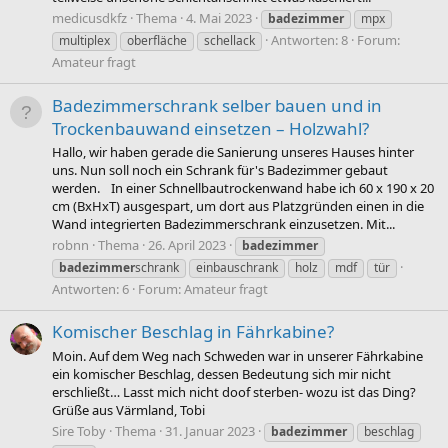
medicusdkfz
Thema
4. Mai 2023
badezimmer
mpx
Antworten: 8
Forum:
multiplex
oberfläche
schellack
Amateur fragt
Badezimmerschrank selber bauen und in
Trockenbauwand einsetzen – Holzwahl?
Hallo, wir haben gerade die Sanierung unseres Hauses hinter
uns. Nun soll noch ein Schrank für's Badezimmer gebaut
werden. In einer Schnellbautrockenwand habe ich 60 x 190 x 20
cm (BxHxT) ausgespart, um dort aus Platzgründen einen in die
Wand integrierten Badezimmerschrank einzusetzen. Mit...
robnn
Thema
26. April 2023
badezimmer
badezimmer
schrank
einbauschrank
holz
mdf
tür
Antworten: 6
Forum:
Amateur fragt
Komischer Beschlag in Fährkabine?
Moin. Auf dem Weg nach Schweden war in unserer Fährkabine
ein komischer Beschlag, dessen Bedeutung sich mir nicht
erschließt… Lasst mich nicht doof sterben- wozu ist das Ding?
Grüße aus Värmland, Tobi
Sire Toby
Thema
31. Januar 2023
badezimmer
beschlag