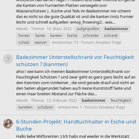
die Kanten von Furnierten Platten versiegeln (vor
Wasserschützen ) , Küche und Teils im Badezimmer mir scheint
das es nicht so die gute Qualität ist und die kanten trotz Furnier
leicht und schnell aufquellen :emoji_frowning2: . was...
Alex4L
Thema
16. März 2022
aufgequollen
badezimmer
furnier
kante
kanten
küche
schränke
schrank
Antworten: 13
Forum:
Amateur fragt
schutz
wasser
Badezimmer Unterstellschrank vor Feuchtigkeit
schützen ? (kannten)
ahoi ! wie kann ich meinen Badezimmer Unterstellschrank vor
Feuchtigkeit Schützen ? und zwar geht es ganz ganz leicht auf an
den Kannten vom Umleimer , die sind gerade drauf und nicht an
den Seiten abgerundet haben auch keine Kunststoff Seite und
einen Haar breiten Abstand zur Fläche das...
Alex4L
Thema
12. Februar 2022
badezimmer
feuchtigkeit
Antworten: 1
Forum:
Amateur fragt
kannten
schützen
6-Stunden-Projekt: Handtuchhalter in Esche und
Buche
Hallo liebe Mitforenten :) Ich habs mal wieder in die Werkstatt