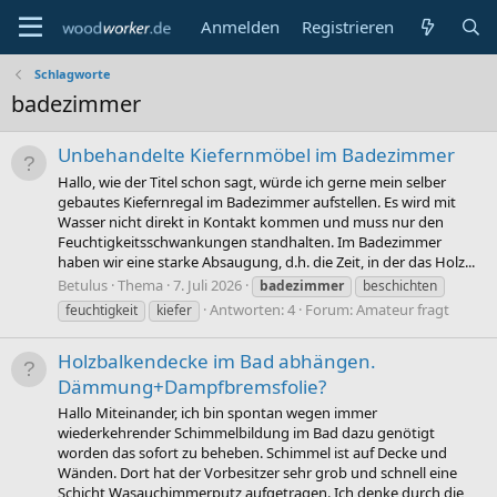
Anmelden
Registrieren
Schlagworte
badezimmer
Unbehandelte Kiefernmöbel im Badezimmer
Hallo, wie der Titel schon sagt, würde ich gerne mein selber
gebautes Kiefernregal im Badezimmer aufstellen. Es wird mit
Wasser nicht direkt in Kontakt kommen und muss nur den
Feuchtigkeitsschwankungen standhalten. Im Badezimmer
haben wir eine starke Absaugung, d.h. die Zeit, in der das Holz...
Betulus
Thema
7. Juli 2026
badezimmer
beschichten
Antworten: 4
Forum:
Amateur fragt
feuchtigkeit
kiefer
Holzbalkendecke im Bad abhängen.
Dämmung+Dampfbremsfolie?
Hallo Miteinander, ich bin spontan wegen immer
wiederkehrender Schimmelbildung im Bad dazu genötigt
worden das sofort zu beheben. Schimmel ist auf Decke und
Wänden. Dort hat der Vorbesitzer sehr grob und schnell eine
Schicht Wasauchimmerputz aufgetragen. Ich denke durch die