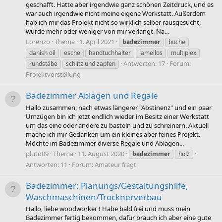
geschafft. Hatte aber irgendwie ganz schönen Zeitdruck, und es
war auch irgendwie nicht meine eigene Werkstatt. Außerdem
hab ich mir das Projekt nicht so wirklich selber rausgesucht,
wurde mehr oder weniger von mir verlangt. Na...
Lorenzo
Thema
1. April 2021
badezimmer
buche
danish oil
esche
handtuchhalter
lamellos
multiplex
Antworten: 17
Forum:
rundstäbe
schlitz und zapfen
Projektvorstellung
Badezimmer Ablagen und Regale
Hallo zusammen, nach etwas längerer "Abstinenz" und ein paar
Umzügen bin ich jetzt endlich wieder im Besitz einer Werkstatt
um das eine oder andere zu basteln und zu schreinern. Aktuell
mache ich mir Gedanken um ein kleines aber feines Projekt.
Möchte im Badezimmer diverse Regale und Ablagen...
pluto09
Thema
11. August 2020
badezimmer
holz
Antworten: 11
Forum:
Amateur fragt
Badezimmer: Planungs/Gestaltungshilfe,
Waschmaschinen/Trocknerverbau
Hallo, liebe woodworker ! Habe bald frei und muss mein
Badezimmer fertig bekommen, dafür brauch ich aber eine gute