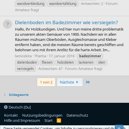
Antworten: 2
Forum:
wandverkleidung
wandvertäfelung
Amateur fragt
Dielenboden im Badezimmer wie versiegeln?
Hallo, ihr Holzkundigen. Und hier nun meine dritte problematik
zu unserem akten Gemäuer von 1900. Nachdem wir in allen
Räumen mühsam Oberböden, Ausgleichsmasse und Kleber
entfernt haben, sind die meisten Räume bereits geschliffen und
belohnen uns mit ihrem Antlitz für die harte Arbeit. Im...
lamoskita
Thema
17. Januar 2016
badezimmer
dielenboden
fliesen
holzdielen
lackieren
ölen
Antworten: 47
Forum:
Amateur fragt
versiegeln
Letzte
1 von 2
Nächste
Schlagworte
Deutsch [Du]
Kontakt
Nutzungsbedingungen
Datenschutz
Hilfe und Impressum
Start
R
S
Diese Seite verwendet Cookies, um Inhalte zu personalisieren und dich nach
Obe
S