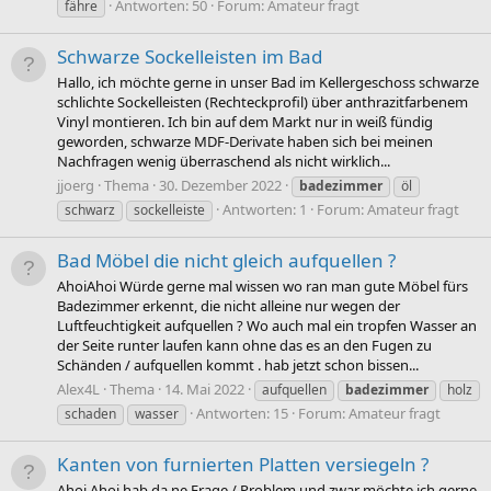
Antworten: 50
Forum:
Amateur fragt
fähre
Schwarze Sockelleisten im Bad
Hallo, ich möchte gerne in unser Bad im Kellergeschoss schwarze
schlichte Sockelleisten (Rechteckprofil) über anthrazitfarbenem
Vinyl montieren. Ich bin auf dem Markt nur in weiß fündig
geworden, schwarze MDF-Derivate haben sich bei meinen
Nachfragen wenig überraschend als nicht wirklich...
jjoerg
Thema
30. Dezember 2022
badezimmer
öl
Antworten: 1
Forum:
Amateur fragt
schwarz
sockelleiste
Bad Möbel die nicht gleich aufquellen ?
AhoiAhoi Würde gerne mal wissen wo ran man gute Möbel fürs
Badezimmer erkennt, die nicht alleine nur wegen der
Luftfeuchtigkeit aufquellen ? Wo auch mal ein tropfen Wasser an
der Seite runter laufen kann ohne das es an den Fugen zu
Schänden / aufquellen kommt . hab jetzt schon bissen...
Alex4L
Thema
14. Mai 2022
aufquellen
badezimmer
holz
Antworten: 15
Forum:
Amateur fragt
schaden
wasser
Kanten von furnierten Platten versiegeln ?
Ahoi,Ahoi hab da ne Frage / Problem und zwar möchte ich gerne