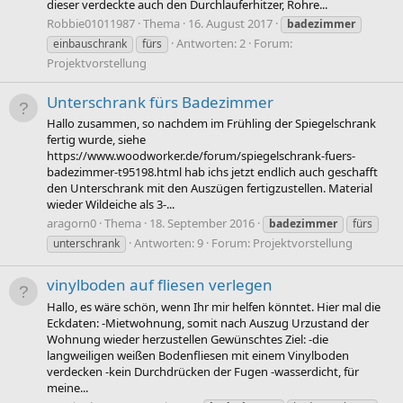
dieser verdeckte auch den Durchlauferhitzer, Rohre...
Robbie01011987
Thema
16. August 2017
badezimmer
Antworten: 2
Forum:
einbauschrank
fürs
Projektvorstellung
Unterschrank fürs Badezimmer
Hallo zusammen, so nachdem im Frühling der Spiegelschrank
fertig wurde, siehe
https://www.woodworker.de/forum/spiegelschrank-fuers-
badezimmer-t95198.html hab ichs jetzt endlich auch geschafft
den Unterschrank mit den Auszügen fertigzustellen. Material
wieder Wildeiche als 3-...
aragorn0
Thema
18. September 2016
badezimmer
fürs
Antworten: 9
Forum:
Projektvorstellung
unterschrank
vinylboden auf fliesen verlegen
Hallo, es wäre schön, wenn Ihr mir helfen könntet. Hier mal die
Eckdaten: -Mietwohnung, somit nach Auszug Urzustand der
Wohnung wieder herzustellen Gewünschtes Ziel: -die
langweiligen weißen Bodenfliesen mit einem Vinylboden
verdecken -kein Durchdrücken der Fugen -wasserdicht, für
meine...