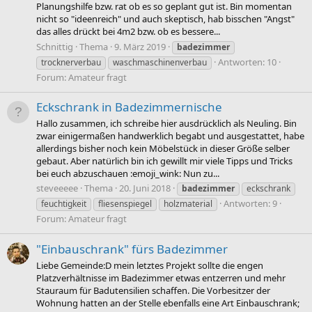
Planungshilfe bzw. rat ob es so geplant gut ist. Bin momentan
nicht so "ideenreich" und auch skeptisch, hab bisschen "Angst"
das alles drückt bei 4m2 bzw. ob es bessere...
Schnittig
Thema
9. März 2019
badezimmer
Antworten: 10
trocknerverbau
waschmaschinenverbau
Forum:
Amateur fragt
Eckschrank in Badezimmernische
Hallo zusammen, ich schreibe hier ausdrücklich als Neuling. Bin
zwar einigermaßen handwerklich begabt und ausgestattet, habe
allerdings bisher noch kein Möbelstück in dieser Größe selber
gebaut. Aber natürlich bin ich gewillt mir viele Tipps und Tricks
bei euch abzuschauen :emoji_wink: Nun zu...
steveeeee
Thema
20. Juni 2018
badezimmer
eckschrank
Antworten: 9
feuchtigkeit
fliesenspiegel
holzmaterial
Forum:
Amateur fragt
"Einbauschrank" fürs Badezimmer
Liebe Gemeinde:D mein letztes Projekt sollte die engen
Platzverhältnisse im Badezimmer etwas entzerren und mehr
Stauraum für Badutensilien schaffen. Die Vorbesitzer der
Wohnung hatten an der Stelle ebenfalls eine Art Einbauschrank;