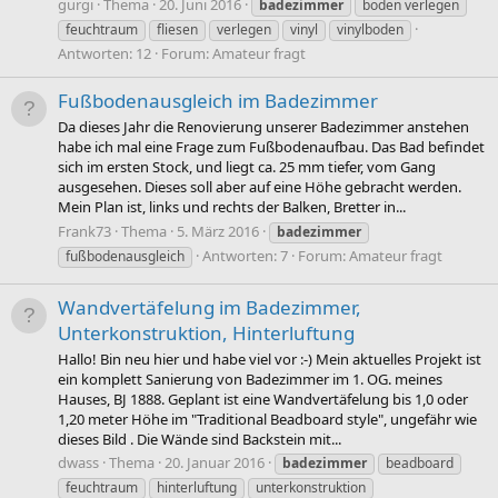
gurgi
Thema
20. Juni 2016
badezimmer
boden verlegen
feuchtraum
fliesen
verlegen
vinyl
vinylboden
Antworten: 12
Forum:
Amateur fragt
Fußbodenausgleich im Badezimmer
Da dieses Jahr die Renovierung unserer Badezimmer anstehen
habe ich mal eine Frage zum Fußbodenaufbau. Das Bad befindet
sich im ersten Stock, und liegt ca. 25 mm tiefer, vom Gang
ausgesehen. Dieses soll aber auf eine Höhe gebracht werden.
Mein Plan ist, links und rechts der Balken, Bretter in...
Frank73
Thema
5. März 2016
badezimmer
Antworten: 7
Forum:
Amateur fragt
fußbodenausgleich
Wandvertäfelung im Badezimmer,
Unterkonstruktion, Hinterluftung
Hallo! Bin neu hier und habe viel vor :-) Mein aktuelles Projekt ist
ein komplett Sanierung von Badezimmer im 1. OG. meines
Hauses, BJ 1888. Geplant ist eine Wandvertäfelung bis 1,0 oder
1,20 meter Höhe im "Traditional Beadboard style", ungefähr wie
dieses Bild . Die Wände sind Backstein mit...
dwass
Thema
20. Januar 2016
badezimmer
beadboard
feuchtraum
hinterluftung
unterkonstruktion