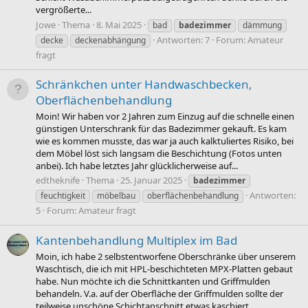
vergrößerte...
Jowe
Thema
8. Mai 2025
bad
badezimmer
dämmung
Antworten: 7
Forum:
Amateur
decke
deckenabhängung
fragt
Schränkchen unter Handwaschbecken,
Oberflächenbehandlung
Moin! Wir haben vor 2 Jahren zum Einzug auf die schnelle einen
günstigen Unterschrank für das Badezimmer gekauft. Es kam
wie es kommen musste, das war ja auch kalktuliertes Risiko, bei
dem Möbel löst sich langsam die Beschichtung (Fotos unten
anbei). Ich habe letztes Jahr glücklicherweise auf...
edtheknife
Thema
25. Januar 2025
badezimmer
Antworten:
feuchtigkeit
möbelbau
oberflächenbehandlung
5
Forum:
Amateur fragt
Kantenbehandlung Multiplex im Bad
Moin, ich habe 2 selbstentworfene Oberschränke über unserem
Waschtisch, die ich mit HPL-beschichteten MPX-Platten gebaut
habe. Nun möchte ich die Schnittkanten und Griffmulden
behandeln. V.a. auf der Oberfläche der Griffmulden sollte der
teilweise unschöne Schichtanschnitt etwas kaschiert...