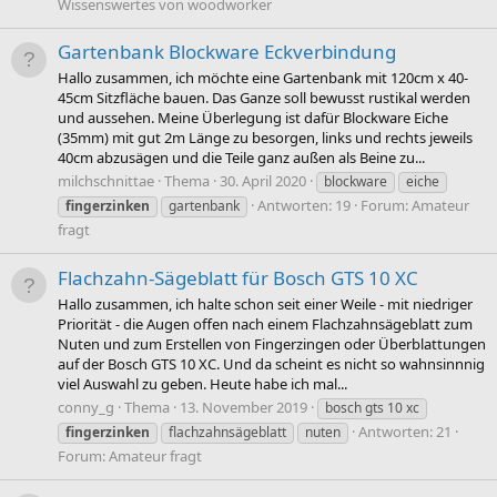
Wissenswertes von woodworker
Gartenbank Blockware Eckverbindung
Hallo zusammen, ich möchte eine Gartenbank mit 120cm x 40-
45cm Sitzfläche bauen. Das Ganze soll bewusst rustikal werden
und aussehen. Meine Überlegung ist dafür Blockware Eiche
(35mm) mit gut 2m Länge zu besorgen, links und rechts jeweils
40cm abzusägen und die Teile ganz außen als Beine zu...
milchschnittae
Thema
30. April 2020
blockware
eiche
Antworten: 19
Forum:
Amateur
fingerzinken
gartenbank
fragt
Flachzahn-Sägeblatt für Bosch GTS 10 XC
Hallo zusammen, ich halte schon seit einer Weile - mit niedriger
Priorität - die Augen offen nach einem Flachzahnsägeblatt zum
Nuten und zum Erstellen von Fingerzingen oder Überblattungen
auf der Bosch GTS 10 XC. Und da scheint es nicht so wahnsinnnig
viel Auswahl zu geben. Heute habe ich mal...
conny_g
Thema
13. November 2019
bosch gts 10 xc
Antworten: 21
fingerzinken
flachzahnsägeblatt
nuten
Forum:
Amateur fragt