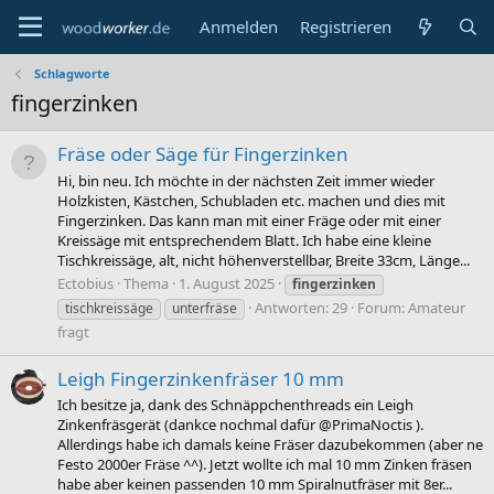
Anmelden
Registrieren
Schlagworte
fingerzinken
Fräse oder Säge für Fingerzinken
Hi, bin neu. Ich möchte in der nächsten Zeit immer wieder
Holzkisten, Kästchen, Schubladen etc. machen und dies mit
Fingerzinken. Das kann man mit einer Fräge oder mit einer
Kreissäge mit entsprechendem Blatt. Ich habe eine kleine
Tischkreissäge, alt, nicht höhenverstellbar, Breite 33cm, Länge...
Ectobius
Thema
1. August 2025
fingerzinken
Antworten: 29
Forum:
Amateur
tischkreissäge
unterfräse
fragt
Leigh Fingerzinkenfräser 10 mm
Ich besitze ja, dank des Schnäppchenthreads ein Leigh
Zinkenfräsgerät (dankce nochmal dafür @PrimaNoctis ).
Allerdings habe ich damals keine Fräser dazubekommen (aber ne
Festo 2000er Fräse ^^). Jetzt wollte ich mal 10 mm Zinken fräsen
habe aber keinen passenden 10 mm Spiralnutfräser mit 8er...