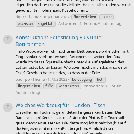
eigentlich dachte: Das ist die Ziellinie - bald ist alles in den von mir
gewünschten Toleranzen. Pustekuchen...
rigor
Thema
16. Januar 2023
fingerzinken
pk100
Antworten: 4
Forum:
Amateur fragt
präzision
sägeblatt
Konstruktion: Befestigung Fuß unter
Bettrahmen
Hallo Woodworker, ich möchte ein Bett bauen, wo die Ecken mit
Fingerzinken verbunden sind. Bei einem schwebenden Bau
würde ich das Fußgestell einfach unter die Auflageleisten des
Lattenrostes laufen lassen. Wie aber macht man das in so einer
Ecke? Gesehen habe ich das, so dass in der Ecke...
paul_pb
Thema
1. Mai 2022
befestigung
bett
Antworten: 8
Forum:
fingerzinken
füße
konstruktion
Amateur fragt
Welches Werkzeug für "runden" Tisch
Ich will einen Tisch mit gerundeten Fingerzinken bauen. Der
Radius soll größer sein, als die Stärke der Platte. Der Tisch soll
quasi gebogen aussehen. Die Platte möglichst nahtlos (bis auf
die Fingerzinken) in die Füße übergehen. Ähnlich dieser
Abbildung: Dazu würde ich die Ecken aufdoppeln...