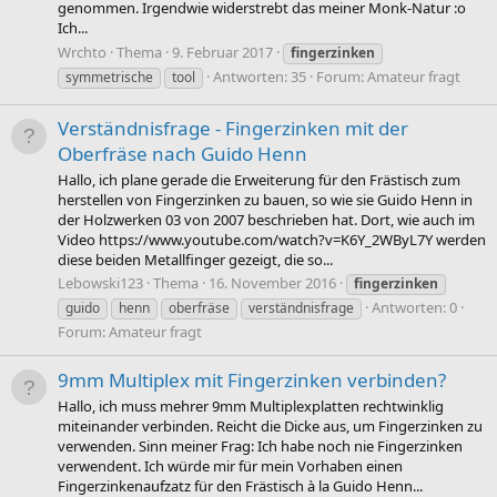
genommen. Irgendwie widerstrebt das meiner Monk-Natur :o
Ich...
Wrchto
Thema
9. Februar 2017
fingerzinken
Antworten: 35
Forum:
Amateur fragt
symmetrische
tool
Verständnisfrage - Fingerzinken mit der
Oberfräse nach Guido Henn
Hallo, ich plane gerade die Erweiterung für den Frästisch zum
herstellen von Fingerzinken zu bauen, so wie sie Guido Henn in
der Holzwerken 03 von 2007 beschrieben hat. Dort, wie auch im
Video https://www.youtube.com/watch?v=K6Y_2WByL7Y werden
diese beiden Metallfinger gezeigt, die so...
Lebowski123
Thema
16. November 2016
fingerzinken
Antworten: 0
guido
henn
oberfräse
verständnisfrage
Forum:
Amateur fragt
9mm Multiplex mit Fingerzinken verbinden?
Hallo, ich muss mehrer 9mm Multiplexplatten rechtwinklig
miteinander verbinden. Reicht die Dicke aus, um Fingerzinken zu
verwenden. Sinn meiner Frag: Ich habe noch nie Fingerzinken
verwendent. Ich würde mir für mein Vorhaben einen
Fingerzinkenaufzatz für den Frästisch à la Guido Henn...