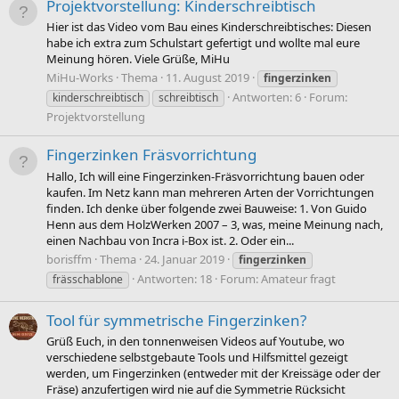
Projektvorstellung: Kinderschreibtisch
Hier ist das Video vom Bau eines Kinderschreibtisches: Diesen
habe ich extra zum Schulstart gefertigt und wollte mal eure
Meinung hören. Viele Grüße, MiHu
MiHu-Works
Thema
11. August 2019
fingerzinken
Antworten: 6
Forum:
kinderschreibtisch
schreibtisch
Projektvorstellung
Fingerzinken Fräsvorrichtung
Hallo, Ich will eine Fingerzinken-Fräsvorrichtung bauen oder
kaufen. Im Netz kann man mehreren Arten der Vorrichtungen
finden. Ich denke über folgende zwei Bauweise: 1. Von Guido
Henn aus dem HolzWerken 2007 – 3, was, meine Meinung nach,
einen Nachbau von Incra i-Box ist. 2. Oder ein...
borisffm
Thema
24. Januar 2019
fingerzinken
Antworten: 18
Forum:
Amateur fragt
frässchablone
Tool für symmetrische Fingerzinken?
Grüß Euch, in den tonnenweisen Videos auf Youtube, wo
verschiedene selbstgebaute Tools und Hilfsmittel gezeigt
werden, um Fingerzinken (entweder mit der Kreissäge oder der
Fräse) anzufertigen wird nie auf die Symmetrie Rücksicht