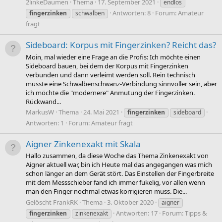
2linkeDaumen
Thema
17. September 2021
endlos
Antworten: 8
Forum:
Amateur
fingerzinken
schwalben
fragt
Sideboard: Korpus mit Fingerzinken? Reicht das?
Moin, mal wieder eine Frage an die Profis: Ich möchte einen
Sideboard bauen, bei dem der Korpus mit Fingerzinken
verbunden und dann verleimt werden soll. Rein technisch
müsste eine Schwalbenschwanz-Verbindung sinnvoller sein, aber
ich möchte die "modernere" Anmutung der Fingerzinken.
Rückwand...
MarkusW
Thema
24. Mai 2021
fingerzinken
sideboard
Antworten: 1
Forum:
Amateur fragt
Aigner Zinkenexakt mit Skala
Hallo zusammen, da diese Woche das Thema Zinkenexakt von
Aigner aktuell war, bin ich Heute mal das angegangen was mich
schon länger an dem Gerät stört. Das Einstellen der Fingerbreite
mit dem Messschieber fand ich immer fukelig, vor allen wenn
man den Finger nochmal etwas korrigieren muss. Die...
Gelöscht FrankRK
Thema
3. Oktober 2020
aigner
Antworten: 17
Forum:
Tipps &
fingerzinken
zinkenexakt