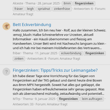
Alceste
Thema
28. Januar 2025
8mm
fingerzinken
Antworten: 6
Forum:
fräser
leigh
sprialnut
zinkenfräse
Amateur fragt
Bett Eckverbindung
Hallo zusammen, Ich bin neu hier - Rolf, aus der kleinen Schweiz.
:emoji_blush: Halbe Schreinerlehre vor Urzeiten, aktuell
Informatiker - ein Häusli übernommen und fleissig am
Handwerken. Unser Bett wird mit Nachwuchs langsam zu klein -
und ich hab mir bei meinem Holzlieferanten des Vertrauens...
friber
Thema
11. Januar 2025
eckverbindung
fingerzinken
Antworten: 8
Forum:
Amateur fragt
zinken
Fingerzinken: Tipps/Tricks zur Leimangabe?
Ich habe dieser Tage eine Vorrichtung für das Sägen von
Fingerzinken auf der TKS gebaut und damit heute drei Boxen
aus 8mm MPX hergestellt. Soweit hat alles gut geklappt, die
Fingerzinken haben erfreulicherweise sehr genau gepasst. Was
sich als überraschend mühselig, zeitaufwändig und potentiell...
MTrp
Thema
9. Januar 2025
fingerzinken
leim auftragen
Antworten: 33
Forum:
Amateur fragt