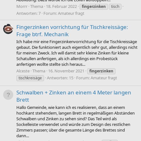
Morrr
Thema
18. Februar 2022
fingerzinken
tisch
Antworten: 7
Forum:
Amateur fragt
Fingerzinken vorrichtung für Tischkreissäge:
Frage btrf. Mechanik
Ich habe mir eine Fingerzinkenvorrichtung für die Tischkreissäge
gebaut. Die funktioniert auch eigentlich sehr gut, allerdings nicht
für meinen Zweck. Ich will damit sehr kleine Zinken für kleine
Schatullen anfertigen, als ich allerdings ein Probestück
anfertigen wollte stellte sich heraus...
Alceste
Thema
16. November 2021
fingerzinken
Antworten: 15
Forum:
Amateur fragt
tischkreisäge
Schwalben + Zinken an einem 4 Meter langen
Brett
Hallo Gemeinde, wie kann ich es realisieren, dass an einem
hochkant stehendem, langen Brett in regelmäßigen Abständen
Schwalben und Zinken zu sehen sind? Das Teil wird als
Sockelleiste verwendet und würde zum Design des restlichen
Zimmers passen; über die gesamte Länge des Brettes sind
dann...