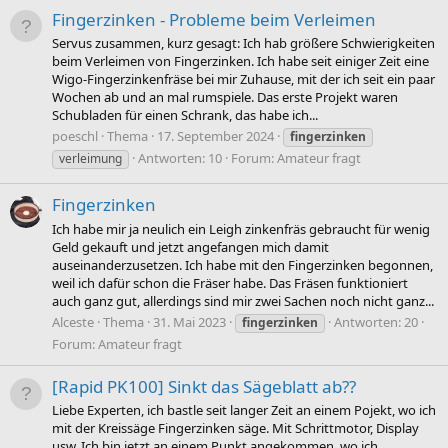
Fingerzinken - Probleme beim Verleimen
Servus zusammen, kurz gesagt: Ich hab größere Schwierigkeiten
beim Verleimen von Fingerzinken. Ich habe seit einiger Zeit eine
Wigo-Fingerzinkenfräse bei mir Zuhause, mit der ich seit ein paar
Wochen ab und an mal rumspiele. Das erste Projekt waren
Schubladen für einen Schrank, das habe ich...
poeschl
Thema
17. September 2024
fingerzinken
Antworten: 10
Forum:
Amateur fragt
verleimung
Fingerzinken
Ich habe mir ja neulich ein Leigh zinkenfräs gebraucht für wenig
Geld gekauft und jetzt angefangen mich damit
auseinanderzusetzen. Ich habe mit den Fingerzinken begonnen,
weil ich dafür schon die Fräser habe. Das Fräsen funktioniert
auch ganz gut, allerdings sind mir zwei Sachen noch nicht ganz...
Alceste
Thema
31. Mai 2023
Antworten: 20
fingerzinken
Forum:
Amateur fragt
[Rapid PK100] Sinkt das Sägeblatt ab??
Liebe Experten, ich bastle seit langer Zeit an einem Pojekt, wo ich
mit der Kreissäge Fingerzinken säge. Mit Schrittmotor, Display
usw. Ich bin jetzt an einem Punkt angekommen, wo ich