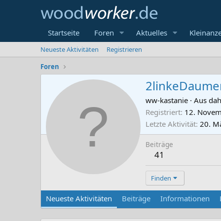
Startseite
Foren
Aktuelles
Kleinanz
Neueste Aktivitäten
Registrieren
Foren
2linkeDaume
ww-kastanie
·
Aus
da
Registriert
12. Novem
Letzte Aktivität
20. M
Beiträge
41
Finden
Neueste Aktivitäten
Beiträge
Informationen