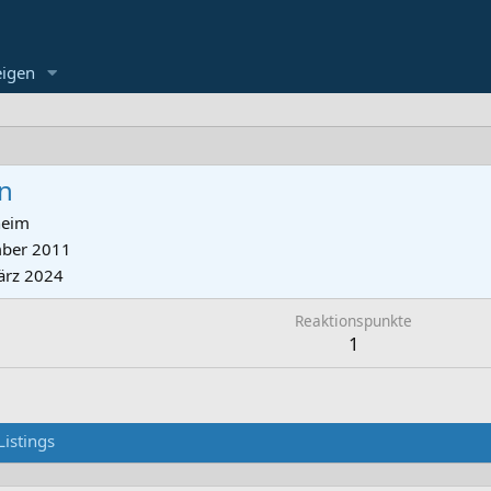
eigen
n
heim
ber 2011
ärz 2024
Reaktionspunkte
1
Listings