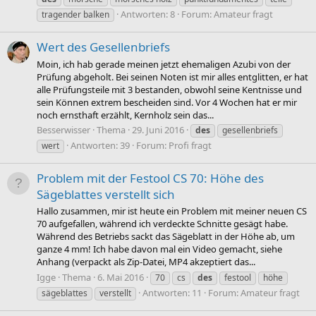
Antworten: 8
Forum:
Amateur fragt
tragender balken
Wert des Gesellenbriefs
Moin, ich hab gerade meinen jetzt ehemaligen Azubi von der
Prüfung abgeholt. Bei seinen Noten ist mir alles entglitten, er hat
alle Prüfungsteile mit 3 bestanden, obwohl seine Kentnisse und
sein Können extrem bescheiden sind. Vor 4 Wochen hat er mir
noch ernsthaft erzählt, Kernholz sein das...
Besserwisser
Thema
29. Juni 2016
des
gesellenbriefs
Antworten: 39
Forum:
Profi fragt
wert
Problem mit der Festool CS 70: Höhe des
Sägeblattes verstellt sich
Hallo zusammen, mir ist heute ein Problem mit meiner neuen CS
70 aufgefallen, während ich verdeckte Schnitte gesägt habe.
Während des Betriebs sackt das Sägeblatt in der Höhe ab, um
ganze 4 mm! Ich habe davon mal ein Video gemacht, siehe
Anhang (verpackt als Zip-Datei, MP4 akzeptiert das...
Igge
Thema
6. Mai 2016
70
cs
des
festool
höhe
Antworten: 11
Forum:
Amateur fragt
sägeblattes
verstellt