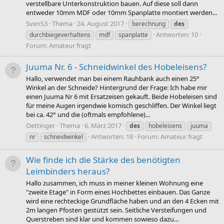
verstellbare Unterkonstruktion bauen. Auf diese soll dann
entweder 10mm MDF oder 10mm Spanplatte montiert werden...
SvenS3
Thema
24. August 2017
berechnung
des
Antworten: 10
durchbiegeverhaltens
mdf
spanplatte
Forum:
Amateur fragt
Juuma Nr. 6 - Schneidwinkel des Hobeleisens?
Hallo, verwendet man bei einem Rauhbank auch einen 25°
Winkel an der Schneide? Hintergrund der Frage: Ich habe mir
einen Juuma Nr 6 mit Ersatzeisen gekauft. Beide Hobeleisen sind
für meine Augen irgendwie komisch geschliffen. Der Winkel liegt
bei ca. 42° und die (oftmals empfohlene)...
Oettinger
Thema
6. März 2017
des
hobeleisens
juuma
Antworten: 18
Forum:
Amateur fragt
nr
schneidwinkel
Wie finde ich die Stärke des benötigten
Leimbinders heraus?
Hallo zusammen, ich muss in meiner kleinen Wohnung eine
"zweite Etage" in Form eines Hochbettes einbauen. Das Ganze
wird eine rechteckige Grundfläche haben und an den 4 Ecken mit
2m langen Pfosten gestützt sein. Seitliche Versteifungen und
Querstreben sind klar und kommen sowieso dazu...