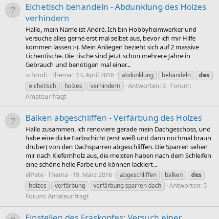
Eichetisch behandeln - Abdunklung des Holzes
verhindern
Hallo, mein Name ist André. Ich bin Hobbyheimwerker und
versuche alles gerne erst mal selbst aus, bevor ich mir Hilfe
kommen lassen :-). Mein Anliegen bezieht sich auf 2 massive
Eichentische. Die Tische sind jetzt schon mehrere Jahre in
Gebrauch und benötigen mal einer...
schrodi
Thema
13. April 2016
abdunklung
behandeln
des
Antworten: 3
Forum:
eichetisch
holzes
verhindern
Amateur fragt
Balken abgeschliffen - Verfärbung des Holzes
Hallo zusammen, ich renoviere gerade mein Dachgeschoss, und
habe eine dicke Farbschicht (erst weiß und dann nochmal braun
drüber) von den Dachsparren abgeschliffen. Die Sparren sehen
mir nach Kiefernholz aus, die meisten haben nach dem Schleifen
eine schöne helle Farbe und können lackiert...
elPete
Thema
19. März 2016
abgeschliffen
balken
des
Antworten: 5
holzes
verfärbung
verfärbung sparren dach
Forum:
Amateur fragt
Einstellen des Fräskopfes: Versuch einer