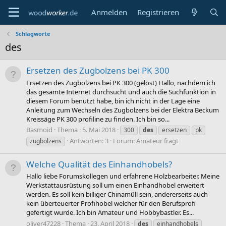
Anmelden
Registrieren
Schlagworte
des
Ersetzen des Zugbolzens bei PK 300
Ersetzen des Zugbolzens bei PK 300 (gelöst) Hallo, nachdem ich
das gesamte Internet durchsucht und auch die Suchfunktion in
diesem Forum benutzt habe, bin ich nicht in der Lage eine
Anleitung zum Wechseln des Zugbolzens bei der Elektra Beckum
Kreissäge PK 300 profiline zu finden. Ich bin so...
Basmoid
Thema
5. Mai 2018
300
des
ersetzen
pk
Antworten: 3
Forum:
Amateur fragt
zugbolzens
Welche Qualität des Einhandhobels?
Hallo liebe Forumskollegen und erfahrene Holzbearbeiter. Meine
Werkstattausrüstung soll um einen Einhandhobel erweitert
werden. Es soll kein billiger Chinamüll sein, andererseits auch
kein überteuerter Profihobel welcher für den Berufsprofi
gefertigt wurde. Ich bin Amateur und Hobbybastler. Es...
oliver47228
Thema
23. April 2018
des
einhandhobels