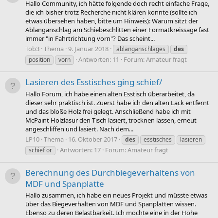
Hallo Community, ich hätte folgende doch recht einfache Frage,
die ich bisher trotz Recherche nicht klären konnte (sollte ich
etwas übersehen haben, bitte um Hinweis): Warum sitzt der
Ablänganschlag am Schiebeschlitten einer Formatkreissäge fast
immer "in Fahrtrichtung vorn"? Das scheint...
Tob3
Thema
9. Januar 2018
ablänganschlages
des
Antworten: 11
Forum:
Amateur fragt
position
vorn
Lasieren des Esstisches ging schief/
Hallo Forum, ich habe einen alten Esstisch überarbeitet, da
dieser sehr praktisch ist. Zuerst habe ich den alten Lack entfernt
und das bloße Holz frei gelegt. Anschließend habe ich mit
McPaint Holzlasur den Tisch lasiert, trocknen lassen, erneut
angeschliffen und lasiert. Nach dem...
LP10
Thema
16. Oktober 2017
des
esstisches
lasieren
Antworten: 17
Forum:
Amateur fragt
schief or
Berechnung des Durchbiegeverhaltens von
MDF und Spanplatte
Hallo zusammen, ich habe ein neues Projekt und müsste etwas
über das Biegeverhalten von MDF und Spanplatten wissen.
Ebenso zu deren Belastbarkeit. Ich möchte eine in der Höhe