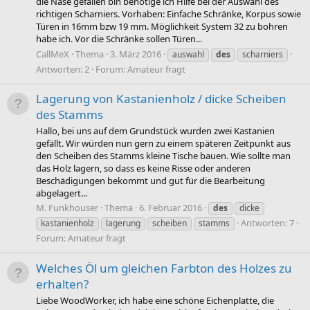
die Nase gefallen bin benötige ich Hilfe bei der Auswahl des
richtigen Scharniers. Vorhaben: Einfache Schränke, Korpus sowie
Türen in 16mm bzw 19 mm. Möglichkeit System 32 zu bohren
habe ich. Vor die Schränke sollen Türen...
CallMeX
Thema
3. März 2016
auswahl
des
scharniers
Antworten: 2
Forum:
Amateur fragt
Lagerung von Kastanienholz / dicke Scheiben
des Stamms
Hallo, bei uns auf dem Grundstück wurden zwei Kastanien
gefällt. Wir würden nun gern zu einem späteren Zeitpunkt aus
den Scheiben des Stamms kleine Tische bauen. Wie sollte man
das Holz lagern, so dass es keine Risse oder anderen
Beschädigungen bekommt und gut für die Bearbeitung
abgelagert...
M. Funkhouser
Thema
6. Februar 2016
des
dicke
Antworten: 7
kastanienholz
lagerung
scheiben
stamms
Forum:
Amateur fragt
Welches Öl um gleichen Farbton des Holzes zu
erhalten?
Liebe WoodWorker, ich habe eine schöne Eichenplatte, die