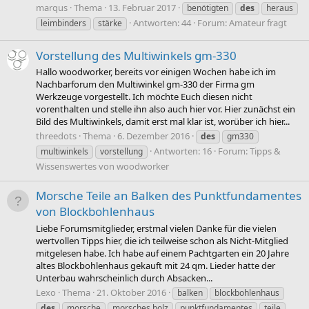
marqus
Thema
13. Februar 2017
benötigten
des
heraus
Antworten: 44
Forum:
Amateur fragt
leimbinders
stärke
Vorstellung des Multiwinkels gm-330
Hallo woodworker, bereits vor einigen Wochen habe ich im
Nachbarforum den Multiwinkel gm-330 der Firma gm
Werkzeuge vorgestellt. Ich möchte Euch diesen nicht
vorenthalten und stelle ihn also auch hier vor. Hier zunächst ein
Bild des Multiwinkels, damit erst mal klar ist, worüber ich hier...
threedots
Thema
6. Dezember 2016
des
gm330
Antworten: 16
Forum:
Tipps &
multiwinkels
vorstellung
Wissenswertes von woodworker
Morsche Teile an Balken des Punktfundamentes
von Blockbohlenhaus
Liebe Forumsmitglieder, erstmal vielen Danke für die vielen
wertvollen Tipps hier, die ich teilweise schon als Nicht-Mitglied
mitgelesen habe. Ich habe auf einem Pachtgarten ein 20 Jahre
altes Blockbohlenhaus gekauft mit 24 qm. Lieder hatte der
Unterbau wahrscheinlich durch Absacken...
Lexo
Thema
21. Oktober 2016
balken
blockbohlenhaus
des
morsche
morsches holz
punktfundamentes
teile