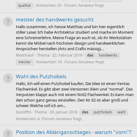
Antworten: 25
Forum:
Amateur fragt
qualität
meister des handwerks gesucht
Hallo zusammen, ich heisse Matthias und bin hier eigentlich
stiller Leser. Ich habe Architektur studiert und mache im Moment
eine Schreinerlehre. Meine Frage an euch ist, ob ihr Werkstätten
kennt die Möbel nach höchsten design und handwerklichen
Ansprüchen herstellen (Arts and Crafts mässig)...
MatthiasF
Thema
22. Februar 2018
des
handwerks
Antworten: 16
Forum:
Amateur fragt
meister
Wahl des Putzhobels
Hallo, Ich will einen Putzhobel kaufen. Die Idee ist einen Veritas
Flachwinkel. Es gibt aber zwei Versionen: klein und "normal". Das
Verputzen klappt auch mit einem Nr.62 Flachwinkel. Es kann man
den schon ganz genau einstellen. Den Nr. 62 ist aber groß und
schwer. Welche soll ich am...
borisffm
Thema
29. Januar 2018
des
putzhobels
wahl
Antworten: 4
Forum:
Amateur fragt
Position des Ablänganschlages - warum "vorn"?