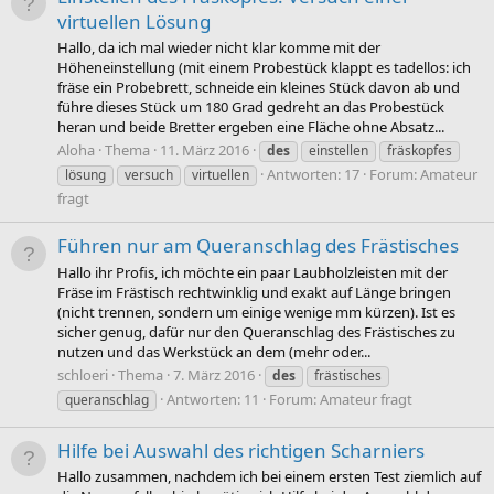
virtuellen Lösung
Hallo, da ich mal wieder nicht klar komme mit der
Höheneinstellung (mit einem Probestück klappt es tadellos: ich
fräse ein Probebrett, schneide ein kleines Stück davon ab und
führe dieses Stück um 180 Grad gedreht an das Probestück
heran und beide Bretter ergeben eine Fläche ohne Absatz...
Aloha
Thema
11. März 2016
des
einstellen
fräskopfes
Antworten: 17
Forum:
Amateur
lösung
versuch
virtuellen
fragt
Führen nur am Queranschlag des Frästisches
Hallo ihr Profis, ich möchte ein paar Laubholzleisten mit der
Fräse im Frästisch rechtwinklig und exakt auf Länge bringen
(nicht trennen, sondern um einige wenige mm kürzen). Ist es
sicher genug, dafür nur den Queranschlag des Frästisches zu
nutzen und das Werkstück an dem (mehr oder...
schloeri
Thema
7. März 2016
des
frästisches
Antworten: 11
Forum:
Amateur fragt
queranschlag
Hilfe bei Auswahl des richtigen Scharniers
Hallo zusammen, nachdem ich bei einem ersten Test ziemlich auf