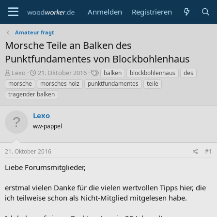
Anmelden
Registrieren
Amateur fragt
Morsche Teile an Balken des
Punktfundamentes von Blockbohlenhaus
E
E
S
Lexo
21. Oktober 2016
balken
blockbohlenhaus
des
r
r
c
morsche
morsches holz
punktfundamentes
teile
s
s
h
tragender balken
t
t
l
e
e
a
Lexo
l
l
g
l
l
w
ww-pappel
e
t
o
r
a
r
m
t
21. Oktober 2016
#1
e
Liebe Forumsmitglieder,
erstmal vielen Danke für die vielen wertvollen Tipps hier, die
ich teilweise schon als Nicht-Mitglied mitgelesen habe.