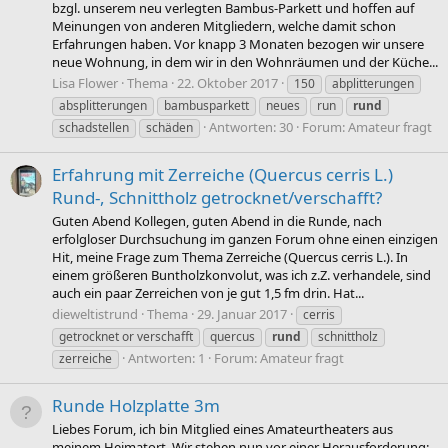
bzgl. unserem neu verlegten Bambus-Parkett und hoffen auf
Meinungen von anderen Mitgliedern, welche damit schon
Erfahrungen haben. Vor knapp 3 Monaten bezogen wir unsere
neue Wohnung, in dem wir in den Wohnräumen und der Küche...
Lisa Flower
Thema
22. Oktober 2017
150
abplitterungen
absplitterungen
bambusparkett
neues
run
rund
Antworten: 30
Forum:
Amateur fragt
schadstellen
schäden
Erfahrung mit Zerreiche (Quercus cerris L.)
Rund-, Schnittholz getrocknet/verschafft?
Guten Abend Kollegen, guten Abend in die Runde, nach
erfolgloser Durchsuchung im ganzen Forum ohne einen einzigen
Hit, meine Frage zum Thema Zerreiche (Quercus cerris L.). In
einem größeren Buntholzkonvolut, was ich z.Z. verhandele, sind
auch ein paar Zerreichen von je gut 1,5 fm drin. Hat...
dieweltistrund
Thema
29. Januar 2017
cerris
getrocknet or verschafft
quercus
rund
schnittholz
Antworten: 1
Forum:
Amateur fragt
zerreiche
Runde Holzplatte 3m
Liebes Forum, ich bin Mitglied eines Amateurtheaters aus
meinem Heimatort. Wir stehen nun vor einer Herausforderung: