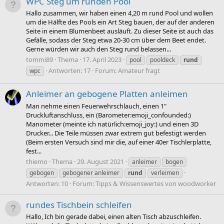
WPC Steg um runden Pool
Hallo zusammen, wir haben einen 4,20 m rund Pool und wollen
um die Hälfte des Pools ein Art Steg bauen, der auf der anderen
Seite in einem Blumenbeet ausläuft. Zu dieser Seite ist auch das
Gefälle, sodass der Steg etwa 20-30 cm über dem Beet endet.
Gerne würden wir auch den Steg rund belassen...
tommi89
Thema
17. April 2023
pool
pooldeck
rund
Antworten: 17
Forum:
Amateur fragt
wpc
Anleimer an gebogene Platten anleimen
Man nehme einen Feuerwehrschlauch, einen 1"
Druckluftanschluss, ein (Barometer:emoji_confounded:)
Manometer (meinte ich natürlich:emoji_joy:) und einen 3D
Drucker... Die Teile müssen zwar extrem gut befestigt werden
(Beim ersten Versuch sind mir die, auf einer 40er Tischlerplatte,
fest...
thiemo
Thema
29. August 2021
anleimer
bogen
gebogen
gebogener anleimer
rund
verleimen
Antworten: 10
Forum:
Tipps & Wissenswertes von woodworker
rundes Tischbein schleifen
Hallo, Ich bin gerade dabei, einen alten Tisch abzuschleifen.