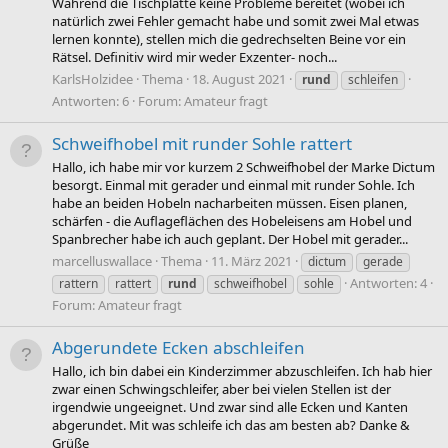
Während die Tischplatte keine Probleme bereitet (wobei ich
natürlich zwei Fehler gemacht habe und somit zwei Mal etwas
lernen konnte), stellen mich die gedrechselten Beine vor ein
Rätsel. Definitiv wird mir weder Exzenter- noch...
KarlsHolzidee
Thema
18. August 2021
rund
schleifen
Antworten: 6
Forum:
Amateur fragt
Schweifhobel mit runder Sohle rattert
Hallo, ich habe mir vor kurzem 2 Schweifhobel der Marke Dictum
besorgt. Einmal mit gerader und einmal mit runder Sohle. Ich
habe an beiden Hobeln nacharbeiten müssen. Eisen planen,
schärfen - die Auflageflächen des Hobeleisens am Hobel und
Spanbrecher habe ich auch geplant. Der Hobel mit gerader...
marcelluswallace
Thema
11. März 2021
dictum
gerade
Antworten: 4
rattern
rattert
rund
schweifhobel
sohle
Forum:
Amateur fragt
Abgerundete Ecken abschleifen
Hallo, ich bin dabei ein Kinderzimmer abzuschleifen. Ich hab hier
zwar einen Schwingschleifer, aber bei vielen Stellen ist der
irgendwie ungeeignet. Und zwar sind alle Ecken und Kanten
abgerundet. Mit was schleife ich das am besten ab? Danke &
Grüße