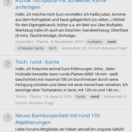
Runde Tischplatte mit Schweizer Kante
anfertigen
Hallo, ich möchte mich kurz vorstellen: Ich heiße Julian, komme
aus dem Ruhrgebiet und baue gelegentlich (zu selten...) Möbel
für den Eigengebrauch, bisher u.a. ein Bett aus 24er Multiplex.
Werkzeug habe ich auch ein bisschen: Handwerkzeug, Oberfräse
(8 mm), Tauchkreissäge, Stichsäge...
moschek1
Thema
4. November 2019
multiplex
rund
Antworten: 23
Forum:
Amateur fragt
schweizer kante
tisch
Tisch, rund - Kante
Hallo, ich bräuchte einmal Eure Erfahrungen, bitte... Mein
Holzteile Hersteller kann runde Platten (MDF 18 mm - weiß
beschichtet) mit maximal 100 cm Durchmesser durch seine
Fertigung schicken und diese mit einer Kante/Fase versehen. Ich
benötige aber Tischplatten in Serie, mit 120 cm und 140 cm...
Tomm
Thema
14. August 2019
Antworten: 2
kante
rund
Forum:
Amateur fragt
Neues Bambusparkett mit rund 150
Abplitterungen
Liebe Forums-Mitglieder, wir haben aktuell ein ungutes Gefühl