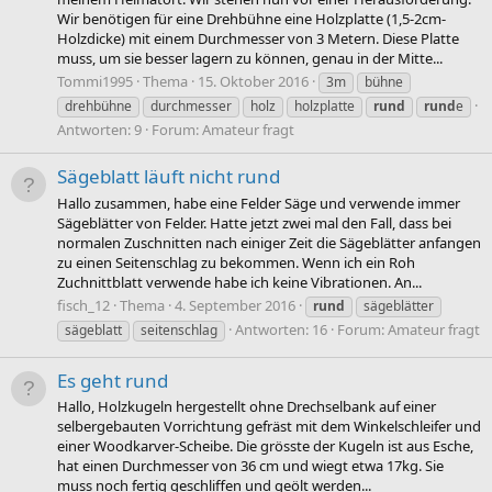
Wir benötigen für eine Drehbühne eine Holzplatte (1,5-2cm-
Holzdicke) mit einem Durchmesser von 3 Metern. Diese Platte
muss, um sie besser lagern zu können, genau in der Mitte...
Tommi1995
Thema
15. Oktober 2016
3m
bühne
drehbühne
durchmesser
holz
holzplatte
rund
rund
e
Antworten: 9
Forum:
Amateur fragt
Sägeblatt läuft nicht rund
Hallo zusammen, habe eine Felder Säge und verwende immer
Sägeblätter von Felder. Hatte jetzt zwei mal den Fall, dass bei
normalen Zuschnitten nach einiger Zeit die Sägeblätter anfangen
zu einen Seitenschlag zu bekommen. Wenn ich ein Roh
Zuchnittblatt verwende habe ich keine Vibrationen. An...
fisch_12
Thema
4. September 2016
rund
sägeblätter
Antworten: 16
Forum:
Amateur fragt
sägeblatt
seitenschlag
Es geht rund
Hallo, Holzkugeln hergestellt ohne Drechselbank auf einer
selbergebauten Vorrichtung gefräst mit dem Winkelschleifer und
einer Woodkarver-Scheibe. Die grösste der Kugeln ist aus Esche,
hat einen Durchmesser von 36 cm und wiegt etwa 17kg. Sie
muss noch fertig geschliffen und geölt werden...