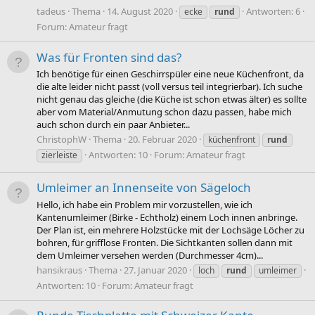
tadeus
Thema
14. August 2020
Antworten: 6
ecke
rund
Forum:
Amateur fragt
Was für Fronten sind das?
Ich benötige für einen Geschirrspüler eine neue Küchenfront, da
die alte leider nicht passt (voll versus teil integrierbar). Ich suche
nicht genau das gleiche (die Küche ist schon etwas älter) es sollte
aber vom Material/Anmutung schon dazu passen, habe mich
auch schon durch ein paar Anbieter...
ChristophW
Thema
20. Februar 2020
küchenfront
rund
Antworten: 10
Forum:
Amateur fragt
zierleiste
Umleimer an Innenseite von Sägeloch
Hello, ich habe ein Problem mir vorzustellen, wie ich
Kantenumleimer (Birke - Echtholz) einem Loch innen anbringe.
Der Plan ist, ein mehrere Holzstücke mit der Lochsäge Löcher zu
bohren, für grifflose Fronten. Die Sichtkanten sollen dann mit
dem Umleimer versehen werden (Durchmesser 4cm)...
hansikraus
Thema
27. Januar 2020
loch
rund
umleimer
Antworten: 10
Forum:
Amateur fragt