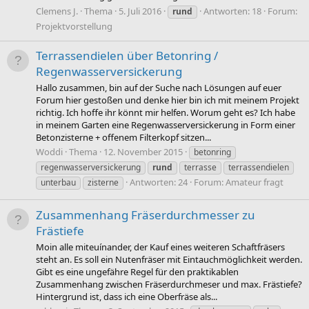
Clemens J.
Thema
5. Juli 2016
Antworten: 18
Forum:
rund
Projektvorstellung
Terrassendielen über Betonring /
Regenwasserversickerung
Hallo zusammen, bin auf der Suche nach Lösungen auf euer
Forum hier gestoßen und denke hier bin ich mit meinem Projekt
richtig. Ich hoffe ihr könnt mir helfen. Worum geht es? Ich habe
in meinem Garten eine Regenwasserversickerung in Form einer
Betonzisterne + offenem Filterkopf sitzen...
Woddi
Thema
12. November 2015
betonring
regenwasserversickerung
rund
terrasse
terrassendielen
Antworten: 24
Forum:
Amateur fragt
unterbau
zisterne
Zusammenhang Fräserdurchmesser zu
Frästiefe
Moin alle miteuínander, der Kauf eines weiteren Schaftfräsers
steht an. Es soll ein Nutenfräser mit Eintauchmöglichkeit werden.
Gibt es eine ungefähre Regel für den praktikablen
Zusammenhang zwischen Fräserdurchmeser und max. Frästiefe?
Hintergrund ist, dass ich eine Oberfräse als...