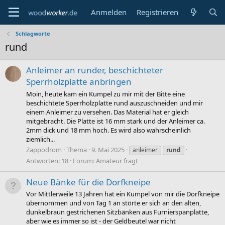
Anmelden
Registrieren
Schlagworte
rund
Anleimer an runder, beschichteter
Sperrholzplatte anbringen
Moin, heute kam ein Kumpel zu mir mit der Bitte eine
beschichtete Sperrholzplatte rund auszuschneiden und mir
einem Anleimer zu versehen. Das Material hat er gleich
mitgebracht. Die Platte ist 16 mm stark und der Anleimer ca.
2mm dick und 18 mm hoch. Es wird also wahrscheinlich
ziemlich...
Zappodrom
Thema
9. Mai 2025
anleimer
rund
Antworten: 18
Forum:
Amateur fragt
Neue Bänke für die Dorfkneipe
Vor Mittlerweile 13 Jahren hat ein Kumpel von mir die Dorfkneipe
übernommen und von Tag 1 an störte er sich an den alten,
dunkelbraun gestrichenen Sitzbänken aus Furnierspanplatte,
aber wie es immer so ist - der Geldbeutel war nicht