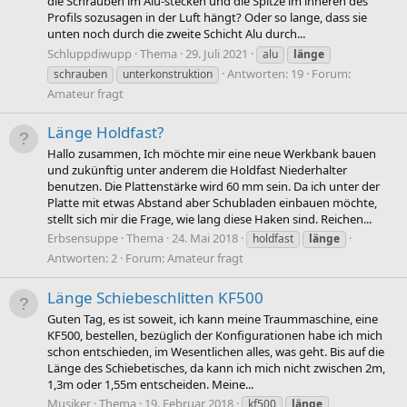
die Schrauben im Alu-stecken und die Spitze im inneren des
Profils sozusagen in der Luft hängt? Oder so lange, dass sie
unten noch durch die zweite Schicht Alu durch...
Schluppdiwupp
Thema
29. Juli 2021
alu
länge
Antworten: 19
Forum:
schrauben
unterkonstruktion
Amateur fragt
Länge Holdfast?
Hallo zusammen, Ich möchte mir eine neue Werkbank bauen
und zukünftig unter anderem die Holdfast Niederhalter
benutzen. Die Plattenstärke wird 60 mm sein. Da ich unter der
Platte mit etwas Abstand aber Schubladen einbauen möchte,
stellt sich mir die Frage, wie lang diese Haken sind. Reichen...
Erbsensuppe
Thema
24. Mai 2018
holdfast
länge
Antworten: 2
Forum:
Amateur fragt
Länge Schiebeschlitten KF500
Guten Tag, es ist soweit, ich kann meine Traummaschine, eine
KF500, bestellen, bezüglich der Konfigurationen habe ich mich
schon entschieden, im Wesentlichen alles, was geht. Bis auf die
Länge des Schiebetisches, da kann ich mich nicht zwischen 2m,
1,3m oder 1,55m entscheiden. Meine...
Musiker
Thema
19. Februar 2018
kf500
länge