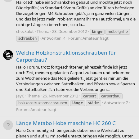
Hallo! Ich habe ein Schränkchen gebaut und möchte jetzt noch
Bügelgriffe ( so Standard-96mm-Griffe ) an den Türen befestigen.
Die zugehörigen M4-Schrauben gibt's ja in ganz vielen Längen,
und das ist jetzt mein Problem: Kennt ihr 'ne Faustformel, um die
richtige Länge zu berechnen, so a la...
checkalot
Thema
23. Dezember 2012
länge
möbelgriffe
Antworten: 4
Forum:
Amateur fragt
schrauben
Welche Holzkonstruktionsschrauben für
Carportbau?
Hallo Forum, trotz fortgeschrittener Jahreszeit finde ich jetzt
noch Zeit, meinen geplanten Carport zu bauen und bekomme
zum Wochenende das Holz geliefert. Jetzt geht es mir um die
Verbindungen zwischen Sattelbalken und Pfosten sowie Sparren
und Sattelbalken. Ich habe vor, die Verbindungen...
JayC
Thema
26. November 2012
carport
carportbau
Antworten: 7
holzkonstruktionsschrauben
länge
stärke
Forum:
Amateur fragt
Länge Metabo Hobelmaschine HC 260 C
Hallo Community, ich bin gerade dabei meine Werkstatt zu
planen und auf 13 m² soviel unterzubringen wie möglich. Unter