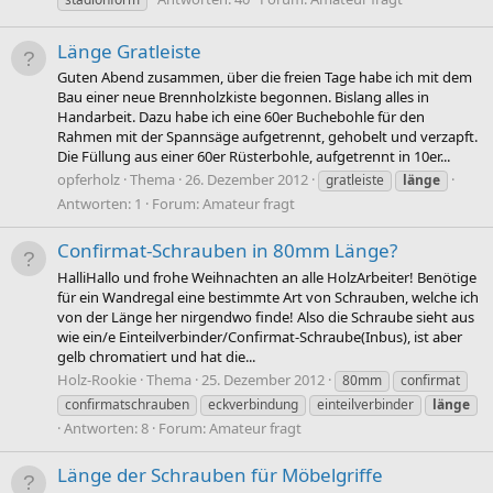
Länge Gratleiste
Guten Abend zusammen, über die freien Tage habe ich mit dem
Bau einer neue Brennholzkiste begonnen. Bislang alles in
Handarbeit. Dazu habe ich eine 60er Buchebohle für den
Rahmen mit der Spannsäge aufgetrennt, gehobelt und verzapft.
Die Füllung aus einer 60er Rüsterbohle, aufgetrennt in 10er...
opferholz
Thema
26. Dezember 2012
gratleiste
länge
Antworten: 1
Forum:
Amateur fragt
Confirmat-Schrauben in 80mm Länge?
HalliHallo und frohe Weihnachten an alle HolzArbeiter! Benötige
für ein Wandregal eine bestimmte Art von Schrauben, welche ich
von der Länge her nirgendwo finde! Also die Schraube sieht aus
wie ein/e Einteilverbinder/Confirmat-Schraube(Inbus), ist aber
gelb chromatiert und hat die...
Holz-Rookie
Thema
25. Dezember 2012
80mm
confirmat
confirmatschrauben
eckverbindung
einteilverbinder
länge
Antworten: 8
Forum:
Amateur fragt
Länge der Schrauben für Möbelgriffe