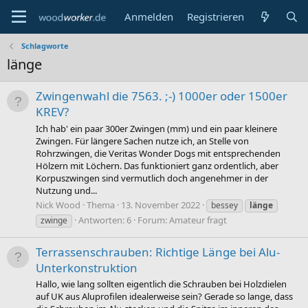
Anmelden
Registrieren
Schlagworte
länge
Zwingenwahl die 7563. ;-) 1000er oder 1500er
KREV?
Ich hab' ein paar 300er Zwingen (mm) und ein paar kleinere
Zwingen. Für längere Sachen nutze ich, an Stelle von
Rohrzwingen, die Veritas Wonder Dogs mit entsprechenden
Hölzern mit Löchern. Das funktioniert ganz ordentlich, aber
Korpuszwingen sind vermutlich doch angenehmer in der
Nutzung und...
Nick Wood
Thema
13. November 2022
bessey
länge
Antworten: 6
Forum:
Amateur fragt
zwinge
Terrassenschrauben: Richtige Länge bei Alu-
Unterkonstruktion
Hallo, wie lang sollten eigentlich die Schrauben bei Holzdielen
auf UK aus Aluprofilen idealerweise sein? Gerade so lange, dass