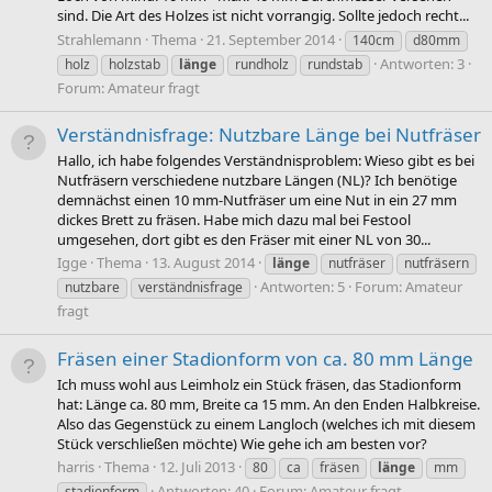
sind. Die Art des Holzes ist nicht vorrangig. Sollte jedoch recht...
Strahlemann
Thema
21. September 2014
140cm
d80mm
Antworten: 3
holz
holzstab
länge
rundholz
rundstab
Forum:
Amateur fragt
Verständnisfrage: Nutzbare Länge bei Nutfräser
Hallo, ich habe folgendes Verständnisproblem: Wieso gibt es bei
Nutfräsern verschiedene nutzbare Längen (NL)? Ich benötige
demnächst einen 10 mm-Nutfräser um eine Nut in ein 27 mm
dickes Brett zu fräsen. Habe mich dazu mal bei Festool
umgesehen, dort gibt es den Fräser mit einer NL von 30...
Igge
Thema
13. August 2014
länge
nutfräser
nutfräsern
Antworten: 5
Forum:
Amateur
nutzbare
verständnisfrage
fragt
Fräsen einer Stadionform von ca. 80 mm Länge
Ich muss wohl aus Leimholz ein Stück fräsen, das Stadionform
hat: Länge ca. 80 mm, Breite ca 15 mm. An den Enden Halbkreise.
Also das Gegenstück zu einem Langloch (welches ich mit diesem
Stück verschließen möchte) Wie gehe ich am besten vor?
harris
Thema
12. Juli 2013
80
ca
fräsen
länge
mm
Antworten: 40
Forum:
Amateur fragt
stadionform