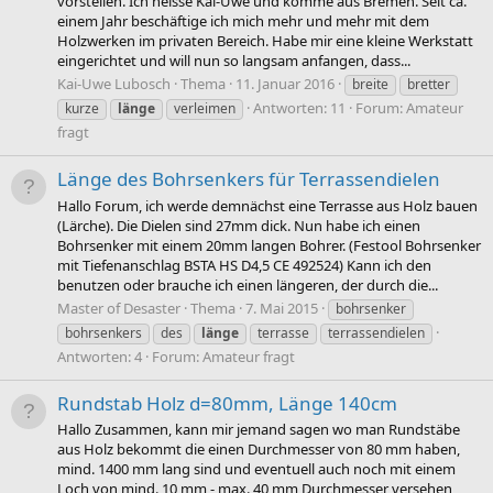
vorstellen. Ich heisse Kai-Uwe und komme aus Bremen. Seit ca.
einem Jahr beschäftige ich mich mehr und mehr mit dem
Holzwerken im privaten Bereich. Habe mir eine kleine Werkstatt
eingerichtet und will nun so langsam anfangen, dass...
Kai-Uwe Lubosch
Thema
11. Januar 2016
breite
bretter
Antworten: 11
Forum:
Amateur
kurze
länge
verleimen
fragt
Länge des Bohrsenkers für Terrassendielen
Hallo Forum, ich werde demnächst eine Terrasse aus Holz bauen
(Lärche). Die Dielen sind 27mm dick. Nun habe ich einen
Bohrsenker mit einem 20mm langen Bohrer. (Festool Bohrsenker
mit Tiefenanschlag BSTA HS D4,5 CE 492524) Kann ich den
benutzen oder brauche ich einen längeren, der durch die...
Master of Desaster
Thema
7. Mai 2015
bohrsenker
bohrsenkers
des
länge
terrasse
terrassendielen
Antworten: 4
Forum:
Amateur fragt
Rundstab Holz d=80mm, Länge 140cm
Hallo Zusammen, kann mir jemand sagen wo man Rundstäbe
aus Holz bekommt die einen Durchmesser von 80 mm haben,
mind. 1400 mm lang sind und eventuell auch noch mit einem
Loch von mind. 10 mm - max. 40 mm Durchmesser versehen