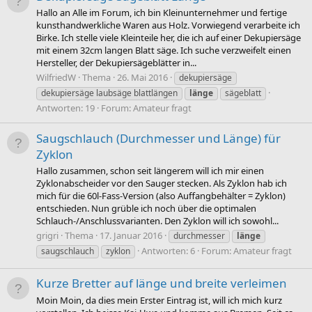
Hallo an Alle im Forum, ich bin Kleinunternehmer und fertige
kunsthandwerkliche Waren aus Holz. Vorwiegend verarbeite ich
Birke. Ich stelle viele Kleinteile her, die ich auf einer Dekupiersäge
mit einem 32cm langen Blatt säge. Ich suche verzweifelt einen
Hersteller, der Dekupiersägeblätter in...
WilfriedW
Thema
26. Mai 2016
dekupiersäge
dekupiersäge laubsäge blattlängen
länge
sägeblatt
Antworten: 19
Forum:
Amateur fragt
Saugschlauch (Durchmesser und Länge) für
Zyklon
Hallo zusammen, schon seit längerem will ich mir einen
Zyklonabscheider vor den Sauger stecken. Als Zyklon hab ich
mich für die 60l-Fass-Version (also Auffangbehälter = Zyklon)
entschieden. Nun grüble ich noch über die optimalen
Schlauch-/Anschlussvarianten. Den Zyklon will ich sowohl...
grigri
Thema
17. Januar 2016
durchmesser
länge
Antworten: 6
Forum:
Amateur fragt
saugschlauch
zyklon
Kurze Bretter auf länge und breite verleimen
Moin Moin, da dies mein Erster Eintrag ist, will ich mich kurz