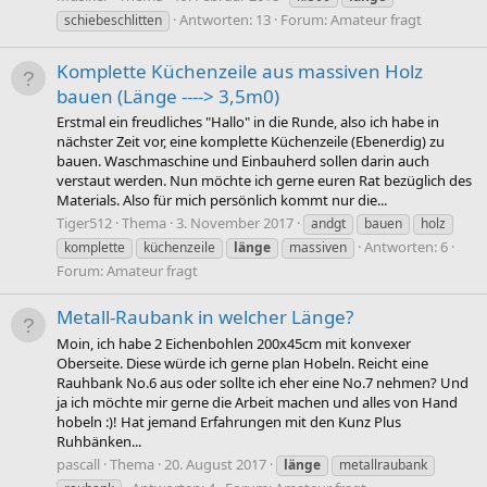
Antworten: 13
Forum:
Amateur fragt
schiebeschlitten
Komplette Küchenzeile aus massiven Holz
bauen (Länge ----> 3,5m0)
Erstmal ein freudliches "Hallo" in die Runde, also ich habe in
nächster Zeit vor, eine komplette Küchenzeile (Ebenerdig) zu
bauen. Waschmaschine und Einbauherd sollen darin auch
verstaut werden. Nun möchte ich gerne euren Rat bezüglich des
Materials. Also für mich persönlich kommt nur die...
Tiger512
Thema
3. November 2017
andgt
bauen
holz
Antworten: 6
komplette
küchenzeile
länge
massiven
Forum:
Amateur fragt
Metall-Raubank in welcher Länge?
Moin, ich habe 2 Eichenbohlen 200x45cm mit konvexer
Oberseite. Diese würde ich gerne plan Hobeln. Reicht eine
Rauhbank No.6 aus oder sollte ich eher eine No.7 nehmen? Und
ja ich möchte mir gerne die Arbeit machen und alles von Hand
hobeln :)! Hat jemand Erfahrungen mit den Kunz Plus
Ruhbänken...
pascall
Thema
20. August 2017
länge
metallraubank