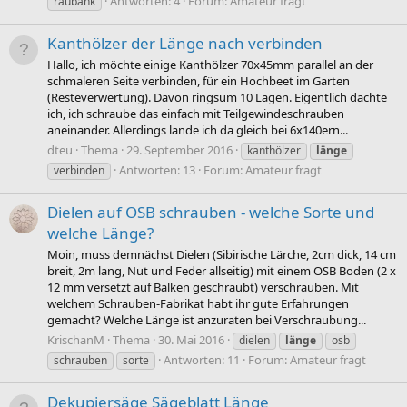
Antworten: 4
Forum:
Amateur fragt
raubank
Kanthölzer der Länge nach verbinden
Hallo, ich möchte einige Kanthölzer 70x45mm parallel an der
schmaleren Seite verbinden, für ein Hochbeet im Garten
(Resteverwertung). Davon ringsum 10 Lagen. Eigentlich dachte
ich, ich schraube das einfach mit Teilgewindeschrauben
aneinander. Allerdings lande ich da gleich bei 6x140ern...
dteu
Thema
29. September 2016
kanthölzer
länge
Antworten: 13
Forum:
Amateur fragt
verbinden
Dielen auf OSB schrauben - welche Sorte und
welche Länge?
Moin, muss demnächst Dielen (Sibirische Lärche, 2cm dick, 14 cm
breit, 2m lang, Nut und Feder allseitig) mit einem OSB Boden (2 x
12 mm versetzt auf Balken geschraubt) verschrauben. Mit
welchem Schrauben-Fabrikat habt ihr gute Erfahrungen
gemacht? Welche Länge ist anzuraten bei Verschraubung...
KrischanM
Thema
30. Mai 2016
dielen
länge
osb
Antworten: 11
Forum:
Amateur fragt
schrauben
sorte
Dekupiersäge Sägeblatt Länge