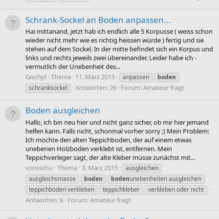
Schrank-Sockel an Boden anpassen...
Hai mittanand, jetzt hab ich endlich alle 5 Korpusse ( weiss schon
wieder nicht mehr wie es richtig heissen würde ) fertig und sie
stehen auf dem Sockel. In der mitte befindet sich ein Korpus und
links und rechts jeweils zwei übereinander. Leider habe ich -
vermutlich der Unebenheit des...
Gischpl
Thema
11. März 2015
anpassen
boden
Antworten: 26
Forum:
Amateur fragt
schranksockel
Boden ausgleichen
Hallo, ich bin neu hier und nicht ganz sicher, ob mir hier jemand
helfen kann. Falls nicht, schonmal vorher sorry ;) Mein Problem:
Ich möchte den alten Teppichboden, der auf einem etwas
unebenen Holzboden verklebt ist, entfernen. Mein
Teppichverleger sagt, der alte Kleber müsse zunächst mit...
voroschu
Thema
3. März 2015
ausgleichen
ausgleichsmasse
boden
boden
unebenheiten ausgleichen
teppichboden verkleben
teppichkleber
verkleben oder nicht
Antworten: 6
Forum:
Amateur fragt