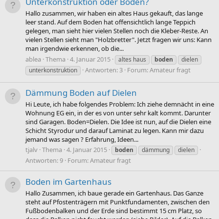
Unterkonstruktion oder Boden?
Hallo zusammen, wir haben ein altes Haus gekauft, das lange
leer stand. Auf dem Boden hat offensichtlich lange Teppich
gelegen, man sieht hier vielen Stellen noch die Kleber-Reste. An
vielen Stellen sieht man "Holzbretter". Jetzt fragen wir uns: Kann
man irgendwie erkennen, ob die...
ablea
Thema
4. Januar 2015
altes haus
boden
dielen
Antworten: 3
Forum:
Amateur fragt
unterkonstruktion
Dämmung Boden auf Dielen
Hi Leute, ich habe folgendes Problem: Ich ziehe demnächt in eine
Wohnung EG ein, in der es von unter sehr kalt kommt. Darunter
sind Garagen. Boden=Dielen. Die Idee ist nun, auf die Dielen eine
Schicht Styrodur und darauf Laminat zu legen. Kann mir dazu
jemand was sagen ? Erfahrung, Ideen...
tjalv
Thema
4. Januar 2015
boden
dämmung
dielen
Antworten: 9
Forum:
Amateur fragt
Boden im Gartenhaus
Hallo Zusammen, ich baue gerade ein Gartenhaus. Das Ganze
steht auf Pfostenträgern mit Punktfundamenten, zwischen den
Fußbodenbalken und der Erde sind bestimmt 15 cm Platz, so