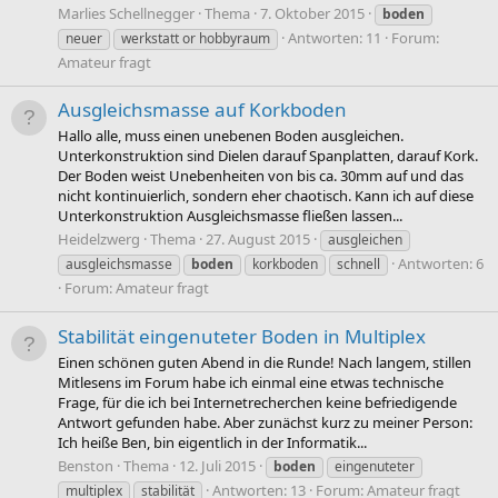
Marlies Schellnegger
Thema
7. Oktober 2015
boden
Antworten: 11
Forum:
neuer
werkstatt or hobbyraum
Amateur fragt
Ausgleichsmasse auf Korkboden
Hallo alle, muss einen unebenen Boden ausgleichen.
Unterkonstruktion sind Dielen darauf Spanplatten, darauf Kork.
Der Boden weist Unebenheiten von bis ca. 30mm auf und das
nicht kontinuierlich, sondern eher chaotisch. Kann ich auf diese
Unterkonstruktion Ausgleichsmasse fließen lassen...
Heidelzwerg
Thema
27. August 2015
ausgleichen
Antworten: 6
ausgleichsmasse
boden
korkboden
schnell
Forum:
Amateur fragt
Stabilität eingenuteter Boden in Multiplex
Einen schönen guten Abend in die Runde! Nach langem, stillen
Mitlesens im Forum habe ich einmal eine etwas technische
Frage, für die ich bei Internetrecherchen keine befriedigende
Antwort gefunden habe. Aber zunächst kurz zu meiner Person:
Ich heiße Ben, bin eigentlich in der Informatik...
Benston
Thema
12. Juli 2015
boden
eingenuteter
Antworten: 13
Forum:
Amateur fragt
multiplex
stabilität