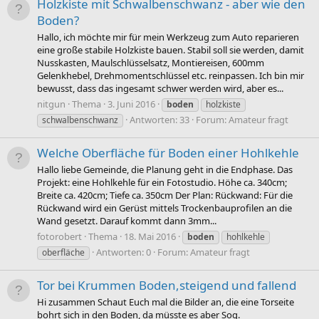
Holzkiste mit Schwalbenschwanz - aber wie den
Boden?
Hallo, ich möchte mir für mein Werkzeug zum Auto reparieren
eine große stabile Holzkiste bauen. Stabil soll sie werden, damit
Nusskasten, Maulschlüsselsatz, Montiereisen, 600mm
Gelenkhebel, Drehmomentschlüssel etc. reinpassen. Ich bin mir
bewusst, dass das ingesamt schwer werden wird, aber es...
nitgun
Thema
3. Juni 2016
boden
holzkiste
Antworten: 33
Forum:
Amateur fragt
schwalbenschwanz
Welche Oberfläche für Boden einer Hohlkehle
Hallo liebe Gemeinde, die Planung geht in die Endphase. Das
Projekt: eine Hohlkehle für ein Fotostudio. Höhe ca. 340cm;
Breite ca. 420cm; Tiefe ca. 350cm Der Plan: Rückwand: Für die
Rückwand wird ein Gerüst mittels Trockenbauprofilen an die
Wand gesetzt. Darauf kommt dann 3mm...
fotorobert
Thema
18. Mai 2016
boden
hohlkehle
Antworten: 0
Forum:
Amateur fragt
oberfläche
Tor bei Krummen Boden,steigend und fallend
Hi zusammen Schaut Euch mal die Bilder an, die eine Torseite
bohrt sich in den Boden, da müsste es aber Sog.