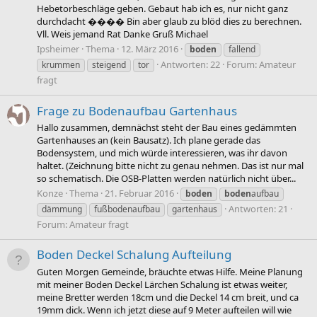
Hebetorbeschläge geben. Gebaut hab ich es, nur nicht ganz
durchdacht ���� Bin aber glaub zu blöd dies zu berechnen.
Vll. Weis jemand Rat Danke Gruß Michael
Ipsheimer
Thema
12. März 2016
boden
fallend
Antworten: 22
Forum:
Amateur
krummen
steigend
tor
fragt
Frage zu Bodenaufbau Gartenhaus
Hallo zusammen, demnächst steht der Bau eines gedämmten
Gartenhauses an (kein Bausatz). Ich plane gerade das
Bodensystem, und mich würde interessieren, was ihr davon
haltet. (Zeichnung bitte nicht zu genau nehmen. Das ist nur mal
so schematisch. Die OSB-Platten werden natürlich nicht über...
Konze
Thema
21. Februar 2016
boden
boden
aufbau
Antworten: 21
dämmung
fußbodenaufbau
gartenhaus
Forum:
Amateur fragt
Boden Deckel Schalung Aufteilung
Guten Morgen Gemeinde, bräuchte etwas Hilfe. Meine Planung
mit meiner Boden Deckel Lärchen Schalung ist etwas weiter,
meine Bretter werden 18cm und die Deckel 14 cm breit, und ca
19mm dick. Wenn ich jetzt diese auf 9 Meter aufteilen will wie