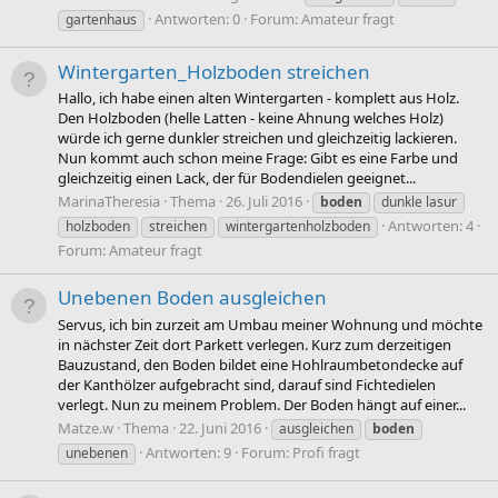
Antworten: 0
Forum:
Amateur fragt
gartenhaus
Wintergarten_Holzboden streichen
Hallo, ich habe einen alten Wintergarten - komplett aus Holz.
Den Holzboden (helle Latten - keine Ahnung welches Holz)
würde ich gerne dunkler streichen und gleichzeitig lackieren.
Nun kommt auch schon meine Frage: Gibt es eine Farbe und
gleichzeitig einen Lack, der für Bodendielen geeignet...
MarinaTheresia
Thema
26. Juli 2016
boden
dunkle lasur
Antworten: 4
holzboden
streichen
wintergartenholzboden
Forum:
Amateur fragt
Unebenen Boden ausgleichen
Servus, ich bin zurzeit am Umbau meiner Wohnung und möchte
in nächster Zeit dort Parkett verlegen. Kurz zum derzeitigen
Bauzustand, den Boden bildet eine Hohlraumbetondecke auf
der Kanthölzer aufgebracht sind, darauf sind Fichtedielen
verlegt. Nun zu meinem Problem. Der Boden hängt auf einer...
Matze.w
Thema
22. Juni 2016
ausgleichen
boden
Antworten: 9
Forum:
Profi fragt
unebenen