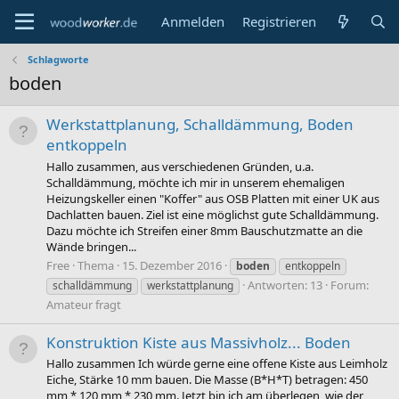
Anmelden
Registrieren
Schlagworte
boden
Werkstattplanung, Schalldämmung, Boden
entkoppeln
Hallo zusammen, aus verschiedenen Gründen, u.a.
Schalldämmung, möchte ich mir in unserem ehemaligen
Heizungskeller einen "Koffer" aus OSB Platten mit einer UK aus
Dachlatten bauen. Ziel ist eine möglichst gute Schalldämmung.
Dazu möchte ich Streifen einer 8mm Bauschutzmatte an die
Wände bringen...
Free
Thema
15. Dezember 2016
boden
entkoppeln
Antworten: 13
Forum:
schalldämmung
werkstattplanung
Amateur fragt
Konstruktion Kiste aus Massivholz... Boden
Hallo zusammen Ich würde gerne eine offene Kiste aus Leimholz
Eiche, Stärke 10 mm bauen. Die Masse (B*H*T) betragen: 450
mm * 120 mm * 230 mm. Jetzt bin ich am überlegen, wie der