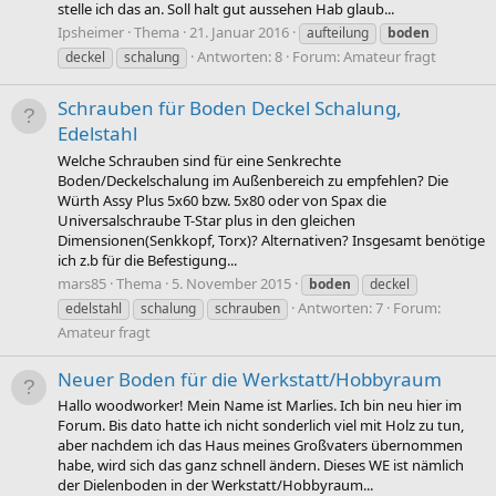
stelle ich das an. Soll halt gut aussehen Hab glaub...
Ipsheimer
Thema
21. Januar 2016
aufteilung
boden
Antworten: 8
Forum:
Amateur fragt
deckel
schalung
Schrauben für Boden Deckel Schalung,
Edelstahl
Welche Schrauben sind für eine Senkrechte
Boden/Deckelschalung im Außenbereich zu empfehlen? Die
Würth Assy Plus 5x60 bzw. 5x80 oder von Spax die
Universalschraube T-Star plus in den gleichen
Dimensionen(Senkkopf, Torx)? Alternativen? Insgesamt benötige
ich z.b für die Befestigung...
mars85
Thema
5. November 2015
boden
deckel
Antworten: 7
Forum:
edelstahl
schalung
schrauben
Amateur fragt
Neuer Boden für die Werkstatt/Hobbyraum
Hallo woodworker! Mein Name ist Marlies. Ich bin neu hier im
Forum. Bis dato hatte ich nicht sonderlich viel mit Holz zu tun,
aber nachdem ich das Haus meines Großvaters übernommen
habe, wird sich das ganz schnell ändern. Dieses WE ist nämlich
der Dielenboden in der Werkstatt/Hobbyraum...