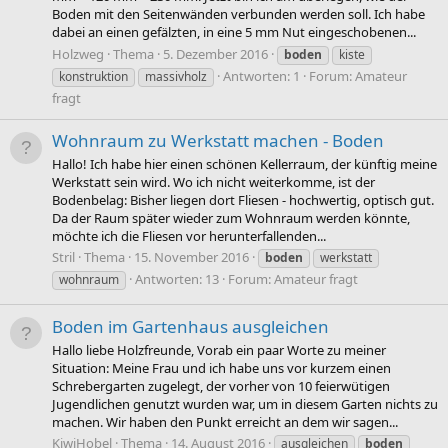
Boden mit den Seitenwänden verbunden werden soll. Ich habe
dabei an einen gefälzten, in eine 5 mm Nut eingeschobenen...
Holzweg
Thema
5. Dezember 2016
boden
kiste
Antworten: 1
Forum:
Amateur
konstruktion
massivholz
fragt
Wohnraum zu Werkstatt machen - Boden
Hallo! Ich habe hier einen schönen Kellerraum, der künftig meine
Werkstatt sein wird. Wo ich nicht weiterkomme, ist der
Bodenbelag: Bisher liegen dort Fliesen - hochwertig, optisch gut.
Da der Raum später wieder zum Wohnraum werden könnte,
möchte ich die Fliesen vor herunterfallenden...
Stril
Thema
15. November 2016
boden
werkstatt
Antworten: 13
Forum:
Amateur fragt
wohnraum
Boden im Gartenhaus ausgleichen
Hallo liebe Holzfreunde, Vorab ein paar Worte zu meiner
Situation: Meine Frau und ich habe uns vor kurzem einen
Schrebergarten zugelegt, der vorher von 10 feierwütigen
Jugendlichen genutzt wurden war, um in diesem Garten nichts zu
machen. Wir haben den Punkt erreicht an dem wir sagen...
KiwiHobel
Thema
14. August 2016
ausgleichen
boden