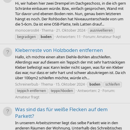
Hi, wir haben hier zwei Drempel im Dachgeschoss, in die ich gern
Schränke einbauen würde. Bzw., einfach gesprochen, Wand mit
Tür davor und ebenen Boden rein. Nun, genau beim letzteren
hängt es noch. Der Rohboden hat Niveauunterschiede von um
die 5-6cm. Da ist eine OSB-Platte, teils Latten drauf...
monoceros84
Thema
21. Oktober 2024
ausnivellieren
Antworten: 11
Forum:
Amateur fragt
begradigen
boden
Kleberreste von Holzboden entfernen
Hallo, ich möchte einen alten Diehle-Bohlen abschleifen.
Allerdings war auf diesem ein Teppich der mit sehr hartnäckigen
Kleber befestigt war. Kann leider nicht sagen, was für ein Kleber
das war, nur dass er sehr hart und schwer abzukriegen ist. Da ich
über 100qm2 schleifen möchte, würde ich...
Schreinerbub
Thema
15. Oktober 2024
boden
schleifen
Antworten: 2
Forum:
teppich entfernen
teppichboden
Amateur fragt
Was sind das für weiße Flecken auf dem
Parkett?
In unserem Arbeitszimmer liegt das selbe Parkett wie in den
anderen Räumen der Wohnung. Unterhalb des Schreibtisches