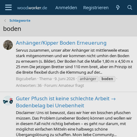
Anmelden
Registrieren
Schlagworte
boden
Anhänger/Kipper Boden Erneuerung
Servus zusammen, unser alter Anhänger ist mittlerweile etwas
stark mitgenommen und wir kommen nicht umhin den Boden
zu erneuern (s. Bilder). Der Boden hat die Maße 1,80 m x 4,50 m x
25 mm Die jetzigen Bretter sind 110 mm breit, aber im Prinzip ist
die Breite flexibel durch die Klemmung auf der...
Bigcubefan
Thema
9. Juni 2026
anhänger
boden
Antworten: 36
Forum:
Amateur fragt
Guter Pfusch ist keine schlechte Arbeit →
Bodenbelag bei Unebenheit
Disclaimer: Uns ist bewusst, dass wir hier ein bisschen pfuschen
müssen. Das Problem (unebener Boden) können und wollen wir
in diesem Fall nicht richtig beheben – es geht nur darum, mit
möglichst einfachen Mitteln eine halbwegs schöne
Übergangslösung zu schaffen. Moin liebe Community...