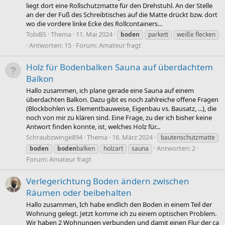
liegt dort eine Rollschutzmatte für den Drehstuhl. An der Stelle
an der der Fuß des Schreibtisches auf die Matte drückt bzw. dort
wo die vordere linke Ecke des Rollcontainers...
TobiBS
Thema
11. Mai 2024
boden
parkett
weiße flecken
Antworten: 15
Forum:
Amateur fragt
Holz für Bodenbalken Sauna auf überdachtem
Balkon
Hallo zusammen, ich plane gerade eine Sauna auf einem
überdachten Balkon. Dazu gibt es noch zahlreiche offene Fragen
(Blockbohlen vs. Elementbauweise, Eigenbau vs. Bausatz, ...), die
noch von mir zu klären sind. Eine Frage, zu der ich bisher keine
Antwort finden konnte, ist, welches Holz für...
Schraubzwinge894
Thema
16. März 2024
bautenschutzmatte
Antworten: 2
boden
boden
balken
holzart
sauna
Forum:
Amateur fragt
Verlegerichtung Boden ändern zwischen
Räumen oder beibehalten
Hallo zusammen, Ich habe endlich den Boden in einem Teil der
Wohnung gelegt. Jetzt komme ich zu einem optischen Problem.
Wir haben 2 Wohnungen verbunden und damit einen Flur der ca