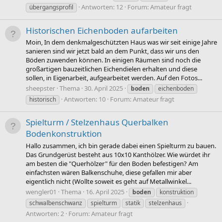
Antworten: 12
Forum:
Amateur fragt
übergangsprofil
Historischen Eichenboden aufarbeiten
Moin, In dem denkmalgeschützten Haus was wir seit einige Jahre
sanieren sind wir jetzt bald an dem Punkt, dass wir uns den
Böden zuwenden können. In einigen Räumen sind noch die
großartigen bauzeitlichen Eichendielen erhalten und diese
sollen, in Eigenarbeit, aufgearbeitet werden. Auf den Fotos...
sheepster
Thema
30. April 2025
boden
eichenboden
Antworten: 10
Forum:
Amateur fragt
historisch
Spielturm / Stelzenhaus Querbalken
Bodenkonstruktion
Hallo zusammen, ich bin gerade dabei einen Spielturm zu bauen.
Das Grundgerüst besteht aus 10x10 Kanthölzer. Wie würdet ihr
am besten die "Querhölzer" für den Boden befestigen? Am
einfachsten wären Balkenschuhe, diese gefallen mir aber
eigentlich nicht (Wollte soweit es geht auf Metallwinkel...
wengler01
Thema
16. April 2025
boden
konstruktion
schwalbenschwanz
spielturm
statik
stelzenhaus
Antworten: 2
Forum:
Amateur fragt