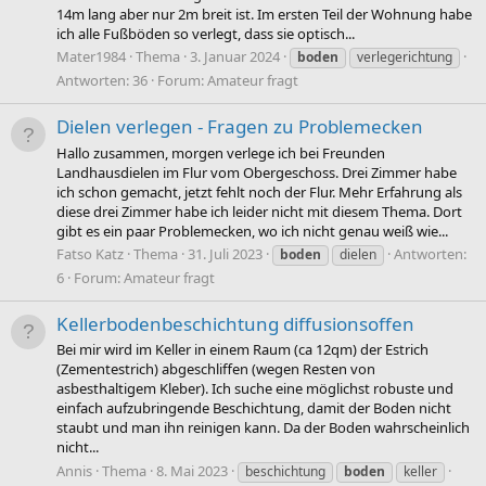
14m lang aber nur 2m breit ist. Im ersten Teil der Wohnung habe
ich alle Fußböden so verlegt, dass sie optisch...
Mater1984
Thema
3. Januar 2024
boden
verlegerichtung
Antworten: 36
Forum:
Amateur fragt
Dielen verlegen - Fragen zu Problemecken
Hallo zusammen, morgen verlege ich bei Freunden
Landhausdielen im Flur vom Obergeschoss. Drei Zimmer habe
ich schon gemacht, jetzt fehlt noch der Flur. Mehr Erfahrung als
diese drei Zimmer habe ich leider nicht mit diesem Thema. Dort
gibt es ein paar Problemecken, wo ich nicht genau weiß wie...
Fatso Katz
Thema
31. Juli 2023
Antworten:
boden
dielen
6
Forum:
Amateur fragt
Kellerbodenbeschichtung diffusionsoffen
Bei mir wird im Keller in einem Raum (ca 12qm) der Estrich
(Zementestrich) abgeschliffen (wegen Resten von
asbesthaltigem Kleber). Ich suche eine möglichst robuste und
einfach aufzubringende Beschichtung, damit der Boden nicht
staubt und man ihn reinigen kann. Da der Boden wahrscheinlich
nicht...
Annis
Thema
8. Mai 2023
beschichtung
boden
keller