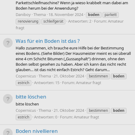
Parkettschleifmaschine? Wenn ja wieso krabbelt man dabei am
Boden herum bei der Anwendung?
Daniboy
Thema
18. November 2024
boden
parkett
Antworten: 2
Forum:
Amateur
renovierung
schleifgerät
fragt
Was für ein Boden ist das ?
Hallo zusammen, ich brauche eure Hilfe bei der Bestimmung
eines Bodens. (Siehe Bilder) Der Hausmeister meint es sei überall
eine 4 cm Schicht Bitumen („Gussasphalt“) drinnen, ohne den
Boden selbst gesehen zu haben. Aber ich kann das nicht recht
glauben… ist das nicht einfach Estrich? Geht darum...
Copernicus
Thema
21. Oktober 2024
bestimmen
boden
Antworten: 15
Forum:
Amateur fragt
estrich
bitte löschen
bitte löschen
Copernicus
Thema
21. Oktober 2024
bestimmen
boden
Antworten: 0
Forum:
Amateur fragt
estrich
Boden nivellieren