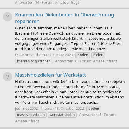
Antworten: 14
Forum:
Amateur fragt
Knarrenden Dielenboden in Oberwohnung
reparieren
Guten Tag zusammen, meine Eltern haben in ihrem Haus
(Baujahr 1954) eine Oberwohnung, die einen Dielenboden hat,
der an einigen Stellen recht stark knarrt - insbesondere da, wo
viel gegangen wird (Eingang zur Treppe, Flur, etc.). Meine Eltern
(und ich) sind nun am überlegen, wie man das ganze...
DasMoritz
Thema
19. März 2023
boden
dielen
Antworten: 6
Forum:
Amateur fragt
knarren or quitschen
Massivholzdielen für Werkstatt
Hallo zusammen, was würdet Ihr bevorzugen für einen subjektiv
"schönen" Werkstattboden: nordische Kiefer in 32 mm Stärke,
oder franz. Seekiefer in 21 mm ? Stabil genug sollte beides sein
für schwere Maschinen auf einer Unterkonstruktion im Abstand
von 40 cm (will auch nicht weiter machen, auch...
Jedi_neo2002
Thema
18. Oktober 2022
boden
Antworten: 6
Forum:
massivholzdielen
werkstattboden
Amateur fragt