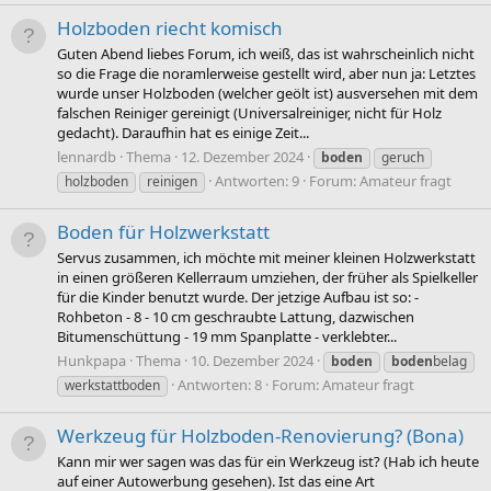
Holzboden riecht komisch
Guten Abend liebes Forum, ich weiß, das ist wahrscheinlich nicht
so die Frage die noramlerweise gestellt wird, aber nun ja: Letztes
wurde unser Holzboden (welcher geölt ist) ausversehen mit dem
falschen Reiniger gereinigt (Universalreiniger, nicht für Holz
gedacht). Daraufhin hat es einige Zeit...
lennardb
Thema
12. Dezember 2024
boden
geruch
Antworten: 9
Forum:
Amateur fragt
holzboden
reinigen
Boden für Holzwerkstatt
Servus zusammen, ich möchte mit meiner kleinen Holzwerkstatt
in einen größeren Kellerraum umziehen, der früher als Spielkeller
für die Kinder benutzt wurde. Der jetzige Aufbau ist so: -
Rohbeton - 8 - 10 cm geschraubte Lattung, dazwischen
Bitumenschüttung - 19 mm Spanplatte - verklebter...
Hunkpapa
Thema
10. Dezember 2024
boden
boden
belag
Antworten: 8
Forum:
Amateur fragt
werkstattboden
Werkzeug für Holzboden-Renovierung? (Bona)
Kann mir wer sagen was das für ein Werkzeug ist? (Hab ich heute
auf einer Autowerbung gesehen). Ist das eine Art