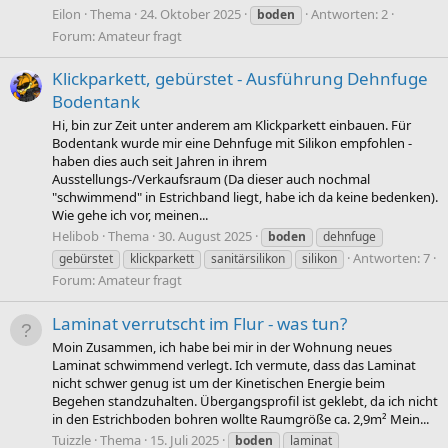
Eilon
Thema
24. Oktober 2025
Antworten: 2
boden
Forum:
Amateur fragt
Klickparkett, gebürstet - Ausführung Dehnfuge
Bodentank
Hi, bin zur Zeit unter anderem am Klickparkett einbauen. Für
Bodentank wurde mir eine Dehnfuge mit Silikon empfohlen -
haben dies auch seit Jahren in ihrem
Ausstellungs-/Verkaufsraum (Da dieser auch nochmal
"schwimmend" in Estrichband liegt, habe ich da keine bedenken).
Wie gehe ich vor, meinen...
Helibob
Thema
30. August 2025
boden
dehnfuge
Antworten: 7
gebürstet
klickparkett
sanitärsilikon
silikon
Forum:
Amateur fragt
Laminat verrutscht im Flur - was tun?
Moin Zusammen, ich habe bei mir in der Wohnung neues
Laminat schwimmend verlegt. Ich vermute, dass das Laminat
nicht schwer genug ist um der Kinetischen Energie beim
Begehen standzuhalten. Übergangsprofil ist geklebt, da ich nicht
in den Estrichboden bohren wollte Raumgröße ca. 2,9m² Mein...
Tuizzle
Thema
15. Juli 2025
boden
laminat