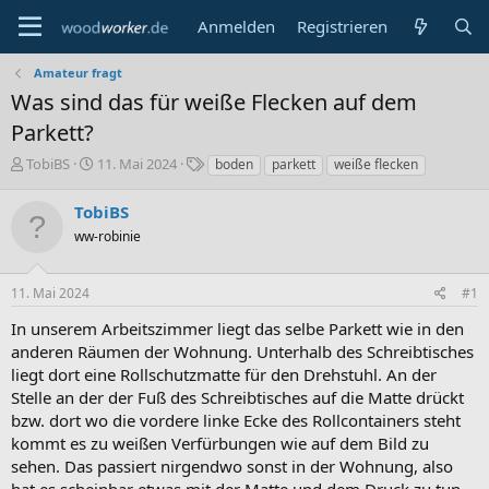
Anmelden
Registrieren
Amateur fragt
Was sind das für weiße Flecken auf dem
Parkett?
E
E
S
TobiBS
11. Mai 2024
boden
parkett
weiße flecken
r
r
c
s
s
h
TobiBS
t
t
l
ww-robinie
e
e
a
l
l
g
l
l
w
11. Mai 2024
#1
e
t
o
r
a
r
In unserem Arbeitszimmer liegt das selbe Parkett wie in den
m
t
anderen Räumen der Wohnung. Unterhalb des Schreibtisches
e
liegt dort eine Rollschutzmatte für den Drehstuhl. An der
Stelle an der der Fuß des Schreibtisches auf die Matte drückt
bzw. dort wo die vordere linke Ecke des Rollcontainers steht
kommt es zu weißen Verfürbungen wie auf dem Bild zu
sehen. Das passiert nirgendwo sonst in der Wohnung, also
hat es scheinbar etwas mit der Matte und dem Druck zu tun.