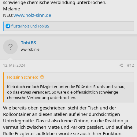
schwierige chemische Verbindung unterbrochen.
Melanie
NEU:
www.holz-sinn.de
R
flüsterholz
und
TobiBS
e
a
k
TobiBS
t
ww-robinie
i
o
n
e
12. Mai 2024
#12
n
:
Holzsinn schrieb:
Kleb doch einfach Filzgleiter unter die Füße des Stuhls und schau,
ob das etwas verändert. So wäre die offensichtlich schwierige
chemische Verbindung unterbrochen.
Wie bereits oben geschrieben, steht der Tisch und der
Rollcontainer an diesen Stellen auf einer durchsichtigen
Unterlegmatte. Das ist also keine Option, da die Reaktion ja
vermutlich zwischen Matte und Parkett passiert. Und auf eine
Rolle Filzgleiter aufkleben würde sie auch ihrer Funktion