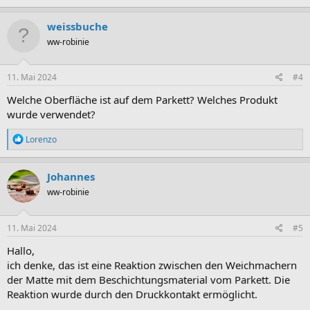
weissbuche
ww-robinie
11. Mai 2024
#4
Welche Oberfläche ist auf dem Parkett? Welches Produkt
wurde verwendet?
R
Lorenzo
e
a
k
Johannes
t
ww-robinie
i
o
n
e
11. Mai 2024
#5
n
:
Hallo,
ich denke, das ist eine Reaktion zwischen den Weichmachern
der Matte mit dem Beschichtungsmaterial vom Parkett. Die
Reaktion wurde durch den Druckkontakt ermöglicht.