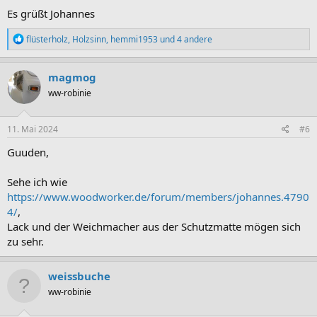
Es grüßt Johannes
R
flüsterholz
,
Holzsinn
,
hemmi1953
und 4 andere
e
a
k
magmog
t
ww-robinie
i
o
n
e
11. Mai 2024
#6
n
:
Guuden,
Sehe ich wie
https://www.woodworker.de/forum/members/johannes.4790
4/
,
Lack und der Weichmacher aus der Schutzmatte mögen sich
zu sehr.
weissbuche
ww-robinie