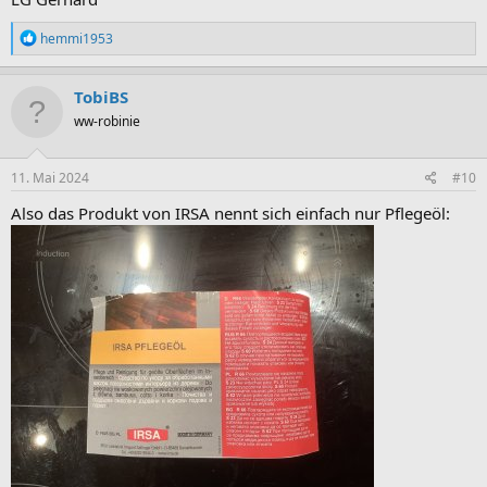
R
hemmi1953
e
a
k
TobiBS
t
ww-robinie
i
o
n
e
11. Mai 2024
#10
n
:
Also das Produkt von IRSA nennt sich einfach nur Pflegeöl: