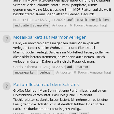
auf 3mm MDF-Platte gefunden habe, habe ich für die sichtbaren
Seitenteile der Schränke, statt 19mm Spanplatte, 16mm
genommen. Meine Idee ist es, die 3mm MDF-Platten auf die weiß
beschichteten 16mm Spanplatten zu kleben. Dadurch...
Kramer
Thema
12. August 2009
auf
beschichtete
kleben
Antworten: 6
Forum:
Amateur fragt
mdfplatte
spanplatte
Mosaikparkett auf Marmor verlegen
Hallo, wir möchten gerne im ganzen Haus Mosaikparkett
verlegen. Leider sind im Wohnzimmer und Flur aktuell
Marmorböden verlegt. Da diese im Mörtelbett liegen, wollen wir
diese nicht heraus stemmen, da wir dann auch neuen Estrich
verlegen müssten. Daher stellt sich die Frage, ob man...
GerritG
Thema
11. August 2009
auf
marmor
Antworten: 0
Forum:
Amateur fragt
mosaikparkett
verlegen
Parfümflecken auf dem Schrank
Großes Malheur! Mein Sohn hat eine Parfümflasche auf einem
Holzschrank verschüttet. Das Holz (Eiche Furnier auf
Tischlerplatte) ist dunkelbraun lasiert. Ich nehme an, es ist eine
Lasur, denn die Holzstruktur ist deutlich fühlbar. Oder ist das
Lack? Die dunkelbraune Lasur ist jetzt völlig...