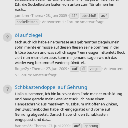
D.h. die Sockelleisten laufen von unten zum Türrahmen hin
nach...
jumibrei
Thema
28. Juni 2009
45°
abschluß
auf
Antworten: 1
Forum:
Amateur fragt
sockelleisten
öl auf ziegel
tach auch ich habe eine terrasse aus gebrannten ziegeln.mein
sohn meinte er müsse auf diesen fliesen seine pommes in der
fritöse backen und was soll ich sagen? ein riesiger frittenfett fleck
ziert nun meine terrasse. kann mir jemand sagen wie ich das
wieder weg bekomme? weder spülmittel...
RogerZy
Thema
27. Juni 2009
Antworten:
auf
öl
ziegel
5
Forum:
Amateur fragt
Schbkastendoppel auf Gehrung
Hallo zusammen, ich bin kurz vor dem Ende meiner Ausbildung
und baue gerade mein Gesellenstück. Ich baue einen
Hängeschrank aus massivem Nussbaum mit offenen Zinken,
den Zwischenboden habe ich eingegratet und vorne auf
Gehrung abgesetzt. Danach habe ich den Schubkasten
eingepasst und das...
hannes85
Thema
27. Juni 2009
auf
gehrung