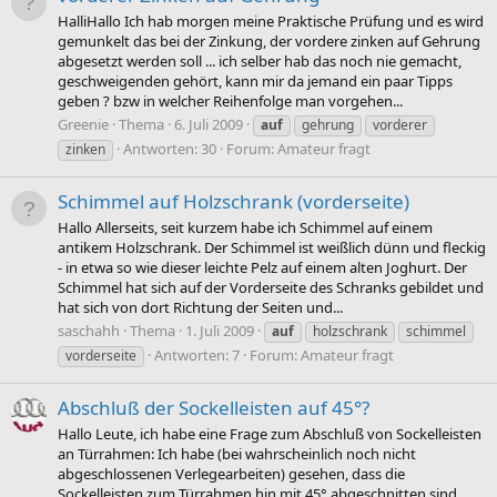
HalliHallo Ich hab morgen meine Praktische Prüfung und es wird
gemunkelt das bei der Zinkung, der vordere zinken auf Gehrung
abgesetzt werden soll ... ich selber hab das noch nie gemacht,
geschweigenden gehört, kann mir da jemand ein paar Tipps
geben ? bzw in welcher Reihenfolge man vorgehen...
Greenie
Thema
6. Juli 2009
auf
gehrung
vorderer
Antworten: 30
Forum:
Amateur fragt
zinken
Schimmel auf Holzschrank (vorderseite)
Hallo Allerseits, seit kurzem habe ich Schimmel auf einem
antikem Holzschrank. Der Schimmel ist weißlich dünn und fleckig
- in etwa so wie dieser leichte Pelz auf einem alten Joghurt. Der
Schimmel hat sich auf der Vorderseite des Schranks gebildet und
hat sich von dort Richtung der Seiten und...
saschahh
Thema
1. Juli 2009
auf
holzschrank
schimmel
Antworten: 7
Forum:
Amateur fragt
vorderseite
Abschluß der Sockelleisten auf 45°?
Hallo Leute, ich habe eine Frage zum Abschluß von Sockelleisten
an Türrahmen: Ich habe (bei wahrscheinlich noch nicht
abgeschlossenen Verlegearbeiten) gesehen, dass die
Sockelleisten zum Türrahmen hin mit 45° abgeschnitten sind.