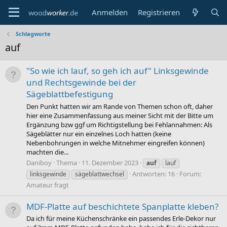
Anmelden
Registrieren
Schlagworte
auf
"So wie ich lauf, so geh ich auf" Linksgewinde
und Rechtsgewinde bei der
Sägeblattbefestigung
Den Punkt hatten wir am Rande von Themen schon oft, daher
hier eine Zusammenfassung aus meiner Sicht mit der Bitte um
Ergänzung bzw ggf um Richtigstellung bei Fehlannahmen: Als
Sägeblätter nur ein einzelnes Loch hatten (keine
Nebenbohrungen in welche Mitnehmer eingreifen können)
machten die...
Daniboy
Thema
11. Dezember 2023
auf
lauf
Antworten: 16
Forum:
linksgewinde
sägeblattwechsel
Amateur fragt
MDF-Platte auf beschichtete Spanplatte kleben?
Da ich für meine Küchenschränke ein passendes Erle-Dekor nur