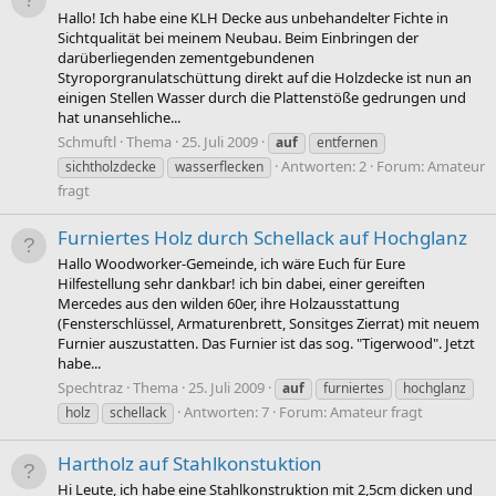
Hallo! Ich habe eine KLH Decke aus unbehandelter Fichte in
Sichtqualität bei meinem Neubau. Beim Einbringen der
darüberliegenden zementgebundenen
Styroporgranulatschüttung direkt auf die Holzdecke ist nun an
einigen Stellen Wasser durch die Plattenstöße gedrungen und
hat unansehliche...
Schmuftl
Thema
25. Juli 2009
auf
entfernen
Antworten: 2
Forum:
Amateur
sichtholzdecke
wasserflecken
fragt
Furniertes Holz durch Schellack auf Hochglanz
Hallo Woodworker-Gemeinde, ich wäre Euch für Eure
Hilfestellung sehr dankbar! ich bin dabei, einer gereiften
Mercedes aus den wilden 60er, ihre Holzausstattung
(Fensterschlüssel, Armaturenbrett, Sonsitges Zierrat) mit neuem
Furnier auszustatten. Das Furnier ist das sog. "Tigerwood". Jetzt
habe...
Spechtraz
Thema
25. Juli 2009
auf
furniertes
hochglanz
Antworten: 7
Forum:
Amateur fragt
holz
schellack
Hartholz auf Stahlkonstuktion
Hi Leute, ich habe eine Stahlkonstruktion mit 2,5cm dicken und