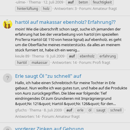
-ulme-
Thema
12. Juli 2009
auf
beton
feuchtigkeit
Antworten: 3
Forum:
Amateur fragt
hinterlüftung
holz
hartöl auf makassar ebenholz? Erfahrung??
moin! Wie die überschrift schon sagt, suche ich jemanden der
erfahrung hat bei der verarbeitung von hartöl (im speziellen
ProTerra Hartöl GE 110 von hesse lignal) auf ebenholz. es geht
um die Oberfläche meines meisterstücks. da alles an meinem
stück furniert ist, habe ich ein wenig...
keule 89
Thema
9. Juli 2009
auf
ebenholz
erfahrung
Antworten: 14
Forum:
Profi fragt
hartöl
makassar
Erle saugt Öl "zu schnell" auf
Hallo, ich habe einen Schreibtisch für meine Tochter in Erle
gebaut. Nun wollte ich was gutes tun, und habe auf die Produkte
von Auro zurückgegriffen. Die Idee war folgende: Tief
eindringendes Öl zum Grundieren mit Imprägniergrund
&quot;Nr. 121&quot; Hartöl &quot;Nr. 126&quot; für den...
gfuchs
Thema
8. Juli 2009
auf
erle
öl
saugt
schnell
Antworten: 14
Forum:
Amateur fragt
vorderer Zinken auf Gehrung