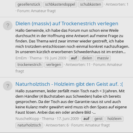
Antworten: 1
gesellenstück
schbkastendoppel
schubkästen
Forum:
Amateur fragt
Dielen (massiv) auf Trockenestrich verlegen
Hallo Gemeinde, ich habe das Forum nun schon eine Weile
durchsucht in der Hoffnung eine Antwort auf meine Frage zu
finden. Das Thema wird zwar immer wieder gestreift, ich habe
mich trotzdem entschlossen noch einmal konkret nachzufragen.
In unserem kürzlich erworbenen Schwedenhaus ist im ersten...
EmEm
Thema
19. Juni 2009
auf
dielen
massiv
Antworten: 11
Forum:
Amateur
trockenestrich
verlegen
fragt
Naturholztisch - Holzleim gibt den Geist auf. :(
Hallo zusammen, leider zerfällt mein Tisch nach < 3 Jahren. Mit
dem Händler (4 Buchstaben aus Schweden) habe ich bereits
gesprochen. Da der Tisch aus der Garantie raus ist und auch
keine Kulanz mehr gewährt wird muss ich den Spass auf eigene
Faust lösen. Anbei das ein oder andere Bild -...
NuschelKopp
Thema
17. Juni 2009
auf
geist
holzleim
Antworten: 6
Forum:
Amateur fragt
naturholztisch