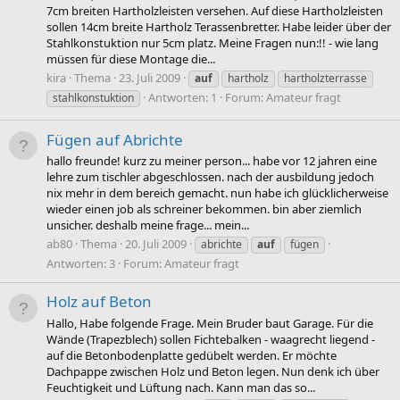
7cm breiten Hartholzleisten versehen. Auf diese Hartholzleisten
sollen 14cm breite Hartholz Terassenbretter. Habe leider über der
Stahlkonstuktion nur 5cm platz. Meine Fragen nun:!! - wie lang
müssen für diese Montage die...
kira
Thema
23. Juli 2009
auf
hartholz
hartholzterrasse
Antworten: 1
Forum:
Amateur fragt
stahlkonstuktion
Fügen auf Abrichte
hallo freunde! kurz zu meiner person... habe vor 12 jahren eine
lehre zum tischler abgeschlossen. nach der ausbildung jedoch
nix mehr in dem bereich gemacht. nun habe ich glücklicherweise
wieder einen job als schreiner bekommen. bin aber ziemlich
unsicher. deshalb meine frage... mein...
ab80
Thema
20. Juli 2009
abrichte
auf
fügen
Antworten: 3
Forum:
Amateur fragt
Holz auf Beton
Hallo, Habe folgende Frage. Mein Bruder baut Garage. Für die
Wände (Trapezblech) sollen Fichtebalken - waagrecht liegend -
auf die Betonbodenplatte gedübelt werden. Er möchte
Dachpappe zwischen Holz und Beton legen. Nun denk ich über
Feuchtigkeit und Lüftung nach. Kann man das so...