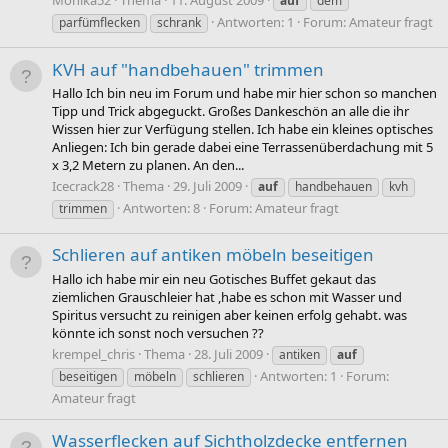
Monika52
Thema
11. August 2009
auf
dem
Antworten: 1
Forum:
Amateur fragt
parfümflecken
schrank
KVH auf "handbehauen" trimmen
Hallo Ich bin neu im Forum und habe mir hier schon so manchen
Tipp und Trick abgeguckt. Großes Dankeschön an alle die ihr
Wissen hier zur Verfügung stellen. Ich habe ein kleines optisches
Anliegen: Ich bin gerade dabei eine Terrassenüberdachung mit 5
x 3,2 Metern zu planen. An den...
Icecrack28
Thema
29. Juli 2009
auf
handbehauen
kvh
Antworten: 8
Forum:
Amateur fragt
trimmen
Schlieren auf antiken möbeln beseitigen
Hallo ich habe mir ein neu Gotisches Buffet gekaut das
ziemlichen Grauschleier hat ,habe es schon mit Wasser und
Spiritus versucht zu reinigen aber keinen erfolg gehabt. was
könnte ich sonst noch versuchen ??
krempel_chris
Thema
28. Juli 2009
antiken
auf
Antworten: 1
Forum:
beseitigen
möbeln
schlieren
Amateur fragt
Wasserflecken auf Sichtholzdecke entfernen