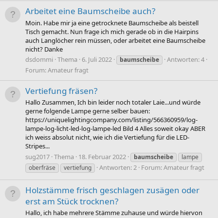
Arbeitet eine Baumscheibe auch?
Moin. Habe mir ja eine getrocknete Baumscheibe als beistell
Tisch gemacht. Nun frage ich mich gerade ob in die Hairpins
auch Langlöcher rein müssen, oder arbeitet eine Baumscheibe
nicht? Danke
dsdommi
Thema
6. Juli 2022
Antworten: 4
baumscheibe
Forum:
Amateur fragt
Vertiefung fräsen?
Hallo Zusammen, Ich bin leider noch totaler Laie...und würde
gerne folgende Lampe gerne selber bauen:
https://uniquelightingcompany.com/listing/566360959/log-
lampe-log-licht-led-log-lampe-led Bild 4 Alles soweit okay ABER
ich weiss absolut nicht, wie ich die Vertiefung für die LED-
Stripes...
sug2017
Thema
18. Februar 2022
baumscheibe
lampe
Antworten: 2
Forum:
Amateur fragt
oberfräse
vertiefung
Holzstämme frisch geschlagen zusägen oder
erst am Stück trocknen?
Hallo, ich habe mehrere Stämme zuhause und würde hiervon