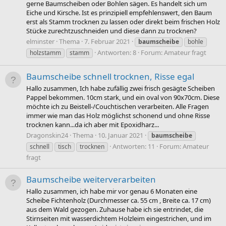
gerne Baumscheiben oder Bohlen sägen. Es handelt sich um
Eiche und Kirsche. Ist es prinzipiell empfehlenswert, den Baum
erst als Stamm trocknen zu lassen oder direkt beim frischen Holz
Stücke zurechtzuschneiden und diese dann zu trocknen?
elminster
Thema
7. Februar 2021
baumscheibe
bohle
Antworten: 8
Forum:
Amateur fragt
holzstamm
stamm
Baumscheibe schnell trocknen, Risse egal
Hallo zusammen, Ich habe zufällig zwei frisch gesägte Scheiben
Pappel bekommen. 10cm stark, und ein oval von 90x70cm. Diese
möchte ich zu Beistell-/Couchtischen verarbeiten. Alle Fragen
immer wie man das Holz möglichst schonend und ohne Risse
trocknen kann...da ich aber mit Epoxidharz...
Dragonskin24
Thema
10. Januar 2021
baumscheibe
Antworten: 11
Forum:
Amateur
schnell
tisch
trocknen
fragt
Baumscheibe weiterverarbeiten
Hallo zusammen, ich habe mir vor genau 6 Monaten eine
Scheibe Fichtenholz (Durchmesser ca. 55 cm , Breite ca. 17 cm)
aus dem Wald gezogen. Zuhause habe ich sie entrindet, die
Stirnseiten mit wasserdichtem Holzleim eingestrichen, und im