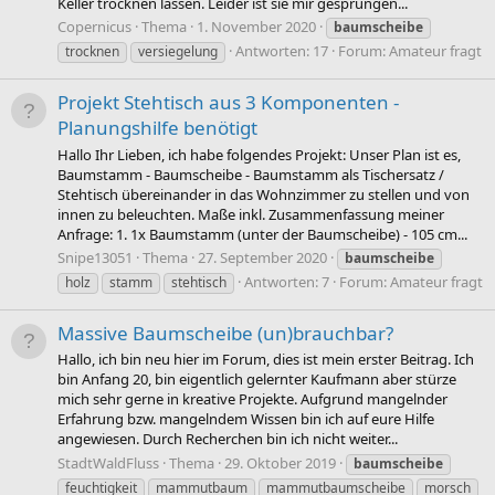
Keller trocknen lassen. Leider ist sie mir gesprungen...
Copernicus
Thema
1. November 2020
baumscheibe
Antworten: 17
Forum:
Amateur fragt
trocknen
versiegelung
Projekt Stehtisch aus 3 Komponenten -
Planungshilfe benötigt
Hallo Ihr Lieben, ich habe folgendes Projekt: Unser Plan ist es,
Baumstamm - Baumscheibe - Baumstamm als Tischersatz /
Stehtisch übereinander in das Wohnzimmer zu stellen und von
innen zu beleuchten. Maße inkl. Zusammenfassung meiner
Anfrage: 1. 1x Baumstamm (unter der Baumscheibe) - 105 cm...
Snipe13051
Thema
27. September 2020
baumscheibe
Antworten: 7
Forum:
Amateur fragt
holz
stamm
stehtisch
Massive Baumscheibe (un)brauchbar?
Hallo, ich bin neu hier im Forum, dies ist mein erster Beitrag. Ich
bin Anfang 20, bin eigentlich gelernter Kaufmann aber stürze
mich sehr gerne in kreative Projekte. Aufgrund mangelnder
Erfahrung bzw. mangelndem Wissen bin ich auf eure Hilfe
angewiesen. Durch Recherchen bin ich nicht weiter...
StadtWaldFluss
Thema
29. Oktober 2019
baumscheibe
feuchtigkeit
mammutbaum
mammutbaumscheibe
morsch