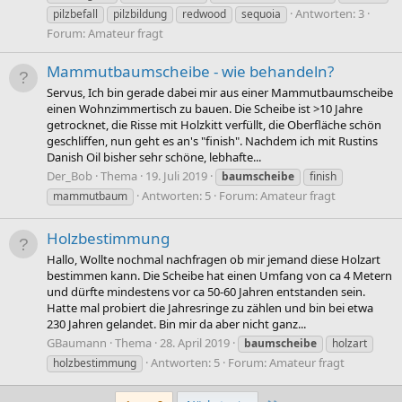
Antworten: 3
pilzbefall
pilzbildung
redwood
sequoia
Forum:
Amateur fragt
Mammutbaumscheibe - wie behandeln?
Servus, Ich bin gerade dabei mir aus einer Mammutbaumscheibe
einen Wohnzimmertisch zu bauen. Die Scheibe ist >10 Jahre
getrocknet, die Risse mit Holzkitt verfüllt, die Oberfläche schön
geschliffen, nun geht es an's "finish". Nachdem ich mit Rustins
Danish Oil bisher sehr schöne, lebhafte...
Der_Bob
Thema
19. Juli 2019
baumscheibe
finish
Antworten: 5
Forum:
Amateur fragt
mammutbaum
Holzbestimmung
Hallo, Wollte nochmal nachfragen ob mir jemand diese Holzart
bestimmen kann. Die Scheibe hat einen Umfang von ca 4 Metern
und dürfte mindestens vor ca 50-60 Jahren entstanden sein.
Hatte mal probiert die Jahresringe zu zählen und bin bei etwa
230 Jahren gelandet. Bin mir da aber nicht ganz...
GBaumann
Thema
28. April 2019
baumscheibe
holzart
Antworten: 5
Forum:
Amateur fragt
holzbestimmung