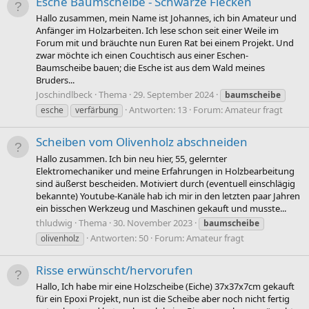
Esche Baumscheibe - Schwarze Flecken
Hallo zusammen, mein Name ist Johannes, ich bin Amateur und
Anfänger im Holzarbeiten. Ich lese schon seit einer Weile im
Forum mit und bräuchte nun Euren Rat bei einem Projekt. Und
zwar möchte ich einen Couchtisch aus einer Eschen-
Baumscheibe bauen; die Esche ist aus dem Wald meines
Bruders...
Joschindlbeck
Thema
29. September 2024
baumscheibe
Antworten: 13
Forum:
Amateur fragt
esche
verfärbung
Scheiben vom Olivenholz abschneiden
Hallo zusammen. Ich bin neu hier, 55, gelernter
Elektromechaniker und meine Erfahrungen in Holzbearbeitung
sind äußerst bescheiden. Motiviert durch (eventuell einschlägig
bekannte) Youtube-Kanäle hab ich mir in den letzten paar Jahren
ein bisschen Werkzeug und Maschinen gekauft und musste...
thludwig
Thema
30. November 2023
baumscheibe
Antworten: 50
Forum:
Amateur fragt
olivenholz
Risse erwünscht/hervorufen
Hallo, Ich habe mir eine Holzscheibe (Eiche) 37x37x7cm gekauft
für ein Epoxi Projekt, nun ist die Scheibe aber noch nicht fertig