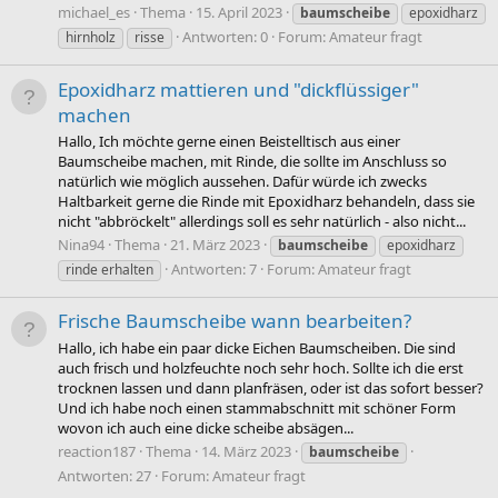
michael_es
Thema
15. April 2023
baumscheibe
epoxidharz
Antworten: 0
Forum:
Amateur fragt
hirnholz
risse
Epoxidharz mattieren und "dickflüssiger"
machen
Hallo, Ich möchte gerne einen Beistelltisch aus einer
Baumscheibe machen, mit Rinde, die sollte im Anschluss so
natürlich wie möglich aussehen. Dafür würde ich zwecks
Haltbarkeit gerne die Rinde mit Epoxidharz behandeln, dass sie
nicht "abbröckelt" allerdings soll es sehr natürlich - also nicht...
Nina94
Thema
21. März 2023
baumscheibe
epoxidharz
Antworten: 7
Forum:
Amateur fragt
rinde erhalten
Frische Baumscheibe wann bearbeiten?
Hallo, ich habe ein paar dicke Eichen Baumscheiben. Die sind
auch frisch und holzfeuchte noch sehr hoch. Sollte ich die erst
trocknen lassen und dann planfräsen, oder ist das sofort besser?
Und ich habe noch einen stammabschnitt mit schöner Form
wovon ich auch eine dicke scheibe absägen...
reaction187
Thema
14. März 2023
baumscheibe
Antworten: 27
Forum:
Amateur fragt