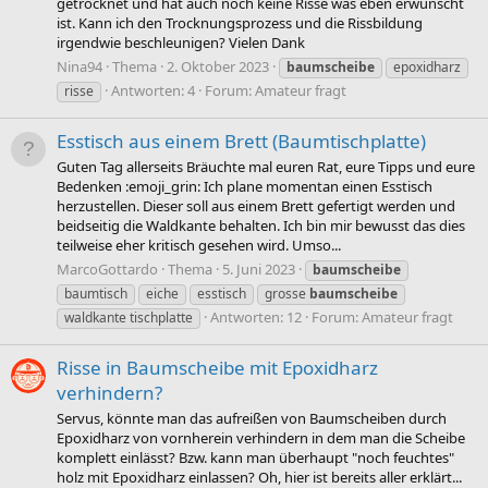
getrocknet und hat auch noch keine Risse was eben erwünscht
ist. Kann ich den Trocknungsprozess und die Rissbildung
irgendwie beschleunigen? Vielen Dank
Nina94
Thema
2. Oktober 2023
baumscheibe
epoxidharz
Antworten: 4
Forum:
Amateur fragt
risse
Esstisch aus einem Brett (Baumtischplatte)
Guten Tag allerseits Bräuchte mal euren Rat, eure Tipps und eure
Bedenken :emoji_grin: Ich plane momentan einen Esstisch
herzustellen. Dieser soll aus einem Brett gefertigt werden und
beidseitig die Waldkante behalten. Ich bin mir bewusst das dies
teilweise eher kritisch gesehen wird. Umso...
MarcoGottardo
Thema
5. Juni 2023
baumscheibe
baumtisch
eiche
esstisch
grosse
baumscheibe
Antworten: 12
Forum:
Amateur fragt
waldkante tischplatte
Risse in Baumscheibe mit Epoxidharz
verhindern?
Servus, könnte man das aufreißen von Baumscheiben durch
Epoxidharz von vornherein verhindern in dem man die Scheibe
komplett einlässt? Bzw. kann man überhaupt "noch feuchtes"
holz mit Epoxidharz einlassen? Oh, hier ist bereits aller erklärt...