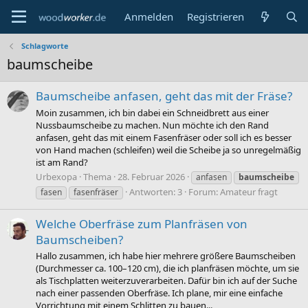
Anmelden
Registrieren
Schlagworte
baumscheibe
Baumscheibe anfasen, geht das mit der Fräse?
Moin zusammen, ich bin dabei ein Schneidbrett aus einer
Nussbaumscheibe zu machen. Nun möchte ich den Rand
anfasen, geht das mit einem Fasenfräser oder soll ich es besser
von Hand machen (schleifen) weil die Scheibe ja so unregelmäßig
ist am Rand?
Urbexopa
Thema
28. Februar 2026
anfasen
baumscheibe
Antworten: 3
Forum:
Amateur fragt
fasen
fasenfräser
Welche Oberfräse zum Planfräsen von
Baumscheiben?
Hallo zusammen, ich habe hier mehrere größere Baumscheiben
(Durchmesser ca. 100–120 cm), die ich planfräsen möchte, um sie
als Tischplatten weiterzuverarbeiten. Dafür bin ich auf der Suche
nach einer passenden Oberfräse. Ich plane, mir eine einfache
Vorrichtung mit einem Schlitten zu bauen...