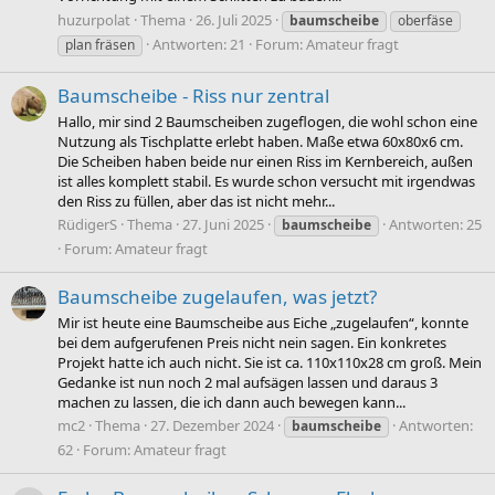
huzurpolat
Thema
26. Juli 2025
baumscheibe
oberfäse
Antworten: 21
Forum:
Amateur fragt
plan fräsen
Baumscheibe - Riss nur zentral
Hallo, mir sind 2 Baumscheiben zugeflogen, die wohl schon eine
Nutzung als Tischplatte erlebt haben. Maße etwa 60x80x6 cm.
Die Scheiben haben beide nur einen Riss im Kernbereich, außen
ist alles komplett stabil. Es wurde schon versucht mit irgendwas
den Riss zu füllen, aber das ist nicht mehr...
RüdigerS
Thema
27. Juni 2025
Antworten: 25
baumscheibe
Forum:
Amateur fragt
Baumscheibe zugelaufen, was jetzt?
Mir ist heute eine Baumscheibe aus Eiche „zugelaufen“, konnte
bei dem aufgerufenen Preis nicht nein sagen. Ein konkretes
Projekt hatte ich auch nicht. Sie ist ca. 110x110x28 cm groß. Mein
Gedanke ist nun noch 2 mal aufsägen lassen und daraus 3
machen zu lassen, die ich dann auch bewegen kann...
mc2
Thema
27. Dezember 2024
Antworten:
baumscheibe
62
Forum:
Amateur fragt