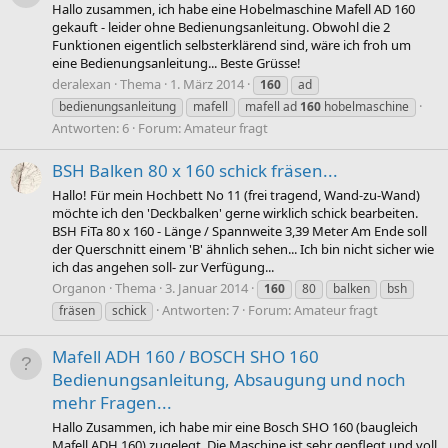
Hallo zusammen, ich habe eine Hobelmaschine Mafell AD 160
gekauft - leider ohne Bedienungsanleitung. Obwohl die 2
Funktionen eigentlich selbsterklärend sind, wäre ich froh um
eine Bedienungsanleitung... Beste Grüsse!
deralexan
Thema
1. März 2014
160
ad
bedienungsanleitung
mafell
mafell ad
160
hobelmaschine
Antworten: 6
Forum:
Amateur fragt
BSH Balken 80 x 160 schick fräsen...
Hallo! Für mein Hochbett No 11 (frei tragend, Wand-zu-Wand)
möchte ich den 'Deckbalken' gerne wirklich schick bearbeiten.
BSH FiTa 80 x 160 - Länge / Spannweite 3,39 Meter Am Ende soll
der Querschnitt einem 'B' ähnlich sehen... Ich bin nicht sicher wie
ich das angehen soll- zur Verfügung...
Organon
Thema
3. Januar 2014
160
80
balken
bsh
Antworten: 7
Forum:
Amateur fragt
fräsen
schick
Mafell ADH 160 / BOSCH SHO 160
Bedienungsanleitung, Absaugung und noch
mehr Fragen...
Hallo Zusammen, ich habe mir eine Bosch SHO 160 (baugleich
Mafell ADH 160) zugelegt. Die Maschine ist sehr gepflegt und voll