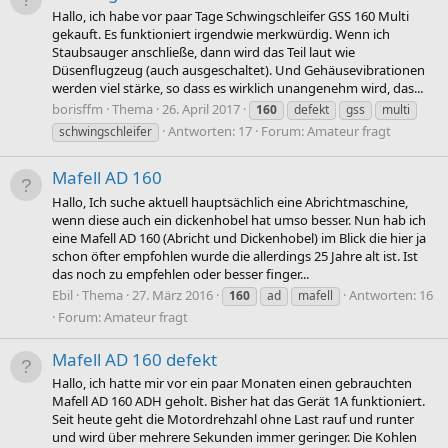
Hallo, ich habe vor paar Tage Schwingschleifer GSS 160 Multi
gekauft. Es funktioniert irgendwie merkwürdig. Wenn ich
Staubsauger anschließe, dann wird das Teil laut wie
Düsenflugzeug (auch ausgeschaltet). Und Gehäusevibrationen
werden viel stärke, so dass es wirklich unangenehm wird, das...
borisffm
Thema
26. April 2017
160
defekt
gss
multi
Antworten: 17
Forum:
Amateur fragt
schwingschleifer
Mafell AD 160
Hallo, Ich suche aktuell hauptsächlich eine Abrichtmaschine,
wenn diese auch ein dickenhobel hat umso besser. Nun hab ich
eine Mafell AD 160 (Abricht und Dickenhobel) im Blick die hier ja
schon öfter empfohlen wurde die allerdings 25 Jahre alt ist. Ist
das noch zu empfehlen oder besser finger...
Ebil
Thema
27. März 2016
Antworten: 16
160
ad
mafell
Forum:
Amateur fragt
Mafell AD 160 defekt
Hallo, ich hatte mir vor ein paar Monaten einen gebrauchten
Mafell AD 160 ADH geholt. Bisher hat das Gerät 1A funktioniert.
Seit heute geht die Motordrehzahl ohne Last rauf und runter
und wird über mehrere Sekunden immer geringer. Die Kohlen