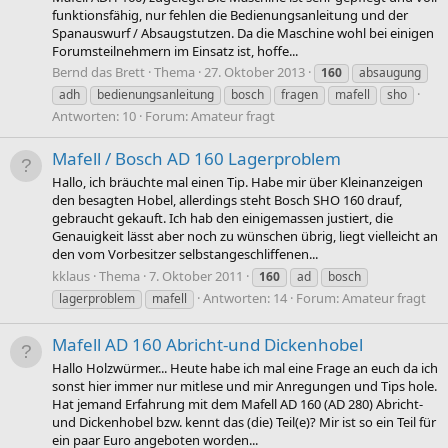
funktionsfähig, nur fehlen die Bedienungsanleitung und der
Spanauswurf / Absaugstutzen. Da die Maschine wohl bei einigen
Forumsteilnehmern im Einsatz ist, hoffe...
Bernd das Brett
Thema
27. Oktober 2013
160
absaugung
adh
bedienungsanleitung
bosch
fragen
mafell
sho
Antworten: 10
Forum:
Amateur fragt
Mafell / Bosch AD 160 Lagerproblem
Hallo, ich bräuchte mal einen Tip. Habe mir über Kleinanzeigen
den besagten Hobel, allerdings steht Bosch SHO 160 drauf,
gebraucht gekauft. Ich hab den einigemassen justiert, die
Genauigkeit lässt aber noch zu wünschen übrig, liegt vielleicht an
den vom Vorbesitzer selbstangeschliffenen...
kklaus
Thema
7. Oktober 2011
160
ad
bosch
Antworten: 14
Forum:
Amateur fragt
lagerproblem
mafell
Mafell AD 160 Abricht-und Dickenhobel
Hallo Holzwürmer... Heute habe ich mal eine Frage an euch da ich
sonst hier immer nur mitlese und mir Anregungen und Tips hole.
Hat jemand Erfahrung mit dem Mafell AD 160 (AD 280) Abricht-
und Dickenhobel bzw. kennt das (die) Teil(e)? Mir ist so ein Teil für
ein paar Euro angeboten worden...