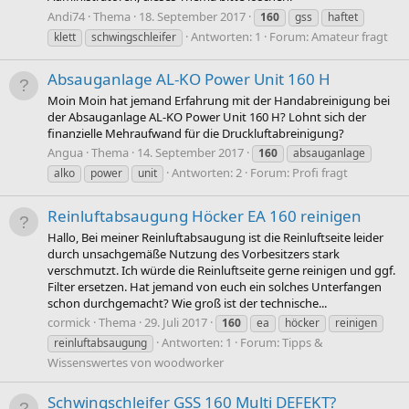
Andi74
Thema
18. September 2017
160
gss
haftet
Antworten: 1
Forum:
Amateur fragt
klett
schwingschleifer
Absauganlage AL-KO Power Unit 160 H
Moin Moin hat jemand Erfahrung mit der Handabreinigung bei
der Absauganlage AL-KO Power Unit 160 H? Lohnt sich der
finanzielle Mehraufwand für die Druckluftabreinigung?
Angua
Thema
14. September 2017
160
absauganlage
Antworten: 2
Forum:
Profi fragt
alko
power
unit
Reinluftabsaugung Höcker EA 160 reinigen
Hallo, Bei meiner Reinluftabsaugung ist die Reinluftseite leider
durch unsachgemäße Nutzung des Vorbesitzers stark
verschmutzt. Ich würde die Reinluftseite gerne reinigen und ggf.
Filter ersetzen. Hat jemand von euch ein solches Unterfangen
schon durchgemacht? Wie groß ist der technische...
cormick
Thema
29. Juli 2017
160
ea
höcker
reinigen
Antworten: 1
Forum:
Tipps &
reinluftabsaugung
Wissenswertes von woodworker
Schwingschleifer GSS 160 Multi DEFEKT?