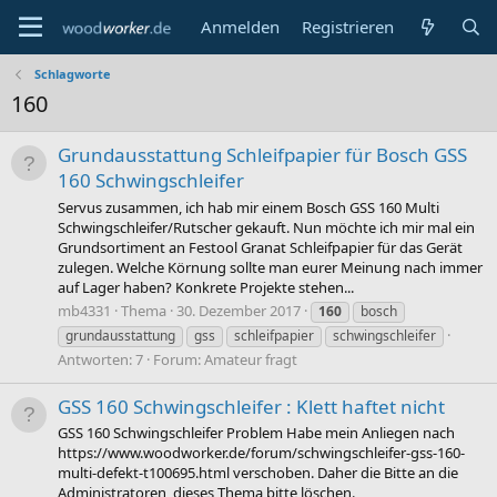
Anmelden
Registrieren
Schlagworte
160
Grundausstattung Schleifpapier für Bosch GSS
160 Schwingschleifer
Servus zusammen, ich hab mir einem Bosch GSS 160 Multi
Schwingschleifer/Rutscher gekauft. Nun möchte ich mir mal ein
Grundsortiment an Festool Granat Schleifpapier für das Gerät
zulegen. Welche Körnung sollte man eurer Meinung nach immer
auf Lager haben? Konkrete Projekte stehen...
mb4331
Thema
30. Dezember 2017
160
bosch
grundausstattung
gss
schleifpapier
schwingschleifer
Antworten: 7
Forum:
Amateur fragt
GSS 160 Schwingschleifer : Klett haftet nicht
GSS 160 Schwingschleifer Problem Habe mein Anliegen nach
https://www.woodworker.de/forum/schwingschleifer-gss-160-
multi-defekt-t100695.html verschoben. Daher die Bitte an die
Administratoren, dieses Thema bitte löschen.