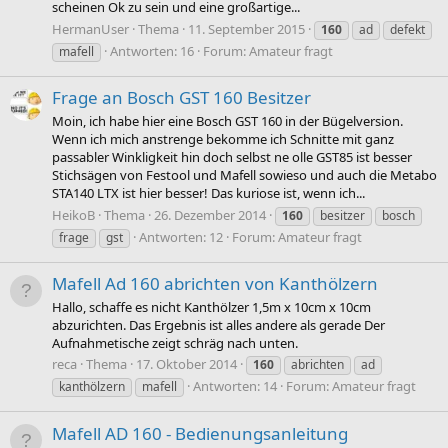
scheinen Ok zu sein und eine großartige...
HermanUser
Thema
11. September 2015
160
ad
defekt
Antworten: 16
Forum:
Amateur fragt
mafell
Frage an Bosch GST 160 Besitzer
Moin, ich habe hier eine Bosch GST 160 in der Bügelversion.
Wenn ich mich anstrenge bekomme ich Schnitte mit ganz
passabler Winkligkeit hin doch selbst ne olle GST85 ist besser
Stichsägen von Festool und Mafell sowieso und auch die Metabo
STA140 LTX ist hier besser! Das kuriose ist, wenn ich...
HeikoB
Thema
26. Dezember 2014
160
besitzer
bosch
Antworten: 12
Forum:
Amateur fragt
frage
gst
Mafell Ad 160 abrichten von Kanthölzern
Hallo, schaffe es nicht Kanthölzer 1,5m x 10cm x 10cm
abzurichten. Das Ergebnis ist alles andere als gerade Der
Aufnahmetische zeigt schräg nach unten.
reca
Thema
17. Oktober 2014
160
abrichten
ad
Antworten: 14
Forum:
Amateur fragt
kanthölzern
mafell
Mafell AD 160 - Bedienungsanleitung