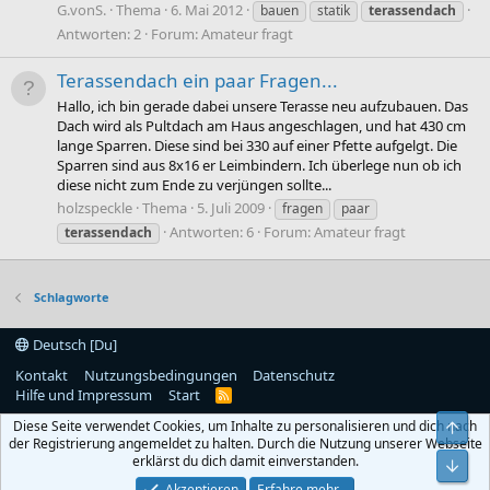
G.vonS.
Thema
6. Mai 2012
bauen
statik
terassendach
Antworten: 2
Forum:
Amateur fragt
Terassendach ein paar Fragen...
Hallo, ich bin gerade dabei unsere Terasse neu aufzubauen. Das
Dach wird als Pultdach am Haus angeschlagen, und hat 430 cm
lange Sparren. Diese sind bei 330 auf einer Pfette aufgelgt. Die
Sparren sind aus 8x16 er Leimbindern. Ich überlege nun ob ich
diese nicht zum Ende zu verjüngen sollte...
holzspeckle
Thema
5. Juli 2009
fragen
paar
Antworten: 6
Forum:
Amateur fragt
terassendach
Schlagworte
Deutsch [Du]
Kontakt
Nutzungsbedingungen
Datenschutz
Hilfe und Impressum
Start
R
S
Diese Seite verwendet Cookies, um Inhalte zu personalisieren und dich nach
Obe
S
der Registrierung angemeldet zu halten. Durch die Nutzung unserer Webseite
erklärst du dich damit einverstanden.
Unt
Akzeptieren
Erfahre mehr…