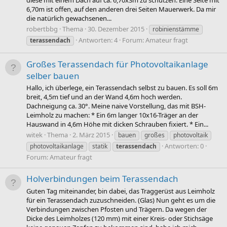
diese mit einem Dach auf ca. 6,70x3m zu schützen. Eine Seite mit
6,70m ist offen, auf den anderen drei Seiten Mauerwerk. Da mir
die natürlich gewachsenen...
robertbbg
Thema
30. Dezember 2015
robinienstämme
Antworten: 4
Forum:
Amateur fragt
terassendach
Großes Terassendach für Photovoltaikanlage
selber bauen
Hallo, ich überlege, ein Terassendach selbst zu bauen. Es soll 6m
breit, 4,5m tief und an der Wand 4,6m hoch werden.
Dachneigung ca. 30°. Meine naive Vorstellung, das mit BSH-
Leimholz zu machen: * Ein 6m langer 10x16-Träger an der
Hauswand in 4,6m Höhe mit dicken Schrauben fixiert. * Ein...
witek
Thema
2. März 2015
bauen
großes
photovoltaik
Antworten: 0
photovoltaikanlage
statik
terassendach
Forum:
Amateur fragt
Holverbindungen beim Terassendach
Guten Tag miteinander, bin dabei, das Traggerüst aus Leimholz
für ein Terassendach zuzuschneiden. (Glas) Nun geht es um die
Verbindungen zwischen Pfosten und Trägern. Da wegen der
Dicke des Leimholzes (120 mm) mit einer Kreis- oder Stichsäge