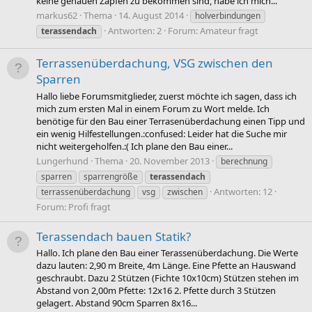
keine genauen Zapfen zu bekommen sind, habe ich mich...
markus62
Thema
14. August 2014
holverbindungen
Antworten: 2
Forum:
Amateur fragt
terassendach
Terrassenüberdachung, VSG zwischen den
Sparren
Hallo liebe Forumsmitglieder, zuerst möchte ich sagen, dass ich
mich zum ersten Mal in einem Forum zu Wort melde. Ich
benötige für den Bau einer Terrasenüberdachung einen Tipp und
ein wenig Hilfestellungen.:confused: Leider hat die Suche mir
nicht weitergeholfen.:( Ich plane den Bau einer...
Lungerhund
Thema
20. November 2013
berechnung
sparren
sparrengröße
terassendach
Antworten: 12
terrassenüberdachung
vsg
zwischen
Forum:
Profi fragt
Terassendach bauen Statik?
Hallo. Ich plane den Bau einer Terassenüberdachung. Die Werte
dazu lauten: 2,90 m Breite, 4m Länge. Eine Pfette an Hauswand
geschraubt. Dazu 2 Stützen (Fichte 10x10cm) Stützen stehen im
Abstand von 2,00m Pfette: 12x16 2. Pfette durch 3 Stützen
gelagert. Abstand 90cm Sparren 8x16...