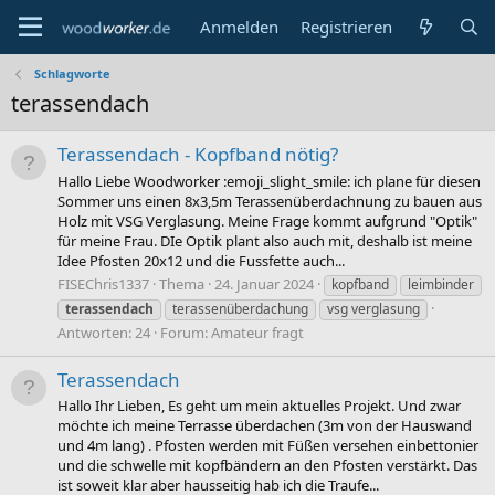
Anmelden
Registrieren
Schlagworte
terassendach
Terassendach - Kopfband nötig?
Hallo Liebe Woodworker :emoji_slight_smile: ich plane für diesen
Sommer uns einen 8x3,5m Terassenüberdachnung zu bauen aus
Holz mit VSG Verglasung. Meine Frage kommt aufgrund "Optik"
für meine Frau. DIe Optik plant also auch mit, deshalb ist meine
Idee Pfosten 20x12 und die Fussfette auch...
FISEChris1337
Thema
24. Januar 2024
kopfband
leimbinder
terassendach
terassenüberdachung
vsg verglasung
Antworten: 24
Forum:
Amateur fragt
Terassendach
Hallo Ihr Lieben, Es geht um mein aktuelles Projekt. Und zwar
möchte ich meine Terrasse überdachen (3m von der Hauswand
und 4m lang) . Pfosten werden mit Füßen versehen einbettonier
und die schwelle mit kopfbändern an den Pfosten verstärkt. Das
ist soweit klar aber hausseitig hab ich die Traufe...