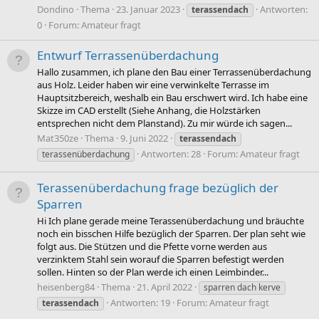
Dondino
Thema
23. Januar 2023
Antworten:
terassendach
0
Forum:
Amateur fragt
Entwurf Terrassenüberdachung
Hallo zusammen, ich plane den Bau einer Terrassenüberdachung
aus Holz. Leider haben wir eine verwinkelte Terrasse im
Hauptsitzbereich, weshalb ein Bau erschwert wird. Ich habe eine
Skizze im CAD erstellt (Siehe Anhang, die Holzstärken
entsprechen nicht dem Planstand). Zu mir würde ich sagen...
Mat350ze
Thema
9. Juni 2022
terassendach
Antworten: 28
Forum:
Amateur fragt
terassenüberdachung
Terassenüberdachung frage bezüglich der
Sparren
Hi Ich plane gerade meine Terassenüberdachung und bräuchte
noch ein bisschen Hilfe bezüglich der Sparren. Der plan seht wie
folgt aus. Die Stützen und die Pfette vorne werden aus
verzinktem Stahl sein worauf die Sparren befestigt werden
sollen. Hinten so der Plan werde ich einen Leimbinder...
heisenberg84
Thema
21. April 2022
sparren dach kerve
Antworten: 19
Forum:
Amateur fragt
terassendach