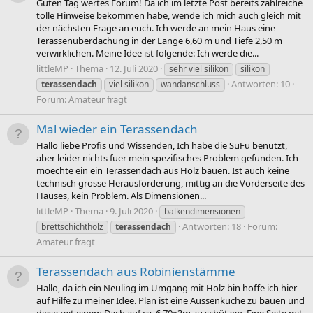
Guten Tag wertes Forum! Da ich im letzte Post bereits zahlreiche
tolle Hinweise bekommen habe, wende ich mich auch gleich mit
der nächsten Frage an euch. Ich werde an mein Haus eine
Terassenüberdachung in der Länge 6,60 m und Tiefe 2,50 m
verwirklichen. Meine Idee ist folgende: Ich werde die...
littleMP
Thema
12. Juli 2020
sehr viel silikon
silikon
Antworten: 10
terassendach
viel silikon
wandanschluss
Forum:
Amateur fragt
Mal wieder ein Terassendach
Hallo liebe Profis und Wissenden, Ich habe die SuFu benutzt,
aber leider nichts fuer mein spezifisches Problem gefunden. Ich
moechte ein ein Terassendach aus Holz bauen. Ist auch keine
technisch grosse Herausforderung, mittig an die Vorderseite des
Hauses, kein Problem. Als Dimensionen...
littleMP
Thema
9. Juli 2020
balkendimensionen
Antworten: 18
Forum:
brettschichtholz
terassendach
Amateur fragt
Terassendach aus Robinienstämme
Hallo, da ich ein Neuling im Umgang mit Holz bin hoffe ich hier
auf Hilfe zu meiner Idee. Plan ist eine Aussenküche zu bauen und