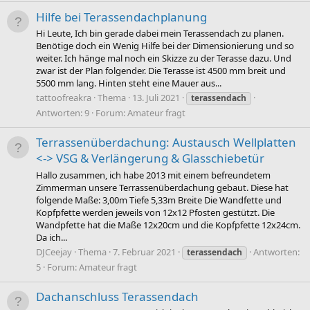
Hilfe bei Terassendachplanung
Hi Leute, Ich bin gerade dabei mein Terassendach zu planen.
Benötige doch ein Wenig Hilfe bei der Dimensionierung und so
weiter. Ich hänge mal noch ein Skizze zu der Terasse dazu. Und
zwar ist der Plan folgender. Die Terasse ist 4500 mm breit und
5500 mm lang. Hinten steht eine Mauer aus...
tattoofreakra
Thema
13. Juli 2021
terassendach
Antworten: 9
Forum:
Amateur fragt
Terrassenüberdachung: Austausch Wellplatten
<-> VSG & Verlängerung & Glasschiebetür
Hallo zusammen, ich habe 2013 mit einem befreundetem
Zimmerman unsere Terrassenüberdachung gebaut. Diese hat
folgende Maße: 3,00m Tiefe 5,33m Breite Die Wandfette und
Kopfpfette werden jeweils von 12x12 Pfosten gestützt. Die
Wandpfette hat die Maße 12x20cm und die Kopfpfette 12x24cm.
Da ich...
DJCeejay
Thema
7. Februar 2021
Antworten:
terassendach
5
Forum:
Amateur fragt
Dachanschluss Terassendach