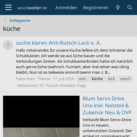
Anmelden
Registrieren
Schlagworte
küche
suche klaren Anti-Rutsch-Lack o. Ä.
Hallo miteinander, für unsere Küche liefere ich dem Schreiner die
Schubkästen. Ich werde sie aus Eiche bauen und die
Verbindungen Zinken. Als Schubkastenboden hätte ich natürlich
auch gerne Eiche (wahrsch. Furniert, aber mal sehen was übrig
bleibt). Nun ist es teilweise sinnvoll (wenn man z. B...
Fatso Katz
Thema
17. Juli 2026
anti-
küche
lack
rutsch
Antworten: 10
Forum:
Amateur fragt
Blum Servo Drive
Uno inkl. Netzteil &
Zubehör Neu & OVP
Verkaufe Blum Servo-Drive
Uno in neuem,
unbenutztem Zustand. Der
Artikel ist originalverpackt