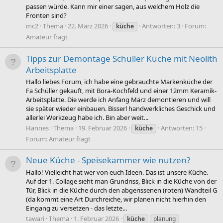
passen würde. Kann mir einer sagen, aus welchem Holz die
Fronten sind?
mc2
Thema
22. März 2026
Antworten: 3
Forum:
küche
Amateur fragt
Tipps zur Demontage Schüller Küche mit Neolith
Arbeitsplatte
Hallo liebes Forum, ich habe eine gebrauchte Markenküche der
Fa Schüller gekauft, mit Bora-Kochfeld und einer 12mm Keramik-
Arbeitsplatte. Die werde ich Anfang März demontieren und will
sie später wieder einbauen. Bisserl handwerkliches Geschick und
allerlei Werkzeug habe ich. Bin aber weit...
Hannes
Thema
19. Februar 2026
Antworten: 15
küche
Forum:
Amateur fragt
Neue Küche - Speisekammer wie nutzen?
Hallo! Vielleicht hat wer von euch Ideen. Das ist unsere Küche.
Auf der 1. Collage sieht man Grundriss, Blick in die Küche von der
Tür, Blick in die Küche durch den abgerissenen (roten) Wandteil G
(da kommt eine Art Durchreiche, wir planen nicht hierhin den
Eingang zu versetzen - das letzte...
tawari
Thema
1. Februar 2026
küche
planung