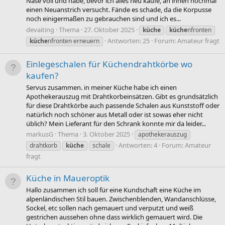
Nase voll und habe, bevor ich alles neu kaufe, an ihnen nochmal
einen Neuanstrich versucht. Fände es schade, da die Korpusse
noch einigermaßen zu gebrauchen sind und ich es...
devaiting
Thema
27. Oktober 2025
küche
küche
nfronten
Antworten: 25
Forum:
Amateur fragt
küche
nfronten erneuern
Einlegeschalen für Küchendrahtkörbe wo
kaufen?
Servus zusammen. in meiner Küche habe ich einen
Apothekerauszug mit Drahtkorbeinsätzen. Gibt es grundsätzlich
für diese Drahtkörbe auch passende Schalen aus Kunststoff oder
natürlich noch schöner aus Metall oder ist sowas eher nicht
üblich? Mein Lieferant für den Schrank konnte mir da leider...
markusG
Thema
3. Oktober 2025
apothekerauszug
Antworten: 4
Forum:
Amateur
drahtkorb
küche
schale
fragt
Küche in Maueroptik
Hallo zusammen ich soll für eine Kundschaft eine Küche im
alpenländischen Stil bauen. Zwischenblenden, Wandanschlüsse,
Sockel, etc sollen nach gemauert und verputzt und weiß
gestrichen aussehen ohne dass wirklich gemauert wird. Die