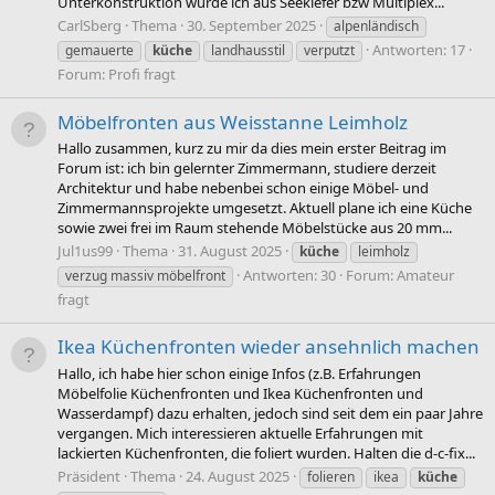
Unterkonstruktion würde ich aus Seekiefer bzw Multiplex...
CarlSberg
Thema
30. September 2025
alpenländisch
Antworten: 17
gemauerte
küche
landhausstil
verputzt
Forum:
Profi fragt
Möbelfronten aus Weisstanne Leimholz
Hallo zusammen, kurz zu mir da dies mein erster Beitrag im
Forum ist: ich bin gelernter Zimmermann, studiere derzeit
Architektur und habe nebenbei schon einige Möbel- und
Zimmermannsprojekte umgesetzt. Aktuell plane ich eine Küche
sowie zwei frei im Raum stehende Möbelstücke aus 20 mm...
Jul1us99
Thema
31. August 2025
küche
leimholz
Antworten: 30
Forum:
Amateur
verzug massiv möbelfront
fragt
Ikea Küchenfronten wieder ansehnlich machen
Hallo, ich habe hier schon einige Infos (z.B. Erfahrungen
Möbelfolie Küchenfronten und Ikea Küchenfronten und
Wasserdampf) dazu erhalten, jedoch sind seit dem ein paar Jahre
vergangen. Mich interessieren aktuelle Erfahrungen mit
lackierten Küchenfronten, die foliert wurden. Halten die d-c-fix...
Präsident
Thema
24. August 2025
folieren
ikea
küche