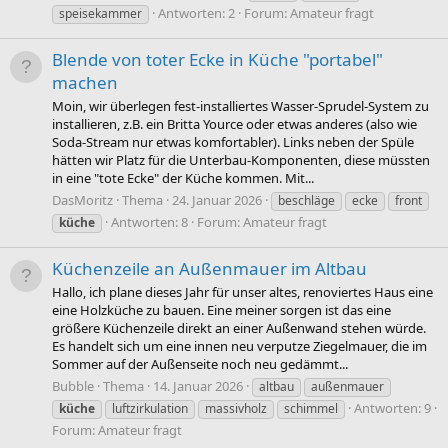
Antworten: 2
Forum:
Amateur fragt
speisekammer
Blende von toter Ecke in Küche "portabel"
machen
Moin, wir überlegen fest-installiertes Wasser-Sprudel-System zu
installieren, z.B. ein Britta Yource oder etwas anderes (also wie
Soda-Stream nur etwas komfortabler). Links neben der Spüle
hätten wir Platz für die Unterbau-Komponenten, diese müssten
in eine "tote Ecke" der Küche kommen. Mit...
DasMoritz
Thema
24. Januar 2026
beschläge
ecke
front
Antworten: 8
Forum:
Amateur fragt
küche
Küchenzeile an Außenmauer im Altbau
Hallo, ich plane dieses Jahr für unser altes, renoviertes Haus eine
eine Holzküche zu bauen. Eine meiner sorgen ist das eine
größere Küchenzeile direkt an einer Außenwand stehen würde.
Es handelt sich um eine innen neu verputze Ziegelmauer, die im
Sommer auf der Außenseite noch neu gedämmt...
Bubble
Thema
14. Januar 2026
altbau
außenmauer
Antworten: 9
küche
luftzirkulation
massivholz
schimmel
Forum:
Amateur fragt