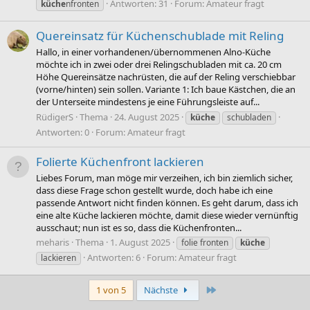
Antworten: 31
Forum:
Amateur fragt
küche
nfronten
Quereinsatz für Küchenschublade mit Reling
Hallo, in einer vorhandenen/übernommenen Alno-Küche
möchte ich in zwei oder drei Relingschubladen mit ca. 20 cm
Höhe Quereinsätze nachrüsten, die auf der Reling verschiebbar
(vorne/hinten) sein sollen. Variante 1: Ich baue Kästchen, die an
der Unterseite mindestens je eine Führungsleiste auf...
RüdigerS
Thema
24. August 2025
küche
schubladen
Antworten: 0
Forum:
Amateur fragt
Folierte Küchenfront lackieren
Liebes Forum, man möge mir verzeihen, ich bin ziemlich sicher,
dass diese Frage schon gestellt wurde, doch habe ich eine
passende Antwort nicht finden können. Es geht darum, dass ich
eine alte Küche lackieren möchte, damit diese wieder vernünftig
ausschaut; nun ist es so, dass die Küchenfronten...
meharis
Thema
1. August 2025
folie fronten
küche
Antworten: 6
Forum:
Amateur fragt
lackieren
Letzte
1 von 5
Nächste