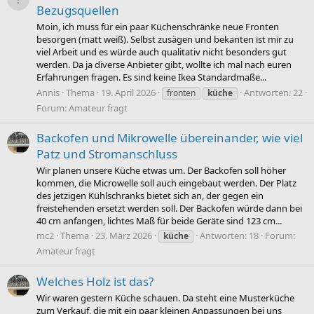
Bezugsquellen
Moin, ich muss für ein paar Küchenschränke neue Fronten
besorgen (matt weiß). Selbst zusägen und bekanten ist mir zu
viel Arbeit und es würde auch qualitativ nicht besonders gut
werden. Da ja diverse Anbieter gibt, wollte ich mal nach euren
Erfahrungen fragen. Es sind keine Ikea Standardmaße...
Annis
Thema
19. April 2026
Antworten: 22
fronten
küche
Forum:
Amateur fragt
Backofen und Mikrowelle übereinander, wie viel
Patz und Stromanschluss
Wir planen unsere Küche etwas um. Der Backofen soll höher
kommen, die Microwelle soll auch eingebaut werden. Der Platz
des jetzigen Kühlschranks bietet sich an, der gegen ein
freistehenden ersetzt werden soll. Der Backofen würde dann bei
40 cm anfangen, lichtes Maß für beide Geräte sind 123 cm...
mc2
Thema
23. März 2026
Antworten: 18
Forum:
küche
Amateur fragt
Welches Holz ist das?
Wir waren gestern Küche schauen. Da steht eine Musterküche
zum Verkauf, die mit ein paar kleinen Anpassungen bei uns