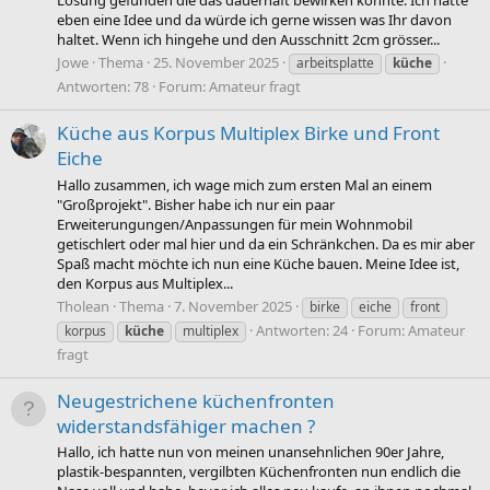
eben eine Idee und da würde ich gerne wissen was Ihr davon
haltet. Wenn ich hingehe und den Ausschnitt 2cm grösser...
Jowe
Thema
25. November 2025
arbeitsplatte
küche
Antworten: 78
Forum:
Amateur fragt
Küche aus Korpus Multiplex Birke und Front
Eiche
Hallo zusammen, ich wage mich zum ersten Mal an einem
"Großprojekt". Bisher habe ich nur ein paar
Erweiterungungen/Anpassungen für mein Wohnmobil
getischlert oder mal hier und da ein Schränkchen. Da es mir aber
Spaß macht möchte ich nun eine Küche bauen. Meine Idee ist,
den Korpus aus Multiplex...
Tholean
Thema
7. November 2025
birke
eiche
front
Antworten: 24
Forum:
Amateur
korpus
küche
multiplex
fragt
Neugestrichene küchenfronten
widerstandsfähiger machen ?
Hallo, ich hatte nun von meinen unansehnlichen 90er Jahre,
plastik-bespannten, vergilbten Küchenfronten nun endlich die