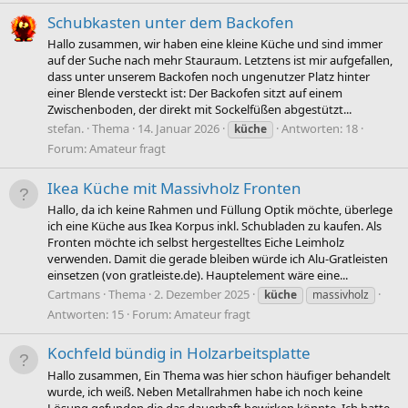
Schubkasten unter dem Backofen
Hallo zusammen, wir haben eine kleine Küche und sind immer
auf der Suche nach mehr Stauraum. Letztens ist mir aufgefallen,
dass unter unserem Backofen noch ungenutzer Platz hinter
einer Blende versteckt ist: Der Backofen sitzt auf einem
Zwischenboden, der direkt mit Sockelfüßen abgestützt...
stefan.
Thema
14. Januar 2026
Antworten: 18
küche
Forum:
Amateur fragt
Ikea Küche mit Massivholz Fronten
Hallo, da ich keine Rahmen und Füllung Optik möchte, überlege
ich eine Küche aus Ikea Korpus inkl. Schubladen zu kaufen. Als
Fronten möchte ich selbst hergestelltes Eiche Leimholz
verwenden. Damit die gerade bleiben würde ich Alu-Gratleisten
einsetzen (von gratleiste.de). Hauptelement wäre eine...
Cartmans
Thema
2. Dezember 2025
küche
massivholz
Antworten: 15
Forum:
Amateur fragt
Kochfeld bündig in Holzarbeitsplatte
Hallo zusammen, Ein Thema was hier schon häufiger behandelt
wurde, ich weiß. Neben Metallrahmen habe ich noch keine
Lösung gefunden die das dauerhaft bewirken könnte. Ich hatte