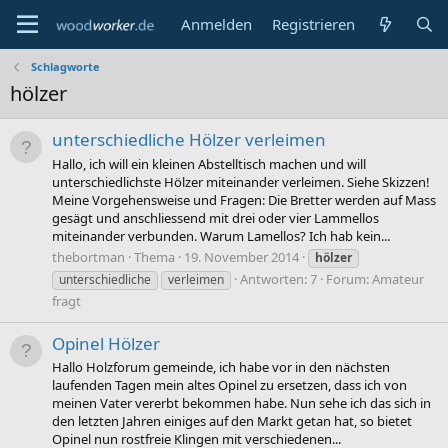
Anmelden
Registrieren
Schlagworte
hölzer
unterschiedliche Hölzer verleimen
Hallo, ich will ein kleinen Abstelltisch machen und will
unterschiedlichste Hölzer miteinander verleimen. Siehe Skizzen!
Meine Vorgehensweise und Fragen: Die Bretter werden auf Mass
gesägt und anschliessend mit drei oder vier Lammellos
miteinander verbunden. Warum Lamellos? Ich hab kein...
thebortman
Thema
19. November 2014
hölzer
Antworten: 7
Forum:
Amateur
unterschiedliche
verleimen
fragt
Opinel Hölzer
Hallo Holzforum gemeinde, ich habe vor in den nächsten
laufenden Tagen mein altes Opinel zu ersetzen, dass ich von
meinen Vater vererbt bekommen habe. Nun sehe ich das sich in
den letzten Jahren einiges auf den Markt getan hat, so bietet
Opinel nun rostfreie Klingen mit verschiedenen...