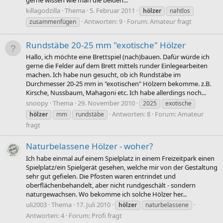
gerne wissen wie man die beiden...
killagodzilla
Thema
5. Februar 2011
hölzer
nahtlos
Antworten: 9
Forum:
Amateur fragt
zusammenfügen
Rundstäbe 20-25 mm "exotische" Hölzer
Hallo, ich möchte eine Brettspiel (nach)bauen. Dafür würde ich
gerne die Felder auf dem Brett mittels runder Einlegearbeiten
machen. Ich habe nun gesucht, ob ich Rundstäbe im
Durchmesser 20-25 mm in "exotischen" Hölzern bekomme. z.B.
Kirsche, Nussbaum, Mahagoni etc. Ich habe allerdings noch...
snoopy
Thema
29. November 2010
2025
exotische
Antworten: 8
Forum:
Amateur
hölzer
mm
rundstäbe
fragt
Naturbelassene Hölzer - woher?
Ich habe einmal auf einem Spielplatz in einem Freizeitpark einen
Spielplatz/ein Spielgerät gesehen, welche mir von der Gestaltung
sehr gut gefielen. Die Pfosten waren entrindet und
oberflächenbehandelt, aber nicht rundgeschält - sondern
naturgewachsen. Wo bekomme ich solche Hölzer her...
uli2003
Thema
17. Juli 2010
hölzer
naturbelassene
Antworten: 4
Forum:
Profi fragt