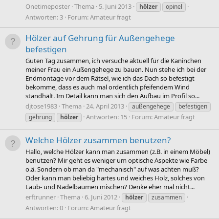
Onetimeposter
Thema
5. Juni 2013
hölzer
opinel
Antworten: 3
Forum:
Amateur fragt
Hölzer auf Gehrung für Außengehege
befestigen
Guten Tag zusammen, ich versuche aktuell für die Kaninchen
meiner Frau ein Außengehege zu bauen. Nun stehe ich bei der
Endmontage vor dem Rätsel, wie ich das Dach so befestigt
bekomme, dass es auch mal ordentlich pfeifendem Wind
standhält. Im Detail kann man sich den Aufbau im Profil so...
djtose1983
Thema
24. April 2013
außengehege
befestigen
Antworten: 15
Forum:
Amateur fragt
gehrung
hölzer
Welche Hölzer zusammen benutzen?
Hallo, welche Hölzer kann man zusammen (z.B. in einem Möbel)
benutzen? Mir geht es weniger um optische Aspekte wie Farbe
o.ä. Sondern ob man da "mechanisch" auf was achten muß?
Oder kann man beliebig hartes und weiches Holz, solches von
Laub- und Nadelbäumen mischen? Denke eher mal nicht...
erftrunner
Thema
6. Juni 2012
hölzer
zusammen
Antworten: 0
Forum:
Amateur fragt