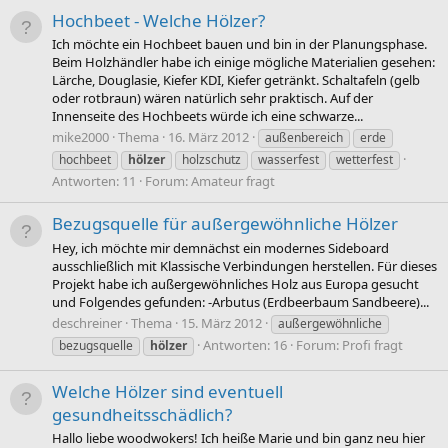
Hochbeet - Welche Hölzer?
Ich möchte ein Hochbeet bauen und bin in der Planungsphase.
Beim Holzhändler habe ich einige mögliche Materialien gesehen:
Lärche, Douglasie, Kiefer KDI, Kiefer getränkt. Schaltafeln (gelb
oder rotbraun) wären natürlich sehr praktisch. Auf der
Innenseite des Hochbeets würde ich eine schwarze...
mike2000
Thema
16. März 2012
außenbereich
erde
hochbeet
hölzer
holzschutz
wasserfest
wetterfest
Antworten: 11
Forum:
Amateur fragt
Bezugsquelle für außergewöhnliche Hölzer
Hey, ich möchte mir demnächst ein modernes Sideboard
ausschließlich mit Klassische Verbindungen herstellen. Für dieses
Projekt habe ich außergewöhnliches Holz aus Europa gesucht
und Folgendes gefunden: -Arbutus (Erdbeerbaum Sandbeere)...
deschreiner
Thema
15. März 2012
außergewöhnliche
Antworten: 16
Forum:
Profi fragt
bezugsquelle
hölzer
Welche Hölzer sind eventuell
gesundheitsschädlich?
Hallo liebe woodwokers! Ich heiße Marie und bin ganz neu hier