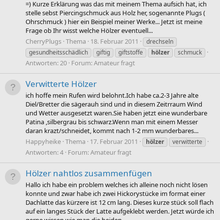
=) Kurze Erklärung was das mit meinem Thema aufsich hat, ich
stelle sebst Piercingschmuck aus Holz her, sogenannte Plugs (
Ohrschmuck ) hier ein Beispiel meiner Werke... Jetzt ist meine
Frage ob Ihr wisst welche Hölzer eventuell...
CherryPlugs
Thema
18. Februar 2011
drechseln
gesundheitsschädlich
giftig
giftstoffe
hölzer
schmuck
Antworten: 20
Forum:
Amateur fragt
Verwitterte Hölzer
ich hoffe mein Rufen wird belohnt.Ich habe ca.2-3 Jahre alte
Diel/Bretter die sägerauh sind und in diesem Zeitrraum Wind
und Wetter ausgesetzt waren.Sie haben jetzt eine wunderbare
Patina ,silbergrau bis schwarz.Wenn man mit einem Messer
daran krazt/schneidet, kommt nach 1-2 mm wunderbares...
Happyheike
Thema
17. Februar 2011
hölzer
verwitterte
Antworten: 4
Forum:
Amateur fragt
Hölzer nahtlos zusammenfügen
Hallo ich habe ein problem welches ich alleine noch nicht lösen
konnte und zwar habe ich zwei Hickorystücke im format einer
Dachlatte das kürzere ist 12 cm lang. Dieses kurze stück soll flach
auf ein langes Stück der Latte aufgeklebt werden. Jetzt würde ich