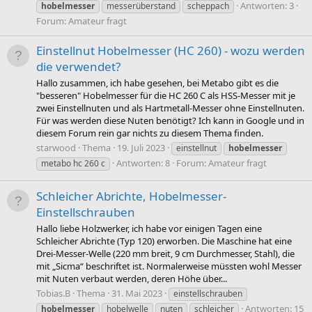
Antworten: 3
hobelmesser
messerüberstand
scheppach
Forum:
Amateur fragt
Einstellnut Hobelmesser (HC 260) - wozu werden
die verwendet?
Hallo zusammen, ich habe gesehen, bei Metabo gibt es die
"besseren" Hobelmesser für die HC 260 C als HSS-Messer mit je
zwei Einstellnuten und als Hartmetall-Messer ohne Einstellnuten.
Für was werden diese Nuten benötigt? Ich kann in Google und in
diesem Forum rein gar nichts zu diesem Thema finden.
starwood
Thema
19. Juli 2023
einstellnut
hobelmesser
Antworten: 8
Forum:
Amateur fragt
metabo hc 260 c
Schleicher Abrichte, Hobelmesser-
Einstellschrauben
Hallo liebe Holzwerker, ich habe vor einigen Tagen eine
Schleicher Abrichte (Typ 120) erworben. Die Maschine hat eine
Drei-Messer-Welle (220 mm breit, 9 cm Durchmesser, Stahl), die
mit „Sicma“ beschriftet ist. Normalerweise müssten wohl Messer
mit Nuten verbaut werden, deren Höhe über...
Tobias.B
Thema
31. Mai 2023
einstellschrauben
Antworten: 15
hobelmesser
hobelwelle
nuten
schleicher