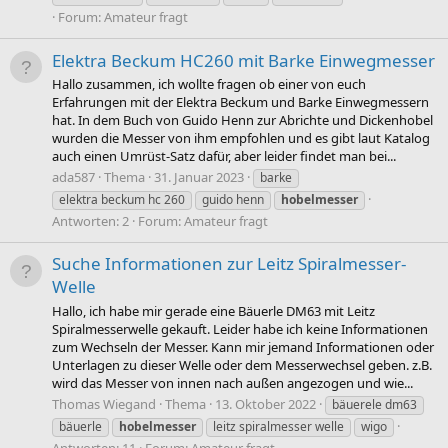
Forum:
Amateur fragt
Elektra Beckum HC260 mit Barke Einwegmesser
Hallo zusammen, ich wollte fragen ob einer von euch
Erfahrungen mit der Elektra Beckum und Barke Einwegmessern
hat. In dem Buch von Guido Henn zur Abrichte und Dickenhobel
wurden die Messer von ihm empfohlen und es gibt laut Katalog
auch einen Umrüst-Satz dafür, aber leider findet man bei...
ada587
Thema
31. Januar 2023
barke
elektra beckum hc 260
guido henn
hobelmesser
Antworten: 2
Forum:
Amateur fragt
Suche Informationen zur Leitz Spiralmesser-
Welle
Hallo, ich habe mir gerade eine Bäuerle DM63 mit Leitz
Spiralmesserwelle gekauft. Leider habe ich keine Informationen
zum Wechseln der Messer. Kann mir jemand Informationen oder
Unterlagen zu dieser Welle oder dem Messerwechsel geben. z.B.
wird das Messer von innen nach außen angezogen und wie...
Thomas Wiegand
Thema
13. Oktober 2022
bäuerele dm63
bäuerle
hobelmesser
leitz spiralmesser welle
wigo
Antworten: 11
Forum:
Amateur fragt