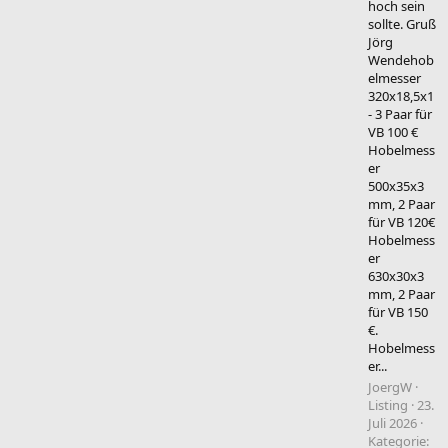
hoch sein
sollte. Gruß
Jörg
Wendehob
elmesser
320x18,5x1
- 3 Paar für
VB 100 €
Hobelmess
er
500x35x3
mm, 2 Paar
für VB 120€
Hobelmess
er
630x30x3
mm, 2 Paar
für VB 150
€.
Hobelmess
er...
JoergW
Listing
23.
Juli 2026
Kategorie: