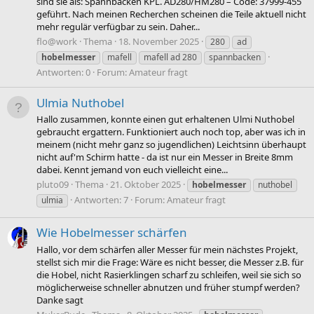
sind sie als: Spannbacken KPL. AD280/HM280 – Code: 37999-455
geführt. Nach meinen Recherchen scheinen die Teile aktuell nicht
mehr regulär verfügbar zu sein. Daher...
flo@work
Thema
18. November 2025
280
ad
hobelmesser
mafell
mafell ad 280
spannbacken
Antworten: 0
Forum:
Amateur fragt
Ulmia Nuthobel
Hallo zusammen, konnte einen gut erhaltenen Ulmi Nuthobel
gebraucht ergattern. Funktioniert auch noch top, aber was ich in
meinem (nicht mehr ganz so jugendlichen) Leichtsinn überhaupt
nicht auf'm Schirm hatte - da ist nur ein Messer in Breite 8mm
dabei. Kennt jemand von euch vielleicht eine...
pluto09
Thema
21. Oktober 2025
hobelmesser
nuthobel
Antworten: 7
Forum:
Amateur fragt
ulmia
Wie Hobelmesser schärfen
Hallo, vor dem schärfen aller Messer für mein nächstes Projekt,
stellst sich mir die Frage: Wäre es nicht besser, die Messer z.B. für
die Hobel, nicht Rasierklingen scharf zu schleifen, weil sie sich so
möglicherweise schneller abnutzen und früher stumpf werden?
Danke sagt