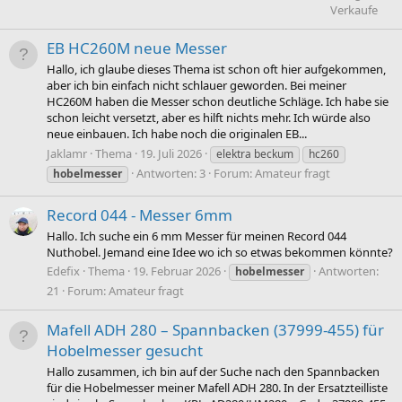
Verkaufe
EB HC260M neue Messer
Hallo, ich glaube dieses Thema ist schon oft hier aufgekommen,
aber ich bin einfach nicht schlauer geworden. Bei meiner
HC260M haben die Messer schon deutliche Schläge. Ich habe sie
schon leicht versetzt, aber es hilft nichts mehr. Ich würde also
neue einbauen. Ich habe noch die originalen EB...
Jaklamr
Thema
19. Juli 2026
elektra beckum
hc260
Antworten: 3
Forum:
Amateur fragt
hobelmesser
Record 044 - Messer 6mm
Hallo. Ich suche ein 6 mm Messer für meinen Record 044
Nuthobel. Jemand eine Idee wo ich so etwas bekommen könnte?
Edefix
Thema
19. Februar 2026
Antworten:
hobelmesser
21
Forum:
Amateur fragt
Mafell ADH 280 – Spannbacken (37999-455) für
Hobelmesser gesucht
Hallo zusammen, ich bin auf der Suche nach den Spannbacken
für die Hobelmesser meiner Mafell ADH 280. In der Ersatzteilliste