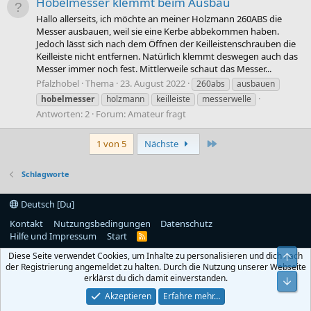
Hobelmesser klemmt beim Ausbau
Hallo allerseits, ich möchte an meiner Holzmann 260ABS die
Messer ausbauen, weil sie eine Kerbe abbekommen haben.
Jedoch lässt sich nach dem Öffnen der Keilleistenschrauben die
Keilleiste nicht entfernen. Natürlich klemmt deswegen auch das
Messer immer noch fest. Mittlerweile schaut das Messer...
Pfalzhobel
Thema
23. August 2022
260abs
ausbauen
hobelmesser
holzmann
keilleiste
messerwelle
Antworten: 2
Forum:
Amateur fragt
Letzte
1 von 5
Nächste
Schlagworte
Deutsch [Du]
Kontakt
Nutzungsbedingungen
Datenschutz
Hilfe und Impressum
Start
R
S
Diese Seite verwendet Cookies, um Inhalte zu personalisieren und dich nach
Obe
S
der Registrierung angemeldet zu halten. Durch die Nutzung unserer Webseite
erklärst du dich damit einverstanden.
Unt
Akzeptieren
Erfahre mehr…