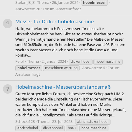
Stefan_B_Z
Thema
26. Januar 2024
hobelmesser
Antworten: 26
Forum:
Amateur fragt
Messer für Dickenhobelmaschine
Hallo, wo bekomme ich Ersatzmesser für diese alte
Dickenhobelmaschine her? Gibt es so etwas überhaupt noch?
Wenn ja, kennt jemand einen Hersteller? Die Maße der Messer
sind 610x85x8mm, die Schneide hat eine Fase von 40°. Bei dem
zweiten Paar Messer die ich noch habe ist die Fase 40° und
konkav...
Felixl
Thema
2. Januar 2024
dickenhobel
hobelmaschine
Antworten: 6
Forum:
hobelmesser
maschinen wartung
Amateur fragt
Hobelmaschine - Messerüberstandsmaß
Guten Morgen liebes Forum, ich besitze eine Scheppach HM-2,
bei der ich gerade die Einstellung der Tische vornehme. Diese
waren komplett aus dem Winkel und haben nur Murks
produziert. Ich habe mir für die Maschine neue Messer gekauft,
die ich für die Einstellprozedur als erstes auf die richtige...
Schocki123
Thema
23. Juli 2023
abrichtdickenhobel
abrichthobel
dickenhobel
hm-2
hobelmaschine