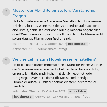
Messer der Abrichte einstellen. Verständnis
Fragen.
Hallo. Ich habe mal eine Frage zum Einstellen der Hobelmesser
bei einer Abrichte. Wenn man den Zugabetisch auf max Höhe,
also 0 stellt, dann ist dieser doch bündig mit dem Abgabetisch
oder? Wenn dem so ist, warum stellt man dann die Messer nicht
so ein, dass sie Plan mit den Tischen sind...
dsdommi
Thema
10. Oktober 2022
hobelmesser
Antworten: 185
Forum:
Amateur fragt
Welche Lehre zum Hobelmesser einstellen?
Hallo, ich habe bisher immer so meine Mühe bei einem Wechsel
der Streifenmesser an meiner Hobelmaschine diese wirklich gut
einzustellen. Habe mich bisher mit der Schleppmethode
rumgeärgert. Wenn ich damit die Messer (mit nerviger
Fummelei) auf ca. 3-5mm Mitnahme einstelle, bekomme ich
ziemlich...
sailingalex
Thema
10. Oktober 2022
einstelllehre
Antworten: 21
Forum:
Amateur fragt
hobelmesser