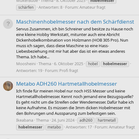
MukerBude
Thema
8. Oktober 2025
hobelmesser
Antworten: 8
Forum:
Amateur fragt
schärfen
Maschinenhobelmesser nach dem Schärfdienst
Servus Zusammen, ich bin Schreiner und besitze zu Hause noch
eine kleine Hobby Werkstatt, mitunter auch eine Abricht
Dickenhobelkombination von Holzmann (HOB 305 Pro). Nun
muss ich sagen, dass diese Maschine so eine Hass-
Liebesbeziehung mit mir hat aber das ist ein etwas anderes
Thema. Ich habe...
Moosheini
Thema
6. Oktober 2025
hobel
hobelmesser
Antworten: 19
Forum:
Profi fragt
Metabo ADH260 Hartmetallhobelmesser
Ich finde für meinen Hobel nur noch HSS Messer und keine
Hartmetallhobelmesser. Kennt noch jemand eine Bezugsquelle?
Es geht nicht um die Streifen oder Wendemesser. Dafür habe ich
keine Aufnahme. Es müssen die 3mm dicken Hobelmesser mit
den Bohrungen und Aussparung zum befestigen sein.
Ikeabana
Thema
24. Juni 2024
adh260
hartmetall
Antworten: 17
Forum:
Amateur fragt
hobelmesser
metabo