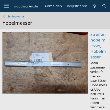
Anmelden
Registrieren
Schlagworte
hobelmesser
Streifen
hobelm
esser,
Hobelm
esser
Moin
zusammen,
verkaufe
hier ein
paar Sätze
Hobelmess
er. Über
den Preis
kann man
reden,
wenn er zu