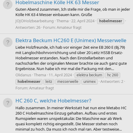
Hobelmaschine Kölle HK 63 Messer
Guten Abend zusammen, Ich stelle mir die Frage, ob man in jeder
Kölle HK 63 4 Messer einbauen kann. Grüße
JOJOHolzbearbeitung
Thema
22. April 2024
hobelmesser
Antworten: 26
Forum:
Amateur fragt
Elektra Beckum HC260 E (Unimex) Messerwelle
Liebe Holzfreunde, ich hab vor einiger Zeit eine EB 260 E (Bj.79)
mit Langlochbohrvorrichtung und über 20 Leitz HSSB Ersatz-
Hobelmesser erstanden. Nach den Einstellarbeiten und
nachschärfen der originalen Messer brachte sie auch ganz gute
Ergebnisse. Nun habe ich mir mal die Packung mit den...
Olidanus
Thema
11. April 2024
elektra beckum
hc 260
Antworten: 2
hobelmesser
leitz
messerwelle
unimex
Forum:
Amateur fragt
HC 260 C, welche Hobelmesser?
Hallo zusammen. In meiner Werkstatt hat nun eine Metabo HC
260 C Hobelmaschine Einzug gehalten. Aufbau und erstes
Rumspielen waren unspektakulär. Die Maschine war ab Werk
quasi komplett richtig eingestellt. Die Messer stehen noch
minimal zu hoch. Da muss ich noch mal ran. Aber testweise...