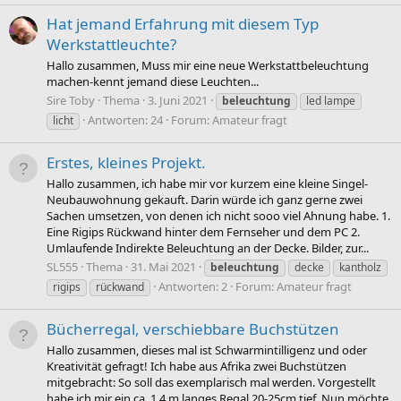
Hat jemand Erfahrung mit diesem Typ
Werkstattleuchte?
Hallo zusammen, Muss mir eine neue Werkstattbeleuchtung
machen-kennt jemand diese Leuchten...
Sire Toby
Thema
3. Juni 2021
beleuchtung
led lampe
Antworten: 24
Forum:
Amateur fragt
licht
Erstes, kleines Projekt.
Hallo zusammen, ich habe mir vor kurzem eine kleine Singel-
Neubauwohnung gekauft. Darin würde ich ganz gerne zwei
Sachen umsetzen, von denen ich nicht sooo viel Ahnung habe. 1.
Eine Rigips Rückwand hinter dem Fernseher und dem PC 2.
Umlaufende Indirekte Beleuchtung an der Decke. Bilder, zur...
SL555
Thema
31. Mai 2021
beleuchtung
decke
kantholz
Antworten: 2
Forum:
Amateur fragt
rigips
rückwand
Bücherregal, verschiebbare Buchstützen
Hallo zusammen, dieses mal ist Schwarmintilligenz und oder
Kreativität gefragt! Ich habe aus Afrika zwei Buchstützen
mitgebracht: So soll das exemplarisch mal werden. Vorgestellt
habe ich mir ein ca. 1,4 m langes Regal 20-25cm tief. Nun möchte