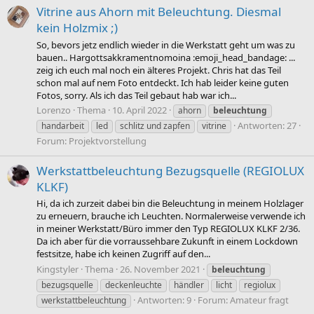
Vitrine aus Ahorn mit Beleuchtung. Diesmal
kein Holzmix ;)
So, bevors jetz endlich wieder in die Werkstatt geht um was zu
bauen.. Hargottsakkramentnomoina :emoji_head_bandage: ...
zeig ich euch mal noch ein älteres Projekt. Chris hat das Teil
schon mal auf nem Foto entdeckt. Ich hab leider keine guten
Fotos, sorry. Als ich das Teil gebaut hab war ich...
Lorenzo
Thema
10. April 2022
ahorn
beleuchtung
Antworten: 27
handarbeit
led
schlitz und zapfen
vitrine
Forum:
Projektvorstellung
Werkstattbeleuchtung Bezugsquelle (REGIOLUX
KLKF)
Hi, da ich zurzeit dabei bin die Beleuchtung in meinem Holzlager
zu erneuern, brauche ich Leuchten. Normalerweise verwende ich
in meiner Werkstatt/Büro immer den Typ REGIOLUX KLKF 2/36.
Da ich aber für die vorraussehbare Zukunft in einem Lockdown
festsitze, habe ich keinen Zugriff auf den...
Kingstyler
Thema
26. November 2021
beleuchtung
bezugsquelle
deckenleuchte
händler
licht
regiolux
Antworten: 9
Forum:
Amateur fragt
werkstattbeleuchtung