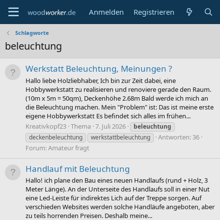
Anmelden
Registrieren
Schlagworte
beleuchtung
Werkstatt Beleuchtung, Meinungen ?
Hallo liebe Holzliebhaber, Ich bin zur Zeit dabei, eine
Hobbywerkstatt zu realisieren und renoviere gerade den Raum.
(10m x 5m = 50qm), Deckenhöhe 2.68m Bald werde ich mich an
die Beleuchtung machen. Mein "Problem" ist: Das ist meine erste
eigene Hobbywerkstatt Es befindet sich alles im frühen...
Kreativkopf23
Thema
7. Juli 2026
beleuchtung
Antworten: 36
deckenbeleuchtung
werkstattbeleuchtung
Forum:
Amateur fragt
Handlauf mit Beleuchtung
Hallo! ich plane den Bau eines neuen Handlaufs (rund + Holz, 3
Meter Länge). An der Unterseite des Handlaufs soll in einer Nut
eine Led-Leiste für indirektes Lich auf der Treppe sorgen. Auf
verschieden Websites werden solche Handläufe angeboten, aber
zu teils horrenden Preisen. Deshalb meine...