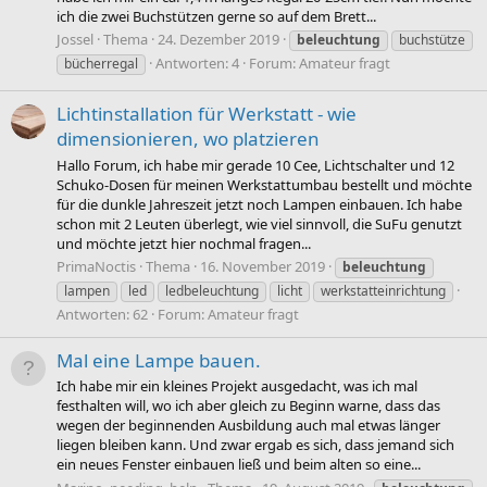
ich die zwei Buchstützen gerne so auf dem Brett...
Jossel
Thema
24. Dezember 2019
beleuchtung
buchstütze
Antworten: 4
Forum:
Amateur fragt
bücherregal
Lichtinstallation für Werkstatt - wie
dimensionieren, wo platzieren
Hallo Forum, ich habe mir gerade 10 Cee, Lichtschalter und 12
Schuko-Dosen für meinen Werkstattumbau bestellt und möchte
für die dunkle Jahreszeit jetzt noch Lampen einbauen. Ich habe
schon mit 2 Leuten überlegt, wie viel sinnvoll, die SuFu genutzt
und möchte jetzt hier nochmal fragen...
PrimaNoctis
Thema
16. November 2019
beleuchtung
lampen
led
ledbeleuchtung
licht
werkstatteinrichtung
Antworten: 62
Forum:
Amateur fragt
Mal eine Lampe bauen.
Ich habe mir ein kleines Projekt ausgedacht, was ich mal
festhalten will, wo ich aber gleich zu Beginn warne, dass das
wegen der beginnenden Ausbildung auch mal etwas länger
liegen bleiben kann. Und zwar ergab es sich, dass jemand sich
ein neues Fenster einbauen ließ und beim alten so eine...