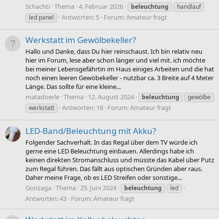
Schachti
Thema
4. Februar 2026
beleuchtung
handlauf
Antworten: 5
Forum:
Amateur fragt
led panel
Werkstatt im Gewölbekeller?
Hallo und Danke, dass Du hier reinschaust. Ich bin relativ neu
hier im Forum, lese aber schon länger und viel mit. ich möchte
bei meiner Lebensgefährtin im Haus einiges Arbeiten und die hat
noch einen leeren Gewöbekeller - nutzbar ca. 3 Breite auf 4 Meter
Länge. Das sollte für eine kleine...
matadoerle
Thema
12. August 2024
beleuchtung
gewölbe
Antworten: 18
Forum:
Amateur fragt
werkstatt
LED-Band/Beleuchtung mit Akku?
Folgender Sachverhalt. In das Regal über dem TV würde ich
gerne eine LED Beleuchtung einbauen. Allerdings habe ich
keinen direkten Stromanschluss und müsste das Kabel über Putz
zum Regal führen. Das fällt aus optischen Gründen aber raus.
Daher meine Frage, ob es LED Streifen oder sonstige...
Gonzaga
Thema
25. Juni 2024
beleuchtung
led
Antworten: 43
Forum:
Amateur fragt