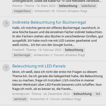
untergebracht, sowie die Kabel für TV und Netzwerk versteckt...
Alceste
Thema
16. März 2023
beleuchtung
kabelkanal
Antworten: 18
Forum:
Amateur fragt
treppenhaus
Indirekte Beleuchtung fur Bücherregal
Hallo, ich möchte gerne ein offenes Bücherregal, raumhoch, in
eine Nische bauen und die einzelnen Fächer indirekt beleuchten.
In den Fächern stehen also Bücher in verschiedenen Größen, gut
ausgefüllt. Ich habe noch nie mit LED Leisten gearbeitet und
weiß nichts... Ich bin von der Google Suche...
FriederR
Thema
19. Februar 2023
beleuchtung
Antworten: 2
Forum:
Amateur fragt
bücherregal
Beleuchtung mit LED-Panels
Moin, ich weiß, dass ich nicht der erste mit Fragen zu diesem
Thema bin. Da ich gerade die Gelegenheit habe, die Beleuchtung
neu zu machen, frage ich trotzdem :) Ich möchte in meiner
kleinen Werkstatt über LED-Panels besseres Licht schaffen. Nun
frage ich mich, ob es besser ist, die Panels...
loremipsum
Thema
24. Dezember 2022
beleuchtung
led
Antworten: 6
Forum:
Amateur fragt
werkstatt