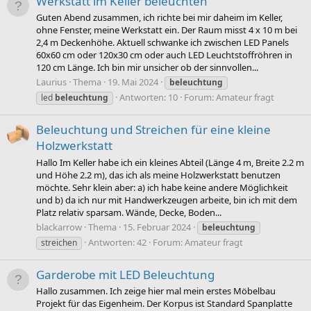
Werkstatt im Keller beleuchten
Guten Abend zusammen, ich richte bei mir daheim im Keller,
ohne Fenster, meine Werkstatt ein. Der Raum misst 4 x 10 m bei
2,4 m Deckenhöhe. Aktuell schwanke ich zwischen LED Panels
60x60 cm oder 120x30 cm oder auch LED Leuchtstoffröhren in
120 cm Länge. Ich bin mir unsicher ob der sinnvollen...
Laurius
Thema
19. Mai 2024
beleuchtung
Antworten: 10
Forum:
Amateur fragt
led
beleuchtung
Beleuchtung und Streichen für eine kleine
Holzwerkstatt
Hallo Im Keller habe ich ein kleines Abteil (Länge 4 m, Breite 2.2 m
und Höhe 2.2 m), das ich als meine Holzwerkstatt benutzen
möchte. Sehr klein aber: a) ich habe keine andere Möglichkeit
und b) da ich nur mit Handwerkzeugen arbeite, bin ich mit dem
Platz relativ sparsam. Wände, Decke, Boden...
blackarrow
Thema
15. Februar 2024
beleuchtung
Antworten: 42
Forum:
Amateur fragt
streichen
Garderobe mit LED Beleuchtung
Hallo zusammen. Ich zeige hier mal mein erstes Möbelbau
Projekt für das Eigenheim. Der Korpus ist Standard Spanplatte