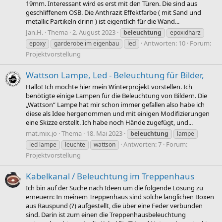
19mm. Interessant wird es erst mit den Türen. Die sind aus
geschliffenem OSB. Die Anthrazit Effektfarbe ( mit Sand und
metallic Partikeln drinn ) ist eigentlich für die Wand...
Jan.H.
Thema
2. August 2023
beleuchtung
epoxidharz
Antworten: 10
Forum:
epoxy
garderobe im eigenbau
led
Projektvorstellung
Wattson Lampe, Led - Beleuchtung für Bilder,
Hallo! Ich möchte hier mein Winterprojekt vorstellen. Ich
benötigte einige Lampen für die Beleuchtung von Bildern. Die
„Wattson“ Lampe hat mir schon immer gefallen also habe ich
diese als Idee hergenommen und mit einigen Modifizierungen
eine Skizze erstellt. Ich habe noch Hände zugefügt, und...
mat.mix.jo
Thema
18. Mai 2023
beleuchtung
lampe
Antworten: 7
Forum:
led lampe
leuchte
wattson
Projektvorstellung
Kabelkanal / Beleuchtung im Treppenhaus
Ich bin auf der Suche nach Ideen um die folgende Lösung zu
erneuern: In meinem Treppenhaus sind solche länglichen Boxen
aus Rauspund (?) aufgestellt, die über eine Feder verbunden
sind. Darin ist zum einen die Treppenhausbeleuchtung