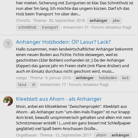
hier mieten. Sicherung mit Zurrgurten ist klar. Das Schnittholz ist
nun aber 5m lang. Ich möchte das ungern kürzen. Darf ich das
Holz beim Transport 1m über den...
ChrisOL
Thema
30. September 2018
anhänger
pkw
Antworten: 51
Forum:
Amateur fragt
schnittholz
transport
Anhänger Holzboden: Öl? Lasur? Lack?
Hallo zusammen, mein landwirtschaftlicher Anhänger bekommt
einen neuen Boden aus Fichte. Fichte deswegen, weil es
geschnitten (32er Bohlen) vorhanden ist ;) Da der Anhänger
(Kipper) das ganze Jahr im Freien steht (mit Plane drüber) und
auch im Einsatz durchaus nicht geschont wird, muss...
ceego
Thema
9. Januar 2018
anhänger
holzboden
lack
Antworten: 17
Forum:
Amateur fragt
lasur
öl
Kleeblatt aus Ahorn - als Anhänger
Moin, anbei ein klitzekleines "Zwischenprojekt". Kleeblatt aus
Ahorn - als Anhänger zum "um-den-Hals-Tragen" ist nur knapp
4cm breit, bewußt unsymmetrisch gehalten und allein mit nem
Schnitzmesser erstellt ! (...und ein ganz bisserl mit Schleifpapier
geglättet) viel Spaß beim Anschauen Grüße...
Orgelbauer
Thema
12. September 2017
ahorn
anhänger