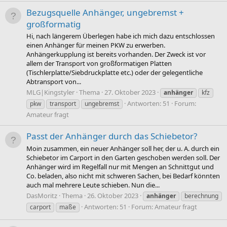
Bezugsquelle Anhänger, ungebremst +
großformatig
Hi, nach längerem Überlegen habe ich mich dazu entschlossen
einen Anhänger für meinen PKW zu erwerben.
Anhängerkupplung ist bereits vorhanden. Der Zweck ist vor
allem der Transport von großformatigen Platten
(Tischlerplatte/Siebdruckplatte etc.) oder der gelegentliche
Abtransport von...
MLG|Kingstyler
Thema
27. Oktober 2023
anhänger
kfz
Antworten: 51
Forum:
pkw
transport
ungebremst
Amateur fragt
Passt der Anhänger durch das Schiebetor?
Moin zusammen, ein neuer Anhänger soll her, der u. A. durch ein
Schiebetor im Carport in den Garten geschoben werden soll. Der
Anhänger wird im Regelfall nur mit Mengen an Schnittgut und
Co. beladen, also nicht mit schweren Sachen, bei Bedarf könnten
auch mal mehrere Leute schieben. Nun die...
DasMoritz
Thema
26. Oktober 2023
anhänger
berechnung
Antworten: 51
Forum:
Amateur fragt
carport
maße