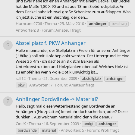
und zwar habe ich einen Anhänger mit einem Deckel. Der Deckel
hat die Maße 1,80 X 90 und ist aus 18mm Siebdruckplatte. An
dem Deckel habe ich zwei große Schaniere zum aufklappen. Was
ich jetzt suche ist ein Beschlag, der den...
Hurricane2706
Thema
25. März 2010
anhänger
beschlag
Antworten: 3
Forum:
Amateur fragt
Abstellplatz f. PKW Anhänger
Hallo miteinander, der Stellplatz im Freien für unseren Anhänger
( 180kg ) soll mit Holz beplankt werden. Der Untergrund ist eine
Wiese 3 x 4m - ich dachte an 8 x 8cm Balken als
Unterkonstruktion und Holzplanken obenauf. Welches Holz ist
zu empfehlen wenn ->die Optik unwichtig ist...
ralf12
Thema
21. Dezember 2009
abstellplatz
anhänger
Antworten: 7
Forum:
Amateur fragt
pkw
Anhänger Bordwände -> Material?
Hallo, sagt mal diese Wetterbeständigen Bordwände an
Anhängern (Holzplatten) kennt ihr doch sicherlich, oder? Diese
dunklen... Aus welchem Material sind denn die genau?
CineX
Thema
16. September 2009
andgt
anhänger
Antworten: 5
Forum:
Profi fragt
bordwände
material