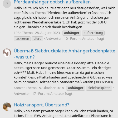
Pferdeanhänger optisch aufbereiten
Hallo Leute, Ich bin heute erst ganz neu dazugestoßen, weil mich
ebenfalls das Thema "Pferdetrailer aufbereiten" erfasst hat. Ich
sags gleich, ich habe noch nie einen Anhänger und schon gar
nicht einen Pferdehänger lakiert. Ich hab jetzt mit der SUFU
einigen Threads die sich damit beschäftigen...
1PS
Thema
28. August 2023
anhänger
aufbereitung
Antworten: 10
Forum:
Amateur fragt
lackieren
pferd
Übermaß Siebdruckplatte Anhängerbodenplatte
- was tun?
Hallo, mein Hänger braucht eine neue Bodenplatte. Habe die
alte rausgerissen und gemessen: 3000x1550 mm - ein richtiges
sch**** Maß. Habt ihr eine Idee, was man da gut machen
könnte? Riesige Platte kaufen und zuschneiden? Gibt es so was
beim normalen Holzhändler? Standardmaß kaufen (3000x1500)...
Konze
Thema
5. Oktober 2018
anhänger
siebdruckplatte
Antworten: 17
Forum:
Amateur fragt
Holztransport, Überstand?
Hallo, Von einem privaten Säger kann ich Schnittholz kaufen, ca
1 cbm. Einen PkW Anhänger mit 4m Ladefläche + Plane kann ich