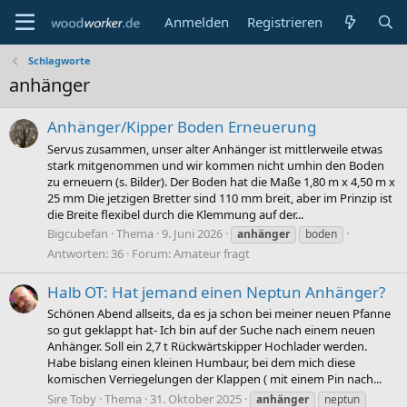
Anmelden
Registrieren
Schlagworte
anhänger
Anhänger/Kipper Boden Erneuerung
Servus zusammen, unser alter Anhänger ist mittlerweile etwas
stark mitgenommen und wir kommen nicht umhin den Boden
zu erneuern (s. Bilder). Der Boden hat die Maße 1,80 m x 4,50 m x
25 mm Die jetzigen Bretter sind 110 mm breit, aber im Prinzip ist
die Breite flexibel durch die Klemmung auf der...
Bigcubefan
Thema
9. Juni 2026
anhänger
boden
Antworten: 36
Forum:
Amateur fragt
Halb OT: Hat jemand einen Neptun Anhänger?
Schönen Abend allseits, da es ja schon bei meiner neuen Pfanne
so gut geklappt hat- Ich bin auf der Suche nach einem neuen
Anhänger. Soll ein 2,7 t Rückwärtskipper Hochlader werden.
Habe bislang einen kleinen Humbaur, bei dem mich diese
komischen Verriegelungen der Klappen ( mit einem Pin nach...
Sire Toby
Thema
31. Oktober 2025
anhänger
neptun