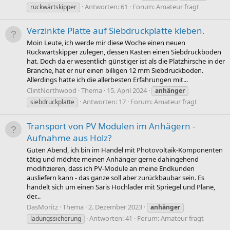
Antworten: 61
Forum:
Amateur fragt
rückwärtskipper
Verzinkte Platte auf Siebdruckplatte kleben.
Moin Leute, ich werde mir diese Woche einen neuen
Rückwärtskipper zulegen, dessen Kasten einen Siebdruckboden
hat. Doch da er wesentlich günstiger ist als die Platzhirsche in der
Branche, hat er nur einen billigen 12 mm Siebdruckboden.
Allerdings hatte ich die allerbesten Erfahrungen mit...
ClintNorthwood
Thema
15. April 2024
anhänger
Antworten: 17
Forum:
Amateur fragt
siebdruckplatte
Transport von PV Modulen im Anhägern -
Aufnahme aus Holz?
Guten Abend, ich bin im Handel mit Photovoltaik-Komponenten
tätig und möchte meinen Anhänger gerne dahingehend
modifizieren, dass ich PV-Module an meine Endkunden
ausliefern kann - das ganze soll aber zurückbaubar sein. Es
handelt sich um einen Saris Hochlader mit Spriegel und Plane,
der...
DasMoritz
Thema
2. Dezember 2023
anhänger
Antworten: 41
Forum:
Amateur fragt
ladungssicherung