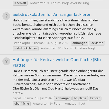
Antworten: 9
Forum:
Projektvorstellung
kleeblatt
Siebdruckplatten für Anhänger lackieren
Hallo zusammen, zuerst möchte ich erwähnen, dass ich die
Suche benutzt habe und mich damit schon ein bisschen
weiterbilden konnte. Allerdings bin ich mir noch ein wenig
unsicher, wie ich nun tatsächlich vorgehen soll. Ich habe neue
Siebdruckplatten für einen Anhänger (nur für die...
Betonkopf03
Thema
31. August 2017
anhänger
lackieren
Antworten: 34
Forum:
Amateur fragt
siebdruckplatten
Anhänger für Kettcar, welche Oberfläche (Bfu-
Platte)
Hallo zusammen, Ich schustere gerade einen Anhänger für das
Kettcar meines Sohnes zusammen. Das einzige wasserfeste, was
mir der Holzhäuser anbieten könnte, war Bfu (Bau
Funiersperrholz). Mein Sohn möchte eine holzfarbene
Oberfläche. Ist Ölen mit Clou Hartöl halbwegs sinnvoll? Das
hätte...
tiepel
Thema
13. Juli 2016
anhänger
bfuplatte
kettcar
Antworten: 6
Forum:
Amateur fragt
oberfläche