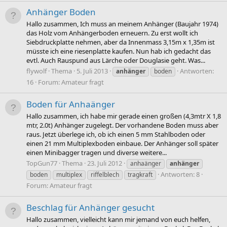
Anhänger Boden
Hallo zusammen, Ich muss an meinem Anhänger (Baujahr 1974)
das Holz vom Anhängerboden erneuern. Zu erst wollt ich
Siebdruckplatte nehmen, aber da Innenmass 3,15m x 1,35m ist
müsste ich eine riesenplatte kaufen. Nun hab ich gedacht das
evtl. Auch Rauspund aus Lärche oder Douglasie geht. Was...
flywolf
Thema
5. Juli 2013
Antworten:
anhänger
boden
16
Forum:
Amateur fragt
Boden für Anhaänger
Hallo zusammen, ich habe mir gerade einen großen (4,3mtr X 1,8
mtr, 2.0t) Anhänger zugelegt. Der vorhandene Boden muss aber
raus. Jetzt überlege ich, ob ich einen 5 mm Stahlboden oder
einen 21 mm Multiplexboden einbaue. Der Anhänger soll später
einen Minibagger tragen und diverse weitere...
TopGun77
Thema
23. Juli 2012
anhaänger
anhänger
Antworten: 8
boden
multiplex
riffelblech
tragkraft
Forum:
Amateur fragt
Beschlag für Anhänger gesucht
Hallo zusammen, vielleicht kann mir jemand von euch helfen,