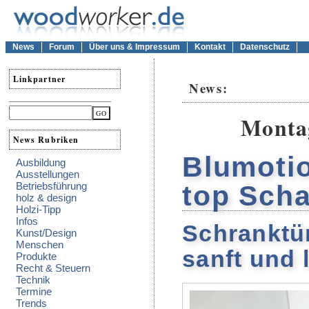
News
Forum
Über uns & Impressum
Kontakt
Datenschutz
Linkpartner
News:
Montag
News Rubriken
Blumotio
Ausbildung
Ausstellungen
Betriebsführung
top Scha
holz & design
Holzi-Tipp
Infos
Schranktü
Kunst/Design
Menschen
sanft und 
Produkte
Recht & Steuern
Technik
Termine
Trends