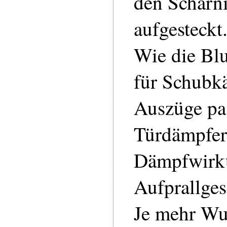
den Scharn
aufgesteckt
Wie die Bl
für Schubk
Auszüge pas
Türdämpfer
Dämpfwirku
Aufprallges
Je mehr Wuc