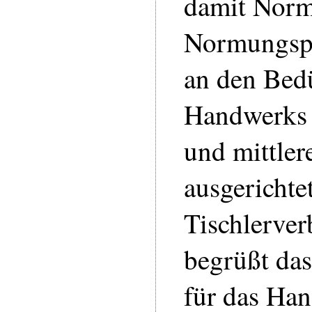
damit Nor
Normungspr
an den Bedü
Handwerks 
und mittle
ausgerichte
Tischlerve
begrüßt das
für das Han