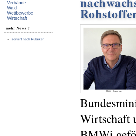
nachwach
Verbände
Rohstoffe
Wald
Wettbewerbe
Wirtschaft
mehr News ?
sortiert nach Rubriken
Bild: Hesse
Bundesmini
Wirtschaft 
BMWi geför