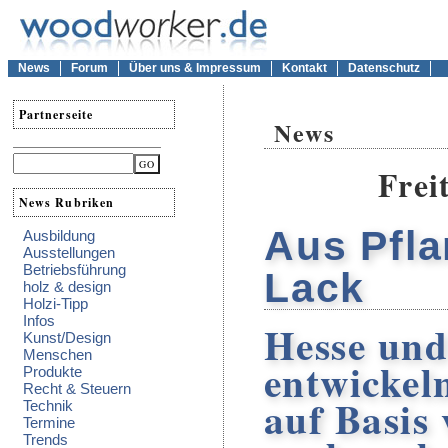
News
Forum
Über uns & Impressum
Kontakt
Datenschutz
Partnerseite
News
Frei
News Rubriken
Aus Pfla
Ausbildung
Ausstellungen
Betriebsführung
Lack
holz & design
Holzi-Tipp
Infos
Hesse un
Kunst/Design
Menschen
entwickel
Produkte
Recht & Steuern
auf Basis
Technik
Termine
Trends