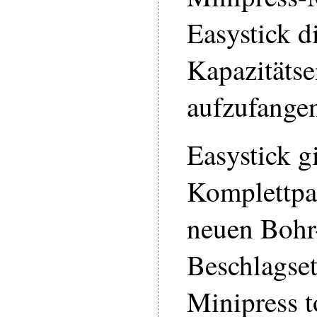
Easystick d
Kapazitäts
aufzufange
Easystick g
Komplettpa
neuen Bohr
Beschlagse
Minipress t