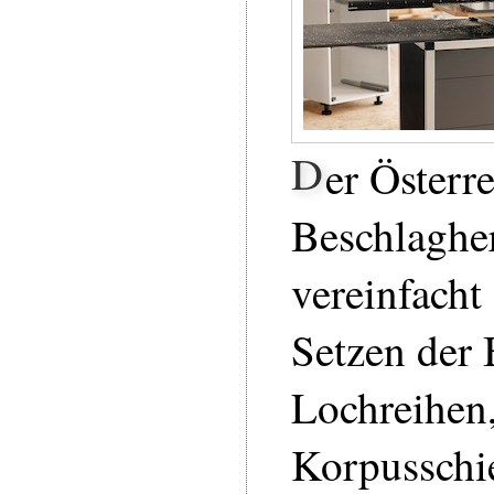
D
er Österr
Beschlagher
vereinfacht
Setzen der
Lochreihen
Korpusschi