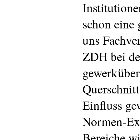
Institution
schon eine 
uns Fachve
ZDH bei d
gewerküber
Querschnit
Einfluss ge
Normen-Exp
Bereiche w