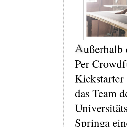
A
ußerhalb 
Per Crowdf
Kickstarter 
das Team de
Universität
Springa ei