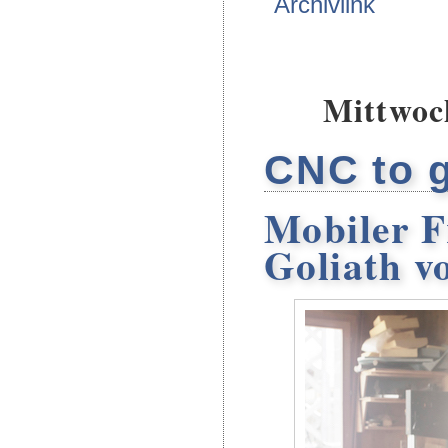
Archivlink
Mittwoch
CNC to 
Mobiler F
Goliath v