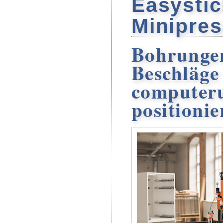
Easystic
Minipre
Bohrunge
Beschläge
computeru
positionie