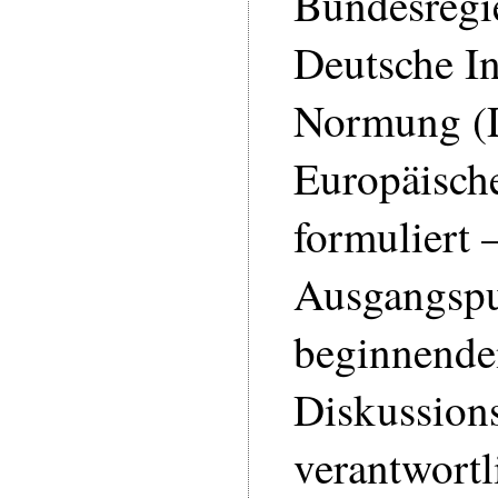
Bundesregi
Deutsche Ins
Normung (D
Europäisch
formuliert –
Ausgangspu
beginnende
Diskussion
verantwortl