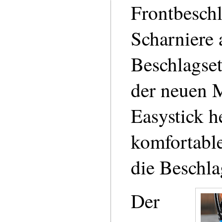
Frontbesch
Scharniere 
Beschlagse
der neuen M
Easystick h
komfortabl
die Beschl
Der