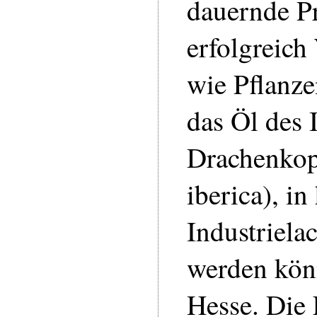
dauernde P
erfolgreich
wie Pflanze
das Öl des 
Drachenkop
iberica), i
Industriela
werden könn
Hesse. Die 