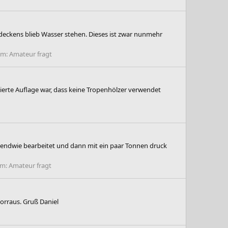
bdeckens blieb Wasser stehen. Dieses ist zwar nunmehr
um:
Amateur fragt
ierte Auflage war, dass keine Tropenhölzer verwendet
rgendwie bearbeitet und dann mit ein paar Tonnen druck
um:
Amateur fragt
orraus. Gruß Daniel