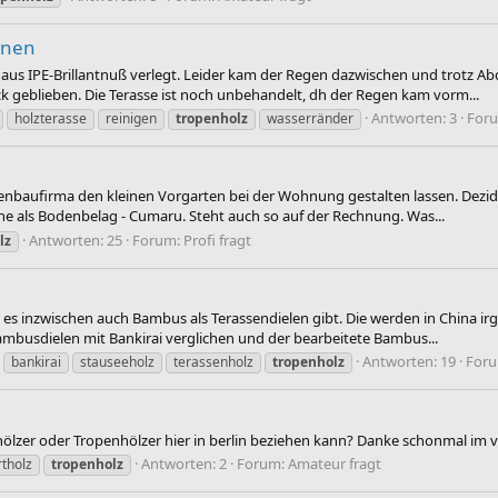
rnen
 aus IPE-Brillantnuß verlegt. Leider kam der Regen dazwischen und trotz A
ck geblieben. Die Terasse ist noch unbehandelt, dh der Regen kam vorm...
Antworten: 3
For
holzterasse
reinigen
tropenholz
wasserränder
rtenbaufirma den kleinen Vorgarten bei der Wohnung gestalten lassen. Dezid
e als Bodenbelag - Cumaru. Steht auch so auf der Rechnung. Was...
Antworten: 25
Forum:
Profi fragt
lz
s es inzwischen auch Bambus als Terassendielen gibt. Die werden in China i
ambusdielen mit Bankirai verglichen und der bearbeitete Bambus...
Antworten: 19
For
bankirai
stauseeholz
terassenholz
tropenholz
hölzer oder Tropenhölzer hier in berlin beziehen kann? Danke schonmal im v
Antworten: 2
Forum:
Amateur fragt
rtholz
tropenholz