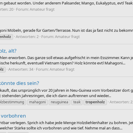
n gebaut worden. Under anderem Palisander, Mango, Eukalyptus, evtl Teak 
ten: 20
Forum:
Amateur fragt
oni Möbeln, gerade für Garten/Terrasse. Nun ist das ja fast nicht zu bekom
Antworten: 2
Forum:
Amateur fragt
enholz
lz, alt?
tühlen erworben. Das ganze soll etwas aufgefrischt in mein Esszimmer. Kann
atische herkunft, eventuell Vietnam tippen? Holz könnte evtl Mahagoni...
Antworten: 34
Forum:
Amateur fragt
lz
önnte dies sein?
ekauft, das ursprünglich vor 20 Jahren in Neu-Guinea vom Vorbesitzer dort 
t stehenden Jahresringen, die ich dann auftrennen und wieder...
Antworten: 2
olzbestimmung
mahagoni
neuguinea
teak
tropenholz
n vorbohren
ar verlegen. Sprich ich habe jede Menge Holzdiehlenhalter zu bohren. Jetzt
cher Stärke sollte ich vorbohren und wie tief. Nehme mal an dass...