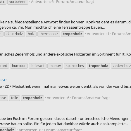
Antworten: 6
Forum:
Amateur fragt
olz
vorbohren
r keine zufriedenstellende Antwort finden können. Konkret geht es darum, da
nge von ca. 7m. Nun möchte ich eine Terrassentreppe bauen...
Antworten: 1
Forum:
Am
e
dauerholz
holz
thermoholz
tropenholz
anisches Zedernholz und andere exotische Holzarten im Sortiment führt. Kön
erant
humidor
lieferant
massiv
spanisches
tropenholz
zedernholz
sse
eite - ZDF Mediathek wenn mal man etwas weiter denkt, als von der wand bis 
Antworten: 6
Forum:
Amateur fragt
asse
tolle
tropenholz
habe bei Euch im Forum gelesen das es da sehr unterschiedliche Meinungen 
rasse bauen sollte. Bin für jeden Rat dankbar würde auch das komplette...
Antworten: 8
Forum:
Amateur fragt
openholz