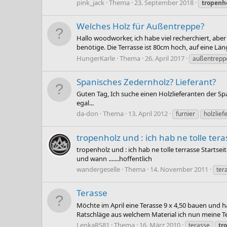
pink_jack
Thema
23. September 2018
tropenh
Welches Holz für Außentreppe?
Hallo woodworker, ich habe viel recherchiert, abe
benötige. Die Terrasse ist 80cm hoch, auf eine Lä
HungerKarle
Thema
26. April 2017
außentrepp
Spanisches Zedernholz? Lieferant?
Guten Tag, Ich suche einen Holzlieferanten der Sp
egal...
da-don
Thema
13. April 2012
furnier
holzlief
tropenholz und : ich hab ne tolle tera
tropenholz und : ich hab ne tolle terrasse Starts
und wann .......hoffentlich
wandergeselle
Thema
14. November 2011
ter
Terasse
Möchte im April eine Terasse 9 x 4,50 bauen und 
Ratschläge aus welchem Material ich nun meine Te
LenkaRS81
Thema
16. März 2010
terasse
tr