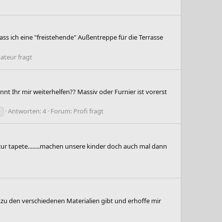
ss ich eine "freistehende" Außentreppe für die Terrasse
ateur fragt
nt Ihr mir weiterhelfen?? Massiv oder Furnier ist vorerst
Antworten: 4
Forum:
Profi fragt
zur tapete........machen unsere kinder doch auch mal dann
,zu den verschiedenen Materialien gibt und erhoffe mir