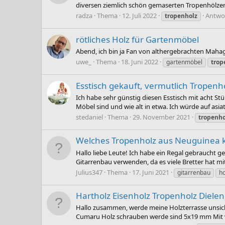
diversen ziemlich schön gemaserten Tropenhölzer
radza
Thema
12. Juli 2022
Antwor
tropenholz
rötliches Holz für Gartenmöbel
Abend, ich bin ja Fan von althergebrachten Mahag
uwe_
Thema
18. Juni 2022
gartenmöbel
trop
Esstisch gekauft, vermutlich Tropenho
Ich habe sehr günstig diesen Esstisch mit acht S
Möbel sind und wie alt in etwa. Ich würde auf asi
stedaniel
Thema
29. November 2021
tropenho
Welches Tropenholz aus Neuguinea k
Hallo liebe Leute! Ich habe ein Regal gebraucht g
Gitarrenbau verwenden, da es viele Bretter hat mi
Julius347
Thema
17. Juni 2021
gitarrenbau
h
Hartholz Eisenholz Tropenholz Diele
Hallo zusammen, werde meine Holzterrasse unsichtb
Cumaru Holz schrauben werde sind 5x19 mm Mit wel