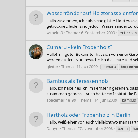
Wasserränder auf Holzterasse entfe
Hallo zusammen, ich habe eine glatte Holzterasse
getrocknet, leider sind jedoch Wasserränder zurü
wilhelm9
Thema
6. September 2009
entfernen
Cumaru - kein Tropenholz?
Hallo! Ein guter Bekannter hat sich von einer Ga
werden dürfen. Nun besuche ich die Leute und seh
gleiter
Thema
11. Juli 2009
cumarú
tropenho
Bambus als Terassenholz
Hallo, ich habe neulich im Fernsehn gesehen, das
zusammen gepresst. Auch hatte ein Institut die B
spacemarine_99
Thema
14. Juni 2009
bambus
Hartholz oder Tropenholz in Berlin
Hallo, weiß einer von euch vielleicht wo man Hart
Danyel
Thema
27. November 2008
berlin
ha