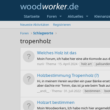
Startseite
Foren
Aktuelles
Kleinanz
Neueste Aktivitäten
Registrieren
Foren
Schlagworte
tropenholz
Welches Holz ist das
Moin Forum, ich habe hier eine alte Komode aus de
nurii
Thema
15. April 2024
holz art
palisande
Holzbestimmung Tropenholz (?)
Hi, in meinem Verein wurden ein paar Bänke ersetz
aber dachte mir "hmm, das ist ja wie beim Teak auf 
__andi__
Thema
31. Juli 2022
bestimmen
boo
Holzart bestimmen
Moin Woodworkers, Ich habe mich hier angemeldet,