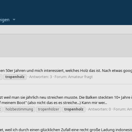
eigen
n 50er Jahren und mich interessiert, welches Holz das ist. Nach etwas googl
Antworten: 3
Forum:
Amateur fragt
r
tropenholz
t weil man sie jährlich neu streichen musste. Die Balken steckten 10+ Jahre
meinem Boot" (also nicht das es es streiche...) Kann mir wer...
Antworten: 0
Forum:
Am
t
holzbestimmung
tropenhölzer
tropenholz
 weil ich durch einen glücklichen Zufall eine recht große Ladung indonesis