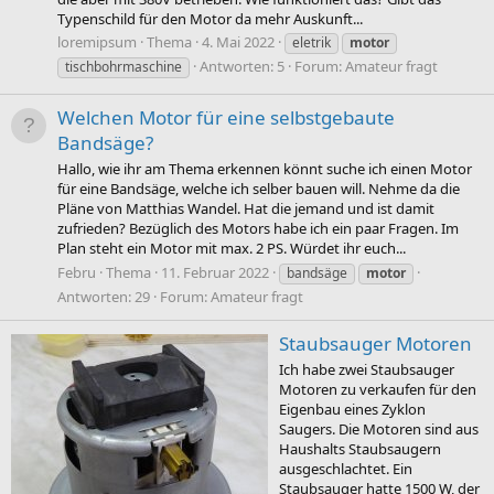
Typenschild für den Motor da mehr Auskunft...
loremipsum
Thema
4. Mai 2022
eletrik
motor
Antworten: 5
Forum:
Amateur fragt
tischbohrmaschine
Welchen Motor für eine selbstgebaute
Bandsäge?
Hallo, wie ihr am Thema erkennen könnt suche ich einen Motor
für eine Bandsäge, welche ich selber bauen will. Nehme da die
Pläne von Matthias Wandel. Hat die jemand und ist damit
zufrieden? Bezüglich des Motors habe ich ein paar Fragen. Im
Plan steht ein Motor mit max. 2 PS. Würdet ihr euch...
Febru
Thema
11. Februar 2022
bandsäge
motor
Antworten: 29
Forum:
Amateur fragt
Staubsauger Motoren
Ich habe zwei Staubsauger
Motoren zu verkaufen für den
Eigenbau eines Zyklon
Saugers. Die Motoren sind aus
Haushalts Staubsaugern
ausgeschlachtet. Ein
Staubsauger hatte 1500 W, der