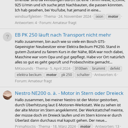
925 U/min und ich suche jetzt Nachbauten, die passen könnten.
Ich hab gesehen, bei YouTube, hat jemand in eine...
windsurfgleiten
Thema
24. November 2024
ixion
motor
Antworten: 4
Forum:
Amateur fragt
EB PK 250 läuft nach Transport nicht mehr
Hallo zusammen, bin auch wie so viele ein Bosch GTS-
Gepeinigter Neubesitzer einer Elektra Beckum PK250. Stand in
gutem Zustand zu fairem Kurs in der Nähe, BDA war noch dabei,
Maschine war vom Opa und gut gepflegt. Habe vor Ort natürlich
alles so gut es geht geprüft und Probeschnitte gemacht...
MKsounds
Thema
5. April 2024
3100wn
brummt
defekt
Antworten: 6
elektra beckum
motor
pk 250
schalter
Forum:
Amateur fragt
Nestro NE200 o. ä. - Motor in Stern oder Dreieck
Hallo zusammen, bei meiner Nestro ist der Motor gestorben,
durch Überhitzung laut E-Motoren-Werkstatt. Wie zu sehen ist
der alte Motor im Stern angeklemmt. Der Werkstattchef meinte,
der müsse doch im Dreieck laufen und im Stern könne er durch
Überlast dann durchaus mal kaputt gehen. Der neue...
PrimaNoctis
Thema
18. März 2024
Antworten: 13
motor