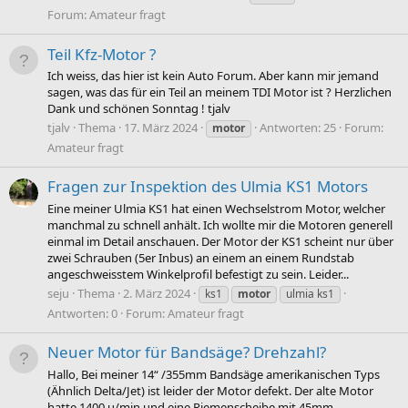
Forum:
Amateur fragt
Teil Kfz-Motor ?
Ich weiss, das hier ist kein Auto Forum. Aber kann mir jemand
sagen, was das für ein Teil an meinem TDI Motor ist ? Herzlichen
Dank und schönen Sonntag ! tjalv
tjalv
Thema
17. März 2024
Antworten: 25
Forum:
motor
Amateur fragt
Fragen zur Inspektion des Ulmia KS1 Motors
Eine meiner Ulmia KS1 hat einen Wechselstrom Motor, welcher
manchmal zu schnell anhält. Ich wollte mir die Motoren generell
einmal im Detail anschauen. Der Motor der KS1 scheint nur über
zwei Schrauben (5er Inbus) an einem an einem Rundstab
angeschweisstem Winkelprofil befestigt zu sein. Leider...
seju
Thema
2. März 2024
ks1
motor
ulmia ks1
Antworten: 0
Forum:
Amateur fragt
Neuer Motor für Bandsäge? Drehzahl?
Hallo, Bei meiner 14“ /355mm Bandsäge amerikanischen Typs
(Ähnlich Delta/Jet) ist leider der Motor defekt. Der alte Motor
hatte 1400 u/min und eine Riemenscheibe mit 45mm