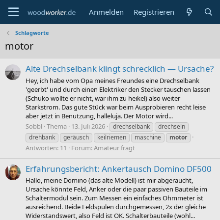
Anmelden
Registrieren
Schlagworte
motor
Alte Drechselbank klingt schrecklich — Ursache?
Hey, ich habe vom Opa meines Freundes eine Drechselbank
'geerbt' und durch einen Elektriker den Stecker tauschen lassen
(Schuko wollte er nicht, war ihm zu heikel) also weiter
Starkstrom. Das gute Stück war beim Ausprobieren recht leise
aber jetzt in Benutzung, halleluja. Der Motor wird...
Sobbl
Thema
13. Juli 2026
drechselbank
drechseln
drehbank
geräusch
keilriemen
maschine
motor
Antworten: 11
Forum:
Amateur fragt
Erfahrungsbericht: Ankertausch Domino DF500
Hallo, meine Domino (das alte Modell) ist mir abgeraucht,
Ursache könnte Feld, Anker oder die paar passiven Bauteile im
Schaltermodul sein. Zum Messen ein einfaches Ohmmeter ist
ausreichend. Beide Feldspulen durchgemessen, 2x der gleiche
Widerstandswert, also Feld ist OK. Schalterbauteile (wohl...