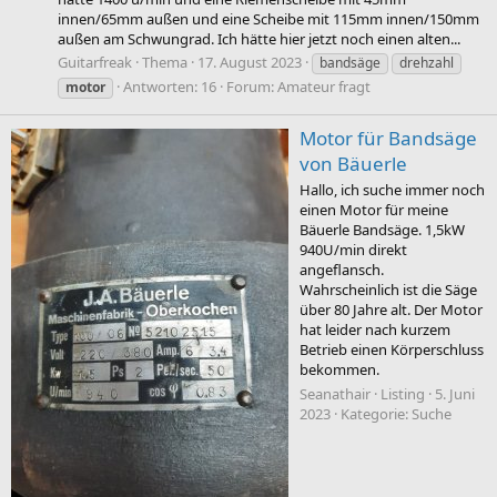
innen/65mm außen und eine Scheibe mit 115mm innen/150mm
außen am Schwungrad. Ich hätte hier jetzt noch einen alten...
Guitarfreak
Thema
17. August 2023
bandsäge
drehzahl
Antworten: 16
Forum:
Amateur fragt
motor
Motor für Bandsäge
von Bäuerle
Hallo, ich suche immer noch
einen Motor für meine
Bäuerle Bandsäge. 1,5kW
940U/min direkt
angeflansch.
Wahrscheinlich ist die Säge
über 80 Jahre alt. Der Motor
hat leider nach kurzem
Betrieb einen Körperschluss
bekommen.
Seanathair
Listing
5. Juni
2023
Kategorie:
Suche