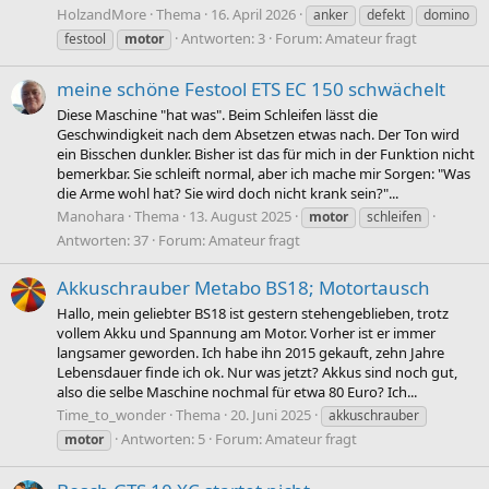
HolzandMore
Thema
16. April 2026
anker
defekt
domino
Antworten: 3
Forum:
Amateur fragt
festool
motor
meine schöne Festool ETS EC 150 schwächelt
Diese Maschine "hat was". Beim Schleifen lässt die
Geschwindigkeit nach dem Absetzen etwas nach. Der Ton wird
ein Bisschen dunkler. Bisher ist das für mich in der Funktion nicht
bemerkbar. Sie schleift normal, aber ich mache mir Sorgen: "Was
die Arme wohl hat? Sie wird doch nicht krank sein?"...
Manohara
Thema
13. August 2025
motor
schleifen
Antworten: 37
Forum:
Amateur fragt
Akkuschrauber Metabo BS18; Motortausch
Hallo, mein geliebter BS18 ist gestern stehengeblieben, trotz
vollem Akku und Spannung am Motor. Vorher ist er immer
langsamer geworden. Ich habe ihn 2015 gekauft, zehn Jahre
Lebensdauer finde ich ok. Nur was jetzt? Akkus sind noch gut,
also die selbe Maschine nochmal für etwa 80 Euro? Ich...
Time_to_wonder
Thema
20. Juni 2025
akkuschrauber
Antworten: 5
Forum:
Amateur fragt
motor