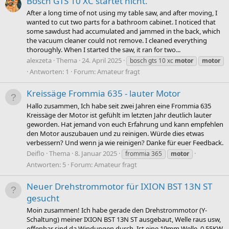
Bosch GTS 10 XC startet nicht.
After a long time of not using my table saw, and after moving, I
wanted to cut two parts for a bathroom cabinet. I noticed that
some sawdust had accumulated and jammed in the back, which
the vacuum cleaner could not remove. I cleaned everything
thoroughly. When I started the saw, it ran for two...
alexzeta
Thema
24. April 2025
bosch gts 10 xc
motor
motor
Antworten: 1
Forum:
Amateur fragt
Kreissäge Frommia 635 - lauter Motor
Hallo zusammen, Ich habe seit zwei Jahren eine Frommia 635
Kreissäge der Motor ist gefühlt im letzten Jahr deutlich lauter
geworden. Hat jemand von euch Erfahrung und kann empfehlen
den Motor auszubauen und zu reinigen. Würde dies etwas
verbessern? Und wenn ja wie reinigen? Danke für euer Feedback.
Deiflo
Thema
8. Januar 2025
frommia 365
motor
Antworten: 5
Forum:
Amateur fragt
Neuer Drehstrommotor für IXION BST 13N ST
gesucht
Moin zusammen! Ich habe gerade den Drehstrommotor (Y-
Schaltung) meiner IXION BST 13N ST ausgebaut, Welle raus usw,
offenbar sind da Windungen durch. Ist eine 19mm Welle, 0,55KW,