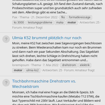
Schalungsplatten u.Ä. gesägt. Ich fand den Zustand damals, nach
Probeschnitten super und bin grundsätzlich auch sehr zufrieden
seit dem. Allerdings gibt es eine Sache...
Pax
Thema
21. Dezember 2022
fks
formatkreissäge
Antworten: 25
ks 3000
leistungsprobleme
maka
motor
Forum:
Amateur fragt
Ulmia KS2 brummt plötzlich nur noch
Moin, meine KS2 hat zwischen zwei Sägevorgängen beschlossen
zu streiken. Beim Wiederanschalten kam nur noch ein Brummen
und dann nach ein paar Sekunden Abschaltung. Das Sägeblatt
lässt sich drehen, leichte Schläge in Drehrichtung haben nicht
geholfen. Habe dann das Sägeblatt entnommen und...
loremipsum
Thema
7. Mai 2022
drehstrom
elektrik
Antworten: 25
Forum:
Amateur fragt
motor
ulmia ks2
Tischbohrmaschine Drehstrom vs.
Wechselstrom
Moinsen, ich habe mal eine Frage an die Elektrik-Spezis. Ich
möchte eine Tischbohrmaschine kaufen (Metabo T12 STW), die
laut Typenschild mit 230V läuft. Laut Verkäufer und Bildern wird
die aber mit 380V betrieben. Wie funktioniert das? Gibt das