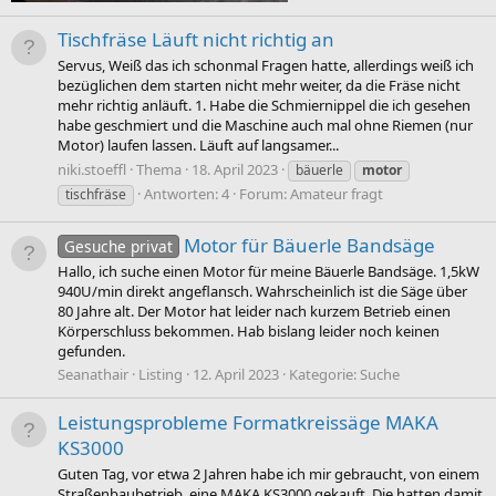
Tischfräse Läuft nicht richtig an
Servus, Weiß das ich schonmal Fragen hatte, allerdings weiß ich
bezüglichen dem starten nicht mehr weiter, da die Fräse nicht
mehr richtig anläuft. 1. Habe die Schmiernippel die ich gesehen
habe geschmiert und die Maschine auch mal ohne Riemen (nur
Motor) laufen lassen. Läuft auf langsamer...
niki.stoeffl
Thema
18. April 2023
bäuerle
motor
Antworten: 4
Forum:
Amateur fragt
tischfräse
Motor für Bäuerle Bandsäge
Gesuche privat
Hallo, ich suche einen Motor für meine Bäuerle Bandsäge. 1,5kW
940U/min direkt angeflansch. Wahrscheinlich ist die Säge über
80 Jahre alt. Der Motor hat leider nach kurzem Betrieb einen
Körperschluss bekommen. Hab bislang leider noch keinen
gefunden.
Seanathair
Listing
12. April 2023
Kategorie:
Suche
Leistungsprobleme Formatkreissäge MAKA
KS3000
Guten Tag, vor etwa 2 Jahren habe ich mir gebraucht, von einem
Straßenbaubetrieb, eine MAKA KS3000 gekauft. Die hatten damit