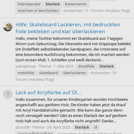
holzreparatur
klarlack
konservieren
Antworten: 11
Forum:
Amateur fragt
streichen or beschichten
Hilfe: Skateboard Lackieren, mit bedruckten
Folie bekleben und klar überlackieren
Hallo, meine Tochter bekommt ein Skateboard aus 7-lagigen
Ahorn zum Geburtstag. Die Oberseite wird mit Gripptape beklebt
(im Endeffekt selbstklebendes Sandpapier). die Unterseite soll
eine besondere Ausführung bekommen, die ich machen werden
(zum ersten Mal): 1. Schleifen und weiß deckend...
julioiglesias
Thema
1. Mai 2025
druckfolie
klarlack
Antworten: 14
motivfolie
skateboard
überlackieren
Forum:
Amateur fragt
Lack auf Acrylfarbe auf Öl...
Hallo zusammen, für unseren Kindergarten wurden Hochbeete
angeschafft aus geöltem Holz. Die Kinder haben jetzt da drauf
mit Acryl Handabdrücke gemacht. Wie kann das ganze denn
noch versiegelt werden? Gibt es einen Klarlack der auf geöltem
Holz hält und auch die Acrylfarbe nicht angreift? Danke...
pluto09
Thema
24. April 2025
klarlack
öl
Antworten: 3
Forum:
Amateur fragt
versiegelbehandlung