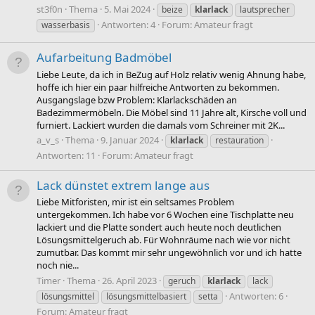
st3f0n
Thema
5. Mai 2024
beize
klarlack
lautsprecher
Antworten: 4
Forum:
Amateur fragt
wasserbasis
Aufarbeitung Badmöbel
Liebe Leute, da ich in BeZug auf Holz relativ wenig Ahnung habe,
hoffe ich hier ein paar hilfreiche Antworten zu bekommen.
Ausgangslage bzw Problem: Klarlackschäden an
Badezimmermöbeln. Die Möbel sind 11 Jahre alt, Kirsche voll und
furniert. Lackiert wurden die damals vom Schreiner mit 2K...
a_v_s
Thema
9. Januar 2024
klarlack
restauration
Antworten: 11
Forum:
Amateur fragt
Lack dünstet extrem lange aus
Liebe Mitforisten, mir ist ein seltsames Problem
untergekommen. Ich habe vor 6 Wochen eine Tischplatte neu
lackiert und die Platte sondert auch heute noch deutlichen
Lösungsmittelgeruch ab. Für Wohnräume nach wie vor nicht
zumutbar. Das kommt mir sehr ungewöhnlich vor und ich hatte
noch nie...
Timer
Thema
26. April 2023
geruch
klarlack
lack
Antworten: 6
lösungsmittel
lösungsmittelbasiert
setta
Forum:
Amateur fragt