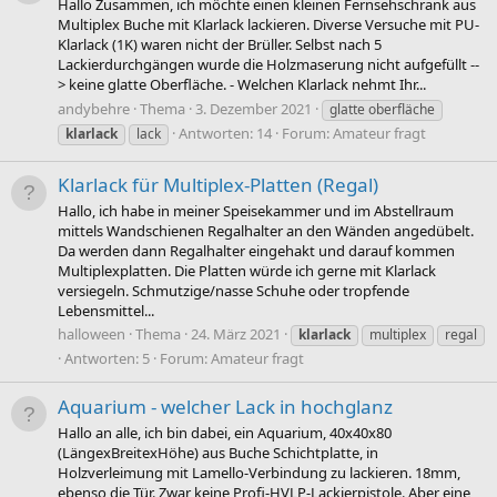
Hallo Zusammen, ich möchte einen kleinen Fernsehschrank aus
Multiplex Buche mit Klarlack lackieren. Diverse Versuche mit PU-
Klarlack (1K) waren nicht der Brüller. Selbst nach 5
Lackierdurchgängen wurde die Holzmaserung nicht aufgefüllt --
> keine glatte Oberfläche. - Welchen Klarlack nehmt Ihr...
andybehre
Thema
3. Dezember 2021
glatte oberfläche
Antworten: 14
Forum:
Amateur fragt
klarlack
lack
Klarlack für Multiplex-Platten (Regal)
Hallo, ich habe in meiner Speisekammer und im Abstellraum
mittels Wandschienen Regalhalter an den Wänden angedübelt.
Da werden dann Regalhalter eingehakt und darauf kommen
Multiplexplatten. Die Platten würde ich gerne mit Klarlack
versiegeln. Schmutzige/nasse Schuhe oder tropfende
Lebensmittel...
halloween
Thema
24. März 2021
klarlack
multiplex
regal
Antworten: 5
Forum:
Amateur fragt
Aquarium - welcher Lack in hochglanz
Hallo an alle, ich bin dabei, ein Aquarium, 40x40x80
(LängexBreitexHöhe) aus Buche Schichtplatte, in
Holzverleimung mit Lamello-Verbindung zu lackieren. 18mm,
ebenso die Tür. Zwar keine Profi-HVLP-Lackierpistole. Aber eine