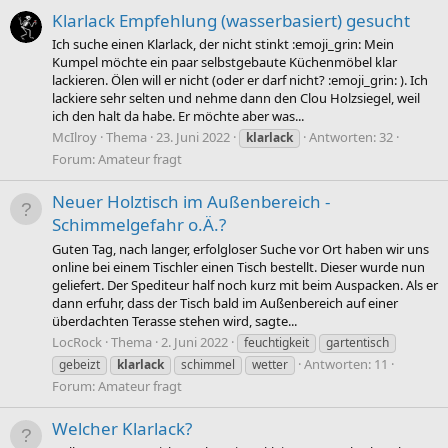
Klarlack Empfehlung (wasserbasiert) gesucht
Ich suche einen Klarlack, der nicht stinkt :emoji_grin: Mein
Kumpel möchte ein paar selbstgebaute Küchenmöbel klar
lackieren. Ölen will er nicht (oder er darf nicht? :emoji_grin: ). Ich
lackiere sehr selten und nehme dann den Clou Holzsiegel, weil
ich den halt da habe. Er möchte aber was...
McIlroy
Thema
23. Juni 2022
Antworten: 32
klarlack
Forum:
Amateur fragt
Neuer Holztisch im Außenbereich -
Schimmelgefahr o.Ä.?
Guten Tag, nach langer, erfolgloser Suche vor Ort haben wir uns
online bei einem Tischler einen Tisch bestellt. Dieser wurde nun
geliefert. Der Spediteur half noch kurz mit beim Auspacken. Als er
dann erfuhr, dass der Tisch bald im Außenbereich auf einer
überdachten Terasse stehen wird, sagte...
LocRock
Thema
2. Juni 2022
feuchtigkeit
gartentisch
Antworten: 11
gebeizt
klarlack
schimmel
wetter
Forum:
Amateur fragt
Welcher Klarlack?