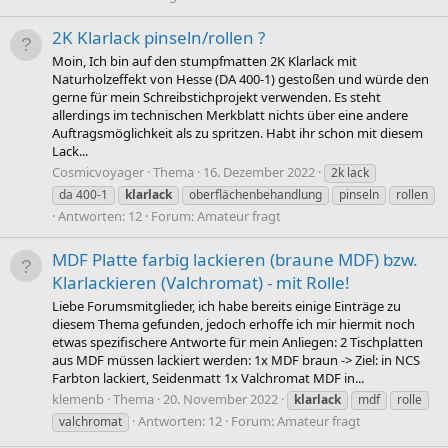
2K Klarlack pinseln/rollen ?
Moin, Ich bin auf den stumpfmatten 2K Klarlack mit
Naturholzeffekt von Hesse (DA 400-1) gestoßen und würde den
gerne für mein Schreibstichprojekt verwenden. Es steht
allerdings im technischen Merkblatt nichts über eine andere
Auftragsmöglichkeit als zu spritzen. Habt ihr schon mit diesem
Lack...
Cosmicvoyager
Thema
16. Dezember 2022
2k lack
da 400-1
klarlack
oberflächenbehandlung
pinseln
rollen
Antworten: 12
Forum:
Amateur fragt
MDF Platte farbig lackieren (braune MDF) bzw.
Klarlackieren (Valchromat) - mit Rolle!
Liebe Forumsmitglieder, ich habe bereits einige Einträge zu
diesem Thema gefunden, jedoch erhoffe ich mir hiermit noch
etwas spezifischere Antworte für mein Anliegen: 2 Tischplatten
aus MDF müssen lackiert werden: 1x MDF braun -> Ziel: in NCS
Farbton lackiert, Seidenmatt 1x Valchromat MDF in...
klemenb
Thema
20. November 2022
klarlack
mdf
rolle
Antworten: 12
Forum:
Amateur fragt
valchromat