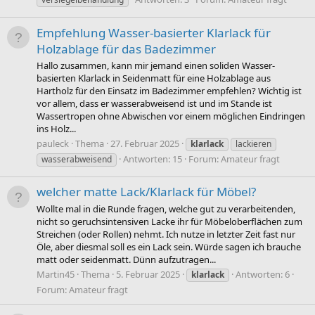
Empfehlung Wasser-basierter Klarlack für
Holzablage für das Badezimmer
Hallo zusammen, kann mir jemand einen soliden Wasser-
basierten Klarlack in Seidenmatt für eine Holzablage aus
Hartholz für den Einsatz im Badezimmer empfehlen? Wichtig ist
vor allem, dass er wasserabweisend ist und im Stande ist
Wassertropen ohne Abwischen vor einem möglichen Eindringen
ins Holz...
pauleck
Thema
27. Februar 2025
klarlack
lackieren
Antworten: 15
Forum:
Amateur fragt
wasserabweisend
welcher matte Lack/Klarlack für Möbel?
Wollte mal in die Runde fragen, welche gut zu verarbeitenden,
nicht so geruchsintensiven Lacke ihr für Möbeloberflächen zum
Streichen (oder Rollen) nehmt. Ich nutze in letzter Zeit fast nur
Öle, aber diesmal soll es ein Lack sein. Würde sagen ich brauche
matt oder seidenmatt. Dünn aufzutragen...
Martin45
Thema
5. Februar 2025
Antworten: 6
klarlack
Forum:
Amateur fragt