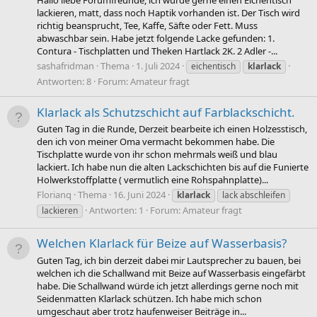
Hallo liebe Forumfreunde, ich würde gerne einen Eichentisch
lackieren, matt, dass noch Haptik vorhanden ist. Der Tisch wird
richtig beansprucht, Tee, Kaffe, Säfte oder Fett. Muss
abwaschbar sein. Habe jetzt folgende Lacke gefunden: 1.
Contura - Tischplatten und Theken Hartlack 2K. 2 Adler -...
sashafridman
Thema
1. Juli 2024
eichentisch
klarlack
Antworten: 8
Forum:
Amateur fragt
Klarlack als Schutzschicht auf Farblackschicht.
Guten Tag in die Runde, Derzeit bearbeite ich einen Holzesstisch,
den ich von meiner Oma vermacht bekommen habe. Die
Tischplatte wurde von ihr schon mehrmals weiß und blau
lackiert. Ich habe nun die alten Lackschichten bis auf die Funierte
Holwerkstoffplatte ( vermutlich eine Rohspahnplatte)...
Florianq
Thema
16. Juni 2024
klarlack
lack abschleifen
Antworten: 1
Forum:
Amateur fragt
lackieren
Welchen Klarlack für Beize auf Wasserbasis?
Guten Tag, ich bin derzeit dabei mir Lautsprecher zu bauen, bei
welchen ich die Schallwand mit Beize auf Wasserbasis eingefärbt
habe. Die Schallwand würde ich jetzt allerdings gerne noch mit
Seidenmatten Klarlack schützen. Ich habe mich schon
umgeschaut aber trotz haufenweiser Beiträge in...