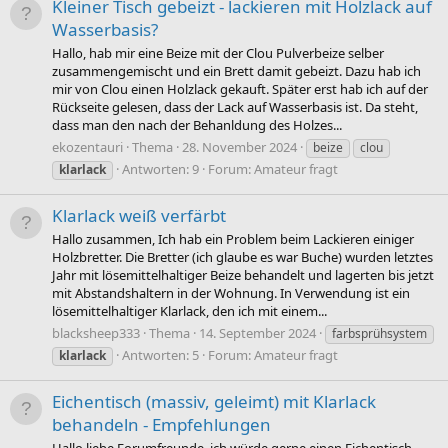
Kleiner Tisch gebeizt - lackieren mit Holzlack auf
Wasserbasis?
Hallo, hab mir eine Beize mit der Clou Pulverbeize selber
zusammengemischt und ein Brett damit gebeizt. Dazu hab ich
mir von Clou einen Holzlack gekauft. Später erst hab ich auf der
Rückseite gelesen, dass der Lack auf Wasserbasis ist. Da steht,
dass man den nach der Behanldung des Holzes...
ekozentauri
Thema
28. November 2024
beize
clou
Antworten: 9
Forum:
Amateur fragt
klarlack
Klarlack weiß verfärbt
Hallo zusammen, Ich hab ein Problem beim Lackieren einiger
Holzbretter. Die Bretter (ich glaube es war Buche) wurden letztes
Jahr mit lösemittelhaltiger Beize behandelt und lagerten bis jetzt
mit Abstandshaltern in der Wohnung. In Verwendung ist ein
lösemittelhaltiger Klarlack, den ich mit einem...
blacksheep333
Thema
14. September 2024
farbsprühsystem
Antworten: 5
Forum:
Amateur fragt
klarlack
Eichentisch (massiv, geleimt) mit Klarlack
behandeln - Empfehlungen