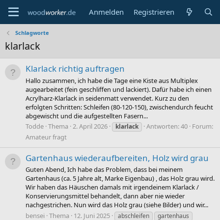
Anmelden
Registrieren
Schlagworte
klarlack
Klarlack richtig auftragen
Hallo zusammen, ich habe die Tage eine Kiste aus Multiplex
augearbeitet (fein geschliffen und lackiert). Dafür habe ich einen
Acrylharz-Klarlack in seidenmatt verwendet. Kurz zu den
erfolgten Schritten: Schleifen (80-120-150), zwischendurch feucht
abgewischt und die aufgestellten Fasern...
Todde
Thema
2. April 2026
Antworten: 40
Forum:
klarlack
Amateur fragt
Gartenhaus wiederaufbereiten, Holz wird grau
Guten Abend, Ich habe das Problem, dass bei meinem
Gartenhaus (ca. 5 Jahre alt, Marke Eigenbau) , das Holz grau wird.
Wir haben das Häuschen damals mit irgendeinem Klarlack /
Konservierungsmittel behandelt, dann aber nie wieder
nachgestrichen. Nun wird das Holz grau (siehe Bilder) und wir...
bensei
Thema
12. Juni 2025
abschleifen
gartenhaus