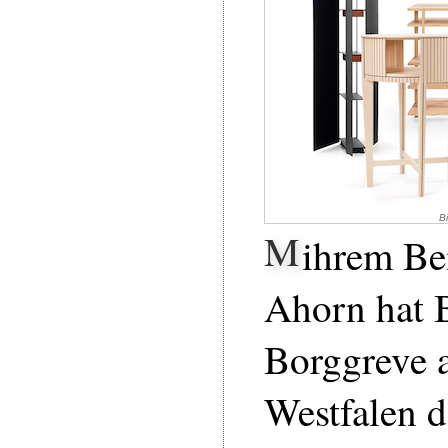
Bi
M
ihrem Bei
Ahorn hat B
Borggreve 
Westfalen 