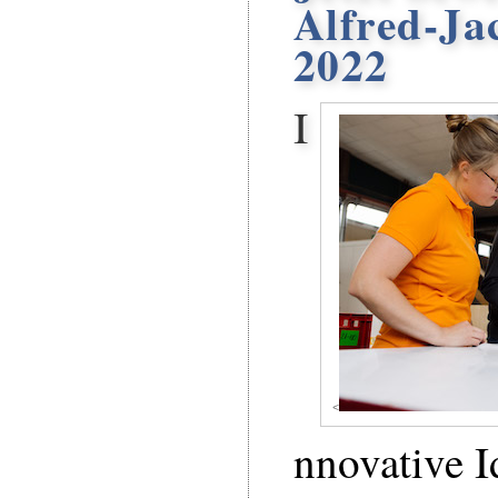
Alfred-Ja
2022
I
<
nnovative I