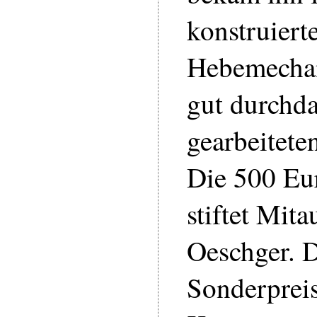
konstruiert
Hebemechan
gut durchda
gearbeitete
Die 500 Eur
stiftet Mit
Oeschger. D
Sonderpreis