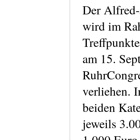
Der Alfred-
wird im Ra
Treffpunkt
am 15. Sep
RuhrCongr
verliehen. I
beiden Kat
jeweils 3.0
1.000 Euro 