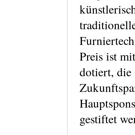
künstlerisc
traditionell
Furniertech
Preis ist m
dotiert, di
Zukunftspa
Hauptspon
gestiftet we