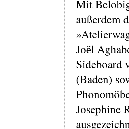
Mit Belobi
außerdem d
»Atelierwa
Joёl Aghabe
Sideboard 
(Baden) so
Phonomöbel
Josephine 
ausgezeichn