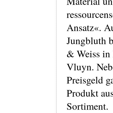
Material u
ressourcen
Ansatz«. A
Jungbluth 
& Weiss in
Vluyn. Neb
Preisgeld g
Produkt au
Sortiment.