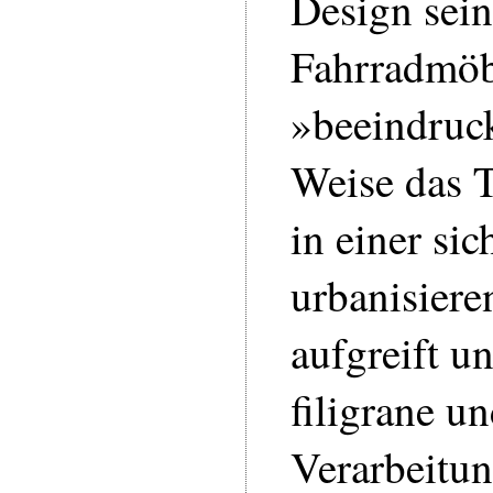
Design sein
Fahrradmöbe
»beeindruc
Weise das 
in einer si
urbanisiere
aufgreift u
filigrane un
Verarbeitun