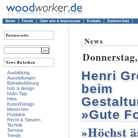
News
Forum
Über uns & Impressum
Kontakt
Datenschutz
Partnerseite
News
Donnerstag,
News Rubriken
Henri Gr
Ausbildung
Ausstellungen
Betriebsführung
beim
holz & design
Holzi-Tipp
Gestalt
Infos
Kunst/Design
Menschen
»Gute F
Produkte
Recht & Steuern
Technik
»Höchst ä
Termine
Trends