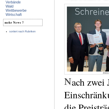
Verbände
Wald
Wettbewerbe
Wirtschaft
mehr News ?
sortiert nach Rubriken
Bilde
N
ach zwei 
Einschränk
die Preisträ