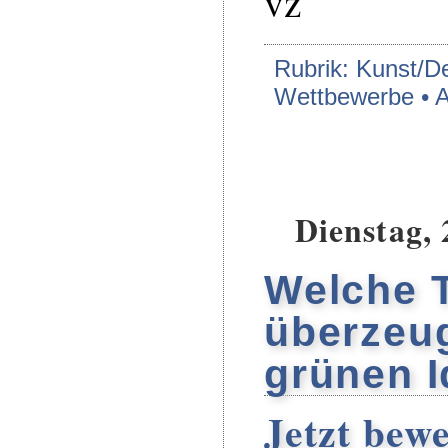
vz
Rubrik: Kunst/De
Wettbewerbe •
A
Dienstag, 
Welche T
überzeug
grünen 
Jetzt bew