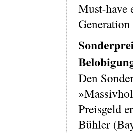
Must-have 
Generation
Sonderpre
Belobigun
Den Sonder
»Massivhol
Preisgeld e
Bühler (Bay