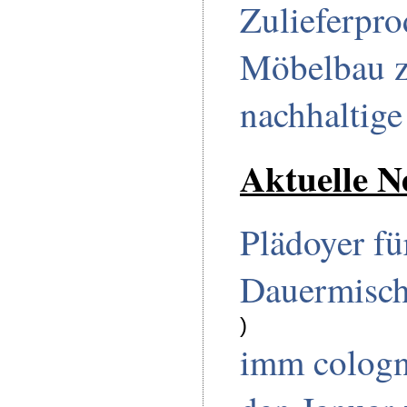
Zulieferpro
Möbelbau z
nachhaltig
Aktuelle N
Plädoyer fü
Dauermisc
)
imm cologn