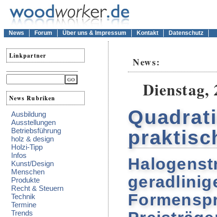
News
Forum
Über uns & Impressum
Kontakt
Datenschutz
Linkpartner
News:
Dienstag, 
News Rubriken
Quadrati
Ausbildung
Ausstellungen
Betriebsführung
praktisc
holz & design
Holzi-Tipp
Infos
Halogenstr
Kunst/Design
Menschen
geradlinig
Produkte
Recht & Steuern
Formenspr
Technik
Termine
Trends