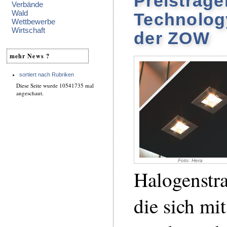
Preisträge
Verbände
Wald
Technolog
Wettbewerbe
Wirtschaft
der ZOW
mehr News ?
sortiert nach Rubriken
Diese Seite wurde 10541735 mal
angeschaut.
Foto: Hera
Halogenstr
die sich mit