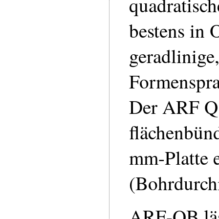
quadratisc
bestens in 
geradlinige,
Formenspra
Der ARF Q
flächenbünd
mm-Platte e
(Bohrdurch
ARF-QB läss