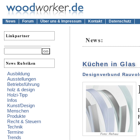
News
Forum
Über uns & Impressum
Kontakt
Datenschutz
Linkpartner
News:
News Rubriken
Küchen in Glas
Ausbildung
Designverbund Rauvol
Ausstellungen
Betriebsführung
holz & design
Holzi-Tipp
Infos
Kunst/Design
D
Menschen
P
Produkte
Recht & Steuern
K
Technik
Termine
Foto: Rehau
Trends