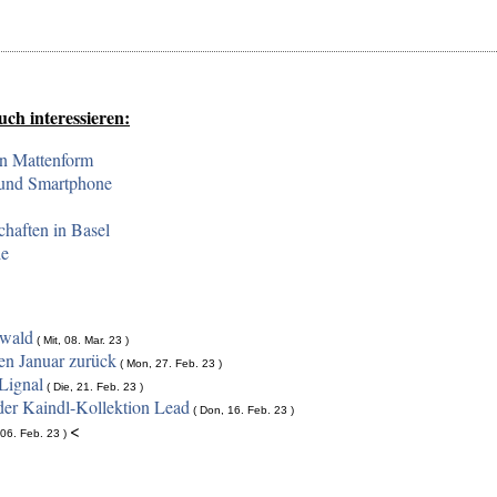
uch interessieren:
in Mattenform
 und Smartphone
chaften in Basel
le
hwald
( Mit, 08. Mar. 23 )
en Januar zurück
( Mon, 27. Feb. 23 )
Lignal
( Die, 21. Feb. 23 )
der Kaindl-Kollektion Lead
( Don, 16. Feb. 23 )
<
06. Feb. 23 )