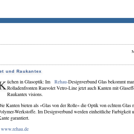
M
et und Raukantex
K
üchen in Glasoptik: Im
Rehau-
Designverbund Glas bekommt man 
Rolladenfronten Rauvolet Vetro-Line jetzt auch Kanten mit Glasef
Raukantex visions.
ie Kanten bieten als »Glas von der Rolle« die Optik von echtem Glas m
olymer-Werkstoffe. Im Designverbund werden einheitliche Farbigkeit 
ante garantiert.
www.rehau.de