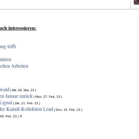
uch interessieren:
ng trifft
türen
chen Arbeiten
hwald
( Mit, 08. Mar. 23 )
en Januar zurück
( Mon, 27. Feb. 23 )
Lignal
( Die, 21. Feb. 23 )
der Kaindl-Kollektion Lead
( Don, 16. Feb. 23 )
<
06. Feb. 23 )