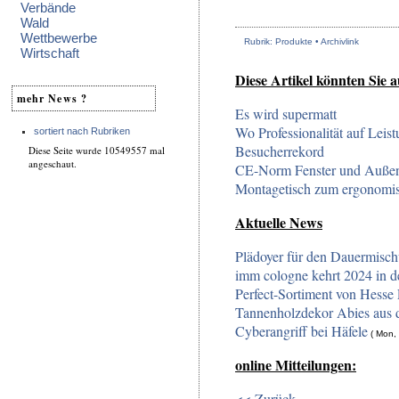
Verbände
Wald
Wettbewerbe
Rubrik: Produkte •
Archivlink
Wirtschaft
Diese Artikel könnten Sie a
mehr News ?
Es wird supermatt
Wo Professionalität auf Leistu
sortiert nach Rubriken
Besucherrekord
Diese Seite wurde 10549557 mal
angeschaut.
CE-Norm Fenster und Außen
Montagetisch zum ergonomis
Aktuelle News
Plädoyer für den Dauermisc
imm cologne kehrt 2024 in d
Perfect-Sortiment von Hesse 
Tannenholzdekor Abies aus 
Cyberangriff bei Häfele
( Mon, 
online Mitteilungen:
<< Zurück