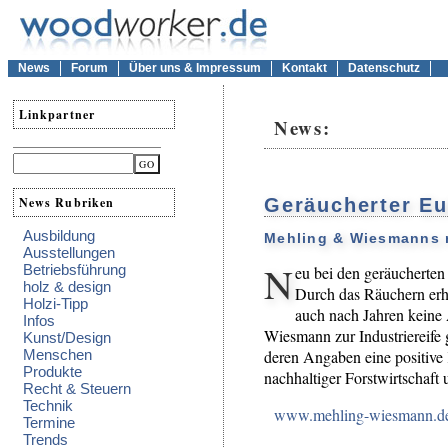
News
Forum
Über uns & Impressum
Kontakt
Datenschutz
Linkpartner
News:
News Rubriken
Geräucherter Eu
Ausbildung
Mehling & Wiesmanns n
Ausstellungen
N
Betriebsführung
eu bei den geräucherten
holz & design
Durch das Räuchern erhä
Holzi-Tipp
auch nach Jahren keine 
Infos
Wiesmann zur Industriereife 
Kunst/Design
deren Angaben eine positive
Menschen
Produkte
nachhaltiger Forstwirtschaft
Recht & Steuern
Technik
www.mehling-wiesmann.d
Termine
Trends