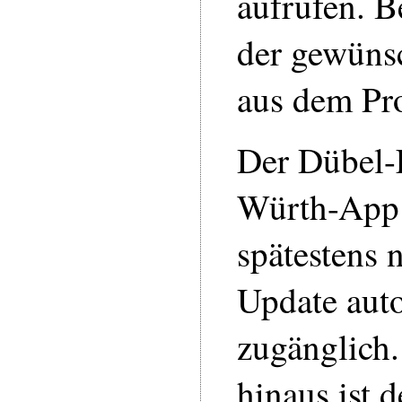
aufrufen. Be
der gewünsc
aus dem Pr
Der Dübel-F
Würth-App 
spätestens 
Update aut
zugänglich
hinaus ist 