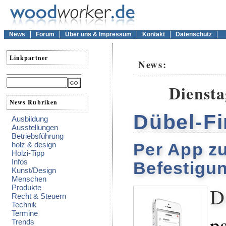
News
Forum
Über uns & Impressum
Kontakt
Datenschutz
Linkpartner
News:
Diensta
News Rubriken
Dübel-Fi
Ausbildung
Ausstellungen
Betriebsführung
Per App z
holz & design
Holzi-Tipp
Infos
Befestigu
Kunst/Design
Menschen
D
Produkte
Recht & Steuern
Technik
Termine
p
Trends