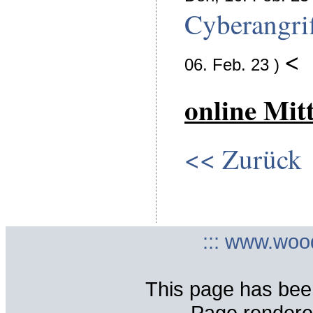
Cyberangrif
<
06. Feb. 23 )
online Mit
<< Zurück
::: www.woo
This page has bee
Page rendere