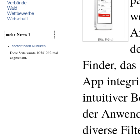
Verbände
Wald
w
Wettbewerbe
Wirtschaft
A
mehr News ?
Bild: Würth
d
sortiert nach Rubriken
Diese Seite wurde 10541292 mal
angeschaut.
Finder, das
App integrie
intuitiver 
der Anwend
diverse Fil