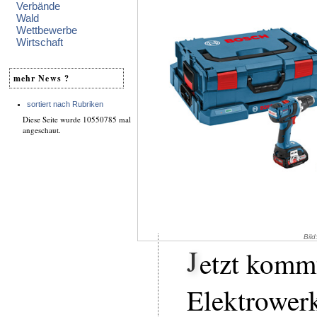
Verbände
Wald
Wettbewerbe
Wirtschaft
mehr News ?
sortiert nach Rubriken
Diese Seite wurde 10550785 mal
angeschaut.
Bild
J
etzt komm
Elektrower