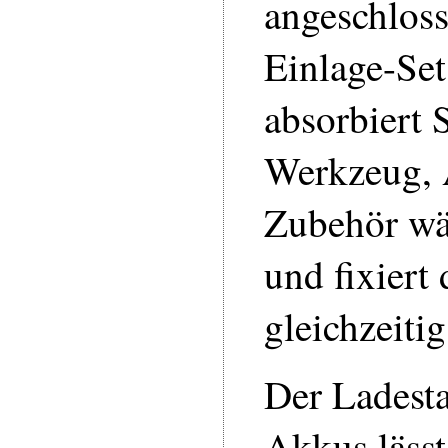
angeschlos
Einlage-Se
absorbiert 
Werkzeug,
Zubehör wä
und fixiert
gleichzeitig
Der Ladesta
Akkus lässt