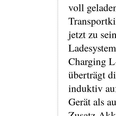
voll gelade
Transportki
jetzt zu se
Ladesystem
Charging L
überträgt d
induktiv a
Gerät als a
Zusatz-Akk