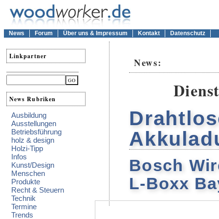
News
Forum
Über uns & Impressum
Kontakt
Datenschutz
Linkpartner
News:
Dienst
News Rubriken
Drahtlos
Ausbildung
Ausstellungen
Betriebsführung
Akkulad
holz & design
Holzi-Tipp
Infos
Bosch Wi
Kunst/Design
Menschen
L-Boxx Bay
Produkte
Recht & Steuern
Technik
Termine
Trends