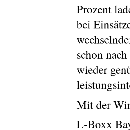
Prozent lad
bei Einsätz
wechselnde
schon nach 
wieder genü
leistungsin
Mit der W
L-Boxx Bay