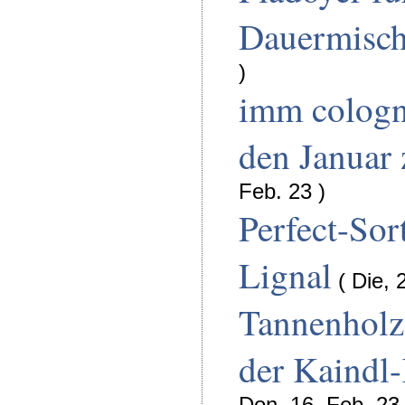
Dauermisc
)
imm cologn
den Januar
Feb. 23 )
Perfect-Sor
Lignal
( Die, 
Tannenholz
der Kaindl
Don, 16. Feb. 23 