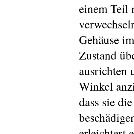
einem Teil 
verwechsel
Gehäuse im
Zustand üb
ausrichten 
Winkel anz
dass sie di
beschädige
erleichtert 