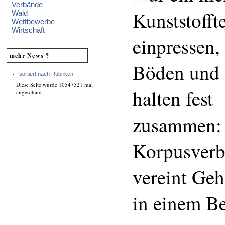
Verbände
Kunststoffte
Wald
Wettbewerbe
Wirtschaft
einpressen,
mehr News ?
Böden und
sortiert nach Rubriken
Diese Seite wurde 10547521 mal
halten fest
angeschaut.
zusammen: 
Korpusverb
vereint Ge
in einem Be