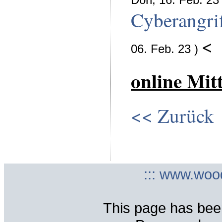
Cyberangrif
<
06. Feb. 23 )
online Mit
<< Zurück
::: www.woo
This page has bee