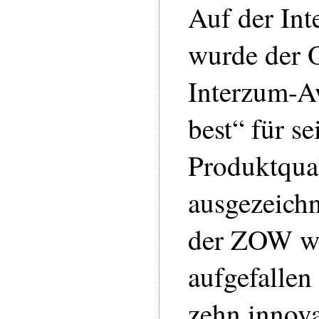
Auf der Int
wurde der 
Interzum-Aw
best“ für s
Produktqual
ausgezeichn
der ZOW wa
aufgefallen
zehn innova