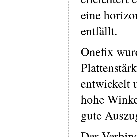
eine horiz
entfällt.
Onefix wur
Plattenstä
entwickelt 
hohe Winkel
gute Auszug
Der Verbind