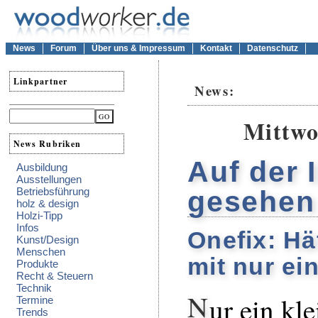
News
Forum
Über uns & Impressum
Kontakt
Datenschutz
Linkpartner
News:
Mittwo
News Rubriken
Auf der 
Ausbildung
Ausstellungen
Betriebsführung
gesehen
holz & design
Holzi-Tipp
Infos
Onefix: Hä
Kunst/Design
Menschen
mit nur ei
Produkte
Recht & Steuern
Technik
N
ur ein kle
Termine
Trends