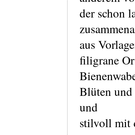
der schon l
zusammenarb
aus Vorlage
filigrane O
Bienenwabe
Blüten und 
und
stilvoll mi