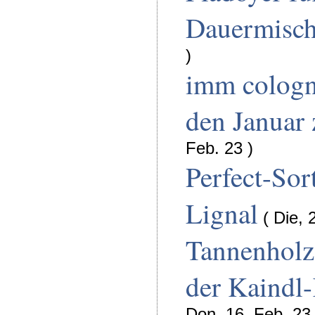
Dauermisc
)
imm cologn
den Januar
Feb. 23 )
Perfect-Sor
Lignal
( Die, 
Tannenholz
der Kaindl
Don, 16. Feb. 23 