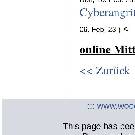
Cyberangrif
<
06. Feb. 23 )
online Mit
<< Zurück
::: www.woo
This page has bee