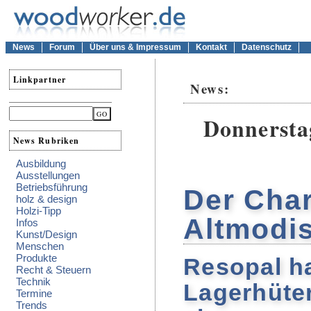
News
Forum
Über uns & Impressum
Kontakt
Datenschutz
Linkpartner
News:
Donnersta
News Rubriken
Ausbildung
Ausstellungen
Betriebsführung
Der Cha
holz & design
Holzi-Tipp
Altmodi
Infos
Kunst/Design
Menschen
Produkte
Resopal h
Recht & Steuern
Technik
Lagerhüte
Termine
Trends