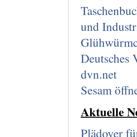
Taschenbuc
und Industr
Glühwürmc
Deutsches 
dvn.net
Sesam öffn
Aktuelle N
Plädoyer fü