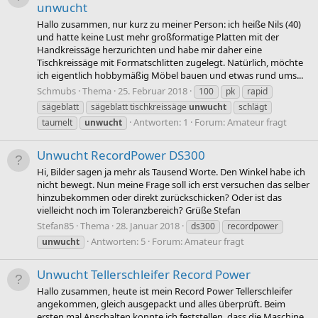
unwucht
Hallo zusammen, nur kurz zu meiner Person: ich heiße Nils (40)
und hatte keine Lust mehr großformatige Platten mit der
Handkreissäge herzurichten und habe mir daher eine
Tischkreissäge mit Formatschlitten zugelegt. Natürlich, möchte
ich eigentlich hobbymäßig Möbel bauen und etwas rund ums...
Schmubs
Thema
25. Februar 2018
100
pk
rapid
sägeblatt
sägeblatt tischkreissäge
unwucht
schlägt
Antworten: 1
Forum:
Amateur fragt
taumelt
unwucht
Unwucht RecordPower DS300
Hi, Bilder sagen ja mehr als Tausend Worte. Den Winkel habe ich
nicht bewegt. Nun meine Frage soll ich erst versuchen das selber
hinzubekommen oder direkt zurückschicken? Oder ist das
vielleicht noch im Toleranzbereich? Grüße Stefan
Stefan85
Thema
28. Januar 2018
ds300
recordpower
Antworten: 5
Forum:
Amateur fragt
unwucht
Unwucht Tellerschleifer Record Power
Hallo zusammen, heute ist mein Record Power Tellerschleifer
angekommen, gleich ausgepackt und alles überprüft. Beim
ersten mal Anschalten konnte ich feststellen, dass die Maschine