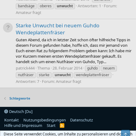
Antworten: 1
Forum:
bandsäge
oberes
unwucht
Amateur fragt
Starke Unwucht bei neuem Guhdo
Wendeplattenfräser
Guten Abend, da ich in letzter Zeit schon öfter hilfreiche Tipps in
diesem Forum gefunden habe, hoffe ich, dass mir jemand von
Euch einen Rat zu folgendem Problem geben kann: Ich habe mir
vor Kurzem meinen ersten Wendeplattenfräser gekauft. Es
handelt sich um einen Nutfräser von Guhdo, Typ...
patrick444
Thema
28. Februar 2014
guhdo
neuem
nutfräser
starke
unwucht
wendeplattenfräser
Antworten: 7
Forum:
Amateur fragt
Schlagworte
Deutsch [Du]
Kontakt
Nutzungsbedingungen
Datenschutz
Hilfe und Impressum
Start
R
S
Diese Seite verwendet Cookies, um Inhalte zu personalisieren und dich nach
S
Obe