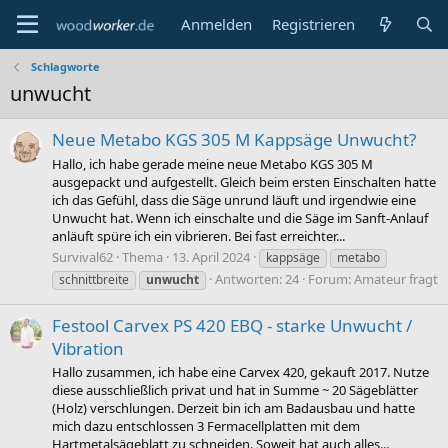
Anmelden
Registrieren
Schlagworte
unwucht
Neue Metabo KGS 305 M Kappsäge Unwucht?
Hallo, ich habe gerade meine neue Metabo KGS 305 M
ausgepackt und aufgestellt. Gleich beim ersten Einschalten hatte
ich das Gefühl, dass die Säge unrund läuft und irgendwie eine
Unwucht hat. Wenn ich einschalte und die Säge im Sanft-Anlauf
anläuft spüre ich ein vibrieren. Bei fast erreichter...
Survival62
Thema
13. April 2024
kappsäge
metabo
Antworten: 24
Forum:
Amateur fragt
schnittbreite
unwucht
Festool Carvex PS 420 EBQ - starke Unwucht /
Vibration
Hallo zusammen, ich habe eine Carvex 420, gekauft 2017. Nutze
diese ausschließlich privat und hat in Summe ~ 20 Sägeblätter
(Holz) verschlungen. Derzeit bin ich am Badausbau und hatte
mich dazu entschlossen 3 Fermacellplatten mit dem
Hartmetalsägeblatt zu schneiden. Soweit hat auch alles...