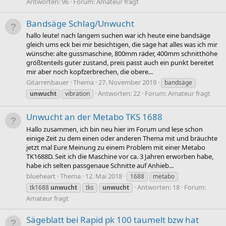
Antworten: 96
Forum:
Amateur fragt
Bandsäge Schlag/Unwucht
hallo leute! nach langem suchen war ich heute eine bandsäge
gleich ums eck bei mir besichtigen, die säge hat alles was ich mir
wünsche: alte gussmaschine, 800mm räder, 400mm schnitthöhe
größtenteils guter zustand, preis passt auch ein punkt bereitet
mir aber noch kopfzerbrechen, die obere...
Gitarrenbauer
Thema
27. November 2019
bandsäge
Antworten: 22
Forum:
Amateur fragt
unwucht
vibration
Unwucht an der Metabo TKS 1688
Hallo zusammen, ich bin neu hier im Forum und lese schon
einige Zeit zu dem einen oder anderen Thema mit und bräuchte
jetzt mal Eure Meinung zu einem Problem mit einer Metabo
TK1688D. Seit ich die Maschine vor ca. 3 Jahren erworben habe,
habe ich selten passgenaue Schnitte auf Anhieb...
blueheart
Thema
12. Mai 2018
1688
metabo
Antworten: 18
Forum:
tk1688
unwucht
tks
unwucht
Amateur fragt
Sägeblatt bei Rapid pk 100 taumelt bzw hat