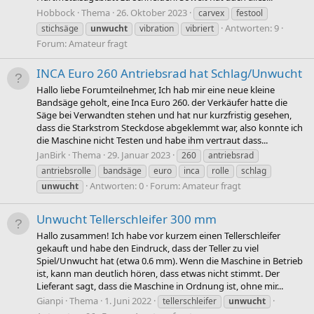
Hobbock
Thema
26. Oktober 2023
carvex
festool
Antworten: 9
stichsäge
unwucht
vibration
vibriert
Forum:
Amateur fragt
INCA Euro 260 Antriebsrad hat Schlag/Unwucht
Hallo liebe Forumteilnehmer, Ich hab mir eine neue kleine
Bandsäge geholt, eine Inca Euro 260. der Verkäufer hatte die
Säge bei Verwandten stehen und hat nur kurzfristig gesehen,
dass die Starkstrom Steckdose abgeklemmt war, also konnte ich
die Maschine nicht Testen und habe ihm vertraut dass...
JanBirk
Thema
29. Januar 2023
260
antriebsrad
antriebsrolle
bandsäge
euro
inca
rolle
schlag
Antworten: 0
Forum:
Amateur fragt
unwucht
Unwucht Tellerschleifer 300 mm
Hallo zusammen! Ich habe vor kurzem einen Tellerschleifer
gekauft und habe den Eindruck, dass der Teller zu viel
Spiel/Unwucht hat (etwa 0.6 mm). Wenn die Maschine in Betrieb
ist, kann man deutlich hören, dass etwas nicht stimmt. Der
Lieferant sagt, dass die Maschine in Ordnung ist, ohne mir...
Gianpi
Thema
1. Juni 2022
tellerschleifer
unwucht