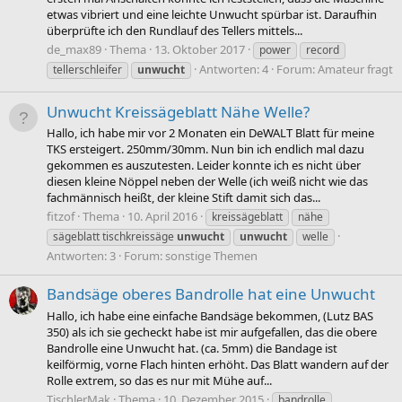
etwas vibriert und eine leichte Unwucht spürbar ist. Daraufhin
überprüfte ich den Rundlauf des Tellers mittels...
de_max89
Thema
13. Oktober 2017
power
record
Antworten: 4
Forum:
Amateur fragt
tellerschleifer
unwucht
Unwucht Kreissägeblatt Nähe Welle?
Hallo, ich habe mir vor 2 Monaten ein DeWALT Blatt für meine
TKS ersteigert. 250mm/30mm. Nun bin ich endlich mal dazu
gekommen es auszutesten. Leider konnte ich es nicht über
diesen kleine Nöppel neben der Welle (ich weiß nicht wie das
fachmännisch heißt, der kleine Stift damit sich das...
fitzof
Thema
10. April 2016
kreissägeblatt
nähe
sägeblatt tischkreissäge
unwucht
unwucht
welle
Antworten: 3
Forum:
sonstige Themen
Bandsäge oberes Bandrolle hat eine Unwucht
Hallo, ich habe eine einfache Bandsäge bekommen, (Lutz BAS
350) als ich sie gecheckt habe ist mir aufgefallen, das die obere
Bandrolle eine Unwucht hat. (ca. 5mm) die Bandage ist
keilförmig, vorne Flach hinten erhöht. Das Blatt wandern auf der
Rolle extrem, so das es nur mit Mühe auf...
TischlerMak
Thema
10. Dezember 2015
bandrolle