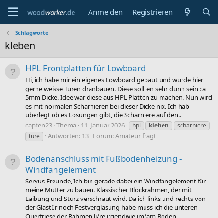
Anmelden
Registrieren
Schlagworte
kleben
HPL Frontplatten für Lowboard
Hi, ich habe mir ein eigenes Lowboard gebaut und würde hier
gerne weisse Türen dranbauen. Diese sollten sehr dünn sein ca
5mm Dicke. Idee war diese aus HPL Platten zu machen. Nun wird
es mit normalen Scharnieren bei dieser Dicke nix. Ich hab
überlegt ob es Lösungen gibt, die Scharniere auf den...
capten23
Thema
11. Januar 2026
hpl
kleben
scharniere
Antworten: 13
Forum:
Amateur fragt
türe
Bodenanschluss mit Fußbodenheizung -
Windfangelement
Servus Freunde, Ich bin gerade dabei ein Windfangelement für
meine Mutter zu bauen. Klassischer Blockrahmen, der mit
Laibung und Sturz verschraut wird. Da ich links und rechts von
der Glastür noch Festverglasung habe muss ich die unteren
Querfriese der Rahmen li/re irgendwie im/am Boden...