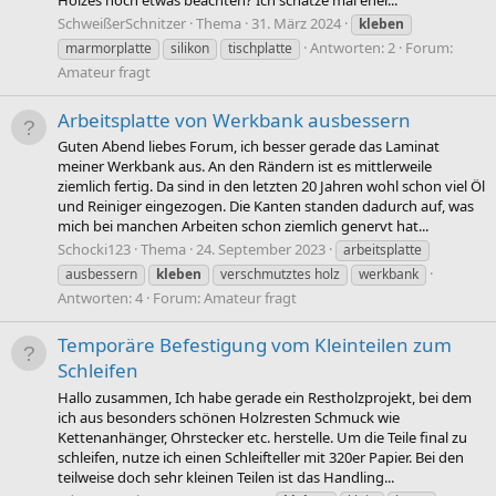
Holzes noch etwas beachten? Ich schätze mal eher...
SchweißerSchnitzer
Thema
31. März 2024
kleben
Antworten: 2
Forum:
marmorplatte
silikon
tischplatte
Amateur fragt
Arbeitsplatte von Werkbank ausbessern
Guten Abend liebes Forum, ich besser gerade das Laminat
meiner Werkbank aus. An den Rändern ist es mittlerweile
ziemlich fertig. Da sind in den letzten 20 Jahren wohl schon viel Öl
und Reiniger eingezogen. Die Kanten standen dadurch auf, was
mich bei manchen Arbeiten schon ziemlich genervt hat...
Schocki123
Thema
24. September 2023
arbeitsplatte
ausbessern
kleben
verschmutztes holz
werkbank
Antworten: 4
Forum:
Amateur fragt
Temporäre Befestigung vom Kleinteilen zum
Schleifen
Hallo zusammen, Ich habe gerade ein Restholzprojekt, bei dem
ich aus besonders schönen Holzresten Schmuck wie
Kettenanhänger, Ohrstecker etc. herstelle. Um die Teile final zu
schleifen, nutze ich einen Schleifteller mit 320er Papier. Bei den
teilweise doch sehr kleinen Teilen ist das Handling...