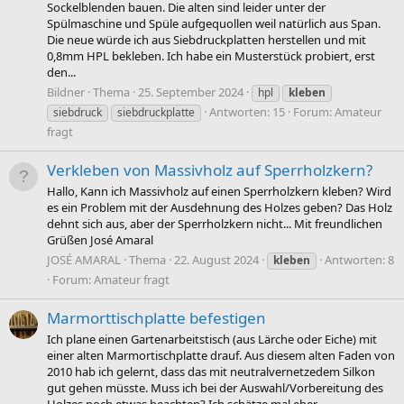
Sockelblenden bauen. Die alten sind leider unter der
Spülmaschine und Spüle aufgequollen weil natürlich aus Span.
Die neue würde ich aus Siebdruckplatten herstellen und mit
0,8mm HPL bekleben. Ich habe ein Musterstück probiert, erst
den...
Bildner
Thema
25. September 2024
hpl
kleben
Antworten: 15
Forum:
Amateur
siebdruck
siebdruckplatte
fragt
Verkleben von Massivholz auf Sperrholzkern?
Hallo, Kann ich Massivholz auf einen Sperrholzkern kleben? Wird
es ein Problem mit der Ausdehnung des Holzes geben? Das Holz
dehnt sich aus, aber der Sperrholzkern nicht... Mit freundlichen
Grüßen José Amaral
JOSÉ AMARAL
Thema
22. August 2024
Antworten: 8
kleben
Forum:
Amateur fragt
Marmorttischplatte befestigen
Ich plane einen Gartenarbeitstisch (aus Lärche oder Eiche) mit
einer alten Marmortischplatte drauf. Aus diesem alten Faden von
2010 hab ich gelernt, dass das mit neutralvernetzedem Silkon
gut gehen müsste. Muss ich bei der Auswahl/Vorbereitung des