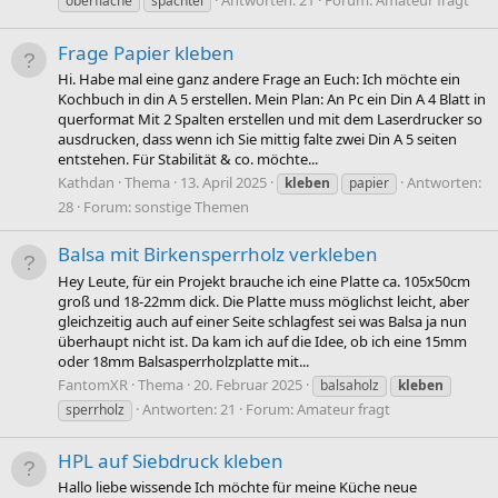
Antworten: 21
Forum:
Amateur fragt
oberfläche
spachtel
Frage Papier kleben
Hi. Habe mal eine ganz andere Frage an Euch: Ich möchte ein
Kochbuch in din A 5 erstellen. Mein Plan: An Pc ein Din A 4 Blatt in
querformat Mit 2 Spalten erstellen und mit dem Laserdrucker so
ausdrucken, dass wenn ich Sie mittig falte zwei Din A 5 seiten
entstehen. Für Stabilität & co. möchte...
Kathdan
Thema
13. April 2025
Antworten:
kleben
papier
28
Forum:
sonstige Themen
Balsa mit Birkensperrholz verkleben
Hey Leute, für ein Projekt brauche ich eine Platte ca. 105x50cm
groß und 18-22mm dick. Die Platte muss möglichst leicht, aber
gleichzeitig auch auf einer Seite schlagfest sei was Balsa ja nun
überhaupt nicht ist. Da kam ich auf die Idee, ob ich eine 15mm
oder 18mm Balsasperrholzplatte mit...
FantomXR
Thema
20. Februar 2025
balsaholz
kleben
Antworten: 21
Forum:
Amateur fragt
sperrholz
HPL auf Siebdruck kleben
Hallo liebe wissende Ich möchte für meine Küche neue