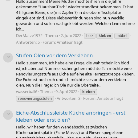
Hallo zusammen! Meine Mutter möchte ihren in die Jahre
gekommen "Hausbar-Tisch" wieder standfest bekommen. Er hat
4 filigrane Beine, die (mit Zapfen?) in die obere Tischplatte
eingeklebt sind. Diese Klebeverbindungen sind nun wacklig
geworden und sollen nachgeklebt werden. Welchen Leim nehme
ich...
DerMatze1972
Thema
2. Juni 2022
holz
kleben
möbel
Antworten: 5
Forum:
Amateur fragt
Stufen Ölen vor dem Verkleben
Hallo zusammen, Ich habe eine Frage, die wahrscheinlich blöd
ist, ich aber auf Nummer sicher gehen möchte. Ich möchte eine
Renovierungsstufe aus Eiche auf eine alte Terrazzotreppe kleben.
Die Eiche ist noch roh und ich möchte sie vor dem verkleben
ölen. Nun die Frage: ich Öle nur die Oberseite...
wasserball6
Thema
9. April 2022
kleben
Antworten: 3
Forum:
Amateur fragt
renovierungsstufen
Eiche-Abschlussleiste Küche anbringen - erst
kleben oder erst ölen?
Hallo, wir haben für den Wandabschluss zwischen
Küchenarbeitsplatte (Eiche Massiv) und Fliesenspiegel eine