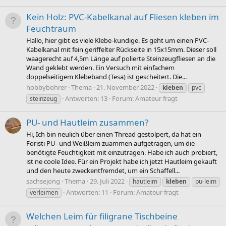
Kein Holz: PVC-Kabelkanal auf Fliesen kleben im
Feuchtraum
Hallo, hier gibt es viele Klebe-kundige. Es geht um einen PVC-
Kabelkanal mit fein geriffelter Rückseite in 15x15mm. Dieser soll
waagerecht auf 4,5m Länge auf polierte Steinzeugfliesen an die
Wand geklebt werden. Ein Versuch mit einfachem
doppelseitigem Klebeband (Tesa) ist gescheitert. Die...
hobbybohrer
Thema
21. November 2022
kleben
pvc
Antworten: 13
Forum:
Amateur fragt
steinzeug
PU- und Hautleim zusammen?
Hi, Ich bin neulich über einen Thread gestolpert, da hat ein
Foristi PU- und Weißleim zuammen aufgetragen, um die
benötigte Feuchtigkeit mit einzutragen. Habe ich auch probiert,
ist ne coole Idee. Für ein Projekt habe ich jetzt Hautleim gekauft
und den heute zweckentfremdet, um ein Schaffell...
sachsejong
Thema
29. Juli 2022
hautleim
kleben
pu-leim
Antworten: 11
Forum:
Amateur fragt
verleimen
Welchen Leim für filigrane Tischbeine