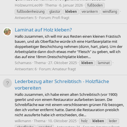
HolzwurmLeo99
Thema
6. Januar 2026
fußboden
fußbodenheizung
glastür
kleben
verankern
windfang
Antworten: 5
Forum:
Profi fragt
Laminat auf Holz kleben?
Hallo zusammen, ich will mir aus Resten einen kleinen Frästisch
bauen, und als Oberfläche würde ich eine Hartfaserplatte mit
doppelseitiger Beschichtung nehmen (dünn, hart, plan). Um der
Arbeitsplatte dann doch etwas mehr "Fleisch" zu geben, will ich
das auf eine 18mm Dreischichtplatte kleben...
Schamass
Thema
27. Oktober 2025
kleben
laminat
Antworten: 6
Forum:
Amateur fragt
Lederbezug alter Schreibtisch - Holzfläche
vorbereiten
Hallo zusammen, ich habe einen alten Schreibtisch (vor 1900)
geerbt und von einem Restaurator aufarbeiten lassen. Die
Schreibfläche war mit einem verschlissenen grünen Filz bezogen,
den ich vorher entfernt hatte. Damit die Restauration preislich
nicht ausuferte habe ich entschieden, die...
wilkmann
Thema
10. Oktober 2025
holz
kleben
leder