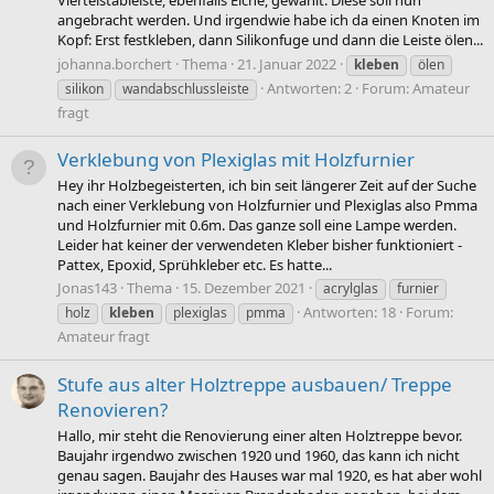
Viertelstableiste, ebenfalls Eiche, gewählt. Diese soll nun
angebracht werden. Und irgendwie habe ich da einen Knoten im
Kopf: Erst festkleben, dann Silikonfuge und dann die Leiste ölen...
johanna.borchert
Thema
21. Januar 2022
kleben
ölen
Antworten: 2
Forum:
Amateur
silikon
wandabschlussleiste
fragt
Verklebung von Plexiglas mit Holzfurnier
Hey ihr Holzbegeisterten, ich bin seit längerer Zeit auf der Suche
nach einer Verklebung von Holzfurnier und Plexiglas also Pmma
und Holzfurnier mit 0.6m. Das ganze soll eine Lampe werden.
Leider hat keiner der verwendeten Kleber bisher funktioniert -
Pattex, Epoxid, Sprühkleber etc. Es hatte...
Jonas143
Thema
15. Dezember 2021
acrylglas
furnier
Antworten: 18
Forum:
holz
kleben
plexiglas
pmma
Amateur fragt
Stufe aus alter Holztreppe ausbauen/ Treppe
Renovieren?
Hallo, mir steht die Renovierung einer alten Holztreppe bevor.
Baujahr irgendwo zwischen 1920 und 1960, das kann ich nicht
genau sagen. Baujahr des Hauses war mal 1920, es hat aber wohl