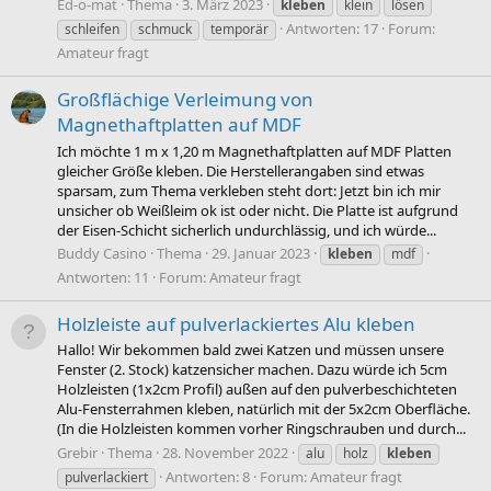
Ed-o-mat
Thema
3. März 2023
kleben
klein
lösen
Antworten: 17
Forum:
schleifen
schmuck
temporär
Amateur fragt
Großflächige Verleimung von
Magnethaftplatten auf MDF
Ich möchte 1 m x 1,20 m Magnethaftplatten auf MDF Platten
gleicher Größe kleben. Die Herstellerangaben sind etwas
sparsam, zum Thema verkleben steht dort: Jetzt bin ich mir
unsicher ob Weißleim ok ist oder nicht. Die Platte ist aufgrund
der Eisen-Schicht sicherlich undurchlässig, und ich würde...
Buddy Casino
Thema
29. Januar 2023
kleben
mdf
Antworten: 11
Forum:
Amateur fragt
Holzleiste auf pulverlackiertes Alu kleben
Hallo! Wir bekommen bald zwei Katzen und müssen unsere
Fenster (2. Stock) katzensicher machen. Dazu würde ich 5cm
Holzleisten (1x2cm Profil) außen auf den pulverbeschichteten
Alu-Fensterrahmen kleben, natürlich mit der 5x2cm Oberfläche.
(In die Holzleisten kommen vorher Ringschrauben und durch...
Grebir
Thema
28. November 2022
alu
holz
kleben
Antworten: 8
Forum:
Amateur fragt
pulverlackiert