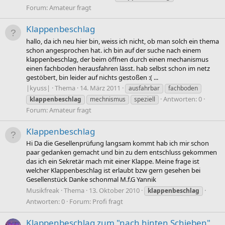
Forum:
Amateur fragt
Klappenbeschlag
hallo, da ich neu hier bin, weiss ich nicht, ob man solch ein thema
schon angesprochen hat. ich bin auf der suche nach einem
klappenbeschlag, der beim öffnen durch einen mechanismus
einen fachboden herausfahren lässt. hab selbst schon im netz
gestöbert, bin leider auf nichts gestoßen :( ...
|kyuss|
Thema
14. März 2011
ausfahrbar
fachboden
Antworten: 0
klappenbeschlag
mechnismus
speziell
Forum:
Amateur fragt
Klappenbeschlag
Hi Da die Gesellenprüfung langsam kommt hab ich mir schon
paar gedanken gemacht und bin zu dem entschluss gekommen
das ich ein Sekretär mach mit einer Klappe. Meine frage ist
welcher Klappenbeschlag ist erlaubt bzw gern gesehen bei
Gesellenstück Danke schonmal M.f.G Yannik
Musikfreak
Thema
13. Oktober 2010
klappenbeschlag
Antworten: 0
Forum:
Profi fragt
Klappenbeschlag zum "nach hinten Schieben"