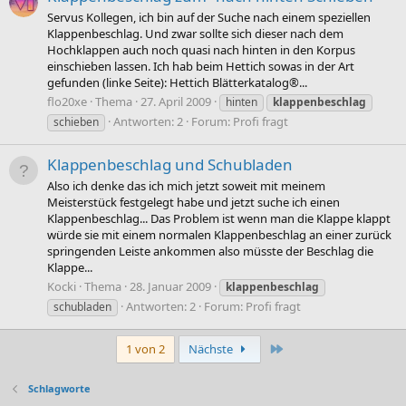
Servus Kollegen, ich bin auf der Suche nach einem speziellen
Klappenbeschlag. Und zwar sollte sich dieser nach dem
Hochklappen auch noch quasi nach hinten in den Korpus
einschieben lassen. Ich hab beim Hettich sowas in der Art
gefunden (linke Seite): Hettich Blätterkatalog®...
flo20xe
Thema
27. April 2009
hinten
klappenbeschlag
Antworten: 2
Forum:
Profi fragt
schieben
Klappenbeschlag und Schubladen
Also ich denke das ich mich jetzt soweit mit meinem
Meisterstück festgelegt habe und jetzt suche ich einen
Klappenbeschlag... Das Problem ist wenn man die Klappe klappt
würde sie mit einem normalen Klappenbeschlag an einer zurück
springenden Leiste ankommen also müsste der Beschlag die
Klappe...
Kocki
Thema
28. Januar 2009
klappenbeschlag
Antworten: 2
Forum:
Profi fragt
schubladen
Letzte
1 von 2
Nächste
Schlagworte