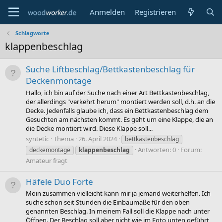
Anmelden
Registrieren
Schlagworte
klappenbeschlag
Suche Liftbeschlag/Bettkastenbeschlag für
Deckenmontage
Hallo, ich bin auf der Suche nach einer Art Bettkastenbeschlag,
der allerdings "verkehrt herum" montiert werden soll, d.h. an die
Decke. Jedenfalls glaube ich, dass ein Bettkastenbeschlag dem
Gesuchten am nächsten kommt. Es geht um eine Klappe, die an
die Decke montiert wird. Diese Klappe soll...
syntetic
Thema
26. April 2024
bettkastenbeschlag
Antworten: 0
Forum:
deckemontage
klappenbeschlag
Amateur fragt
Häfele Duo Forte
Moin zusammen vielleicht kann mir ja jemand weiterhelfen. Ich
suche schon seit Stunden die Einbaumaße für den oben
genannten Beschlag. In meinem Fall soll die Klappe nach unter
Öffnen. Der Beschlag soll aber nicht wie im Foto unten geführt