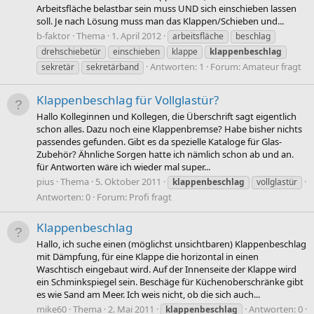
Arbeitsfläche belastbar sein muss UND sich einschieben lassen
soll. Je nach Lösung muss man das Klappen/Schieben und...
b-faktor
Thema
1. April 2012
arbeitsfläche
beschlag
drehschiebetür
einschieben
klappe
klappenbeschlag
Antworten: 1
Forum:
Amateur fragt
sekretär
sekretärband
Klappenbeschlag für Vollglastür?
Hallo Kolleginnen und Kollegen, die Überschrift sagt eigentlich
schon alles. Dazu noch eine Klappenbremse? Habe bisher nichts
passendes gefunden. Gibt es da spezielle Kataloge für Glas-
Zubehör? Ähnliche Sorgen hatte ich nämlich schon ab und an.
für Antworten wäre ich wieder mal super...
pius
Thema
5. Oktober 2011
klappenbeschlag
vollglastür
Antworten: 0
Forum:
Profi fragt
Klappenbeschlag
Hallo, ich suche einen (möglichst unsichtbaren) Klappenbeschlag
mit Dämpfung, für eine Klappe die horizontal in einen
Waschtisch eingebaut wird. Auf der Innenseite der Klappe wird
ein Schminkspiegel sein. Beschäge für Küchenoberschränke gibt
es wie Sand am Meer. Ich weis nicht, ob die sich auch...
mike60
Thema
2. Mai 2011
Antworten: 0
klappenbeschlag