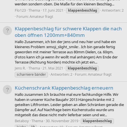
werden sondern oben. Die Maße für den kleinen Beschlag...
Flo123
Thema
17. Juni 2021
Antworten: 2
klappenbeschlag
Forum:
Amateur fragt
Klappenbeschlag für schwere Klappen die nach
oben öffnen 1200mm+840mm
Hallo Zusammen, ich bin der Jens und neu hier und habe ein
kleineres Problem :emoji_slight_smile: . Ich bin gerade fertig
geworden mit meiner Terrasse aus 80mm Dielen, ca. 60qm.
(Fotos kann ich ja wenn ihr wollt mal anhängen) Am Ende der
Terrasse (Richtung Norden) möchte ich jetzt ein...
Jens R.
Thema
21. Mai 2021
klappenbeschlag
Antworten: 2
Forum:
Amateur fragt
scharniere bänder
Küchenschrank Klappenbeschlag erneuern
Hallo zusammen Ich bräuchte mal eure fachkundige Hilfe. Wir
haben in unserer Küche Baujahr 2013 Hängeschränke mit 2
geteilten Liftfronten. Leider geben an allen Schränken gerade die
Dämpfer auf. Auf Nachfrage beim Küchenstudio wurde uns
mitgeteilt das diese nicht mehr lieferbar seien und wir...
Betaboy
Thema
30. November 2019
klappenbeschlag