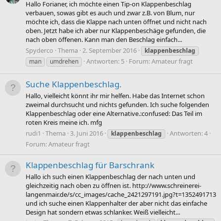
Hallo Forianer, ich möchte einen Tip-on Klappenbeschlag
verbauen, sowas gibt es auch und zwar z.B. von Blum, nur
möchte ich, dass die Klappe nach unten öffnet und nicht nach
oben. Jetzt habe ich aber nur Klappenbeschäge gefunden, die
nach oben öffenen. Kann man den Beschlag einfach...
Spyderco
Thema
2. September 2016
klappenbeschlag
Antworten: 5
Forum:
Amateur fragt
man
umdrehen
Suche Klappenbeschlag.
Hallo, vielleicht könnt ihr mir helfen. Habe das Internet schon
zweimal durchsucht und nichts gefunden. Ich suche folgenden
Klappenbeschlag oder eine Alternative.:confused: Das Teil im
roten Kreis meine ich. mfg
rudi1
Thema
3. Juni 2016
Antworten: 4
klappenbeschlag
Forum:
Amateur fragt
Klappenbeschlag für Barschrank
Hallo ich such einen Klappenbeschlag der nach unten und
gleichzeitig nach oben zu öffnen ist. http://www.schreinerei-
langenmair.de/s/cc_images/cache_2421297191.jpg?t=1352491713
und ich suche einen Klappenhalter der aber nicht das einfache
Design hat sondern etwas schlanker. Weiß vielleicht...