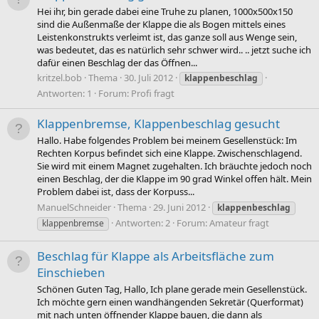
Hei ihr, bin gerade dabei eine Truhe zu planen, 1000x500x150
sind die Außenmaße der Klappe die als Bogen mittels eines
Leistenkonstrukts verleimt ist, das ganze soll aus Wenge sein,
was bedeutet, das es natürlich sehr schwer wird.. .. jetzt suche ich
dafür einen Beschlag der das Öffnen...
kritzel.bob
Thema
30. Juli 2012
klappenbeschlag
Antworten: 1
Forum:
Profi fragt
Klappenbremse, Klappenbeschlag gesucht
Hallo. Habe folgendes Problem bei meinem Gesellenstück: Im
Rechten Korpus befindet sich eine Klappe. Zwischenschlagend.
Sie wird mit einem Magnet zugehalten. Ich bräuchte jedoch noch
einen Beschlag, der die Klappe im 90 grad Winkel offen hält. Mein
Problem dabei ist, dass der Korpuss...
ManuelSchneider
Thema
29. Juni 2012
klappenbeschlag
Antworten: 2
Forum:
Amateur fragt
klappenbremse
Beschlag für Klappe als Arbeitsfläche zum
Einschieben
Schönen Guten Tag, Hallo, Ich plane gerade mein Gesellenstück.
Ich möchte gern einen wandhängenden Sekretär (Querformat)
mit nach unten öffnender Klappe bauen, die dann als