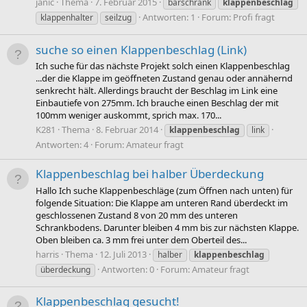
janic
Thema
7. Februar 2015
barschrank
klappenbeschlag
Antworten: 1
Forum:
Profi fragt
klappenhalter
seilzug
suche so einen Klappenbeschlag (Link)
Ich suche für das nächste Projekt solch einen Klappenbeschlag
...der die Klappe im geöffneten Zustand genau oder annähernd
senkrecht hält. Allerdings braucht der Beschlag im Link eine
Einbautiefe von 275mm. Ich brauche einen Beschlag der mit
100mm weniger auskommt, sprich max. 170...
K281
Thema
8. Februar 2014
klappenbeschlag
link
Antworten: 4
Forum:
Amateur fragt
Klappenbeschlag bei halber Überdeckung
Hallo Ich suche Klappenbeschläge (zum Öffnen nach unten) für
folgende Situation: Die Klappe am unteren Rand überdeckt im
geschlossenen Zustand 8 von 20 mm des unteren
Schrankbodens. Darunter bleiben 4 mm bis zur nächsten Klappe.
Oben bleiben ca. 3 mm frei unter dem Oberteil des...
harris
Thema
12. Juli 2013
halber
klappenbeschlag
Antworten: 0
Forum:
Amateur fragt
überdeckung
Klappenbeschlag gesucht!