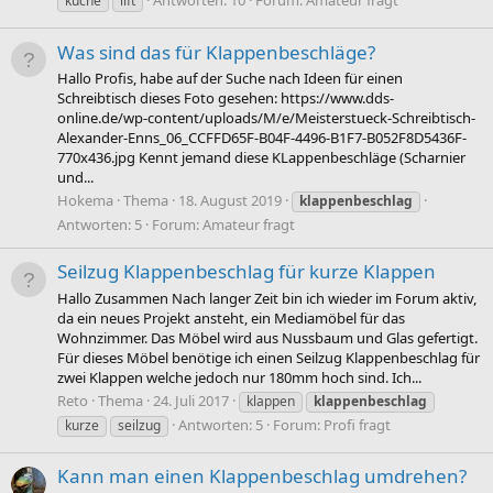
Antworten: 10
Forum:
Amateur fragt
küche
lift
Was sind das für Klappenbeschläge?
Hallo Profis, habe auf der Suche nach Ideen für einen
Schreibtisch dieses Foto gesehen: https://www.dds-
online.de/wp-content/uploads/M/e/Meisterstueck-Schreibtisch-
Alexander-Enns_06_CCFFD65F-B04F-4496-B1F7-B052F8D5436F-
770x436.jpg Kennt jemand diese KLappenbeschläge (Scharnier
und...
Hokema
Thema
18. August 2019
klappenbeschlag
Antworten: 5
Forum:
Amateur fragt
Seilzug Klappenbeschlag für kurze Klappen
Hallo Zusammen Nach langer Zeit bin ich wieder im Forum aktiv,
da ein neues Projekt ansteht, ein Mediamöbel für das
Wohnzimmer. Das Möbel wird aus Nussbaum und Glas gefertigt.
Für dieses Möbel benötige ich einen Seilzug Klappenbeschlag für
zwei Klappen welche jedoch nur 180mm hoch sind. Ich...
Reto
Thema
24. Juli 2017
klappen
klappenbeschlag
Antworten: 5
Forum:
Profi fragt
kurze
seilzug
Kann man einen Klappenbeschlag umdrehen?