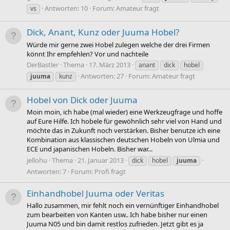
Antworten: 10
Forum:
Amateur fragt
vs
Dick, Anant, Kunz oder Juuma Hobel?
Würde mir gerne zwei Hobel zulegen welche der drei Firmen
könnt Ihr empfehlen? Vor und nachteile
DerBastler
Thema
17. März 2013
anant
dick
hobel
Antworten: 27
Forum:
Amateur fragt
juuma
kunz
Hobel von Dick oder Juuma
Moin moin, ich habe (mal wieder) eine Werkzeugfrage und hoffe
auf Eure Hilfe. Ich hobele für gewöhnlich sehr viel von Hand und
möchte das in Zukunft noch verstärken. Bisher benutze ich eine
Kombination aus klassischen deutschen Hobeln von Ulmia und
ECE und japanischen Hobeln. Bisher war...
jellohu
Thema
21. Januar 2013
dick
hobel
juuma
Antworten: 7
Forum:
Profi fragt
Einhandhobel Juuma oder Veritas
Hallo zusammen, mir fehlt noch ein vernünftiger Einhandhobel
zum bearbeiten von Kanten usw.. Ich habe bisher nur einen
Juuma N05 und bin damit restlos zufrieden. Jetzt gibt es ja