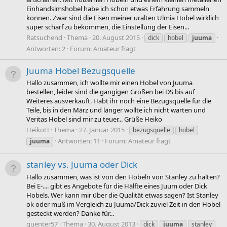
Einhandsimshobel habe ich schon etwas Erfahrung sammeln
können. Zwar sind die Eisen meiner uralten Ulmia Hobel wirklich
super scharf zu bekommen, die Einstellung der Eisen...
Ratsuchend
Thema
20. August 2015
dick
hobel
juuma
Antworten: 2
Forum:
Amateur fragt
Juuma Hobel Bezugsquelle
Hallo zusammen, ich wollte mir einen Hobel von Juuma
bestellen, leider sind die gängigen Größen bei DS bis auf
Weiteres ausverkauft. Habt ihr noch eine Bezugsquelle für die
Teile, bis in den März und länger wollte ich nicht warten und
Veritas Hobel sind mir zu teuer... Grüße Heiko
HeikoH
Thema
27. Januar 2015
bezugsquelle
hobel
Antworten: 11
Forum:
Amateur fragt
juuma
stanley vs. Juuma oder Dick
Hallo zusammen, was ist von den Hobeln von Stanley zu halten?
Bei E-.... gibt es Angebote für die Hälfte eines Juum oder Dick
Hobels. Wer kann mir über die Qualität etwas sagen? Ist Stanley
ok oder muß im Vergleich zu Juuma/Dick zuviel Zeit in den Hobel
gesteckt werden? Danke für...
guenter57
Thema
30. August 2013
dick
juuma
stanley