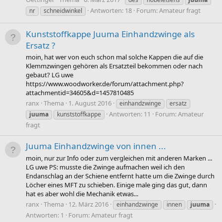
Antworten: 18
Forum:
Amateur fragt
nr
schneidwinkel
Kunststoffkappe Juuma Einhandzwinge als
Ersatz ?
moin, hat wer von euch schon mal solche Kappen die auf die
Klemmzwingen gehören als Ersatzteil bekommen oder nach
gebaut? LG uwe
https://www.woodworker.de/forum/attachment.php?
attachmentid=34605&d=1457810485
ranx
Thema
1. August 2016
einhandzwinge
ersatz
Antworten: 11
Forum:
Amateur
juuma
kunststoffkappe
fragt
Juuma Einhandzwinge von innen ...
moin, nur zur Info oder zum vergleichen mit anderen Marken ...
LG uwe PS: musste die Zwinge aufmachen weil ich den
Endanschlag an der Schiene entfernt hatte um die Zwinge durch
Löcher eines MFT zu schieben. Einige male ging das gut, dann
hat es aber wohl die Mechanik etwas...
ranx
Thema
12. März 2016
einhandzwinge
innen
juuma
Antworten: 1
Forum:
Amateur fragt