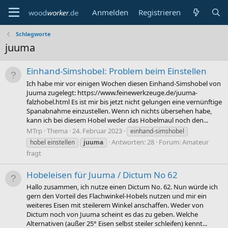
Anmelden
Registrieren
Schlagworte
juuma
Einhand-Simshobel: Problem beim Einstellen
Ich habe mir vor einigen Wochen diesen Einhand-Simshobel von
Juuma zugelegt: https://www.feinewerkzeuge.de/juuma-
falzhobel.html Es ist mir bis jetzt nicht gelungen eine vernünftige
Spanabnahme einzustellen. Wenn ich nichts übersehen habe,
kann ich bei diesem Hobel weder das Hobelmaul noch den...
MTrp
Thema
24. Februar 2023
einhand-simshobel
Antworten: 28
Forum:
Amateur
hobel einstellen
juuma
fragt
Hobeleisen für Juuma / Dictum No 62
Hallo zusammen, ich nutze einen Dictum No. 62. Nun würde ich
gern den Vorteil des Flachwinkel-Hobels nutzen und mir ein
weiteres Eisen mit steilerem Winkel anschaffen. Weder von
Dictum noch von Juuma scheint es das zu geben. Welche
Alternativen (außer 25° Eisen selbst steiler schleifen) kennt...