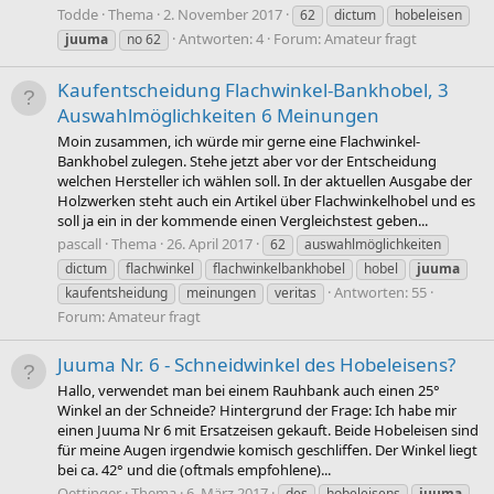
Todde
Thema
2. November 2017
62
dictum
hobeleisen
Antworten: 4
Forum:
Amateur fragt
juuma
no 62
Kaufentscheidung Flachwinkel-Bankhobel, 3
Auswahlmöglichkeiten 6 Meinungen
Moin zusammen, ich würde mir gerne eine Flachwinkel-
Bankhobel zulegen. Stehe jetzt aber vor der Entscheidung
welchen Hersteller ich wählen soll. In der aktuellen Ausgabe der
Holzwerken steht auch ein Artikel über Flachwinkelhobel und es
soll ja ein in der kommende einen Vergleichstest geben...
pascall
Thema
26. April 2017
62
auswahlmöglichkeiten
dictum
flachwinkel
flachwinkelbankhobel
hobel
juuma
Antworten: 55
kaufentsheidung
meinungen
veritas
Forum:
Amateur fragt
Juuma Nr. 6 - Schneidwinkel des Hobeleisens?
Hallo, verwendet man bei einem Rauhbank auch einen 25°
Winkel an der Schneide? Hintergrund der Frage: Ich habe mir
einen Juuma Nr 6 mit Ersatzeisen gekauft. Beide Hobeleisen sind
für meine Augen irgendwie komisch geschliffen. Der Winkel liegt
bei ca. 42° und die (oftmals empfohlene)...
Oettinger
Thema
6. März 2017
des
hobeleisens
juuma