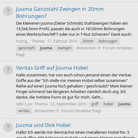
Juuma Ganzstahl Zwingen in 20mm
Bohrungen?
Die kleineren Juuma (Dieter Schmidt) Stahlzwingen haben ein
13,5x6,5mm Profil, passen die auch in 19/20mm Bohrungen
eines Werktisches/MFT oder nur in T-Nut Schienen? Dank euch!
holzig_
Thema
17. Februar 2016
20mm
bohrungen
Antworten: 9
Forum:
Amateur
ganzstahl
juuma
zwingen
fragt
Veritas Griff auf Juuma Hobel
Hallo zusammen, hat von euch schon jemand einen der Veritas
Griffe aus der "Ich stelle mir meinen Hobel selber zusammen"
Reihe auf einen Juuma No5 gehalten / geschraubt? Mein kleiner
Finger schmerzt bei längeren Arbeiten nämlich doch arg. Ich
denke, die mittlere Form ist gut für mich. Geht...
sebi´s px
Thema
22. September 2015
griff
hobel
juuma
Antworten: 9
Forum:
Amateur fragt
veritas
Juuma und Dick Hobel
Hallo! Ich werde mir demnächst einen metallenen Hobel No. 5
anschaffen. Mit hölzernen Hobeln und einem kleinen metallenen