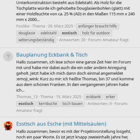
Unterkonstruktion besteht aus Edelstahl. Als Holz für die
Tischplatte würde ich gehobelte Douglasienbohlen (glatt) mit
einer Holzfeuchte von ca. 25 % (AD) in den Maßen 115 mm x 240
mm x 2000...
Foxlike
Thema
29. März 2025
anfänger braucht hilfe
douglasie
edelstahl
esstisch
holz für outdoor
Antworten: 20
Forum:
Amateur fragt
witterungsbeständig
Bauplanung Eckbank & Tisch
Hallo zusammen, ich lese schon eine ganze Zeit hier im Forum
mit und habe mir dabei auch die ein oder andere Anregung
geholt. Jetzt habe ich mich dann doch einmal angemeldet
:emoji_wink: Kurz zu mir: ich heißte Thomas, bin 37 und komme
aus dem schönen Franken. In den vergangenen Jahren habe
ich...
Thomas_13
Thema
15. März 2025
eckbank
erker
Antworten: 9
Forum:
esstisch
kernbuche
tisch bauen
Amateur fragt
Esstisch aus Esche (mit Mittelsäulen)
Hallo zusammen, bevor es mit der Projektvorstellung losgeht,
noch ein paar Worte. Es ist jetzt knapp zweieinhalb Jahre her,