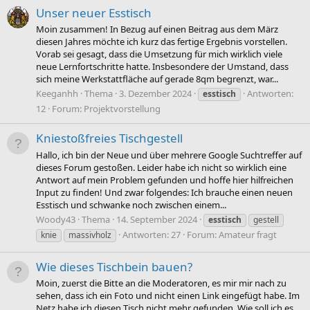
Unser neuer Esstisch
Moin zusammen! In Bezug auf einen Beitrag aus dem März
diesen Jahres möchte ich kurz das fertige Ergebnis vorstellen.
Vorab sei gesagt, dass die Umsetzung für mich wirklich viele
neue Lernfortschritte hatte. Insbesondere der Umstand, dass
sich meine Werkstattfläche auf gerade 8qm begrenzt, war...
Keeganhh
Thema
3. Dezember 2024
Antworten:
esstisch
12
Forum:
Projektvorstellung
Kniestoßfreies Tischgestell
Hallo, ich bin der Neue und über mehrere Google Suchtreffer auf
dieses Forum gestoßen. Leider habe ich nicht so wirklich eine
Antwort auf mein Problem gefunden und hoffe hier hilfreichen
Input zu finden! Und zwar folgendes: Ich brauche einen neuen
Esstisch und schwanke noch zwischen einem...
Woody43
Thema
14. September 2024
esstisch
gestell
Antworten: 27
Forum:
Amateur fragt
knie
massivholz
Wie dieses Tischbein bauen?
Moin, zuerst die Bitte an die Moderatoren, es mir mir nach zu
sehen, dass ich ein Foto und nicht einen Link eingefügt habe. Im
Netz habe ich diesen Tisch nicht mehr gefunden. Wie soll ich es