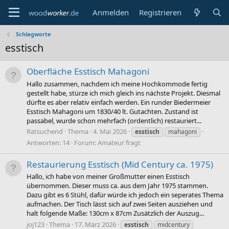
Anmelden
Registrieren
Schlagworte
esstisch
Oberfläche Esstisch Mahagoni
Hallo zusammen, nachdem ich meine Hochkommode fertig
gestellt habe, stürze ich mich gleich ins nächste Projekt. Diesmal
dürfte es aber relativ einfach werden. Ein runder Biedermeier
Esstisch Mahagoni um 1830/40 lt. Gutachten. Zustand ist
passabel, wurde schon mehrfach (ordentlich) restauriert...
Ratsuchend
Thema
4. Mai 2026
esstisch
mahagoni
Antworten: 14
Forum:
Amateur fragt
Restaurierung Esstisch (Mid Century ca. 1975)
Hallo, ich habe von meiner Großmutter einen Esstisch
übernommen. Dieser muss ca. aus dem Jahr 1975 stammen.
Dazu gibt es 6 Stühl, dafür würde ich jedoch ein seperates Thema
aufmachen. Der Tisch lässt sich auf zwei Seiten ausziehen und
halt folgende Maße: 130cm x 87cm Zusätzlich der Auszug...
joj123
Thema
17. März 2026
esstisch
midcentury