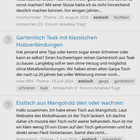
sonst machen? Mit einer Skizze hätte ich es nicht hinreichend
deutlich machen können. Vor einigen Jahren...
Holzfummler
Thema
22. August 2024
esstisch
tischbein
Antworten: 23
Forum:
Amateur fragt
Gartentisch Teak mit klassischen
Holzverbindungen
Hat jemand eine Tipp oder kennt sogar einen Schreiner oder
kann es selbst? Einen hochwertigen reinen Gartentisch aus Teak
zu bauen. Langlebig soll er sein ohne Verzug und möglichst
ohne Metallverbindungen. Wir haben einen alten Garpa Tisch
der nach ca 20 Jahren bei voller Witterung immer noch...
max1804
Thema
10. Juli 2024
esstisch
garpa
gartentisch
Antworten: 9
Forum:
Amateur fragt
schreiner
teak
Esstisch aus Mangoholz ölen oder wachsen
Hallo zusammen, Ich habe einen Tisch aus Mangoholz. Laut
Webseite des Möbelhauses ist der Tisch lackiert. Ich dachte
daher ich müsste den Tisch nicht weiter behandeln. Nun ist mir
ein klein wenig Öl von Essen auf den Tisch gekommen und hat
direkt einen Fleck hinterlassen. Damit dies nicht...
Mangoholz
Thema
3. Juni 2024
esstisch
mangoholz