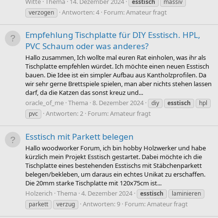
Witte
Thema
14. Dezember 2024
esstisch
massiv
Antworten: 4
Forum:
Amateur fragt
verzogen
Empfehlung Tischplatte für DIY Esstisch. HPL,
PVC Schaum oder was anderes?
Hallo zusammen, Ich wollte mal euren Rat einholen, was ihr als
Tischplatte empfehlen würdet. Ich möchte einen neuen Esstisch
bauen. Die Idee ist ein simpler Aufbau aus Kantholzprofilen. Da
wir sehr gerne Brettspiele spielen, man aber nichts stehen lassen
darf, da die Katzen das sonst kreuz und...
oracle_of_me
Thema
8. Dezember 2024
diy
esstisch
hpl
Antworten: 2
Forum:
Amateur fragt
pvc
Esstisch mit Parkett belegen
Hallo woodworker Forum, ich bin hobby Holzwerker und habe
kürzlich mein Projekt Esstisch gestartet. Dabei möchte ich die
Tischplatte eines bestehenden Esstischs mit Stäbchenparkett
belegen/bekleben, um daraus ein echtes Unikat zu erschaffen.
Die 20mm starke Tischplatte mit 120x75cm ist...
Holzerich
Thema
4. Dezember 2024
esstisch
laminieren
Antworten: 9
Forum:
Amateur fragt
parkett
verzug