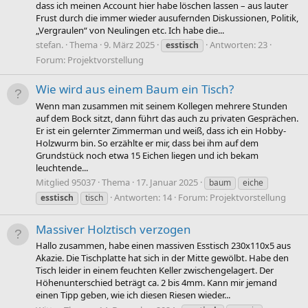
dass ich meinen Account hier habe löschen lassen – aus lauter
Frust durch die immer wieder ausufernden Diskussionen, Politik,
„Vergraulen“ von Neulingen etc. Ich habe die...
stefan.
Thema
9. März 2025
Antworten: 23
esstisch
Forum:
Projektvorstellung
Wie wird aus einem Baum ein Tisch?
Wenn man zusammen mit seinem Kollegen mehrere Stunden
auf dem Bock sitzt, dann führt das auch zu privaten Gesprächen.
Er ist ein gelernter Zimmerman und weiß, dass ich ein Hobby-
Holzwurm bin. So erzählte er mir, dass bei ihm auf dem
Grundstück noch etwa 15 Eichen liegen und ich bekam
leuchtende...
Mitglied 95037
Thema
17. Januar 2025
baum
eiche
Antworten: 14
Forum:
Projektvorstellung
esstisch
tisch
Massiver Holztisch verzogen
Hallo zusammen, habe einen massiven Esstisch 230x110x5 aus
Akazie. Die Tischplatte hat sich in der Mitte gewölbt. Habe den
Tisch leider in einem feuchten Keller zwischengelagert. Der
Höhenunterschied beträgt ca. 2 bis 4mm. Kann mir jemand
einen Tipp geben, wie ich diesen Riesen wieder...