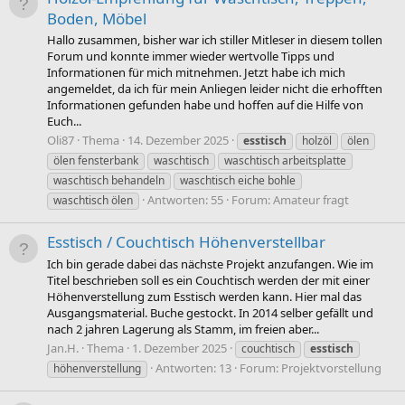
Boden, Möbel
Hallo zusammen, bisher war ich stiller Mitleser in diesem tollen
Forum und konnte immer wieder wertvolle Tipps und
Informationen für mich mitnehmen. Jetzt habe ich mich
angemeldet, da ich für mein Anliegen leider nicht die erhofften
Informationen gefunden habe und hoffen auf die Hilfe von
Euch...
Oli87
Thema
14. Dezember 2025
esstisch
holzöl
ölen
ölen fensterbank
waschtisch
waschtisch arbeitsplatte
waschtisch behandeln
waschtisch eiche bohle
Antworten: 55
Forum:
Amateur fragt
waschtisch ölen
Esstisch / Couchtisch Höhenverstellbar
Ich bin gerade dabei das nächste Projekt anzufangen. Wie im
Titel beschrieben soll es ein Couchtisch werden der mit einer
Höhenverstellung zum Esstisch werden kann. Hier mal das
Ausgangsmaterial. Buche gestockt. In 2014 selber gefällt und
nach 2 jahren Lagerung als Stamm, im freien aber...
Jan.H.
Thema
1. Dezember 2025
couchtisch
esstisch
Antworten: 13
Forum:
Projektvorstellung
höhenverstellung