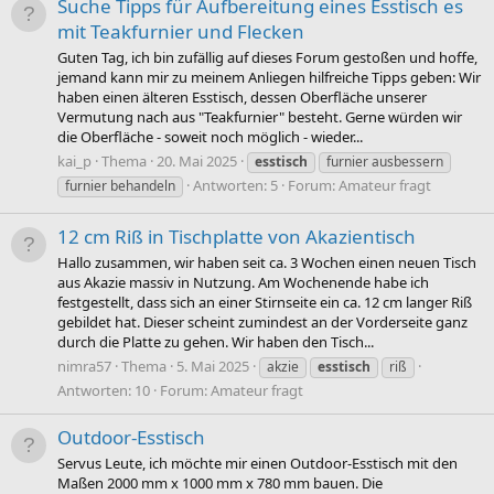
Suche Tipps für Aufbereitung eines Esstisch es
mit Teakfurnier und Flecken
Guten Tag, ich bin zufällig auf dieses Forum gestoßen und hoffe,
jemand kann mir zu meinem Anliegen hilfreiche Tipps geben: Wir
haben einen älteren Esstisch, dessen Oberfläche unserer
Vermutung nach aus "Teakfurnier" besteht. Gerne würden wir
die Oberfläche - soweit noch möglich - wieder...
kai_p
Thema
20. Mai 2025
esstisch
furnier ausbessern
Antworten: 5
Forum:
Amateur fragt
furnier behandeln
12 cm Riß in Tischplatte von Akazientisch
Hallo zusammen, wir haben seit ca. 3 Wochen einen neuen Tisch
aus Akazie massiv in Nutzung. Am Wochenende habe ich
festgestellt, dass sich an einer Stirnseite ein ca. 12 cm langer Riß
gebildet hat. Dieser scheint zumindest an der Vorderseite ganz
durch die Platte zu gehen. Wir haben den Tisch...
nimra57
Thema
5. Mai 2025
akzie
esstisch
riß
Antworten: 10
Forum:
Amateur fragt
Outdoor-Esstisch
Servus Leute, ich möchte mir einen Outdoor-Esstisch mit den
Maßen 2000 mm x 1000 mm x 780 mm bauen. Die