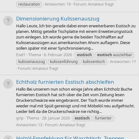
Antworten: 19
Forum:
Amateur fragt
restauration
Dimensionierung Kulissenauszug
Hallo Leute, Ich bin gerade dabei einen erweiterbaren Esstisch zu
planen. Mittig geteilte Tischplatte mit einem Erweiterungsstück
zum einlegen. Ich würde gerne die beiden Tischhälften auf
Kulissenauszügen aus amerikanischen Ahorn auflagern. Diese
sollen später mit einer Synchronisierung...
Esel1
Thema
6. Februar 2026
esstisch
esstisch
ausziehbar
Antworten: 17
kulissenauszug
kulissenführung
kulissentisch
Forum:
Amateur fragt
Echtholz furnierten Esstisch abschleifen
Hallo Bei unserem nun schon einige Jahre alten Echtholz Buche
furnierten Esstisch hat sich über die Zeit vom Zeitung lesen
Druckerschwärze wie eingebrannt. Der Tisch wurde immer
wieder mal mit Spüli gereinigt und mit Möbelöl neu aufgefrischt.
Leider ließ da die Druckerschwärze nie richtig...
grip
Thema
28. Januar 2026
esstisch
furnierter
Antworten: 13
Forum:
Amateur fragt
Holzöl-Empfehlung für Waschtisch, Treppen,